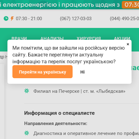
07:30 - 21:00
(067) 127-03-03
(044) 490-25-
ВРАЧИ
АНАЛИЗЫ
ХИРУРГИЯ
АКЦИИ
×
Ми помітили, що ви зайшли на російську версію
сайту. Бажаєте переглянути актуальну
др Николаевич
інформацію та перелік послуг українською?
Бондаренко Александр Никола
Перейти на українську
Ні
Где принимает доктор
Филиал на Печерске | ст. м. «Лыбедская»
Информация о специалисте
Направления деятельности:
Диагностика и оперативное лечение по профи