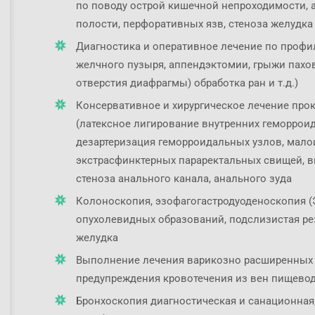
по поводу острой кишечной непроходимости, 
полости, перфоративных язв, стеноза желудка и
Диагностика и оперативное лечение по профи
желчного пузыря, аппендэктомии, грыжи пахо
отверстия диафрагмы) обработка ран и т.д.)
Консервативное и хирургическое лечение про
(латексное лигирование внутренних геморрои
дезартеризация геморроидальных узлов, мало
экстрасфинктерных параректальных свищей, в
стеноза анального канала, анального зуда
Колоноскопия, эзофагогастродуоденоскопия (Э
опухолевидных образований, подслизистая ре
желудка
Выполнение лечения варикозно расширенных 
предупреждения кровотечения из вен пищево
Бронхоскопия диагностическая и санационная,