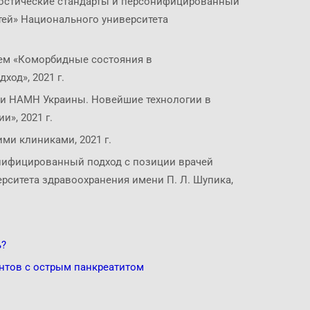
остические стандарты и персонифицированный
тей» Национального университета
ем «Коморбидные состояния в
ход», 2021 г.
гии НАМН Украины. Новейшие технологии в
и», 2021 г.
ми клиниками, 2021 г.
онифицированный подход с позиции врачей
рситета здравоохранения имени П. Л. Шупика,
ь?
нтов с острым панкреатитом