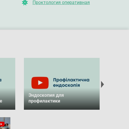
Проктология оперативная
Эндоскопия для
Добро 
е
профилактики
Medical