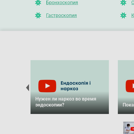
Бронхоскопия
О
Гастроскопия
К
ы в
Нужен ли наркоз во время
эндоскопии?
Пока