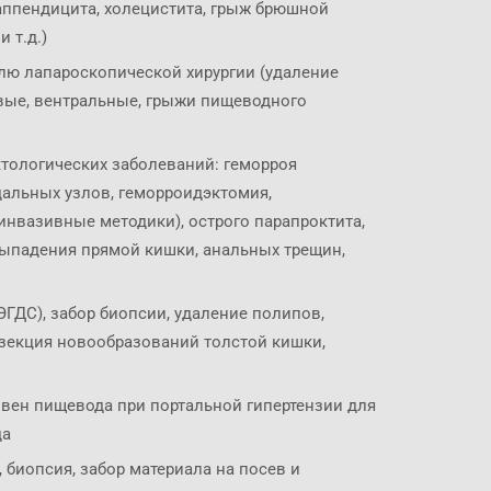
аппендицита, холецистита, грыж брюшной
 т.д.)
лю лапароскопической хирургии (удаление
вые, вентральные, грыжи пищеводного
ктологических заболеваний: геморроя
дальных узлов, геморроидэктомия,
инвазивные методики), острого парапроктита,
ыпадения прямой кишки, анальных трещин,
ГДС), забор биопсии, удаление полипов,
зекция новообразований толстой кишки,
вен пищевода при портальной гипертензии для
да
 биопсия, забор материала на посев и