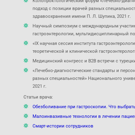
Колопроктологический форум «Лечебно-диагн
подход с позиции врачей разных специальнос
здравоохранения имени П. Л. Шупика, 2021 г.
Научный симпозиум с международным участи
гастроэнтерологии, мультидисциплинарный под
«ІХ научная сессия института гастроэнтероло
теоретической и клинической гастроэнтерологи
Медицинский конгресс и B2B встречи с турецки
«Лечебно-диагностические стандарты и перс
разных специальностей» Национального униве
2021 г.
Статьи врача:
Обезболивание при гастроскопии. Что выбрат
Малоинвазивные технологии в лечении пацие
Смарт-истории сотрудников