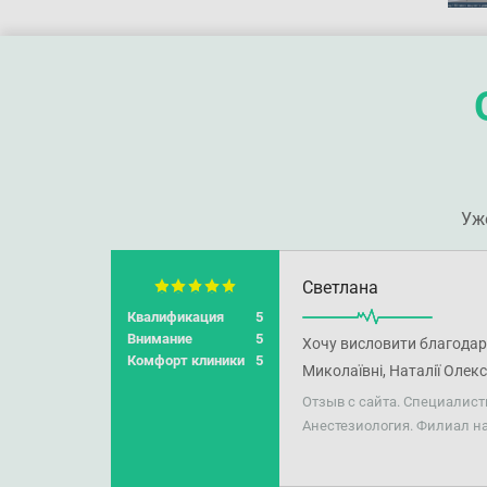
Уж
Светлана
Квалификация
5
Внимание
5
Хочу висловити благодар
Комфорт клиники
5
Миколаївні, Наталії Олек
процедур. Мене заспокоїли
Отзыв с сайта. Специалист
щоб мені було комфортно. 
Анестезиология. Филиал н
Бондаренко був у відпустц
необхідні ліки. Я ВПО з М