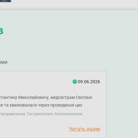
в
ями
09.06.2026
стантину Миколайовичу, медсестрам Світлані
ася та хвилювалася через проведення цих
карі уважні та професійні. Медсестри робили все,
Направления: Гастроскопия, Колоноскопия,
коли мені знадобилася консультація, лікар
ні, відповідавши на всі мої питання, назначивши
Читать далее
оволена. І відношенням, і професійністю