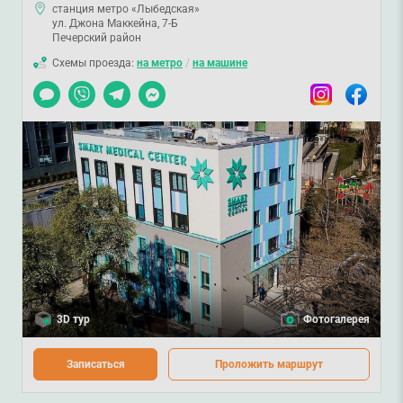
станция метро «Лыбедская»
ул. Джона Маккейна, 7-Б
Печерский район
Схемы проезда:
на метро
/
на машине
Чат
Viber
Telegram
Messenger
Instagram
Facebook
3D тур
Фотогалерея
Записаться
Проложить маршрут