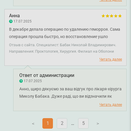
професіоналізм і людяність лікаря. Бажаємо вам
міцного здоров'я!
Анна
17.07.2025
В декабре делала операцию по удалению геморроя. Сама
операция прошла быстро, но восстановление ушло
больше времени, чем я ожидала. Врач подробно все
Отзыв с сайта. Специалист: Бабак Николай Владимирович.
объяснил на этапе консультации. Также была
Направления: Проктология, Хирургия. Филиал на Оболони
возможность обратиться при восстановлении. Так что
Читать далее
если не можете решиться на лечение — советую
обратиться к Николаю Владимировичу. Потому что
Ответ от администрации
важно, что во время консультации и осмотра врач
17.07.2025
профессионал своего дела, поэтому все проходит
Анно, щиро дякуємо за ваш відгук про лікаря-хірурга
комфортно.
Миколу Бабака. Дуже раді, що ви відзначили як
професійний підхід, так і підтримку на етапі
Читать далее
відновлення. Бажаємо вам міцного здоров'я!
1
2
…
5
V
V