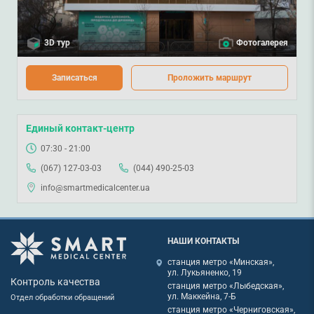
3D тур
Фотогалерея
Записаться
Проложить маршрут
Единый контакт-центр
07:30 - 21:00
(067) 127-03-03
(044) 490-25-03
info@smartmedicalcenter.ua
НАШИ КОНТАКТЫ
станция метро «Минская»,
ул. Лукьяненко, 19
Контроль качества
станция метро «Лыбедская»,
ул. Маккейна, 7-Б
Отдел обработки обращений
станция метро «Черниговская»,