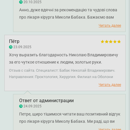
20.10.2025
благодарных пациентов.
Анно, дуже вдячні за рекомендацію та чудові слова
про лікаря-хірурга Миколи Бабака. Бажаємо вам
міцного здоров'я!
Читать далее
Пётр
23.09.2025
Хочу выразить благодарность Николаю Владимировичу
за его чуткое отношение к людям, золотые руки.
Квалифицированный специалист. Операцию сделал
Отзыв с сайта. Специалист: Бабак Николай Владимирович.
быстро и безболезненно. Всё хорошо. Желаю ему
Направления: Проктология, Хирургия. Филиал на Оболони
крепкого здоровья и долгих лет жизни. Буду
Читать далее
рекомендовать родственникам, друзьям. Большое
спасибо!
Ответ от администрации
24.09.2025
Петре, щиро тішимося читати ваш позитивний відгук
про лікаря-хірурга Миколу Бабака. Ми раді, що ви
залишилися задоволені операцією та відзначили
Читать далее