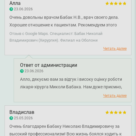
Алла
23.06.2026
Очень довольны врачом Бабак Н.В., врач своего дела.
Хорошее отношение к пациентам. Рекомендуем этого
врачу.
Отзыв с Google Maps. Специалист: Бабак Николай
Владимирович (Хирургия). Филиал на Оболони
Читать далее
Ответ от администрации
23.06.2026
Алло, дякуємо вам за відгук і високу оцінку роботи
лікаря-хірурга Миколи Бабака. Нам дуже приємно,
що ви залишилися задоволені візитом та відзначили
Читать далее
професіоналізм і добре, уважне ставлення до
пацієнтів. Бажаємо вам міцного здоров'я!
Владислав
25.05.2026
Очень благодарен Бабаку Николаю Владимировичу за
высокий профессионализм! Всю жизнь боялся ходить к