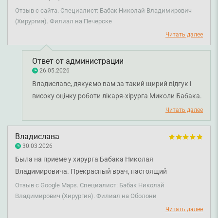
врачам такого профиля, но прием прошел быстро,
Отзыв с сайта. Специалист: Бабак Николай Владимирович
качественно и совсем не страшно. А главное — проблема,
(Хирургия). Филиал на Печерске
с которой я обратился, полностью решена. Рекомендую!
Читать далее
Ответ от администрации
26.05.2026
Владиславе, дякуємо вам за такий щирий відгук і
високу оцінку роботи лікаря-хірурга Миколи Бабака.
Нам дуже приємно, що прийом пройшов для вас
Читать далее
комфортно, швидко та без зайвого хвилювання.
Раді, що лікар зміг не лише допомогти у вирішенні
Владислава
проблеми, а й створити спокійну та довірливу
30.03.2026
атмосферу під час консультації. Бажаємо вам
Была на приеме у хирурга Бабака Николая
міцного здоров'я!
Владимировича. Прекрасный врач, настоящий
профессионал своего дела! Очень быстро провел
Отзыв с Google Maps. Специалист: Бабак Николай
операцию по удалению атеромы, щека даже не болела ни
Владимирович (Хирургия). Филиал на Оболони
после операции, ни в период заживления. Шелчик
Читать далее