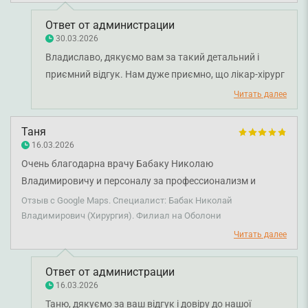
получился очень аккуратный и тоненький (хотя
образование было как грецкий орех). Можно не
Ответ от администрации
переживать, что останется видный шрам. Врач и
30.03.2026
ассистентка очень приятные люди, не успела даже
Владиславо, дякуємо вам за такий детальний і
испугаться. Осталась очень очень довольна, большое
приємний відгук. Нам дуже приємно, що лікар-хірург
спасибо им за работу💕
Микола Бабак та його асистентка змогли створити
Читать далее
комфортну атмосферу, провести операцію швидко та
акуратно, а процес загоєння пройшов безболісно.
Таня
Бажаємо вам міцного здоров'я!
16.03.2026
Очень благодарна врачу Бабаку Николаю
Владимировичу и персоналу за профессионализм и
внимательное отношение. Операция по удалению кисты
Отзыв с Google Maps. Специалист: Бабак Николай
под рукой прошла быстро и безболезненно. Врач все
Владимирович (Хирургия). Филиал на Оболони
подробно объяснил, поддерживал и создал чувство
Читать далее
полного доверия. Результатом очень довольна, искренне
рекомендую!
Ответ от администрации
16.03.2026
Таню, дякуємо за ваш відгук і довіру до нашої