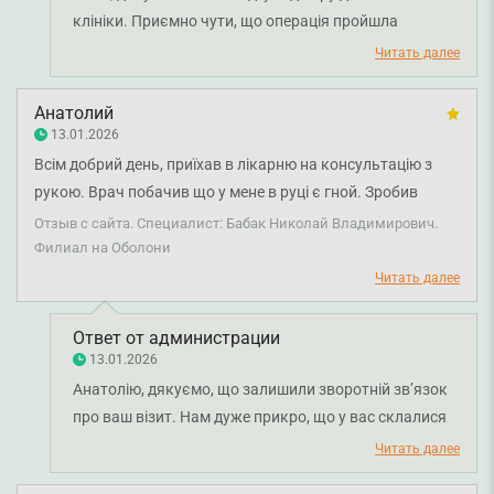
клініки. Приємно чути, що операція пройшла
швидко, безболісно та в комфортній атмосфері, а
Читать далее
лікар-хірург Микола Бабак і наш персонал
забезпечили вам професійне та уважне ставлення.
Анатолий
Бажаємо вам міцного здоров'я!
13.01.2026
Всім добрий день, приїхав в лікарню на консультацію з
рукою. Врач побачив що у мене в руці є гной. Зробив
операцію , після которой в мене 3 дня температура под 40 .
Отзыв с сайта. Специалист: Бабак Николай Владимирович.
Филиал на Оболони
Читать далее
Ответ от администрации
13.01.2026
Анатолію, дякуємо, що залишили зворотній звʼязок
про ваш візит. Нам дуже прикро, що у вас склалися
такі враження про лікаря. Передали ваш відгук у
Читать далее
відділ контролю якості для якнайскорішого