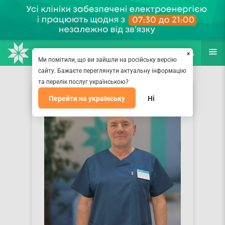
НАПРАВЛЕНИЯ
ВРАЧИ
(067) 127-03-03
ПОИСК
ЕЩЁ
×
Ми помітили, що ви зайшли на російську версію
сайту. Бажаєте переглянути актуальну інформацію
та перелік послуг українською?
Перейти на українську
Ні