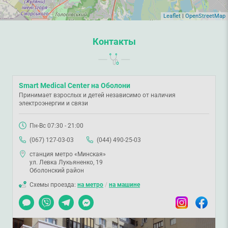
Leaflet
|
OpenStreetMap
Контакты
Smart Medical Center на Оболони
Принимает взрослых и детей независимо от наличия
электроэнергии и связи
Пн-Вс 07:30 - 21:00
(067) 127-03-03
(044) 490-25-03
станция метро «Минская»
ул. Левка Лукьяненко, 19
Оболонский район
Схемы проезда:
на метро
/
на машине
Чат
Viber
Telegram
Messenger
Instagram
Facebook