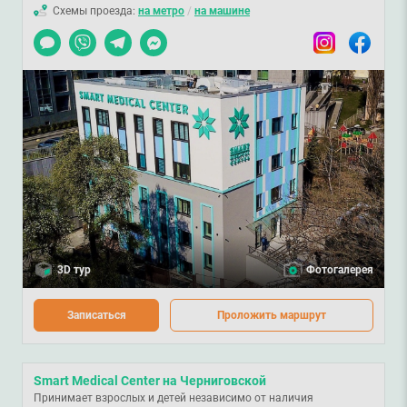
Схемы проезда:
на метро
/
на машине
Чат
Viber
Telegram
Messenger
Instagram
Facebook
3D тур
Фотогалерея
Записаться
Проложить маршрут
Smart Medical Center на Черниговской
Принимает взрослых и детей независимо от наличия