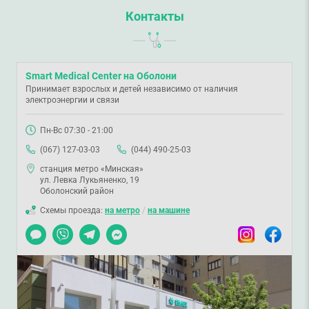
Контакты
Smart Medical Center на Оболони
Принимает взрослых и детей независимо от наличия
электроэнергии и связи
Пн-Вс 07:30 - 21:00
(067) 127-03-03
(044) 490-25-03
станция метро «Минская»
ул. Левка Лукьяненко, 19
Оболонский район
Схемы проезда:
на метро
/
на машине
Чат
Viber
Telegram
Messenger
Instagram
Facebook