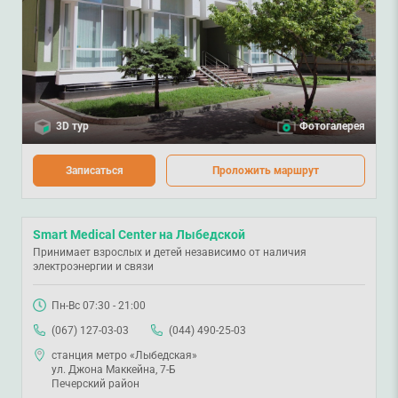
3D тур
Фотогалерея
Записаться
Проложить маршрут
Smart Medical Center на Лыбедской
Принимает взрослых и детей независимо от наличия
электроэнергии и связи
Пн-Вс 07:30 - 21:00
(067) 127-03-03
(044) 490-25-03
станция метро «Лыбедская»
ул. Джона Маккейна, 7-Б
Печерский район