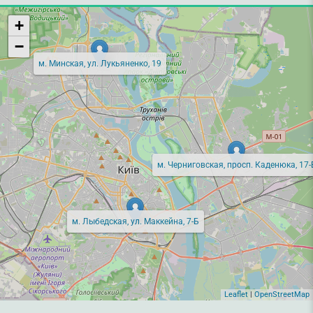
+
−
м. Минская, ул. Лукьяненко, 19
м. Черниговская, просп. Каденюка, 17-
м. Лыбедская, ул. Маккейна, 7-Б
Leaflet
|
OpenStreetMap