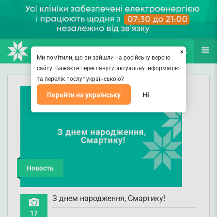
НАПРАВЛЕНИЯ
ВРАЧИ
(067) 127-03-03
ПОИСК
ЕЩЁ
×
Ми помітили, що ви зайшли на російську версію
сайту. Бажаєте переглянути актуальну інформацію
та перелік послуг українською?
Перейти на українську
Ні
Новость
З днем народження, Смартику!
17