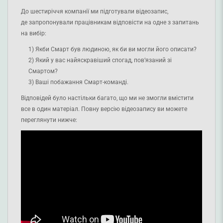
До шестиріччя компанії ми підготували відеозапис,
де запропонували працівникам відповісти на одне з запитань
на вибір:
Якби Смарт був людиною, як би ви могли його описати?
Який у вас найяскравіший спогад, повʼязаний зі
Смартом?
Ваші побажання Смарт-команді.
Відповідей було настільки багато, що ми не змогли вмістити
все в один матеріал. Повну версію відеозапису ви можете
переглянути нижче: