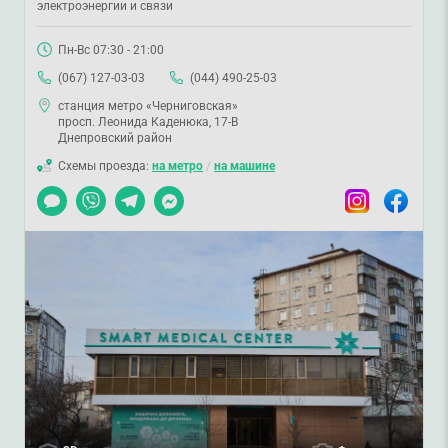
электроэнергии и связи
Пн-Вс 07:30 - 21:00
(067) 127-03-03
(044) 490-25-03
станция метро «Черниговская»
просп. Леонида Каденюка, 17-В
Днепровский район
Схемы проезда:
на метро
/
на машине
Чат
Viber
Telegram
Messenger
Instagram
Facebook