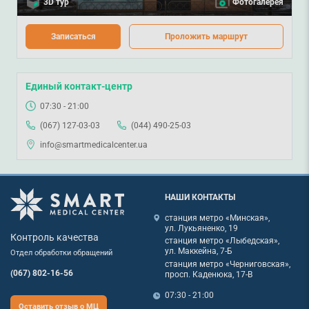
3D тур
Фотогалерея
Записаться
Проложить маршрут
Единый контакт-центр
07:30 - 21:00
(067) 127-03-03
(044) 490-25-03
info@smartmedicalcenter.ua
НАШИ КОНТАКТЫ
станция метро «Минская»,
ул. Лукьяненко, 19
Контроль качества
станция метро «Лыбедская»,
ул. Маккейна, 7-Б
Отдел обработки обращений
станция метро «Черниговская»,
(067) 802-16-56
просп. Каденюка, 17-В
07:30 - 21:00
Оставить отзыв о МЦ