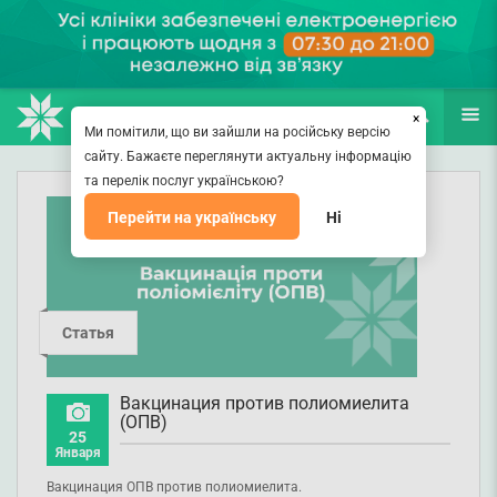
НАПРАВЛЕНИЯ
ВРАЧИ
(067) 127-03-03
ПОИСК
ЕЩЁ
×
Ми помітили, що ви зайшли на російську версію
сайту. Бажаєте переглянути актуальну інформацію
та перелік послуг українською?
Перейти на українську
Ні
Статья
Вакцинация против полиомиелита
(ОПВ)
25
Января
Вакцинация ОПВ против полиомиелита.