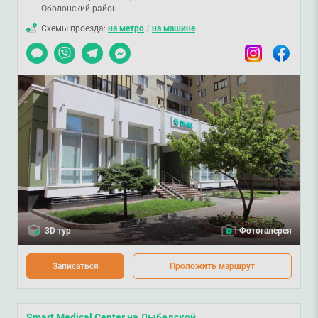
Оболонский район
Схемы проезда:
на метро
/
на машине
Чат
Viber
Telegram
Messenger
Instagram
Facebook
3D тур
Фотогалерея
Записаться
Проложить маршрут
Smart Medical Center на Лыбедской