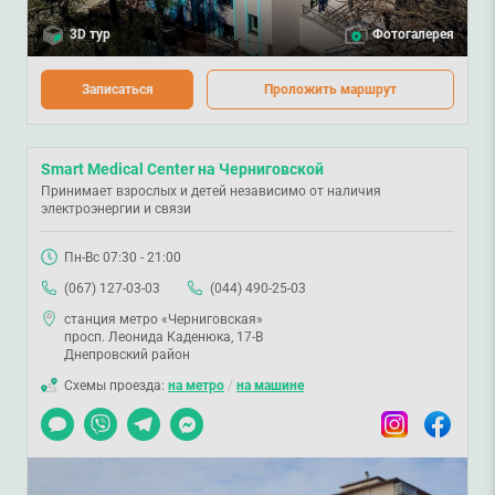
3D тур
Фотогалерея
Записаться
Проложить маршрут
Smart Medical Center на Черниговской
Принимает взрослых и детей независимо от наличия
электроэнергии и связи
Пн-Вс 07:30 - 21:00
(067) 127-03-03
(044) 490-25-03
станция метро «Черниговская»
просп. Леонида Каденюка, 17-В
Днепровский район
Схемы проезда:
на метро
/
на машине
Чат
Viber
Telegram
Messenger
Instagram
Facebook