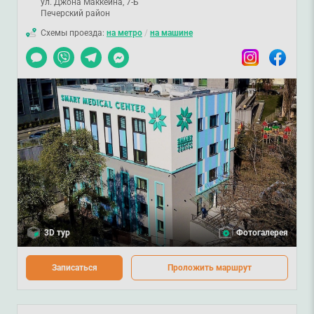
ул. Джона Маккейна, 7-Б
Печерский район
Схемы проезда:
на метро
/
на машине
Чат
Viber
Telegram
Messenger
Instagram
Facebook
3D тур
Фотогалерея
Записаться
Проложить маршрут