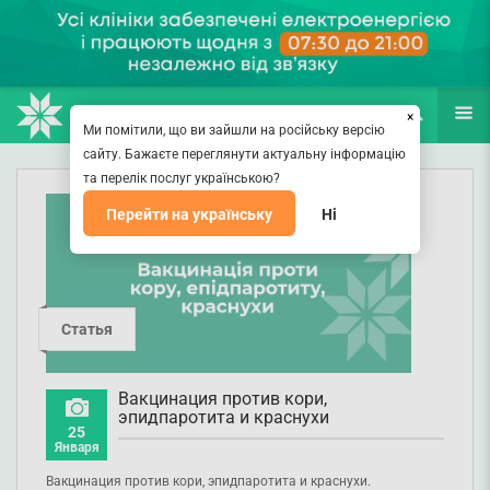
НАПРАВЛЕНИЯ
ВРАЧИ
(067) 127-03-03
ПОИСК
ЕЩЁ
×
Ми помітили, що ви зайшли на російську версію
сайту. Бажаєте переглянути актуальну інформацію
та перелік послуг українською?
Перейти на українську
Ні
Статья
Вакцинация против кори,
эпидпаротита и краснухи
25
Января
Вакцинация против кори, эпидпаротита и краснухи.