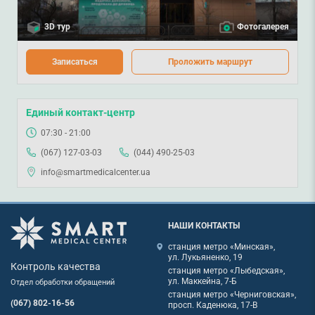
3D тур
Фотогалерея
Записаться
Проложить маршрут
Единый контакт-центр
07:30 - 21:00
(067) 127-03-03
(044) 490-25-03
info@smartmedicalcenter.ua
НАШИ КОНТАКТЫ
станция метро «Минская»,
ул. Лукьяненко, 19
Контроль качества
станция метро «Лыбедская»,
ул. Маккейна, 7-Б
Отдел обработки обращений
станция метро «Черниговская»,
(067) 802-16-56
просп. Каденюка, 17-В