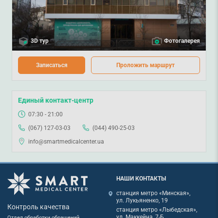
3D тур
Фотогалерея
Записаться
Проложить маршрут
Единый контакт-центр
07:30 - 21:00
(067) 127-03-03
(044) 490-25-03
info@smartmedicalcenter.ua
НАШИ КОНТАКТЫ
станция метро «Минская»,
ул. Лукьяненко, 19
Контроль качества
станция метро «Лыбедская»,
ул. Маккейна, 7-Б
Отдел обработки обращений