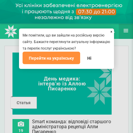
НАПРАВЛЕНИЯ
ВРАЧИ
(067) 127-03-03
ПОИСК
ЕЩЁ
×
Ми помітили, що ви зайшли на російську версію
сайту. Бажаєте переглянути актуальну інформацію
та перелік послуг українською?
Перейти на українську
Ні
Статья
Smart команда: відповіді старшого
адміністратора рецепції Алли
19
Писаренко