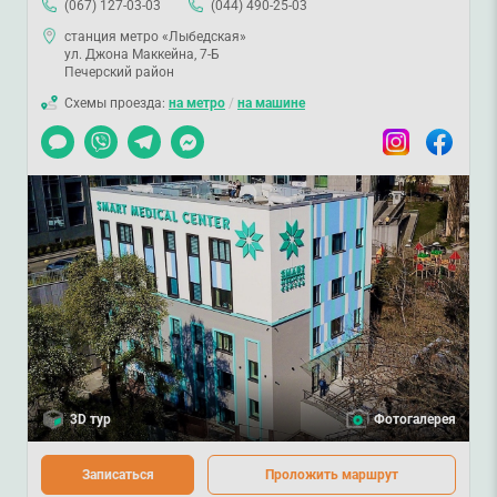
(067) 127-03-03
(044) 490-25-03
станция метро «Лыбедская»
ул. Джона Маккейна, 7-Б
Печерский район
Схемы проезда:
на метро
/
на машине
Чат
Viber
Telegram
Messenger
Instagram
Facebook
3D тур
Фотогалерея
Записаться
Проложить маршрут