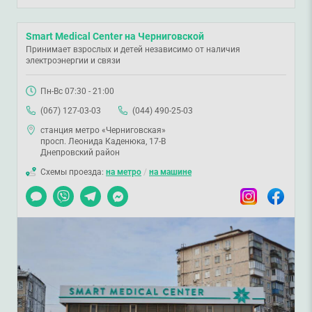
Smart Medical Center на Черниговской
Принимает взрослых и детей независимо от наличия
электроэнергии и связи
Пн-Вс 07:30 - 21:00
(067) 127-03-03
(044) 490-25-03
станция метро «Черниговская»
просп. Леонида Каденюка, 17-В
Днепровский район
Схемы проезда:
на метро
/
на машине
Чат
Viber
Telegram
Messenger
Instagram
Facebook