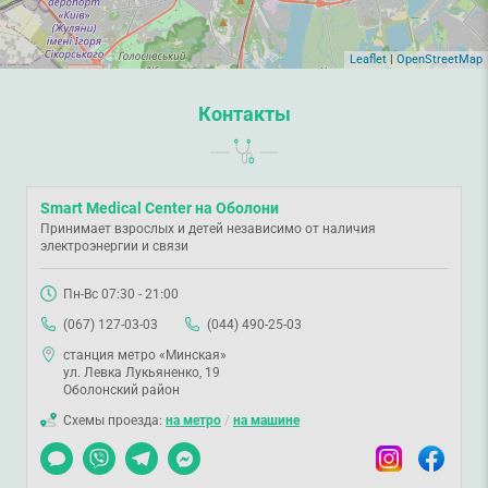
Leaflet
|
OpenStreetMap
Контакты
Smart Medical Center на Оболони
Принимает взрослых и детей независимо от наличия
электроэнергии и связи
Пн-Вс 07:30 - 21:00
(067) 127-03-03
(044) 490-25-03
станция метро «Минская»
ул. Левка Лукьяненко, 19
Оболонский район
Схемы проезда:
на метро
/
на машине
Чат
Viber
Telegram
Messenger
Instagram
Facebook