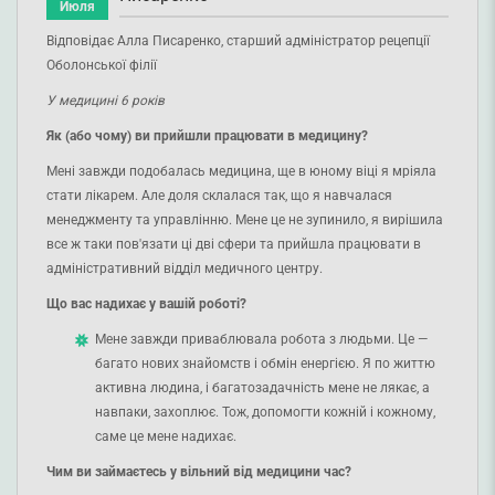
Июля
Відповідає Алла Писаренко, старший адміністратор рецепції
Оболонської філії
У медицині 6 років
Як (або чому) ви прийшли працювати в медицину?
Мені завжди подобалась медицина, ще в юному віці я мріяла
стати лікарем. Але доля склалася так, що я навчалася
менеджменту та управлінню. Мене це не зупинило, я вирішила
все ж таки пов'язати ці дві сфери та прийшла працювати в
адміністративний відділ медичного центру.
Що вас надихає у вашій роботі?
Мене завжди приваблювала робота з людьми. Це —
багато нових знайомств і обмін енергією. Я по життю
активна людина, і багатозадачність мене не лякає, а
навпаки, захоплює. Тож, допомогти кожній і кожному,
саме це мене надихає.
Чим ви займаєтесь у вільний від медицини час?