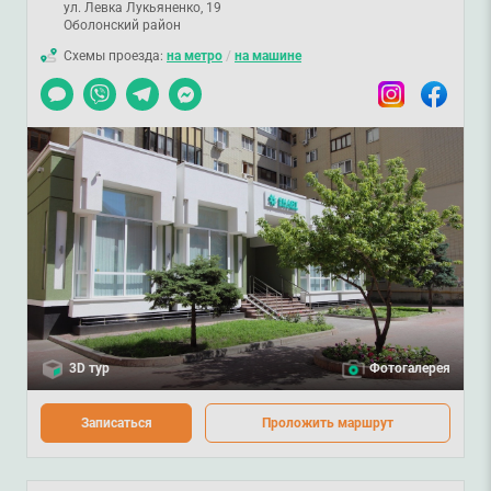
ул. Левка Лукьяненко, 19
Оболонский район
Схемы проезда:
на метро
/
на машине
Чат
Viber
Telegram
Messenger
Instagram
Facebook
3D тур
Фотогалерея
Записаться
Проложить маршрут