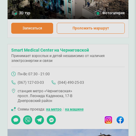
3D тур
Фотогалерея
Записаться
Проложить маршрут
Smart Medical Center на Черниговской
Принимает взрослых и детей независимо от наличия
электроэнергии и связи
Пн-Вс 07:30 - 21:00
(067) 127-03-03
(044) 490-25-03
станция метро «Черниговская»
просп. Леонида Каденюка, 17-В
Днепровский район
Схемы проезда:
на метро
/
на машине
Чат
Viber
Telegram
Messenger
Instagram
Facebook