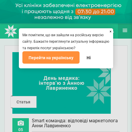
НАПРАВЛЕНИЯ
ВРАЧИ
(067) 127-03-03
ПОИСК
ЕЩЁ
×
Ми помітили, що ви зайшли на російську версію
сайту. Бажаєте переглянути актуальну інформацію
та перелік послуг українською?
Перейти на українську
Ні
Статья
Smart команда: відповіді маркетолога
Анни Лавриненко
05