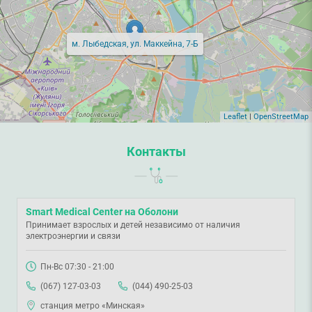
м. Лыбедская, ул. Маккейна, 7-Б
Leaflet
|
OpenStreetMap
Контакты
Smart Medical Center на Оболони
Принимает взрослых и детей независимо от наличия
электроэнергии и связи
Пн-Вс 07:30 - 21:00
(067) 127-03-03
(044) 490-25-03
станция метро «Минская»