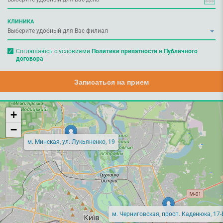
КЛИНИКА
Соглашаюсь с условиями
Политики приватности
и
Публичного
договора
Записаться на прием
+
−
м. Минская, ул. Лукьяненко, 19
м. Черниговская, просп. Каденюка, 17-