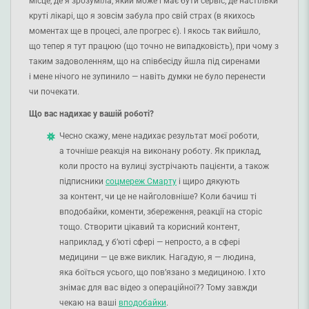
місце, де я зрозуміла, який може і має бути сервіс, де настільки
круті лікарі, що я зовсім забула про свій страх (в якихось
моментах ще в процесі, але прогрес є). І якось так вийшло,
що тепер я тут працюю (що точно не випадковість), при чому з
таким задоволенням, що на співбесіду йшла під сиренами
і мене нічого не зупинило — навіть думки не було перенести
чи почекати.
Що вас надихає у вашій роботі?
Чесно скажу, мене надихає результат моєї роботи,
а точніше реакція на виконану роботу. Як приклад,
коли просто на вулиці зустрічають пацієнти, а також
підписники
соцмереж Смарту
і щиро дякують
за контент, чи це не найголовніше? Коли бачиш ті
вподобайки, коменти, збереження, реакції на сторіс
тощо. Створити цікавий та корисний контент,
наприклад, у бʼюті сфері — непросто, а в сфері
медицини — це вже виклик. Нагадую, я — людина,
яка боїться усього, що пов’язано з медициною. І хто
знімає для вас відео з операційної?? Тому завжди
чекаю на ваші
вподобайки
.