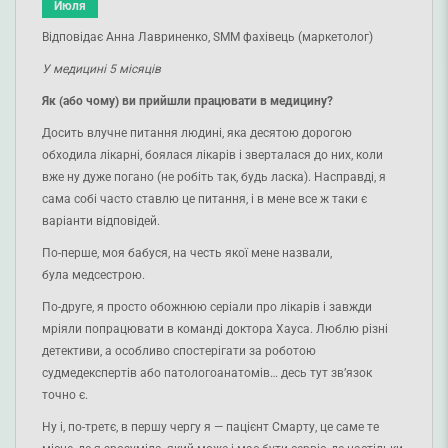
Июля
Відповідає Анна Лавриненко, SMM фахівець (маркетолог)
У медицині 5 місяців
Як (або чому) ви прийшли працювати в медицину?
Досить влучне питання людині, яка десятою дорогою
обходила лікарні, боялася лікарів і зверталася до них, коли
вже ну дуже погано (не робіть так, будь ласка). Насправді, я
сама собі часто ставлю це питання, і в мене все ж таки є
варіанти відповідей.
По-перше, моя бабуся, на честь якої мене назвали,
була медсестрою.
По-друге, я просто обожнюю серіали про лікарів і завжди
мріяли попрацювати в команді доктора Хауса. Люблю різні
детективи, а особливо спостерігати за роботою
судмедекспертів або патологоанатомів… десь тут звʼязок
точно є.
Ну і, по-третє, в першу чергу я — пацієнт Смарту, це саме те