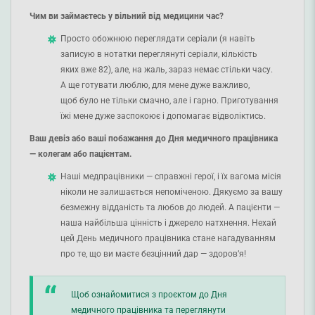
Чим ви займаєтесь у вільний від медицини час?
Просто обожнюю переглядати серіали (я навіть
записую в нотатки переглянуті серіали, кількість
яких вже 82), але, на жаль, зараз немає стільки часу.
А ще готувати люблю, для мене дуже важливо,
щоб було не тільки смачно, але і гарно. Приготування
їжі мене дуже заспокоює і допомагає відволіктись.
Ваш девіз або ваші побажання до Дня медичного працівника
— колегам або пацієнтам.
Наші медпрацівники — справжні герої, і їх вагома місія
ніколи не залишається непоміченою. Дякуємо за вашу
безмежну відданість та любов до людей. А пацієнти —
наша найбільша цінність і джерело натхнення. Нехай
цей День медичного працівника стане нагадуванням
про те, що ви маєте безцінний дар — здоров’я!
Щоб ознайомитися з проєктом до Дня
медичного працівника та переглянути