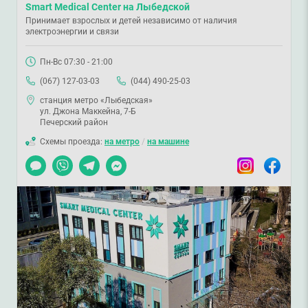
Smart Medical Center на Лыбедской
Принимает взрослых и детей независимо от наличия
электроэнергии и связи
Пн-Вс 07:30 - 21:00
(067) 127-03-03
(044) 490-25-03
станция метро «Лыбедская»
ул. Джона Маккейна, 7-Б
Печерский район
Схемы проезда:
на метро
/
на машине
Чат
Viber
Telegram
Messenger
Instagram
Facebook