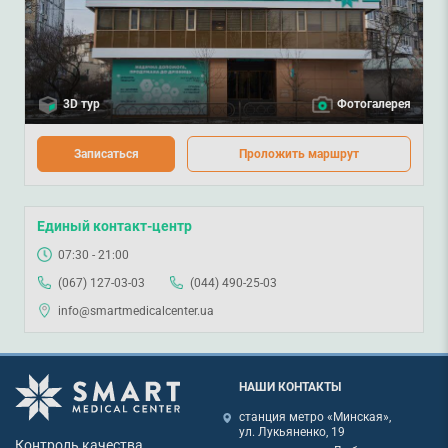
3D тур
Фотогалерея
Записаться
Проложить маршрут
Единый контакт-центр
07:30 - 21:00
(067) 127-03-03
(044) 490-25-03
info@smartmedicalcenter.ua
НАШИ КОНТАКТЫ
станция метро «Минская»,
ул. Лукьяненко, 19
Контроль качества