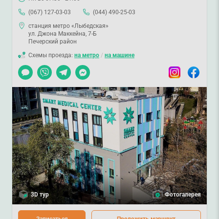
(067) 127-03-03
(044) 490-25-03
станция метро «Лыбедская»
ул. Джона Маккейна, 7-Б
Печерский район
Схемы проезда:
на метро
/
на машине
Чат
Viber
Telegram
Messenger
Instagram
Facebook
3D тур
Фотогалерея
Записаться
Проложить маршрут