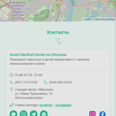
Leaflet
|
OpenStreetMap
Контакты
Smart Medical Center на Оболони
Принимает взрослых и детей независимо от наличия
электроэнергии и связи
Пн-Вс 07:30 - 21:00
(067) 127-03-03
(044) 490-25-03
станция метро «Минская»
ул. Левка Лукьяненко, 19
Оболонский район
Схемы проезда:
на метро
/
на машине
Чат
Viber
Telegram
Messenger
Instagram
Facebook