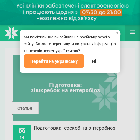
НАПРАВЛЕНИЯ
ВРАЧИ
(067) 127-03-03
ПОИСК
ЕЩЁ
×
Ми помітили, що ви зайшли на російську версію
сайту. Бажаєте переглянути актуальну інформацію
та перелік послуг українською?
Перейти на українську
Ні
Статья
Подготовка: соскоб на энтеробиоз
14