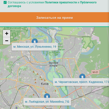
Соглашаюсь с условиями
Политики приватности
и
Публичного
договора
Записаться на прием
+
−
м. Минская, ул. Лукьяненко, 19
м. Черниговская, просп. Каденюка, 17-
м. Лыбедская, ул. Маккейна, 7-Б