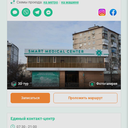
Схемы проезда:
на метро
/
на машине
Чат
Viber
Telegram
Messenger
Instagram
Facebook
3D тур
Фотогалерея
Записаться
Проложить маршрут
Единый контакт-центр
07:30 - 21:00