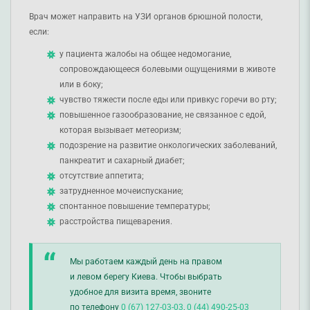
Врач может направить на УЗИ органов брюшной полости,
если:
у пациента жалобы на общее недомогание,
сопровождающееся болевыми ощущениями в животе
или в боку;
чувство тяжести после еды или привкус горечи во рту;
повышенное газообразование, не связанное с едой,
которая вызывает метеоризм;
подозрение на развитие онкологических заболеваний,
панкреатит и сахарный диабет;
отсутствие аппетита;
затрудненное мочеиспускание;
спонтанное повышение температуры;
расстройства пищеварения.
Мы работаем каждый день на правом
и левом берегу Киева. Чтобы выбрать
удобное для визита время, звоните
по телефону
0 (67) 127-03-03
,
0 (44) 490-25-03