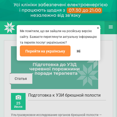
НАПРАВЛЕНИЯ
ВРАЧИ
(067) 127-03-03
ПОИСК
ЕЩЁ
×
Ми помітили, що ви зайшли на російську версію
сайту. Бажаєте переглянути актуальну інформацію
та перелік послуг українською?
Перейти на українську
Ні
Статья
Подготовка к УЗИ брюшной полости
25
Июля
Ультразвуковое исследование органов брюшной полости —