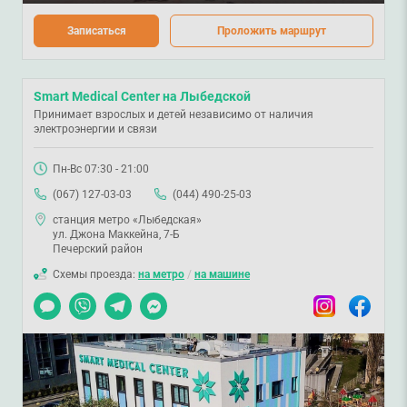
Записаться
Проложить маршрут
Smart Medical Center на Лыбедской
Принимает взрослых и детей независимо от наличия
электроэнергии и связи
Пн-Вс 07:30 - 21:00
(067) 127-03-03
(044) 490-25-03
станция метро «Лыбедская»
ул. Джона Маккейна, 7-Б
Печерский район
Схемы проезда:
на метро
/
на машине
Чат
Viber
Telegram
Messenger
Instagram
Facebook