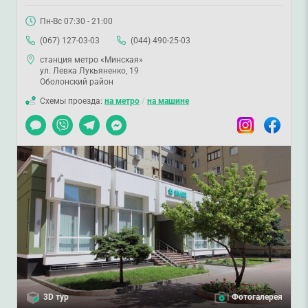
Пн-Вс 07:30 - 21:00
(067) 127-03-03
(044) 490-25-03
станция метро «Минская»
ул. Левка Лукьяненко, 19
Оболонский район
Схемы проезда:
на метро
/
на машине
Чат
Viber
Telegram
Messenger
Instagram
Facebook
3D тур
Фотогалерея