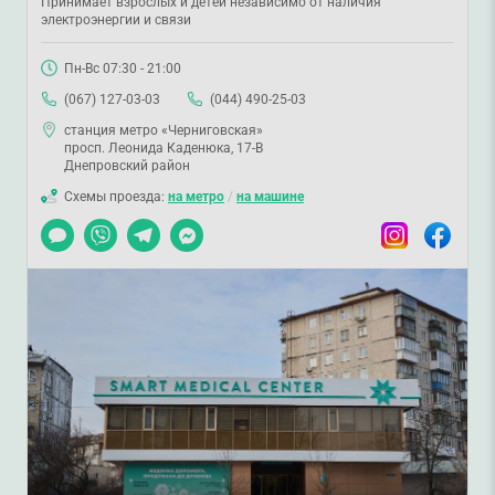
Принимает взрослых и детей независимо от наличия
электроэнергии и связи
Пн-Вс 07:30 - 21:00
(067) 127-03-03
(044) 490-25-03
станция метро «Черниговская»
просп. Леонида Каденюка, 17-В
Днепровский район
Схемы проезда:
на метро
/
на машине
Чат
Viber
Telegram
Messenger
Instagram
Facebook