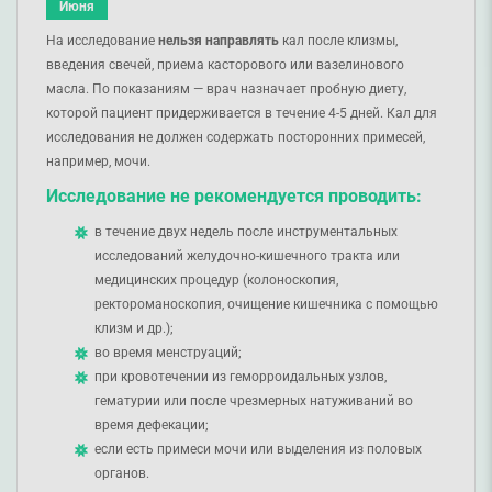
Июня
На исследование
нельзя
направлять
кал после клизмы,
введения свечей, приема касторового или вазелинового
масла. По показаниям — врач назначает пробную диету,
которой пациент придерживается в течение 4-5 дней. Кал для
исследования не должен содержать посторонних примесей,
например, мочи.
Исследование не рекомендуется проводить:
в течение двух недель после инструментальных
исследований желудочно-кишечного тракта или
медицинских процедур (колоноскопия,
ректороманоскопия, очищение кишечника с помощью
клизм и др.);
во время менструаций;
при кровотечении из геморроидальных узлов,
гематурии или после чрезмерных натуживаний во
время дефекации;
если есть примеси мочи или выделения из половых
органов.