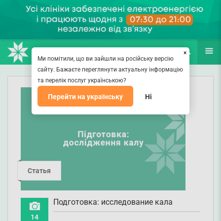
НАПРАВЛЕНИЯ
ВРАЧИ
(067) 127-03-03
ПОИСК
ЕЩЁ
×
Ми помітили, що ви зайшли на російську версію
сайту. Бажаєте переглянути актуальну інформацію
та перелік послуг українською?
Перейти на українську
Ні
Статья
Подготовка: исследование кала
14