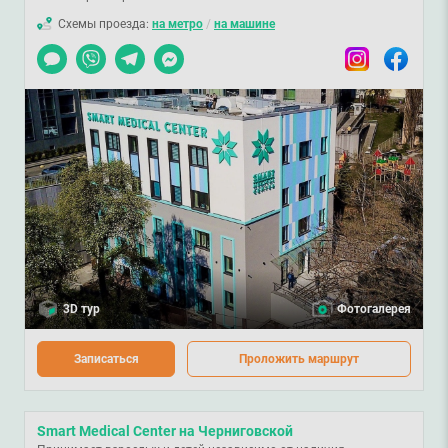
Схемы проезда:
на метро
/
на машине
Чат
Viber
Telegram
Messenger
Instagram
Facebook
3D тур
Фотогалерея
Записаться
Проложить маршрут
Smart Medical Center на Черниговской