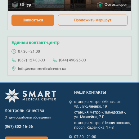
3D тур
Фотогалерея
Записаться
Проложить маршрут
Единый контакт-центр
07:30 - 21:00
(067) 127-03-03
(044) 490-25-03
info@smartmedicalcenter.ua
НАШИ КОНТАКТЫ
станция метро «Минская»,
ул. Лукьяненко, 19
Контроль качества
станция метро «Лыбедская»,
ул. Маккейна, 7-Б
Отдел обработки обращений
станция метро «Черниговская»,
(067) 802-16-56
просп. Каденюка, 17-В
07:30 - 21:00