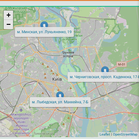
+
−
м. Минская, ул. Лукьяненко, 19
м. Черниговская, просп. Каденюка, 17-
м. Лыбедская, ул. Маккейна, 7-Б
Leaflet
|
OpenStreetMap