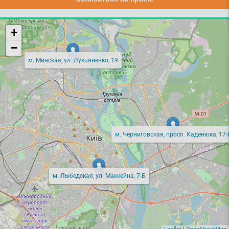
+
−
м. Минская, ул. Лукьяненко, 19
м. Черниговская, просп. Каденюка, 17-
м. Лыбедская, ул. Маккейна, 7-Б