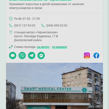
Принимает взрослых и детей независимо от наличия
электроэнергии и связи
Пн-Вс 07:30 - 21:00
(067) 127-03-03
(044) 490-25-03
станция метро «Черниговская»
просп. Леонида Каденюка, 17-В
Днепровский район
Схемы проезда:
на метро
/
на машине
Чат
Viber
Telegram
Messenger
Instagram
Facebook