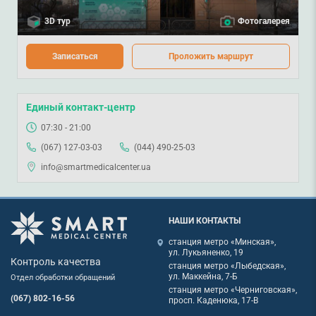
3D тур
Фотогалерея
Записаться
Проложить маршрут
Единый контакт-центр
07:30 - 21:00
(067) 127-03-03
(044) 490-25-03
info@smartmedicalcenter.ua
НАШИ КОНТАКТЫ
станция метро «Минская»,
ул. Лукьяненко, 19
Контроль качества
станция метро «Лыбедская»,
ул. Маккейна, 7-Б
Отдел обработки обращений
станция метро «Черниговская»,
(067) 802-16-56
просп. Каденюка, 17-В