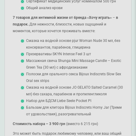
Сертификат медицинских услуг номиналом 500 грн
Общий анализ крови
7 товаров для интимной жизни от бренда «Хочу играть»
–
в
подарок.
Для нежности, близости, новых ощущений и
моментов, которые хочется проживать вместе:
Смазка на водной основе pjur Woman Nude 30 мл, без
консервантов, парабенов, глицерина
Презервативы SKYN Intense Feel 3 шт
Массажная свеча Shunga Mini Massage Candle – Exotic
Green Tea (30 мл) с афродизиаками
Полоски для орального секса Bijoux Indiscrets Slow Sex
Oral sex strips
Смазка на водной основе JO GELATO Salted Caramel (30
мл) без сахара, парабенов и пропиленгликоля
Набор для БДСМ Liebe Seele Pocket Pl
Бальзам для клитора Bijoux Indiscrets Horny Jar (Треми
от удовольствия), разогревательный
Стоимость набора – 3 900 грн
(вместо 6 215 грн)
Это может быть подарок любимому человеку, или ваш общий