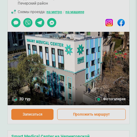
Печерский район
Схемы проезда:
на метро
/
на машине
Чат
Viber
Telegram
Messenger
Instagram
Facebook
3D тур
Фотогалерея
Записаться
Проложить маршрут
Smart Medical Center на Черниговской