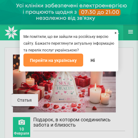
НАПРАВЛЕНИЯ
ВРАЧИ
(067) 127-03-03
ПОИСК
ЕЩЁ
×
Ми помітили, що ви зайшли на російську версію
сайту. Бажаєте переглянути актуальну інформацію
та перелік послуг українською?
Перейти на українську
Ні
Статья
Подарок, в котором соединились
забота и близость
10
Февраля