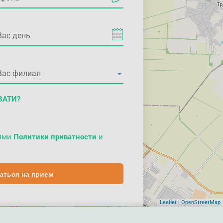
ВАТИ?
иями
Политики приватности
и
аться на прием
Leaflet
|
OpenStreetMap