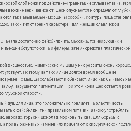
жировой слой кожи под действием гравитации оплывает вниз, теря
лые верхние веки нависают, щеки опускаются и определяют глубок
ваются так называемые «морщины скорби». Контуры лица становя
одок. Такой тип старения характерен для женщин славянской
 Сначала достаточно фейсбилдинга, массажа, тонизирующих и
инъекции ботулотоксина и филеры, затем - средства пластической
тской внешностью. Мимические мышцы у них развиты очень хорошо,
тсутствует. Поэтому на таком лице долгое время вообще не
дновременно мышцы ослабевают и обвисают, лицо как бы «высыхае
а лбу, нарушается пигментация. При этом кожа щек остается ров
до глубокой старости.
ый душ для лица, это положительно повлияет на эластичность
абывать о фейсбилдинге и правильном питании. Важно употреблять
с, авокадо, горький шоколад, морковь, тыква. Для борьбы с
, а при выраженных изменениях прибегают к хирургической подт