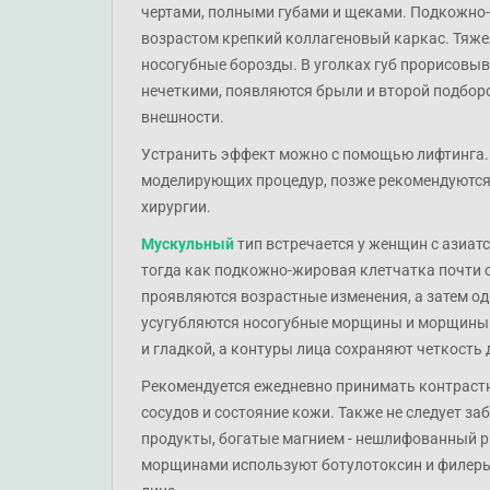
чертами, полными губами и щеками. Подкожно-
возрастом крепкий коллагеновый каркас. Тяже
носогубные борозды. В уголках губ прорисовы
нечеткими, появляются брыли и второй подбор
внешности.
Устранить эффект можно с помощью лифтинга.
моделирующих процедур, позже рекомендуются 
хирургии.
Мускульный
тип встречается у женщин с азиа
тогда как подкожно-жировая клетчатка почти о
проявляются возрастные изменения, а затем о
усугубляются носогубные морщины и морщины н
и гладкой, а контуры лица сохраняют четкость 
Рекомендуется ежедневно принимать контрастн
сосудов и состояние кожи. Также не следует з
продукты, богатые магнием - нешлифованный ри
морщинами используют ботулотоксин и филеры