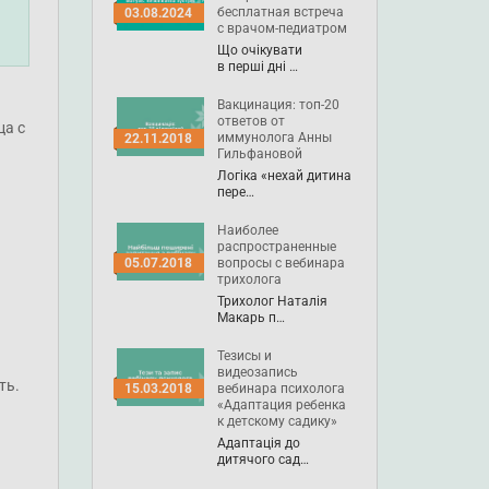
бесплатная встреча
03.08.2024
с врачом-педиатром
Що очікувати
в перші дні …
Вакцинация: топ-20
ответов от
ца с
иммунолога Анны
22.11.2018
Гильфановой
Логіка «нехай дитина
пере…
Наиболее
распространенные
вопросы с вебинара
05.07.2018
трихолога
Трихолог Наталія
Макарь п…
Тезисы и
видеозапись
ть.
вебинара психолога
15.03.2018
«Адаптация ребенка
к детскому садику»
Адаптація до
дитячого сад…