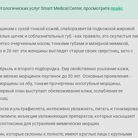
ологических услуг Smart Medical Center, просмотрите
прайс
.
нщинам с сухой тонкой кожей, слаборазвитой подкожной жировой
лых щечек и соблазнительных губ - как правило, это скуластые ли
етко очерченным носом, тонкими губами и мизерной мимикой,
 в 20 лет эти женщины выглядят старше своих сверстниц, зато с
я брыль и второго подбородка. Ему свойственно усыхание кожи,
ки мелких морщинок-паутинок до 30 лет. Основные проявления -
е морщины на лбу, тонкие прочерчены носогубные морщины,
первый план выступает обезвоживание кожи, ослабление ее
ышц.
оза и ультрафиолета, интенсивно увлажнять, питать и тонизирова
 пилинги, инъекции увлажняющих препаратов, которые насыщают
тулотоксина для устранения мимических морщин.
н, которые склонны к полноте, имеют круглые лица с крупными