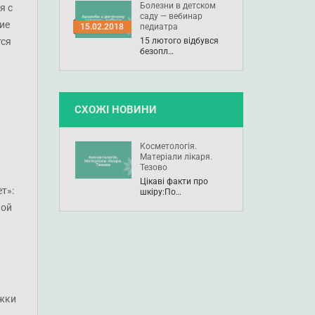
Болезни в детском
я с
саду — вебинар
ие
педиатра
15.02.2018
тся
15 лютого відбувся
безопл…
СХОЖІ НОВИНИ
Косметологія.
Матеріали лікаря.
Тезово
Цікаві факти про
т»:
шкіру:По…
ной
яжки