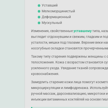
Уставший
Мелкоморщинистый
Деформационный
Мускульный
Изменения, свойственные
уставшему
типа, наз
выглядит отдохнувшим и свежим, гладким и под
усталости, мешки под глазами. Верхние веки на
носогубные складки становятся прочерченными. 
Такому типу старения подвержены женщины с 
телосложения. Кожа с возрастом становится сух
усиленного ухода. Увядание тканей сопровожд
кровоснабжения.
Замедлить старение кожи лица помогут космет
микроциркуляции и лимфодренажа. Используйте
ручной массаж, дарсонвализацию, микротоки 
инъекции витаминных коктейлей на основе гиа