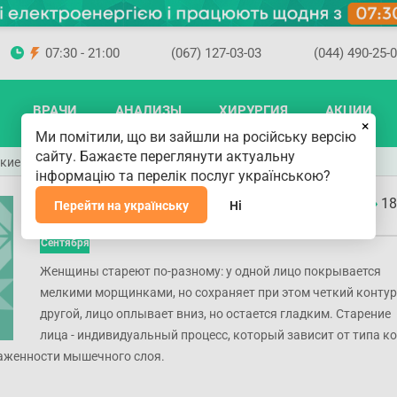
07:30 - 21:00
(067) 127-03-03
(044) 490-25-
ВРАЧИ
АНАЛИЗЫ
ХИРУРГИЯ
АКЦИИ
×
Ми помітили, що ви зайшли на російську версію
сайту. Бажаєте переглянути актуальну
кие средства Вам подходят? — советы врача
інформацію та перелік послуг українською?
Какие косметологические средства
18
Перейти на українську
Ні
Вам подходят? — советы врача
27
Сентября
Женщины стареют по-разному: у одной лицо покрывается
мелкими морщинками, но сохраняет при этом четкий контур,
другой, лицо оплывает вниз, но остается гладким. Старение
лица - индивидуальный процесс, который зависит от типа к
аженности мышечного слоя.