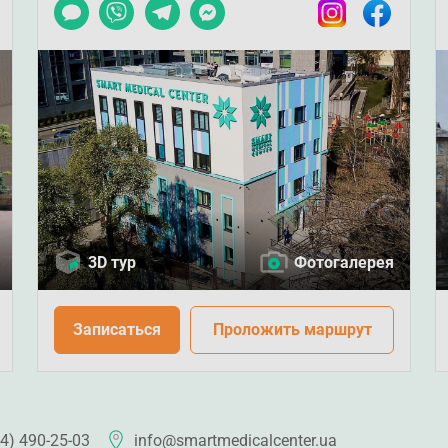
ook
Чат
Viber
Telegram
Messenger
Instagram
Facebook
3D тур
Фотогалерея
Записаться
Проложить маршрут
4) 490-25-03
info@smartmedicalcenter.ua