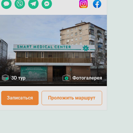
Чат
Viber
Telegram
Messenger
Instagram
Facebook
3D тур
Фотогалерея
Записаться
Проложить маршрут