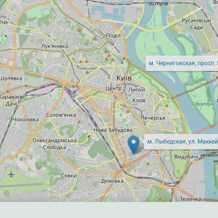
м. Черниговская, просп.
м. Лыбедская, ул. Маккей