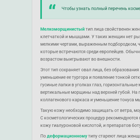
Чтобы узнать полный перечень космет
Мелкоморщинистый
тип лица свойственен же
клетчаткой и мышцами. У таких женщин нет рых
мелкими чертами, выраженным подбородком, ч
которые встречаются среди европейцев. Обычно
возрастом выигрывают во внешности.
Этот тип сохраняет овал лица, без образовани
уменьшение ее тургора и появление тонкой сет
гусиные лапки в уголках глаз, горизонтальны
вертикальные морщины над верхней губой. На 
коллагенового каркаса и уменьшение тонуса м
Такую кожу необходимо защищать от ветра, мор
С косметологических процедур рекомендуются
кожу гиалуроновой кислотой, и препаратов бо
По
деформационному
типу стареют лица женщи