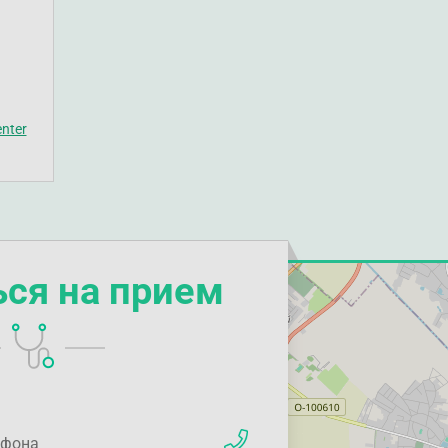
nter
ься на прием