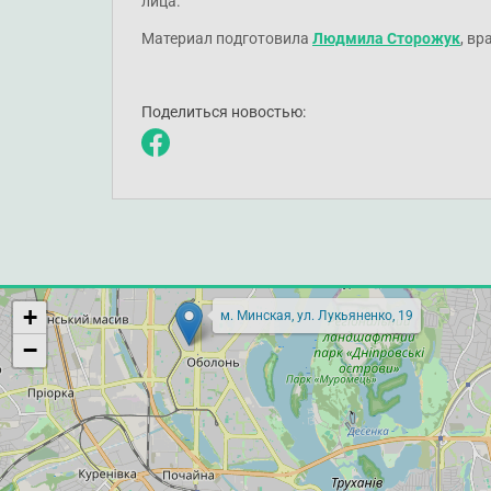
лица.
Материал подготовила
Людмила Сторожук
, вр
Поделиться новостью:
+
м. Минская, ул. Лукьяненко, 19
−