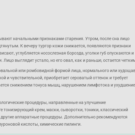
ывают начальными признаками старения. Утром, после сна лицо
тянутым. К вечеру тургор кожи снижается, появляются признаки
висают, углубляется носослезная борозда, уголки губ опускаются и
Лицо выглядит устало, но его овал, как и раньше, остается четким
овальной или ромбовидной формой лица, нормального или худоща
ой и чувствительной, приобретает сероватый оттенок и требует
ается снижением тонуса мышц, нарушением лимфотока и ухудшени
ологические процедуры, направленные на улучшение
 тонизирующий крем, маски, сыворотки, тоники, классический
и другие аппаратные процедуры. Дополнительно рекомендуются
луроновой кислоты, химические пилинги.