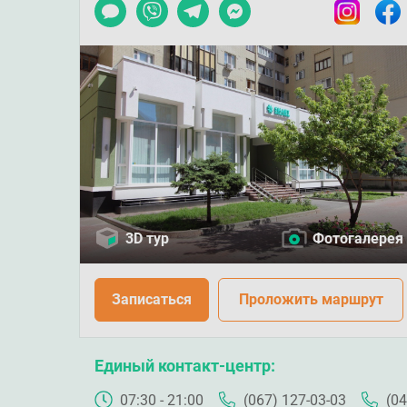
Чат
Viber
Telegram
Messenger
Instagram
Faceb
3D тур
Фотогалерея
Записаться
Проложить маршрут
Единый контакт-центр
07:30 - 21:00
(067) 127-03-03
(04