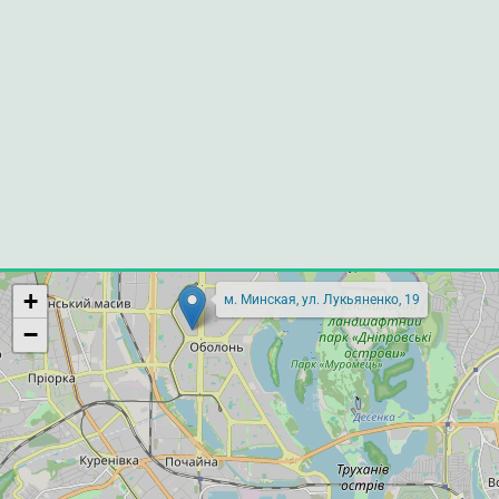
+
м. Минская, ул. Лукьяненко, 19
−