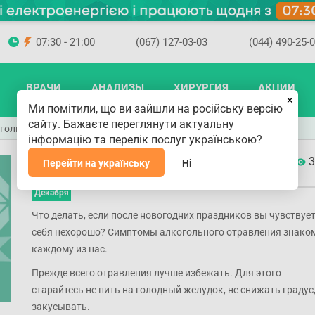
07:30 - 21:00
(067) 127-03-03
(044) 490-25-
ВРАЧИ
АНАЛИЗЫ
ХИРУРГИЯ
АКЦИИ
×
Ми помітили, що ви зайшли на російську версію
сайту. Бажаєте переглянути актуальну
огольным отравлением?
інформацію та перелік послуг українською?
Как справиться с алкогольным
3
Перейти на українську
Ні
отравлением?
27
Декабря
Что делать, если после новогодних праздников вы чувствует
себя нехорошо? Симптомы алкогольного отравления знако
каждому из нас.
Прежде всего отравления лучше избежать. Для этого
старайтесь не пить на голодный желудок, не снижать градус
закусывать.