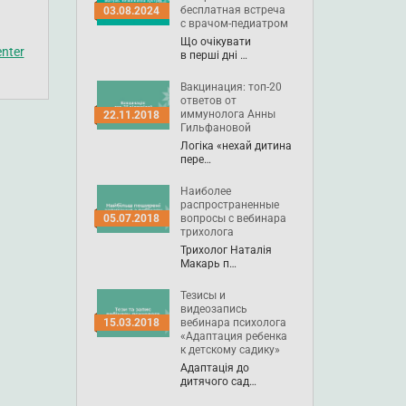
бесплатная встреча
03.08.2024
с врачом-педиатром
Що очікувати
nter
в перші дні …
Вакцинация: топ-20
ответов от
иммунолога Анны
22.11.2018
Гильфановой
Логіка «нехай дитина
пере…
Наиболее
распространенные
вопросы с вебинара
05.07.2018
трихолога
Трихолог Наталія
Макарь п…
Тезисы и
видеозапись
вебинара психолога
15.03.2018
«Адаптация ребенка
к детскому садику»
Адаптація до
дитячого сад…