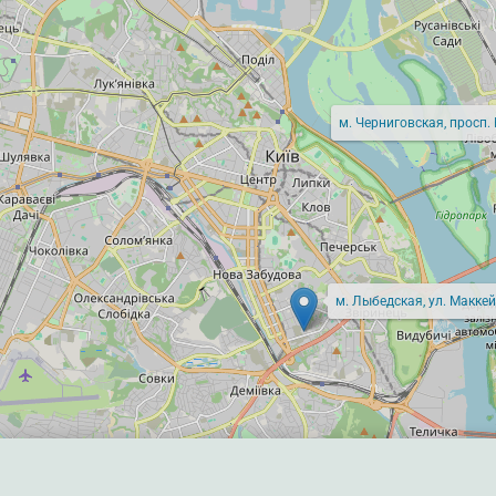
м. Черниговская, просп.
м. Лыбедская, ул. Маккей