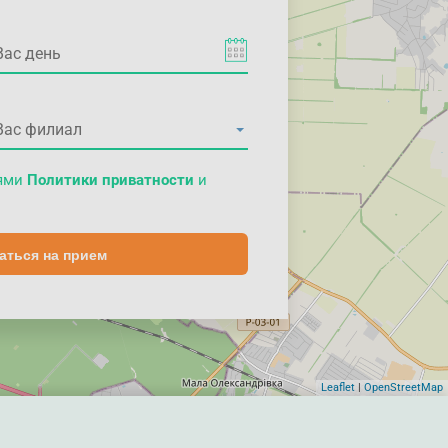
иями
Политики приватности
и
аться на прием
Leaflet
|
OpenStreetMap