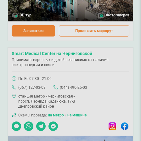
3D тур
Фотогалерея
Записаться
Проложить маршрут
Smart Medical Center на Черниговской
Принимает взрослых и детей независимо от наличия
электроэнергии и связи
Пн-Вс 07:30 - 21:00
(067) 127-03-03
(044) 490-25-03
станция метро «Черниговская»
просп. Леонида Каденюка, 17-В
Днепровский район
Схемы проезда:
на метро
/
на машине
Чат
Viber
Telegram
Messenger
Instagram
Facebook