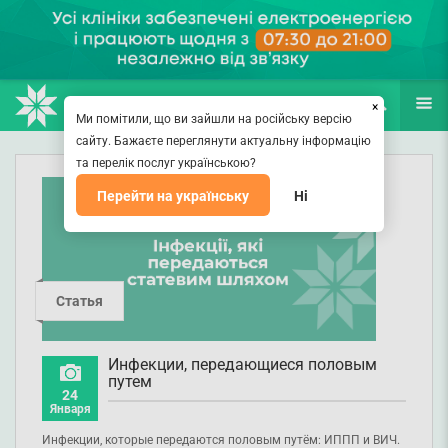
НАПРАВЛЕНИЯ
ВРАЧИ
(067) 127-03-03
ПОИСК
ЕЩЁ
×
Ми помітили, що ви зайшли на російську версію
сайту. Бажаєте переглянути актуальну інформацію
та перелік послуг українською?
Перейти на українську
Ні
Статья
Инфекции, передающиеся половым
путем
24
Января
Инфекции, которые передаются половым путём: ИППП и ВИЧ.