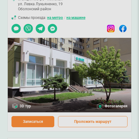
ул. Левка Лукьяненко, 19
Оболонский район
Схемы проезда:
на метро
/
на машине
Чат
Viber
Telegram
Messenger
Instagram
Facebook
3D тур
Фотогалерея
Записаться
Проложить маршрут