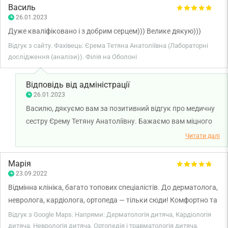
Василь
26.01.2023
Дуже кваліфіковано і з добрим серцем))) Велике дякую)))
Відгук з сайту. Фахівець: Єрема Тетяна Анатоліївна (Лабораторні
дослідження (аналізи)). Філія на Оболоні
Відповідь від адміністрації
26.01.2023
Василю, дякуємо вам за позитивний відгук про медичну
сестру Єрему Тетяну Анатоліївну. Бажаємо вам міцного
здоров'я та всього найкращого!
Читати далі
Марія
23.09.2022
Відмінна клініка, багато топових спеціалістів. До дерматолога,
невролога, кардіолога, ортопеда — тільки сюди! Комфортно та
приємно перебувати у клініці. Медсестри просто профі своєї
Відгук з Google Maps. Напрями: Дерматологія дитяча, Кардіологія
справи. У сина раніше були втрати свідомості при заборі крові,
дитяча, Неврологія дитяча, Ортопедія і травматологія дитяча,