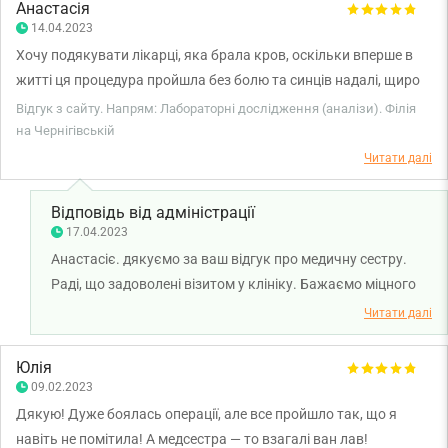
Єщенко Олені Григорівні, Лесику Василю Петровичу, Сисоєву
Анастасія
14.04.2023
Валерію Васильовичу, Стельмаху Назару Аладдіновичу.
Здоров'я, успіху і процвітання вам, вашому Центру та всім
Хочу подякувати лікарці, яка брала кров, оскільки вперше в
вашим пацієнтам.
житті ця процедура пройшла без болю та синців надалі, щиро
вдячна!
Відгук з сайту. Напрям: Лабораторні дослідження (аналізи). Філія
на Чернігівській
Читати далі
Відповідь від адміністрації
17.04.2023
Анастасіє. дякуємо за ваш відгук про медичну сестру.
Раді, що задоволені візитом у клініку. Бажаємо міцного
здоров'я та всього найкращого!
Читати далі
Юлія
09.02.2023
Дякую! Дуже боялась операції, але все пройшло так, що я
навіть не помітила! А медсестра — то взагалі ван лав!