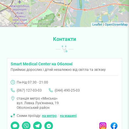
Leaflet
|
OpenStreetMap
Контакти
Smart Medical Center на Оболоні
Приймає дорослих і дітей незалежно від світла та зв'язку
Пн-Нд 07:30 - 21:00
(067) 127-03-03
(044) 490-25-03
станція метро «Мінська»
вул. Левка Лук'яненка, 19
Оболонський район
Схеми проїзду:
на метро
/
на машині
Чат
Viber
Telegram
Messenger
Instagram
Facebook