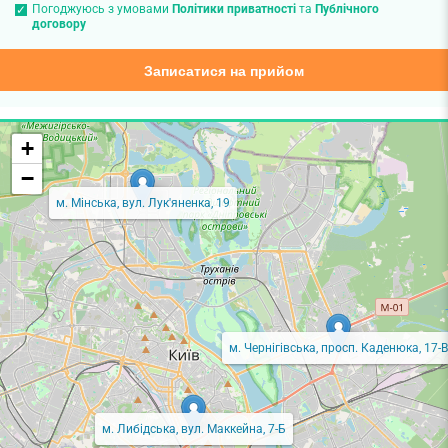
Погоджуюсь з умовами
Політики приватності
та
Публічного
договору
Записатися на прийом
+
−
м. Мінська, вул. Лук'яненка, 19
м. Чернігівська, просп. Каденюка, 17-В
м. Либідська, вул. Маккейна, 7-Б