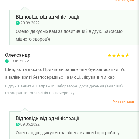
Читати далі
Відповідь від адміністрації
20.09.2022
Олено, дякуємо вам за позитивний відгук. Бажаємо
міцного здоров'я!
Олександр
09.05.2022
Швидко та якісно. Прийняли раніше чим був записаний. Усі
аналізи взяті безпосередньо на місці. Лікування лікар
розписав одразу.
Відгук з анкети. Напрями: Лабораторні дослідження (аналізи),
Отоларингологія. Філія на Печерську
Читати далі
Відповідь від адміністрації
09.05.2022
Олександре, дякуємо за відгук в анкеті про роботу