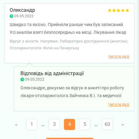
Олександр
09.05.2022
Швидко та якісно. Прийняли раніше чим був записаний.
Усі аналізи взяті безпосередньо на місці. Лікування лікар
розписав одразу.
Відгук з анкети. Напрями: Лабораторні дослідження (аналізи),
Отоларингологія. Філія на Печерську
Читати далі
Відповідь від адміністрації
09.05.2022
Олександре, дякуємо за відгук в анкеті про роботу
лікаря-отоларинголога Зайченка В.І. та медичної
сестри. Бажаємо міцного здоров'я!
Читати далі
1
…
3
4
5
…
60
V
V