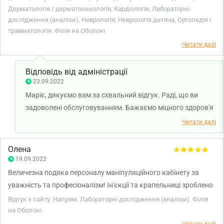
Дерматологія / дерматоонкологія, Кардіологія, Лабораторні
Смарт Медікал вперше з цим впоралися! Величезна подяка їм,
дослідження (аналізи), Неврологія, Неврологія дитяча, Ортопедія і
син перестав боятися аналізів тепер.
травматологія. Філія на Оболоні
Читати далі
Відповідь від адміністрації
23.09.2022
Маріє, дякуємо вам за схвальний відгук. Раді, що ви
задоволені обслуговуванням. Бажаємо міцного здоров'я
вам та вашій сім'ї!
Читати далі
Олена
19.09.2022
Величезна подяка персоналу маніпуляційного кабінету за
уважність та професіоналізм! Ін'єкції та крапельниці зроблено
дуже акуратно! Бажаю всім всього найкращого!
Відгук з сайту. Напрям: Лабораторні дослідження (аналізи). Філія
на Оболоні