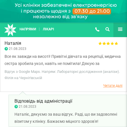
НАПРЯМИ
ЛІКАРІ
(067) 127-03-03
ПОШУК
ЩЕ
Наталія
21.08.2023
Все як завжди на висоті! Привітні дівчата на рецепції, медична
сестра зробила укол, навіть не помітила! Дякую за
кваліфіковану допомогу!
Відгук з Google Maps. Напрям: Лабораторні дослідження (аналізи).
Філія на Чернігівській
Читати далі
Відповідь від адміністрації
21.08.2023
Наталіє, дякуємо за ваш відгук. Раді, що ви задоволені
візитом у клініку. Бажаємо міцного здоров'я!