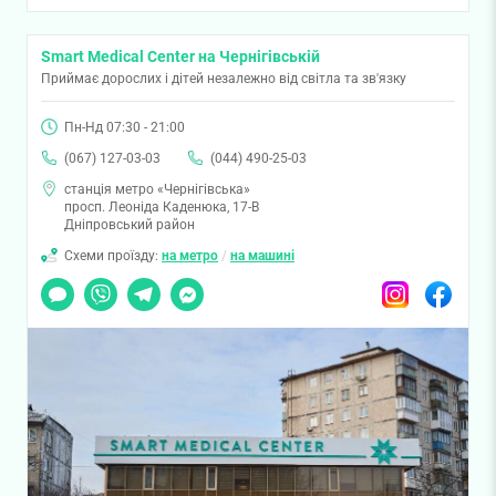
Smart Medical Center на Чернігівській
Приймає дорослих і дітей незалежно від світла та зв'язку
Пн-Нд 07:30 - 21:00
(067) 127-03-03
(044) 490-25-03
станція метро «Чернігівська»
просп. Леоніда Каденюка, 17-В
Дніпровський район
Схеми проїзду:
на метро
/
на машині
Чат
Viber
Telegram
Messenger
Instagram
Facebook