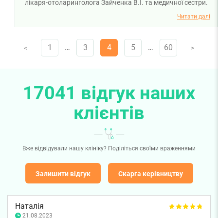
лікаря-отоларинголога Зайченка В.І. та медичної сестри.
Бажаємо міцного здоров'я!
Читати далі
1
…
3
4
5
…
60
V
V
17041 відгук наших
клієнтів
Вже відвідували нашу клініку? Поділіться своїми враженнями
Залишити відгук
Скарга керівництву
Наталія
21.08.2023