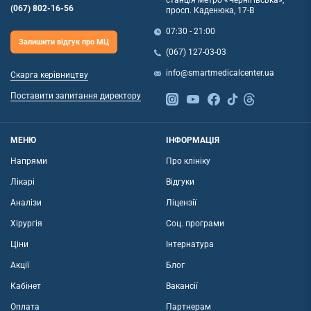
(067) 802-16-56
просп. Каденюка, 17-В
07:30 - 21:00
Залишити відгук про МЦ
(067) 127-03-03
info@smartmedicalcenter.ua
Скарга керівництву
Поставити запитання директору
МЕНЮ
ІНФОРМАЦІЯ
Напрями
Про клініку
Лікарі
Відгуки
Аналізи
Ліцензії
Хірургія
Соц. програми
Ціни
Інтернатура
Акції
Блог
Кабінет
Вакансії
Оплата
Партнерам