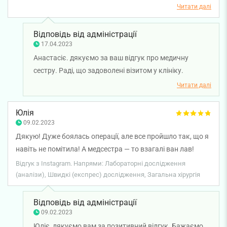
Читати далі
Відповідь від адміністрації
17.04.2023
Анастасіє. дякуємо за ваш відгук про медичну
сестру. Раді, що задоволені візитом у клініку.
Бажаємо міцного здоров'я та всього найкращого!
Читати далі
Юлія
09.02.2023
Дякую! Дуже боялась операції, але все пройшло так, що я
навіть не помітила! А медсестра — то взагалі ван лав!
Відгук з Instagram. Напрями: Лабораторні дослідження
(аналізи), Швидкі (експрес) дослідження, Загальна хірургія
Відповідь від адміністрації
09.02.2023
Юліє, дякуємо вам за позитивний відгук. Бажаємо