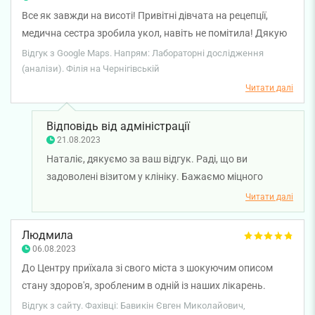
Все як завжди на висоті! Привітні дівчата на рецепції,
медична сестра зробила укол, навіть не помітила! Дякую
за кваліфіковану допомогу!
Відгук з Google Maps. Напрям: Лабораторні дослідження
(аналізи). Філія на Чернігівській
Читати далі
Відповідь від адміністрації
21.08.2023
Наталіє, дякуємо за ваш відгук. Раді, що ви
задоволені візитом у клініку. Бажаємо міцного
здоров'я!
Читати далі
Людмила
06.08.2023
До Центру приїхала зі свого міста з шокуючим описом
стану здоров'я, зробленим в одній із наших лікарень.
Стресу додало ще й те, що швидко пройти необхідне у
Відгук з сайту. Фахівці: Бавикін Євген Миколайович,