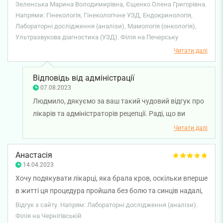
моєму випадку обстеження вдома виявилося просто не
Зеленська Марина Володимирівна, Єщенко Олена Григорівна.
Напрями: Гінекологія, Гінекологічне УЗД, Ендокринологія,
можливо. Як же я була вражена, коли за декілька годин
Лабораторні дослідження (аналізи), Мамологія (онкологія),
перебування в Центрі змогла пройти обстеження відразу у
Ультразвукова діагностика (УЗД). Філія на Печерську
декількох висококваліфікованих лікарів, рекомендоване
Читати далі
ними апаратурне обстеження та здати всі аналізи. Того ж
дня я поверталася додому дещо стомленою, але
Відповідь від адміністрації
щасливою - жахливий висновок не підтвердився, а на
07.08.2023
руках була "дорожня карта" вивірених лікарями всіх моїх
Людмило, дякуємо за ваш такий чудовий відгук про
подальших дій, необхідних для мого здоров'я. Дякую всім
лікарів та адміністраторів рецепції. Раді, що ви
працівникам Центру, з якими я зустрілася, за увагу до
задоволені візитом у клініку та вирішили свої
мене: адміністратору, дівчатам на рецепції, лаборантам,
Читати далі
питання. Бажаємо міцного здоров'я!
лікарям, хірургам, особливо Зеленській Марині
Володимирівні, Бавикіну Євгену Миколайовичу, Єщенко
Анастасія
14.04.2023
Олені Григорівні, Лесику Василю Петровичу, Сисоєву
Валерію Васильовичу, Стельмаху Назару Аладдіновичу.
Хочу подякувати лікарці, яка брала кров, оскільки вперше
Здоров'я, успіху і процвітання вам, вашому Центру та всім
в житті ця процедура пройшла без болю та синців надалі,
вашим пацієнтам.
щиро вдячна!
Відгук з сайту. Напрям: Лабораторні дослідження (аналізи).
Філія на Чернігівській