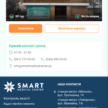
3D тур
Фотогалерея
Записатися
Прокласти маршрут
Єдиний контакт-центр
07:30 - 21:00
(067) 127-03-03
(044) 490-25-03
info@smartmedicalcenter.ua
НАШІ КОНТАКТИ
станція метро «Мінська»,
вул. Лук'яненка, 19
Контроль якості
станція метро «Либідська»,
вул. Маккейна, 7-Б
Відділ обробки звернень
станція метро «Чернігівська»,