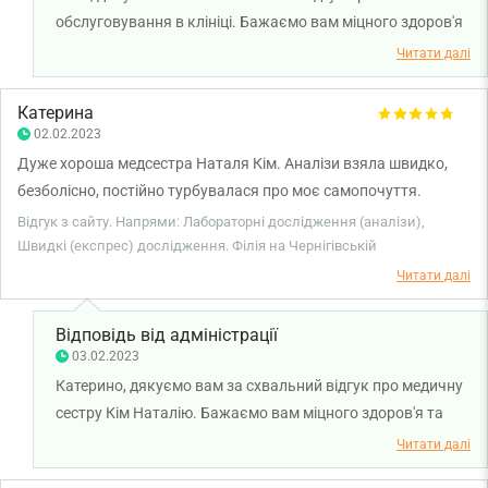
обслуговування в клініці. Бажаємо вам міцного здоров'я
та всього найкращого!
Читати далі
Катерина
02.02.2023
Дуже хороша медсестра Наталя Кім. Аналізи взяла швидко,
безболісно, постійно турбувалася про моє самопочуття.
Дякую!
Відгук з сайту. Напрями: Лабораторні дослідження (аналізи),
Швидкі (експрес) дослідження. Філія на Чернігівській
Читати далі
Відповідь від адміністрації
03.02.2023
Катерино, дякуємо вам за схвальний відгук про медичну
сестру Кім Наталію. Бажаємо вам міцного здоров'я та
всього найкращого!
Читати далі