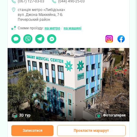
(067) 127-03-03
(044) 490-25-03
станція метро «Либідська»
вул. Джона Маккейна, 7-Б
Печерський район
Схеми проїзду:
на метро
/
на машині
Чат
Viber
Telegram
Messenger
Instagram
Facebook
3D тур
Фотогалерея
Записатися
Прокласти маршрут