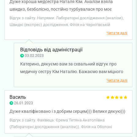
Дуже хороша медсестра Наталя Кім. Аналізи взяла
швидко, безболісно, постійно турбувалася про моє
самопочуття. Дякую!
Відгук з сайту. Напрями: Лабораторні дослідження (аналізи),
Швидкі (експрес) дослідження. Філія на Чернігівській
Читати далі
Відповідь від адміністрації
03.02.2023
Катерино, дякуємо вам за схвальний відгук про
медичну сестру Кім Наталію. Бажаємо вам міцного
здоров'я та всього найкращого!
Читати далі
Василь
26.01.2023
Дуже кваліфіковано і з добрим серцем))) Велике дякую)))
Відгук з сайту. Фахівець: Єрема Тетяна Анатоліївна
(Лабораторні дослідження (аналізи)). Філія на Оболоні