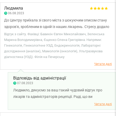
Людмила
06.08.2023
До Центру приїхала зі свого міста з шокуючим описом стану
здоров'я, зробленим в одній із наших лікарень. Стресу додало
ще й те, що швидко пройти необхідне у моєму випадку
Відгук з сайту. Фахівці: Бавикін Євген Миколайович, Зеленська
обстеження вдома виявилося просто не можливо. Як же я
Марина Володимирівна, Єщенко Олена Григорівна. Напрями:
Гінекологія, Гінекологічне УЗД, Ендокринологія, Лабораторні
була вражена, коли за декілька годин перебування в Центрі
дослідження (аналізи), Мамологія (онкологія), Ультразвукова
змогла пройти обстеження відразу у декількох
діагностика (УЗД). Філія на Печерську
висококваліфікованих лікарів, рекомендоване ними
Читати далі
апаратурне обстеження та здати всі аналізи. Того ж дня я
поверталася додому дещо стомленою, але щасливою -
Відповідь від адміністрації
жахливий висновок не підтвердився, а на руках була "дорожня
07.08.2023
карта" вивірених лікарями всіх моїх подальших дій, необхідних
Людмило, дякуємо за ваш такий чудовий відгук про
для мого здоров'я. Дякую всім працівникам Центру, з якими я
лікарів та адміністраторів рецепції. Раді, що ви
зустрілася, за увагу до мене: адміністратору, дівчатам на
задоволені візитом у клініку та вирішили свої питання.
рецепції, лаборантам, лікарям, хірургам, особливо Зеленській
Читати далі
Бажаємо міцного здоров'я!
Марині Володимирівні, Бавикіну Євгену Миколайовичу,