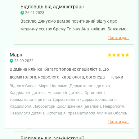
Відповідь від адміністрації
26.01.2023
Василю, дякуємо вам за позитивний відгук про
медичну сестру Єрему Тетяну Анатоліївну. Бажаємо
вам міцного здоров'я та всього найкращого!
Читати далі
Марія
23.09.2022
Відмінна клініка, багато топових спеціалістів. До
дерматолога, невролога, кардіолога, ортопеда — тільки
сюди! Комфортно та приємно перебувати у клініці.
Відгук з Google Maps. Напрями: Дерматологія дитяча,
Медсестри просто профі своєї справи. У сина раніше були
Кардіологія дитяча, Неврологія дитяча, Ортопедія і
травматологія дитяча, Дерматологія / дерматоонкологія,
втрати свідомості при заборі крові, Смарт Медікал вперше
Кардіологія, Лабораторні дослідження (аналізи), Неврологія,
з цим впоралися! Величезна подяка їм, син перестав
Неврологія дитяча, Ортопедія і травматологія. Філія на Оболоні
боятися аналізів тепер.
Читати далі
Відповідь від адміністрації