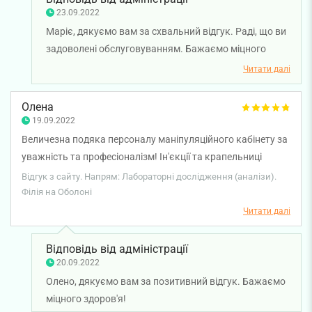
23.09.2022
Маріє, дякуємо вам за схвальний відгук. Раді, що ви
задоволені обслуговуванням. Бажаємо міцного
здоров'я вам та вашій сім'ї!
Читати далі
Олена
19.09.2022
Величезна подяка персоналу маніпуляційного кабінету за
уважність та професіоналізм! Ін'єкції та крапельниці
зроблено дуже акуратно! Бажаю всім всього найкращого!
Відгук з сайту. Напрям: Лабораторні дослідження (аналізи).
Філія на Оболоні
Читати далі
Відповідь від адміністрації
20.09.2022
Олено, дякуємо вам за позитивний відгук. Бажаємо
міцного здоров'я!