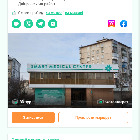
Дніпровський район
Схеми проїзду:
на метро
/
на машині
Чат
Viber
Telegram
Messenger
Instagram
Facebook
3D тур
Фотогалерея
Записатися
Прокласти маршрут
Єдиний контакт-центр