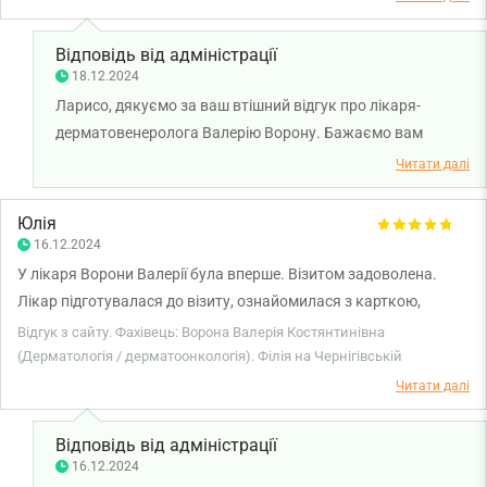
Відповідь від адміністрації
18.12.2024
Ларисо, дякуємо за ваш втішний відгук про лікаря-
дерматовенеролога Валерію Ворону. Бажаємо вам
міцного здоров'я!
Читати далі
Юлія
16.12.2024
У лікаря Ворони Валерії була вперше. Візитом задоволена.
Лікар підготувалася до візиту, ознайомилася з карткою,
попередньою схемою лікування і тому візит пройшов дуже
Відгук з сайту. Фахівець: Ворона Валерія Костянтинівна
добре. Тепер будемо лікуватися і чекати на позитивний
(Дерматологія / дерматоонкологія). Філія на Чернігівській
результат. Дякую!
Читати далі
Відповідь від адміністрації
16.12.2024