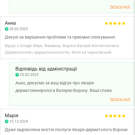
міцного здоров'я!
Читати далі
Анна
20.02.2025
Дякую за вирішення проблеми та приємне спілкування.
Відгук з Google Maps. Фахівець: Ворона Валерія Костянтинівна
(Дерматологія / дерматоонкологія). Філія на Чернігівській
Відповідь від адміністрації
20.02.2025
Анно, дякуємо за ваш відгук про лікаря-
дерматовенеролога Валерію Ворону. Ваші слова
надихають нас і далі працювати на найвищому рівні.
Читати далі
Бажаємо вам міцного здоров'я!
Марія
25.12.2024
Дуже задоволена якістю послуги лікаря-дерматолога Ворони