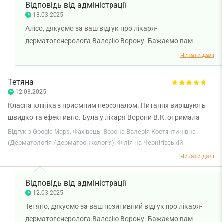
Відповідь від адміністрації
13.03.2025
Алісо, дякуємо за ваш відгук про лікаря-
дерматовенеролога Валерію Ворону. Бажаємо вам
міцного здоров'я!
Читати далі
Тетяна
12.03.2025
Класна клініка з приємним персоналом. Питання вирішують
швидко та ефективно. Була у лікаря Ворони В.К. отримала
вичерпну, швидку консультацію та призначення по догляду за
Відгук з Google Maps. Фахівець: Ворона Валерія Костянтинівна
шкірою.
(Дерматологія / дерматоонкологія). Філія на Чернігівській
Читати далі
Відповідь від адміністрації
12.03.2025
Тетяно, дякуємо за ваш позитивний відгук про лікаря-
дерматовенеролога Валерію Ворону. Бажаємо вам