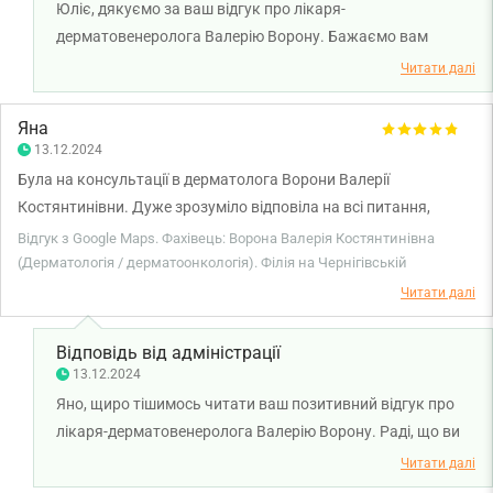
Юліє, дякуємо за ваш відгук про лікаря-
дерматовенеролога Валерію Ворону. Бажаємо вам
міцного здоров'я!
Читати далі
Яна
13.12.2024
Була на консультації в дерматолога Ворони Валерії
Костянтинівни. Дуже зрозуміло відповіла на всі питання,
рекомендую.
Відгук з Google Maps. Фахівець: Ворона Валерія Костянтинівна
(Дерматологія / дерматоонкологія). Філія на Чернігівській
Читати далі
Відповідь від адміністрації
13.12.2024
Яно, щиро тішимось читати ваш позитивний відгук про
лікаря-дерматовенеролога Валерію Ворону. Раді, що ви
залишились задоволені своїм візитом. Бажаємо міцного
Читати далі
здоров'я!