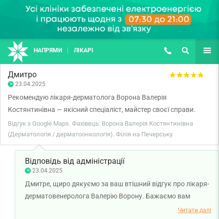
НАПРЯМИ
ЛІКАРІ
(067) 127-03-03
ПОШУК
ЩЕ
Дмитро
23.04.2025
Рекомендую лікаря-дерматолога Ворона Валерія
Костянтинівна — якісний спеціаліст, майстер своєї справи.
Відгук з Google Maps. Фахівець: Ворона Валерія Костянтинівна
(Дерматологія / дерматоонкологія). Філія на Печерську
Відповідь від адміністрації
23.04.2025
Дмитре, щиро дякуємо за ваш втішний відгук про лікаря-
дерматовенеролога Валерію Ворону. Бажаємо вам
міцного здоров'я!
Читати далі