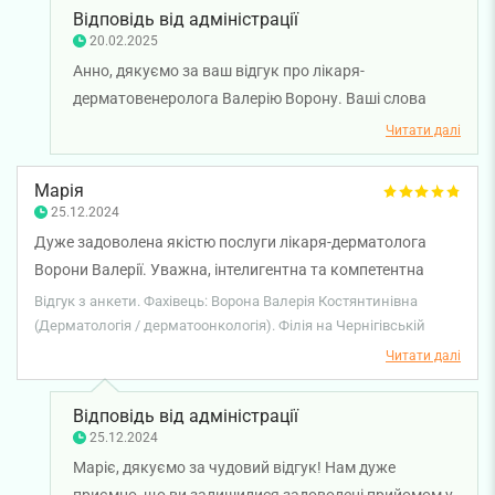
Відповідь від адміністрації
20.02.2025
Анно, дякуємо за ваш відгук про лікаря-
дерматовенеролога Валерію Ворону. Ваші слова
надихають нас і далі працювати на найвищому рівні.
Читати далі
Бажаємо вам міцного здоров'я!
Марія
25.12.2024
Дуже задоволена якістю послуги лікаря-дерматолога
Ворони Валерії. Уважна, інтелигентна та компетентна
лікарка . Була перший раз в клініці та у лікаря на прийомі.
Відгук з анкети. Фахівець: Ворона Валерія Костянтинівна
Все пройшло дуже добре! Дякую!
(Дерматологія / дерматоонкологія). Філія на Чернігівській
Читати далі
Відповідь від адміністрації
25.12.2024
Маріє, дякуємо за чудовий відгук! Нам дуже