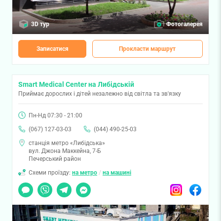
3D тур
Фотогалерея
Записатися
Прокласти маршрут
Smart Medical Center на Либідській
Приймає дорослих і дітей незалежно від світла та зв'язку
Пн-Нд 07:30 - 21:00
(067) 127-03-03
(044) 490-25-03
станція метро «Либідська»
вул. Джона Маккейна, 7-Б
Печерський район
Схеми проїзду:
на метро
/
на машині
Чат
Viber
Telegram
Messenger
Instagram
Facebook