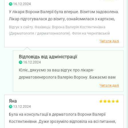
16.12.2024
У лікаря Ворони Валерії була вперше. Візитом задоволена.
Лікар підготувалася до візиту, ознайомилася з карткою,
попередньою схемою лікування і тому візит пройшов дуже
Відгук з сайту. Фахівець: Ворона Валерія Костянтинівна
добре. Тепер будемо лікуватися і чекати на позитивний
(Дерматологія / дерматоонкологія). Філія на Чернігівській
результат. Дякую!
Читати далі
Відповідь від адміністрації
16.12.2024
Юліє, дякуємо за ваш відгук про лікаря-
дерматовенеролога Валерію Ворону. Бажаємо вам
міцного здоров'я!
Читати далі
Яна
13.12.2024
Була на консультації в дерматолога Ворони Валерії
Костянтинівни. Дуже зрозуміло відповіла на всі питання,