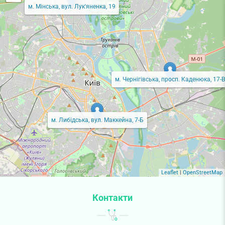
м. Мінська, вул. Лук'яненка, 19
м. Чернігівська, просп. Каденюка, 17-В
м. Либідська, вул. Маккейна, 7-Б
Leaflet
|
OpenStreetMap
Контакти