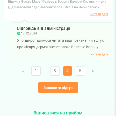
рекомендую.
Відгук з Google Maps. Фахівець: Ворона Валерія Костянтинівна
(Дерматологія / дерматоонкологія). Філія на Чернігівській
Читати далі
Відповідь від адміністрації
13.12.2024
Яно, щиро тішимось читати ваш позитивний відгук
про лікаря-дерматовенеролога Валерію Ворону.
Раді, що ви залишились задоволені своїм візитом.
Читати далі
Бажаємо міцного здоров'я!
1
…
3
4
5
V
V
Залишити відгук
Записатися на прийом