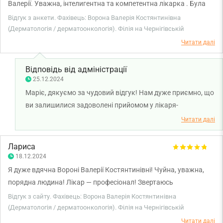
Валерії. Уважна, інтелигентна та компетентна лікарка . Була
перший раз в клініці та у лікаря на прийомі. Все пройшло дуже
Відгук з анкети. Фахівець: Ворона Валерія Костянтинівна
добре! Дякую!
(Дерматологія / дерматоонкологія). Філія на Чернігівській
Читати далі
Відповідь від адміністрації
25.12.2024
Маріє, дякуємо за чудовий відгук! Нам дуже приємно, що
ви залишилися задоволені прийомом у лікаря-
дерматовенеролога Валерії Ворони. Бажаємо вам
Читати далі
міцного здоров'я!
Лариса
18.12.2024
Я дуже вдячна Вороні Валерії Костянтинівні! Чуйна, уважна,
порядна людина! Лікар — професіонал! Звертаюсь
неодноразово і рекомендую всім! Думка про клініку, теж,
Відгук з сайту. Фахівець: Ворона Валерія Костянтинівна
найкраща! 🙏
(Дерматологія / дерматоонкологія). Філія на Чернігівській
Читати далі