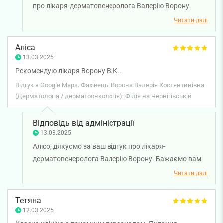
про лікаря-дерматовенеролога Валерію Ворону.
Дуже раді, що ви залишилися задоволені своїм
Читати далі
візитом. Бажаємо вам міцного здоров'я!
Аліса
13.03.2025
Рекомендую лікаря Ворону В.К..
Відгук з Google Maps. Фахівець: Ворона Валерія Костянтинівна
(Дерматологія / дерматоонкологія). Філія на Чернігівській
Відповідь від адміністрації
13.03.2025
Алісо, дякуємо за ваш відгук про лікаря-
дерматовенеролога Валерію Ворону. Бажаємо вам
міцного здоров'я!
Читати далі
Тетяна
12.03.2025