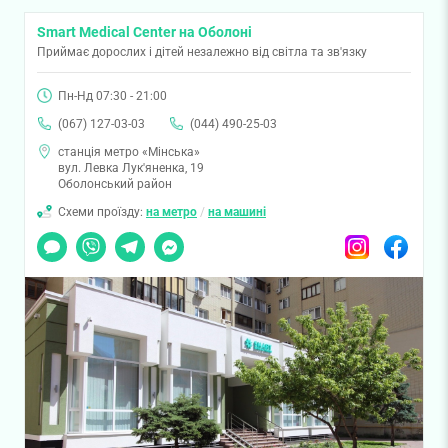
Smart Medical Center на Оболоні
Приймає дорослих і дітей незалежно від світла та зв'язку
Пн-Нд 07:30 - 21:00
(067) 127-03-03
(044) 490-25-03
станція метро «Мінська»
вул. Левка Лук'яненка, 19
Оболонський район
Схеми проїзду:
на метро
/
на машині
Чат
Viber
Telegram
Messenger
Instagram
Facebook