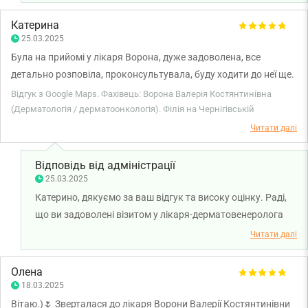
Катерина
25.03.2025
Була на прийомі у лікаря Ворона, дуже задоволена, все
детально розповіла, проконсультувала, буду ходити до неї ще.
Рекомендую однозначно!
Відгук з Google Maps. Фахівець: Ворона Валерія Костянтинівна
(Дерматологія / дерматоонкологія). Філія на Чернігівській
Читати далі
Відповідь від адміністрації
25.03.2025
Катерино, дякуємо за ваш відгук та високу оцінку. Раді,
що ви задоволені візитом у лікаря-дерматовенеролога
Валерію Ворону. Бажаємо вам міцного здоров'я!
Читати далі
Олена
18.03.2025
Вітаю.)🌷 Зверталася до лікаря Ворони Валерії Костянтинівни