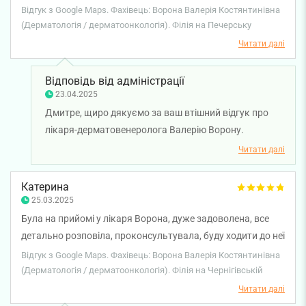
Відгук з Google Maps. Фахівець: Ворона Валерія Костянтинівна
(Дерматологія / дерматоонкологія). Філія на Печерську
Читати далі
Відповідь від адміністрації
23.04.2025
Дмитре, щиро дякуємо за ваш втішний відгук про
лікаря-дерматовенеролога Валерію Ворону.
Бажаємо вам міцного здоров'я!
Читати далі
Катерина
25.03.2025
Була на прийомі у лікаря Ворона, дуже задоволена, все
детально розповіла, проконсультувала, буду ходити до неї
ще. Рекомендую однозначно!
Відгук з Google Maps. Фахівець: Ворона Валерія Костянтинівна
(Дерматологія / дерматоонкологія). Філія на Чернігівській
Читати далі