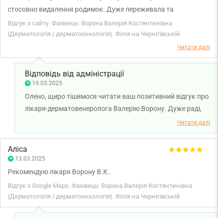
стосовно видалення родимок. Дуже переживала та
хвилювалася, так як робила це вперше. Але лікар настільки
Відгук з сайту. Фахівець: Ворона Валерія Костянтинівна
заспокоювала, викликала довіру до себе, та стільки разів
(Дерматологія / дерматоонкологія). Філія на Чернігівській
уточнювала чи нормально я себе почуваю чи все добре, що я
Читати далі
забула, чому прийшла.) Було відчуття, ніби мене просто
поносили на руках.☺️ Тепер тільки чекаю результати гістології
Відповідь від адміністрації
та дуже сподіваюся, що там все буде добре.🙏 То ж величезне
19.03.2025
дякую.🫶
Олено, щиро тішимося читати ваш позитивний відгук про
лікаря-дерматовенеролога Валерію Ворону. Дуже раді,
що ви залишилися задоволені своїм візитом. Бажаємо
Читати далі
вам міцного здоров'я!
Аліса
13.03.2025
Рекомендую лікаря Ворону В.К..
Відгук з Google Maps. Фахівець: Ворона Валерія Костянтинівна
(Дерматологія / дерматоонкологія). Філія на Чернігівській