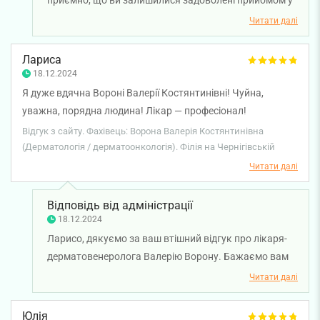
приємно, що ви залишилися задоволені прийомом у
лікаря-дерматовенеролога Валерії Ворони. Бажаємо
Читати далі
вам міцного здоров'я!
Лариса
18.12.2024
Я дуже вдячна Вороні Валерії Костянтинівні! Чуйна,
уважна, порядна людина! Лікар — професіонал!
Звертаюсь неодноразово і рекомендую всім! Думка про
Відгук з сайту. Фахівець: Ворона Валерія Костянтинівна
клініку, теж, найкраща! 🙏
(Дерматологія / дерматоонкологія). Філія на Чернігівській
Читати далі
Відповідь від адміністрації
18.12.2024
Ларисо, дякуємо за ваш втішний відгук про лікаря-
дерматовенеролога Валерію Ворону. Бажаємо вам
міцного здоров'я!
Читати далі
Юлія