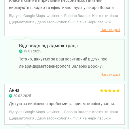
Класна клініка з приємним персоналом. Питання
вирішують швидко та ефективно. Була у лікаря Ворони
В.К. отримала вичерпну, швидку консультацію та
Відгук з Google Maps. Фахівець: Ворона Валерія Костянтинівна
призначення по догляду за шкірою.
(Дерматологія / дерматоонкологія). Філія на Чернігівській
Читати далі
Відповідь від адміністрації
12.03.2025
Тетяно, дякуємо за ваш позитивний відгук про
лікаря-дерматовенеролога Валерію Ворону.
Бажаємо вам міцного здоров'я!
Читати далі
Анна
20.02.2025
Дякую за вирішення проблеми та приємне спілкування.
Відгук з Google Maps. Фахівець: Ворона Валерія Костянтинівна
(Дерматологія / дерматоонкологія). Філія на Чернігівській