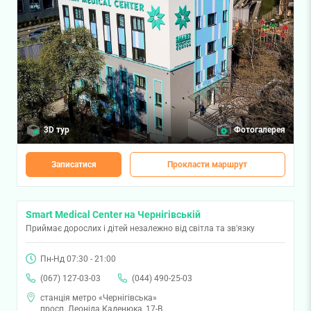
3D тур
Фотогалерея
Записатися
Прокласти маршрут
Smart Medical Center на Чернігівській
Приймає дорослих і дітей незалежно від світла та зв'язку
Пн-Нд 07:30 - 21:00
(067) 127-03-03
(044) 490-25-03
станція метро «Чернігівська»
просп. Леоніда Каденюка, 17-В