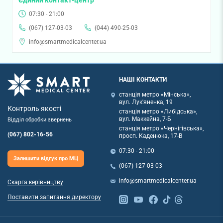
07:30 - 21:00
(067) 127-03-03
(044) 490-25-03
info@smartmedicalcenter.ua
НАШІ КОНТАКТИ
станція метро «Мінська»,
вул. Лук'яненка, 19
Контроль якості
станція метро «Либідська»,
вул. Маккейна, 7-Б
Відділ обробки звернень
станція метро «Чернігівська»,
(067) 802-16-56
просп. Каденюка, 17-В
07:30 - 21:00
Залишити відгук про МЦ
(067) 127-03-03
info@smartmedicalcenter.ua
Скарга керівництву
Поставити запитання директору