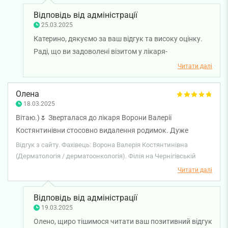
Відповідь від адміністрації
25.03.2025
Катерино, дякуємо за ваш відгук та високу оцінку.
Раді, що ви задоволені візитом у лікаря-
дерматовенеролога Валерію Ворону. Бажаємо вам
Читати далі
міцного здоров'я!
Олена
18.03.2025
Вітаю.)🌷 Зверталася до лікаря Ворони Валерії
Костянтинівни стосовно видалення родимок. Дуже
переживала та хвилювалася, так як робила це вперше.
Відгук з сайту. Фахівець: Ворона Валерія Костянтинівна
Але лікар настільки заспокоювала, викликала довіру до
(Дерматологія / дерматоонкологія). Філія на Чернігівській
себе, та стільки разів уточнювала чи нормально я себе
Читати далі
почуваю чи все добре, що я забула, чому прийшла.) Було
відчуття, ніби мене просто поносили на руках.☺️ Тепер
Відповідь від адміністрації
тільки чекаю результати гістології та дуже сподіваюся, що
19.03.2025
там все буде добре.🙏 То ж величезне дякую.🫶
Олено, щиро тішимося читати ваш позитивний відгук