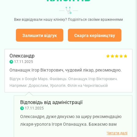
Вже відвідували нашу клініку? Поділіться своїми враженнями
Залишити відгук
Скарга керівництву
Олександр
17.11.2025
Опанащук Ігор Вікторович, чудовий лікар, рекомендую.
Відгук з Google Maps. Фахівець: Опанащук Ігор Вікторович.
Напрями: Дорослим, Урологія. Філія на Чернігівській
Відповідь від адміністрації
17.11.2025
Олександре, дуже дякуємо за щиру рекомендацію
лікаря-уролога Ігоря Опанащука. Бажаємо вам
міцного здоров'я!
Читати далі