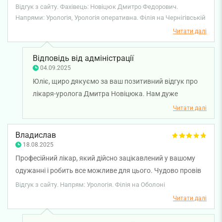
є такий якісний сервіс! Дуже обладнана клініка, гарний
Відгук з сайту. Фахівець: Новіцюк Дмитро Федорович.
персонал, гарний операційний протокол. З повагою, Юлія.
Напрями: Урологія, Урологія оперативна. Філія на Чернігівській
Читати далі
Відповідь від адміністрації
04.09.2025
Юліє, щиро дякуємо за ваш позитивний відгук про
лікаря-уролога Дмитра Новіцюка. Нам дуже
приємно, що ви високо оцінили роботу лікаря,
Читати далі
команди та сервіс клініки. Ми пишаємося
можливістю надавати медичну допомогу на
Владислав
високому рівні та завжди раді бути поруч, коли це
18.08.2025
потрібно. Бажаємо Вам міцного здоров’я!
Професійний лікар, який дійсно зацікавлений у вашому
одужанні і робить все можливе для цього. Чудово провів
складну операцію, за що йому дуже вдячний!
Відгук з сайту. Напрям: Урологія. Філія на Оболоні
Читати далі