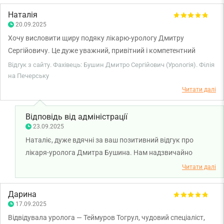
Наталія
20.09.2025
Хочу висловити щиру подяку лікарю-урологу Дмитру
Сергійовичу. Це дуже уважний, привітний і компетентний
спеціаліст. З першої хвилини спілкування відчувається його
Відгук з сайту. Фахівець: Бушин Дмитро Сергійович (Урологія). Філія
щира зацікавленість у проблемі пацієнта, він уважно
на Печерську
вислуховує, пояснює все доступно та зрозуміло. Дуже
Читати далі
приємна людина з гарною енергетикою, яка викликає довіру і
спокій. Приємно бачити молодого лікаря з таким професійним
Відповідь від адміністрації
підходом і щирим ставленням до людей. Рекомендую!
23.09.2025
Наталіє, дуже вдячні за ваш позитивний відгук про
лікаря-уролога Дмитра Бушина. Нам надзвичайно
приємно чути, що ви відчули турботу та професійність
Читати далі
лікаря вже з перших хвилин спілкування. Обов’язково
передамо ваші слова лікарю — для нього це найкраща
Дарина
мотивація. Бажаємо вам міцного здоров'я!
17.09.2025
Відвідувала уролога — Теймуров Тогрул, чудовий спеціаліст,