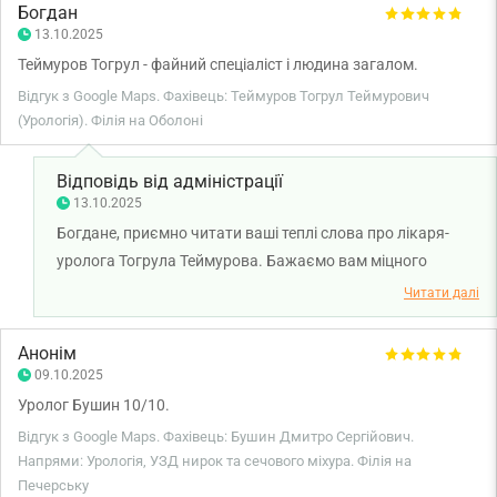
Богдан
13.10.2025
Теймуров Тогрул - файний спеціаліст і людина загалом.
Відгук з Google Maps. Фахівець: Теймуров Тогрул Теймурович
(Урологія). Філія на Оболоні
Відповідь від адміністрації
13.10.2025
Богдане, приємно читати ваші теплі слова про лікаря-
уролога Тогрула Теймурова. Бажаємо вам міцного
здоров'я!
Читати далі
Анонім
09.10.2025
Уролог Бушин 10/10.
Відгук з Google Maps. Фахівець: Бушин Дмитро Сергійович.
Напрями: Урологія, УЗД нирок та сечового міхура. Філія на
Печерську