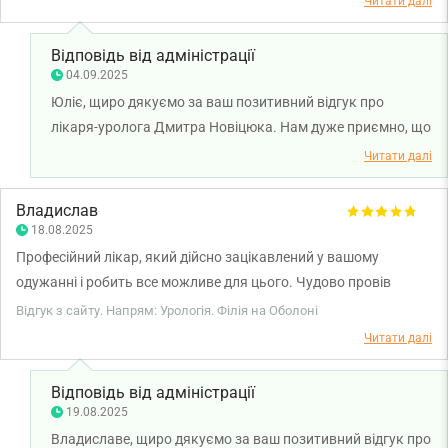
Читати далі
Відповідь від адміністрації
04.09.2025
Юліє, щиро дякуємо за ваш позитивний відгук про
лікаря-уролога Дмитра Новіцюка. Нам дуже приємно, що
ви високо оцінили роботу лікаря, команди та сервіс
Читати далі
клініки. Ми пишаємося можливістю надавати медичну
допомогу на високому рівні та завжди раді бути поруч,
Владислав
коли це потрібно. Бажаємо Вам міцного здоров’я!
18.08.2025
Професійний лікар, який дійсно зацікавлений у вашому
одужанні і робить все можливе для цього. Чудово провів
складну операцію, за що йому дуже вдячний!
Відгук з сайту. Напрям: Урологія. Філія на Оболоні
Читати далі
Відповідь від адміністрації
19.08.2025
Владиславе, щиро дякуємо за ваш позитивний відгук про