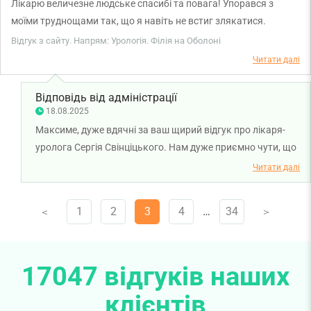
Лікарю величезне людське спасибі та повага! Упорався з
моїми труднощами так, що я навіть не встиг злякатися.
Параноя і страхи перед людьми в білих халатах пішли з перших
Відгук з сайту. Напрям: Урологія. Філія на Оболоні
пару секунд, як увійшов до кабінету. Працює чітко, впевнено і з
Читати далі
легкою усмішкою. Завдяки індивідуальному підходу до роботи
та професіоналізму хочеться повертатися ще й ще, але вже без
Відповідь від адміністрації
хвороб. Рекомендую від щирого серця!
18.08.2025
Максиме, дуже вдячні за ваш щирий відгук про лікаря-
уролога Сергія Свінціцького. Нам дуже приємно чути, що
лікар зміг розвіяти ваші страхи та створити атмосферу
Читати далі
довіри й спокою вже з перших хвилин прийому. Бажаємо
вам міцного здоров'я!
1
2
3
4
…
34
V
V
17047 відгуків наших
клієнтів