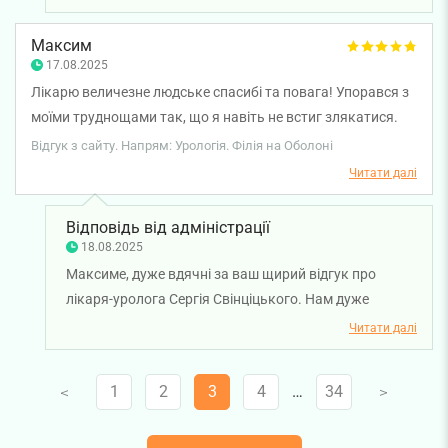
Максим
17.08.2025
Лікарю величезне людське спасибі та повага! Упорався з
моїми труднощами так, що я навіть не встиг злякатися.
Параноя і страхи перед людьми в білих халатах пішли з
Відгук з сайту. Напрям: Урологія. Філія на Оболоні
перших пару секунд, як увійшов до кабінету. Працює
Читати далі
чітко, впевнено і з легкою усмішкою. Завдяки
індивідуальному підходу до роботи та професіоналізму
Відповідь від адміністрації
хочеться повертатися ще й ще, але вже без хвороб.
18.08.2025
Рекомендую від щирого серця!
Максиме, дуже вдячні за ваш щирий відгук про
лікаря-уролога Сергія Свінціцького. Нам дуже
приємно чути, що лікар зміг розвіяти ваші страхи та
Читати далі
створити атмосферу довіри й спокою вже з перших
хвилин прийому. Бажаємо вам міцного здоров'я!
1
2
3
4
…
34
V
V