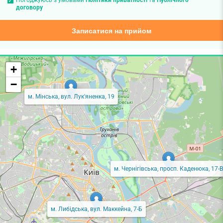
Погоджуюсь з умовами
Політики приватності
та
Публічного
договору
Записатися на прийом
+
−
м. Мінська, вул. Лук'яненка, 19
м. Чернігівська, просп. Каденюка, 17-В
м. Либідська, вул. Маккейна, 7-Б