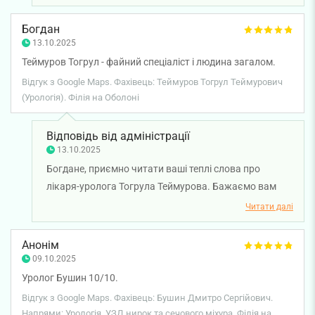
Богдан
13.10.2025
Теймуров Тогрул - файний спеціаліст і людина загалом.
Відгук з Google Maps. Фахівець: Теймуров Тогрул Теймурович
(Урологія). Філія на Оболоні
Відповідь від адміністрації
13.10.2025
Богдане, приємно читати ваші теплі слова про
лікаря-уролога Тогрула Теймурова. Бажаємо вам
міцного здоров'я!
Читати далі
Анонім
09.10.2025
Уролог Бушин 10/10.
Відгук з Google Maps. Фахівець: Бушин Дмитро Сергійович.
Напрями: Урологія, УЗД нирок та сечового міхура. Філія на