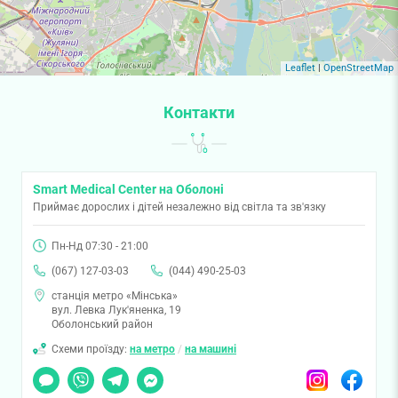
Leaflet
|
OpenStreetMap
Контакти
Smart Medical Center на Оболоні
Приймає дорослих і дітей незалежно від світла та зв'язку
Пн-Нд 07:30 - 21:00
(067) 127-03-03
(044) 490-25-03
станція метро «Мінська»
вул. Левка Лук'яненка, 19
Оболонський район
Схеми проїзду:
на метро
/
на машині
Чат
Viber
Telegram
Messenger
Instagram
Facebook