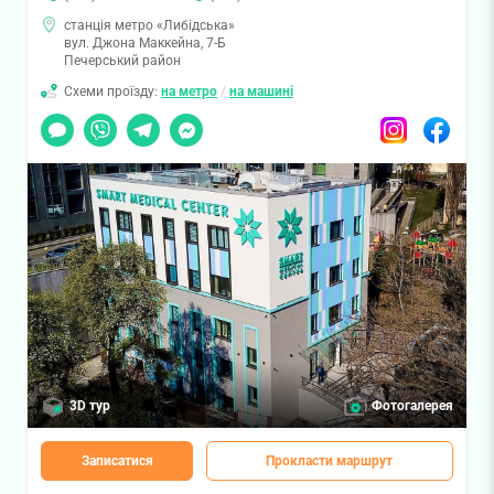
станція метро «Либідська»
вул. Джона Маккейна, 7-Б
Печерський район
Схеми проїзду:
на метро
/
на машині
Чат
Viber
Telegram
Messenger
Instagram
Facebook
3D тур
Фотогалерея
Записатися
Прокласти маршрут