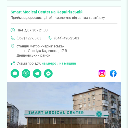
Smart Medical Center на Чернігівській
Приймає дорослих і дітей незалежно від світла та зв'язку
Пн-Нд 07:30 - 21:00
(067) 127-03-03
(044) 490-25-03
станція метро «Чернігівська»
просп. Леоніда Каденюка, 17-В
Дніпровський район
Схеми проїзду:
на метро
/
на машині
Чат
Viber
Telegram
Messenger
Instagram
Facebook