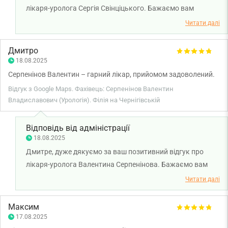
лікаря-уролога Сергія Свінціцького. Бажаємо вам
міцного здоров'я!
Читати далі
Дмитро
18.08.2025
Серпенінов Валентин – гарний лікар, прийомом задоволений.
Відгук з Google Maps. Фахівець: Серпенінов Валентин
Владиславович (Урологія). Філія на Чернігівській
Відповідь від адміністрації
18.08.2025
Дмитре, дуже дякуємо за ваш позитивний відгук про
лікаря-уролога Валентина Серпенінова. Бажаємо вам
міцного здоров'я!
Читати далі
Максим
17.08.2025