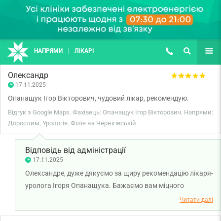
НАПРЯМИ
ЛІКАРІ
(067) 127-03-03
ПОШУК
ЩЕ
Олександр
17.11.2025
Опанащук Ігор Вікторович, чудовий лікар, рекомендую.
Відгук з Google Maps. Фахівець: Опанащук Ігор Вікторович. Напрями:
Дорослим, Урологія. Філія на Чернігівській
Відповідь від адміністрації
17.11.2025
Олександре, дуже дякуємо за щиру рекомендацію лікаря-
уролога Ігоря Опанащука. Бажаємо вам міцного
здоров'я!
Читати далі