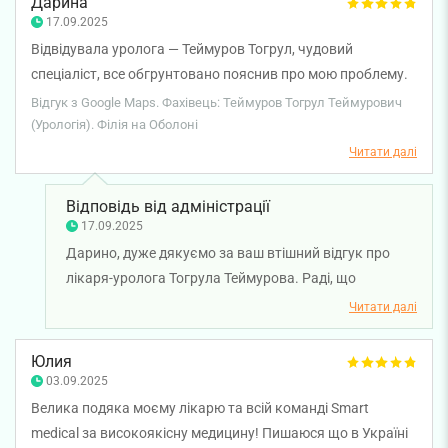
Дарина
лікарю — для нього це найкраща мотивація.
17.09.2025
Бажаємо вам міцного здоров'я!
Відвідувала уролога — Теймуров Тогрул, чудовий
спеціаліст, все обгрунтовано пояснив про мою проблему.
Дякую, буду звертатись ще👌🏻
Відгук з Google Maps. Фахівець: Теймуров Тогрул Теймурович
(Урологія). Філія на Оболоні
Читати далі
Відповідь від адміністрації
17.09.2025
Дарино, дуже дякуємо за ваш втішний відгук про
лікаря-уролога Тогрула Теймурова. Раді, що
консультація у лікаря була для вас зрозумілою та
Читати далі
корисною. Бажаємо вам міцного здоров'я!
Юлия
03.09.2025
Велика подяка моєму лікарю та всій команді Smart
medical за високоякісну медицину! Пишаюся що в Україні