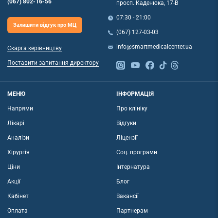
(067) 802-16-56
просп. Каденюка, 17-В
07:30 - 21:00
Залишити відгук про МЦ
(067) 127-03-03
info@smartmedicalcenter.ua
Скарга керівництву
Поставити запитання директору
МЕНЮ
ІНФОРМАЦІЯ
Напрями
Про клініку
Лікарі
Відгуки
Аналізи
Ліцензії
Хірургія
Соц. програми
Ціни
Інтернатура
Акції
Блог
Кабінет
Вакансії
Оплата
Партнерам