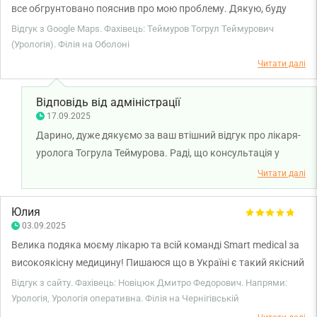
все обгрунтовано пояснив про мою проблему. Дякую, буду
звертатись ще👌🏻
Відгук з Google Maps. Фахівець: Теймуров Тогрул Теймурович
(Урологія). Філія на Оболоні
Читати далі
Відповідь від адміністрації
17.09.2025
Дарино, дуже дякуємо за ваш втішний відгук про лікаря-
уролога Тогрула Теймурова. Раді, що консультація у
лікаря була для вас зрозумілою та корисною. Бажаємо
Читати далі
вам міцного здоров'я!
Юлия
03.09.2025
Велика подяка моєму лікарю та всій команді Smart medical за
високоякісну медицину! Пишаюся що в Україні є такий якісний
сервіс! Дуже обладнана клініка, гарний персонал, гарний
Відгук з сайту. Фахівець: Новіцюк Дмитро Федорович. Напрями:
операційний протокол. З повагою, Юлія.
Урологія, Урологія оперативна. Філія на Чернігівській