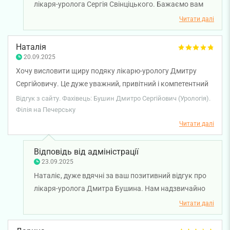
лікаря-уролога Сергія Свінціцького. Бажаємо вам
міцного здоров'я!
Читати далі
Наталія
20.09.2025
Хочу висловити щиру подяку лікарю-урологу Дмитру
Сергійовичу. Це дуже уважний, привітний і компетентний
спеціаліст. З першої хвилини спілкування відчувається
Відгук з сайту. Фахівець: Бушин Дмитро Сергійович (Урологія).
його щира зацікавленість у проблемі пацієнта, він уважно
Філія на Печерську
вислуховує, пояснює все доступно та зрозуміло. Дуже
Читати далі
приємна людина з гарною енергетикою, яка викликає
довіру і спокій. Приємно бачити молодого лікаря з таким
Відповідь від адміністрації
професійним підходом і щирим ставленням до людей.
23.09.2025
Рекомендую!
Наталіє, дуже вдячні за ваш позитивний відгук про
лікаря-уролога Дмитра Бушина. Нам надзвичайно
приємно чути, що ви відчули турботу та
Читати далі
професійність лікаря вже з перших хвилин
спілкування. Обов’язково передамо ваші слова