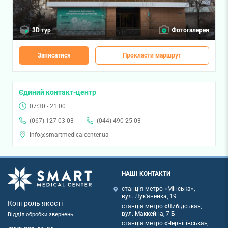
3D тур
Фотогалерея
Записатися
Прокласти маршрут
Єдиний контакт-центр
07:30 - 21:00
(067) 127-03-03
(044) 490-25-03
info@smartmedicalcenter.ua
НАШІ КОНТАКТИ
станція метро «Мінська»,
вул. Лук'яненка, 19
Контроль якості
станція метро «Либідська»,
вул. Маккейна, 7-Б
Відділ обробки звернень
станція метро «Чернігівська»,