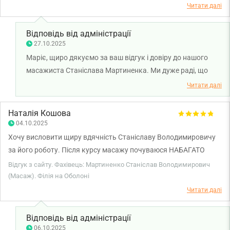
Після масажу завжди відчувається ефект. Тому дуже
Читати далі
рекомендую, якщо вам дійсно треба відчувати результат, а не
просто, щоб вас погладили.
Відповідь від адміністрації
27.10.2025
Маріє, щиро дякуємо за ваш відгук і довіру до нашого
масажиста Станіслава Мартиненка. Ми дуже раді, що
курс лікувальних масажів приніс помітний результат і
Читати далі
допоміг вам відчути реальне покращення. Професійний
підхід, уважність до кожного пацієнта та ефективна
Наталія Кошова
робота — це саме те, чим ми пишаємося. Бажаємо вам
04.10.2025
міцного здоров'я!
Хочу висловити щиру вдячність Станіславу Володимировичу
за його роботу. Після курсу масажу почуваюся НАБАГАТО
краще і плюс маю від пана Станіслава рекомендації щодо
Відгук з сайту. Фахівець: Мартиненко Станіслав Володимирович
підтримання мого покращеного стану. Високий
(Масаж). Філія на Оболоні
професіоналізм поряд з просто людським ставленням, увагою
Читати далі
до індивідуальних потреб клієнта — це про спеціаліста
Мартиненка. Дякую, пане Станіславе!
Відповідь від адміністрації
06.10.2025