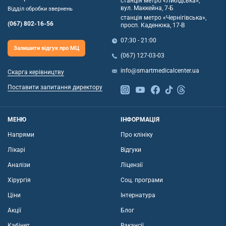
станція метро «Либідська»,
вул. Маккейна, 7-Б
Відділ обробки звернень
станція метро «Чернігівська»,
(067) 802-16-56
просп. Каденюка, 17-В
07:30 - 21:00
Залишити відгук про МЦ
(067) 127-03-03
info@smartmedicalcenter.ua
Скарга керівництву
Поставити запитання директору
МЕНЮ
ІНФОРМАЦІЯ
Напрями
Про клініку
Лікарі
Відгуки
Аналізи
Ліцензії
Хірургія
Соц. програми
Ціни
Інтернатура
Акції
Блог
Кабінет
Вакансії