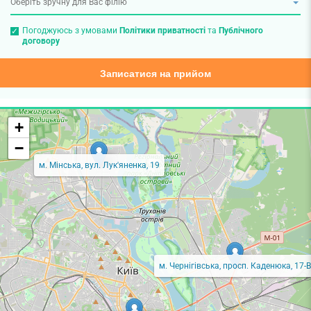
Погоджуюсь з умовами
Політики приватності
та
Публічного
договору
Записатися на прийом
+
−
м. Мінська, вул. Лук'яненка, 19
м. Чернігівська, просп. Каденюка, 17-В