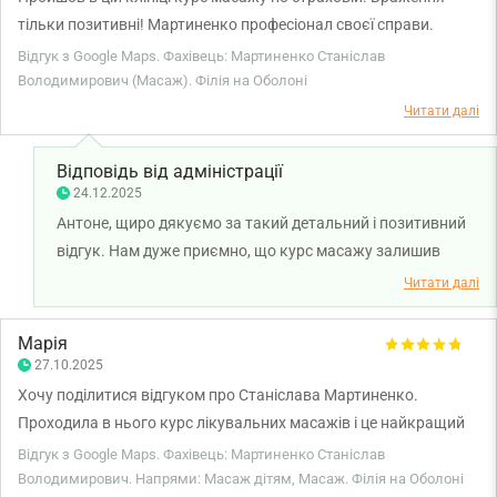
тільки позитивні! Мартиненко професіонал своєї справи.
Враховує побажання пацієнта, реально робить масаж, а не
Відгук з Google Maps. Фахівець: Мартиненко Станіслав
гладе по спинці. Рекомендую! Чудова клініка, чудовий
Володимирович (Масаж). Філія на Оболоні
персонал!
Читати далі
Відповідь від адміністрації
24.12.2025
Антоне, щиро дякуємо за такий детальний і позитивний
відгук. Нам дуже приємно, що курс масажу залишив
лише хороші враження, а робота масажиста Станіслава
Читати далі
Мартиненка виправдала ваші очікування. Бажаємо вам
міцного здоров'я!
Марія
27.10.2025
Хочу поділитися відгуком про Станіслава Мартиненко.
Проходила в нього курс лікувальних масажів і це найкращий
масажист в моєму досвіді. Під час масажу відчувається, що
Відгук з Google Maps. Фахівець: Мартиненко Станіслав
він пропрацьовує всі необхідні місця, але без надмірного болю.
Володимирович. Напрями: Масаж дітям, Масаж. Філія на Оболоні