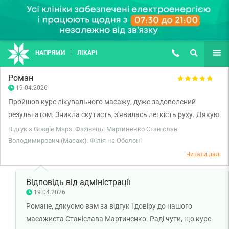
НАПРЯМИ
ЛІКАРІ
(067) 127-03-03
ПОШУК
ЩЕ
Роман
19.04.2026
Пройшов курс лікувального масажу, дуже задоволений
результатом. Зникла скутисть, з'явилась легкість руху. Дякую
Станіславу Володимировичу за лікувальний масаж.
Відгук з Google Maps. Фахівець: Мартиненко Станіслав
Володимирович (Масаж). Філія на Оболоні
Читати далі
Відповідь від адміністрації
19.04.2026
Романе, дякуємо вам за відгук і довіру до нашого
масажиста Станіслава Мартиненко. Раді чути, що курс