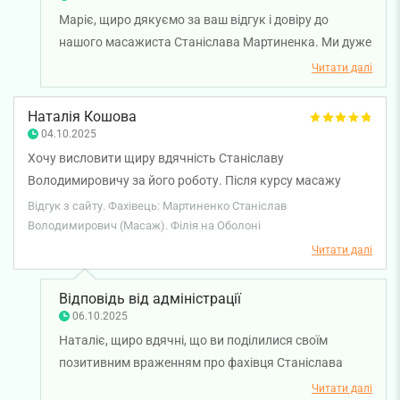
Маріє, щиро дякуємо за ваш відгук і довіру до
нашого масажиста Станіслава Мартиненка. Ми дуже
раді, що курс лікувальних масажів приніс помітний
Читати далі
результат і допоміг вам відчути реальне
покращення. Професійний підхід, уважність до
Наталія Кошова
кожного пацієнта та ефективна робота — це саме те,
04.10.2025
чим ми пишаємося. Бажаємо вам міцного здоров'я!
Хочу висловити щиру вдячність Станіславу
Володимировичу за його роботу. Після курсу масажу
почуваюся НАБАГАТО краще і плюс маю від пана
Відгук з сайту. Фахівець: Мартиненко Станіслав
Станіслава рекомендації щодо підтримання мого
Володимирович (Масаж). Філія на Оболоні
покращеного стану. Високий професіоналізм поряд з
Читати далі
просто людським ставленням, увагою до індивідуальних
потреб клієнта — це про спеціаліста Мартиненка. Дякую,
Відповідь від адміністрації
пане Станіславе!
06.10.2025
Наталіє, щиро вдячні, що ви поділилися своїм
позитивним враженням про фахівця Станіслава
Мартиненка. Нам дуже приємно, що курс масажу
Читати далі