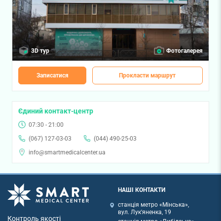
3D тур
Фотогалерея
Записатися
Прокласти маршрут
Єдиний контакт-центр
07:30 - 21:00
(067) 127-03-03
(044) 490-25-03
info@smartmedicalcenter.ua
НАШІ КОНТАКТИ
станція метро «Мінська»,
вул. Лук'яненка, 19
Контроль якості