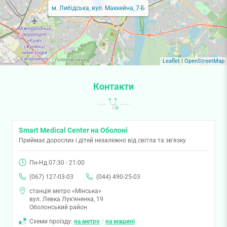
м. Либідська, вул. Маккейна, 7-Б
Leaflet
|
OpenStreetMap
Контакти
Smart Medical Center на Оболоні
Приймає дорослих і дітей незалежно від світла та зв'язку
Пн-Нд 07:30 - 21:00
(067) 127-03-03
(044) 490-25-03
станція метро «Мінська»
вул. Левка Лук'яненка, 19
Оболонський район
Схеми проїзду:
на метро
/
на машині