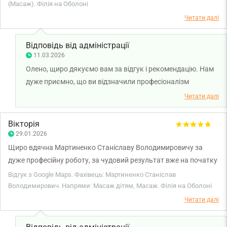
вдячна і обов’язково буду звертатись.
(Масаж). Філія на Оболоні
Читати далі
Відповідь від адміністрації
11.03.2026
Олено, щиро дякуємо вам за відгук і рекомендацію. Нам
дуже приємно, що ви відзначили професіоналізм
масажиста Станіслава Мартиненко та відчули
Читати далі
позитивний результат від процедур. Бажаємо вам
міцного здоров'я!
Вікторія
29.01.2026
Щиро вдячна Мартиненко Станіславу Володимировичу за
дуже професійну роботу, за чудовий результат вже на початку
лікування, за класну атмосферу і корисні рекомендації. Дуже,
Відгук з Google Maps. Фахівець: Мартиненко Станіслав
дуже сильно вдячна!
Володимирович. Напрями: Масаж дітям, Масаж. Філія на Оболоні
Читати далі