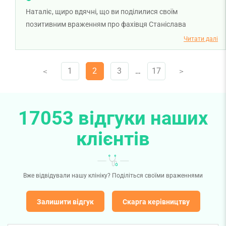
Наталіє, щиро вдячні, що ви поділилися своїм
позитивним враженням про фахівця Станіслава
Мартиненка. Нам дуже приємно, що курс масажу приніс
Читати далі
вам відчутне полегшення, а робота спеціаліста залишила
настільки позитивні враження. Бажаємо вам міцного
1
2
3
…
17
V
V
здоров'я!
17053 відгуки наших
клієнтів
Вже відвідували нашу клініку? Поділіться своїми враженнями
Залишити відгук
Скарга керівництву