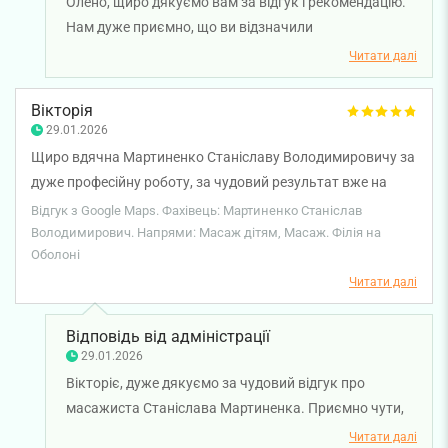
Олено, щиро дякуємо вам за відгук і рекомендацію.
Нам дуже приємно, що ви відзначили
професіоналізм масажиста Станіслава Мартиненко
Читати далі
та відчули позитивний результат від процедур.
Бажаємо вам міцного здоров'я!
Вікторія
29.01.2026
Щиро вдячна Мартиненко Станіславу Володимировичу за
дуже професійну роботу, за чудовий результат вже на
початку лікування, за класну атмосферу і корисні
Відгук з Google Maps. Фахівець: Мартиненко Станіслав
рекомендації. Дуже, дуже сильно вдячна!
Володимирович. Напрями: Масаж дітям, Масаж. Філія на
Оболоні
Читати далі
Відповідь від адміністрації
29.01.2026
Вікторіє, дуже дякуємо за чудовий відгук про
масажиста Станіслава Мартиненка. Приємно чути,
що ви залишились задоволені візитом та
Читати далі