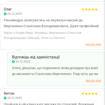
міцного здоров'я!
Олег
24.12.2025
Рекомендую записуватись на лікувальні масажі до
Мартиненка Станіслава Володимировича. Дуже професійний
підхід до справи.
Відгук з Google Maps. Фахівець: Мартиненко Станіслав
Володимирович (Масаж). Філія на Оболоні
Читати далі
Відповідь від адміністрації
24.12.2025
Олегу, дякуємо, що поділилися своїм досвідом про візит
до масажиста Станіслава Мартиненко. Раді чути, що ви
залишилися задоволені якістю масажу та рівнем
Читати далі
обслуговування нашої клініки. Бажаємо вам міцного
здоров'я!
Антон
24.12.2025
Пройшов в цій клініці курс масажу по страховій. Враження