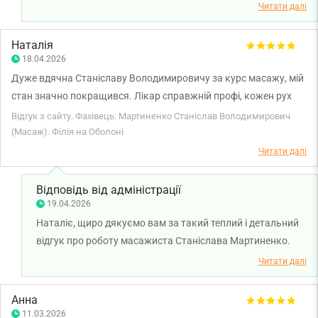
лікувального масажу дав відчутний результат і ви
Читати далі
відчули полегшення, зникнення скутості та легкість у
рухах. Бажаємо вам міцного здоров'я!
Наталія
18.04.2026
Дуже вдячна Станіславу Володимировичу за курс масажу, мій
стан значно покращився. Лікар справжній профі, кожен рух
вивірений, впевнений. Ліккар дуже уважний. Мала досвід
Відгук з сайту. Фахівець: Мартиненко Станіслав Володимирович
масажів з іншими лікарями, за якістю – масаж у Станіслава
(Масаж). Філія на Оболоні
Володимировича виявився найбільш дієвий. Щиро
Читати далі
рекомендую!
Відповідь від адміністрації
19.04.2026
Наталіє, щиро дякуємо вам за такий теплий і детальний
відгук про роботу масажиста Станіслава Мартиненко.
Нам надзвичайно приємно, що курс масажу дав
Читати далі
відчутний результат і допоміг покращити ваш стан. Ми
прагнемо, щоб кожен пацієнт отримував не лише якісне
Анна
лікування, а й відчував турботу та увагу під час процедур.
11.03.2026