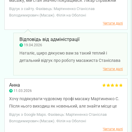
масажу, мій стан значно покращився. Лікар справжній
профі, кожен рух вивірений, впевнений. Ліккар дуже
Відгук з сайту. Фахівець: Мартиненко Станіслав
уважний. Мала досвід масажів з іншими лікарями, за
Володимирович (Масаж). Філія на Оболоні
якістю – масаж у Станіслава Володимировича виявився
Читати далі
найбільш дієвий. Щиро рекомендую!
Відповідь від адміністрації
19.04.2026
Наталіє, щиро дякуємо вам за такий теплий і
детальний відгук про роботу масажиста Станіслава
Мартиненко. Нам надзвичайно приємно, що курс
Читати далі
масажу дав відчутний результат і допоміг
покращити ваш стан. Ми прагнемо, щоб кожен
Анна
пацієнт отримував не лише якісне лікування, а й
11.03.2026
відчував турботу та увагу під час процедур.
Хочу подякувати чудовому профі масажу Мартиненко С.
Бажаємо вам міцного здоров'я!
Після нього виходиш як новенький, але знайти місце це
ще той квест. Особлива подяка привітним дівчатам на
Відгук з Google Maps. Фахівець: Мартиненко Станіслав
рецепції Аліна, Юля, Вероніка завжди допоможуть,
Володимирович (Масаж). Філія на Оболоні
посміхнуться і покращать і так чудові враження.
Читати далі