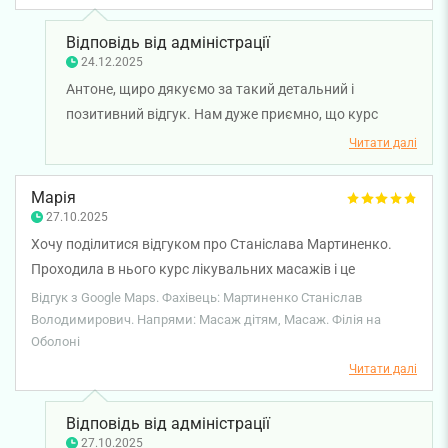
Відповідь від адміністрації
24.12.2025
Антоне, щиро дякуємо за такий детальний і
позитивний відгук. Нам дуже приємно, що курс
масажу залишив лише хороші враження, а робота
Читати далі
масажиста Станіслава Мартиненка виправдала ваші
очікування. Бажаємо вам міцного здоров'я!
Марія
27.10.2025
Хочу поділитися відгуком про Станіслава Мартиненко.
Проходила в нього курс лікувальних масажів і це
найкращий масажист в моєму досвіді. Під час масажу
Відгук з Google Maps. Фахівець: Мартиненко Станіслав
відчувається, що він пропрацьовує всі необхідні місця, але
Володимирович. Напрями: Масаж дітям, Масаж. Філія на
Оболоні
без надмірного болю. Після масажу завжди відчувається
ефект. Тому дуже рекомендую, якщо вам дійсно треба
Читати далі
відчувати результат, а не просто, щоб вас погладили.
Відповідь від адміністрації
27.10.2025