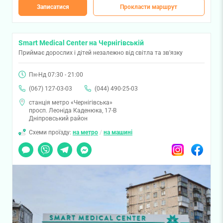
Записатися
Прокласти маршрут
Smart Medical Center на Чернігівській
Приймає дорослих і дітей незалежно від світла та зв'язку
Пн-Нд 07:30 - 21:00
(067) 127-03-03
(044) 490-25-03
станція метро «Чернігівська»
просп. Леоніда Каденюка, 17-В
Дніпровський район
Схеми проїзду:
на метро
/
на машині
Чат
Viber
Telegram
Messenger
Instagram
Facebook