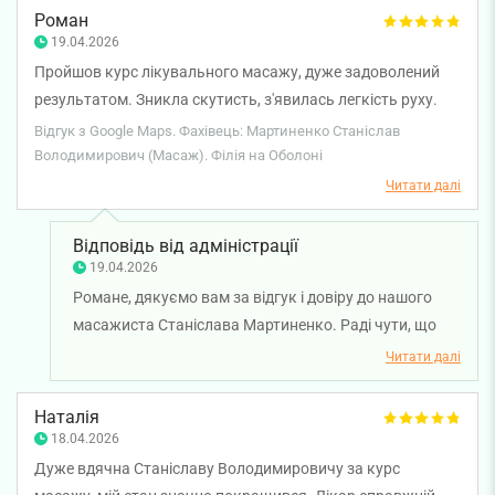
Роман
19.04.2026
Пройшов курс лікувального масажу, дуже задоволений
результатом. Зникла скутисть, з'явилась легкість руху.
Дякую Станіславу Володимировичу за лікувальний
Відгук з Google Maps. Фахівець: Мартиненко Станіслав
масаж.
Володимирович (Масаж). Філія на Оболоні
Читати далі
Відповідь від адміністрації
19.04.2026
Романе, дякуємо вам за відгук і довіру до нашого
масажиста Станіслава Мартиненко. Раді чути, що
курс лікувального масажу дав відчутний результат і
Читати далі
ви відчули полегшення, зникнення скутості та
легкість у рухах. Бажаємо вам міцного здоров'я!
Наталія
18.04.2026
Дуже вдячна Станіславу Володимировичу за курс