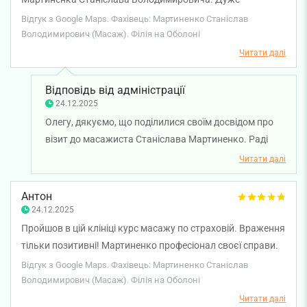
професійний підхід до справи.
Відгук з Google Maps. Фахівець: Мартиненко Станіслав
Володимирович (Масаж). Філія на Оболоні
Читати далі
Відповідь від адміністрації
24.12.2025
Олегу, дякуємо, що поділилися своїм досвідом про
візит до масажиста Станіслава Мартиненко. Раді
чути, що ви залишилися задоволені якістю масажу
Читати далі
та рівнем обслуговування нашої клініки. Бажаємо
вам міцного здоров'я!
Антон
24.12.2025
Пройшов в цій клініці курс масажу по страховій. Враження
тільки позитивні! Мартиненко професіонал своєї справи.
Враховує побажання пацієнта, реально робить масаж, а
Відгук з Google Maps. Фахівець: Мартиненко Станіслав
не гладе по спинці. Рекомендую! Чудова клініка, чудовий
Володимирович (Масаж). Філія на Оболоні
персонал!
Читати далі