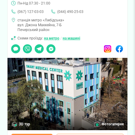
Пн-Нд 07:30 - 21:00
(067) 127-03-03
(044) 490-25-03
станція метро «Либідська»
вул. Джона Маккейна, 7-Б
Печерський район
Схеми проїзду:
на метро
/
на машині
Чат
Viber
Telegram
Messenger
Instagram
Facebook
3D тур
Фотогалерея