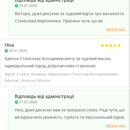
Відповідь від адміністрації
29.01.2026
Вікторіє, дуже дякуємо за чудовий відгук про масажиста
Станіслава Мартиненка. Приємно чути, що ви
залишились задоволені візитом та процедурою.
Читати далі
Бажаємо вам міцного здоров'я!
Ніна
20.01.2026
Вдячна Станіславу Володимировичу за чудовий масаж,
індивідуальний підхід, доброзичливе ставлення.
Відгук з сайту. Фахівець: Мартиненко Станіслав Володимирович
(Масаж). Філія на Оболоні
Відповідь від адміністрації
21.01.2026
Ніно, дуже дякуємо вам за прекрасні слова. Раді чути, що
ви відзначили уважність, турботу та персональний підхід
масажиста Станіслава Мартиненко. Бажаємо вам
Читати далі