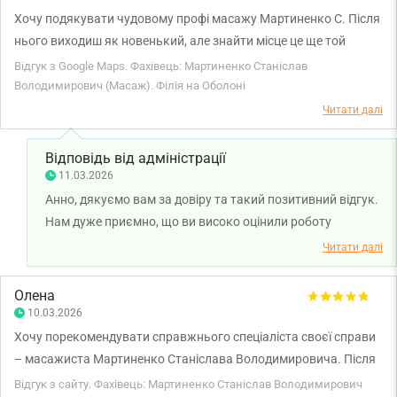
Бажаємо вам міцного здоров'я!
Хочу подякувати чудовому профі масажу Мартиненко С. Після
нього виходиш як новенький, але знайти місце це ще той
квест. Особлива подяка привітним дівчатам на рецепції Аліна,
Відгук з Google Maps. Фахівець: Мартиненко Станіслав
Юля, Вероніка завжди допоможуть, посміхнуться і покращать
Володимирович (Масаж). Філія на Оболоні
і так чудові враження.
Читати далі
Відповідь від адміністрації
11.03.2026
Анно, дякуємо вам за довіру та такий позитивний відгук.
Нам дуже приємно, що ви високо оцінили роботу
масажиста Станіслава Мартиненка, а також уважність і
Читати далі
привітність наших адміністраторів. Для нас важливо,
щоб кожен візит до клініки залишав лише приємні
Олена
враження. Бажаємо вам міцного здоров'я!
10.03.2026
Хочу порекомендувати справжнього спеціаліста своєї справи
– масажиста Мартиненко Станіслава Володимировича. Після
декількох процедур масажу відчувається результат. Щиро
Відгук з сайту. Фахівець: Мартиненко Станіслав Володимирович