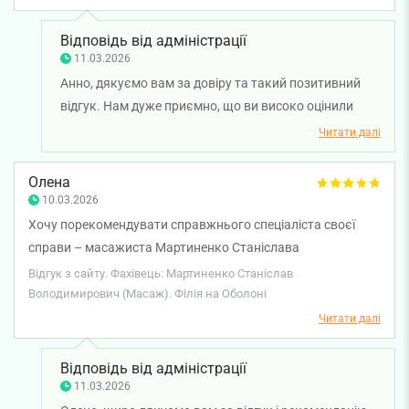
Відповідь від адміністрації
11.03.2026
Анно, дякуємо вам за довіру та такий позитивний
відгук. Нам дуже приємно, що ви високо оцінили
роботу масажиста Станіслава Мартиненка, а також
Читати далі
уважність і привітність наших адміністраторів. Для
нас важливо, щоб кожен візит до клініки залишав
Олена
лише приємні враження. Бажаємо вам міцного
10.03.2026
здоров'я!
Хочу порекомендувати справжнього спеціаліста своєї
справи – масажиста Мартиненко Станіслава
Володимировича. Після декількох процедур масажу
Відгук з сайту. Фахівець: Мартиненко Станіслав
відчувається результат. Щиро вдячна і обов’язково буду
Володимирович (Масаж). Філія на Оболоні
звертатись.
Читати далі
Відповідь від адміністрації
11.03.2026