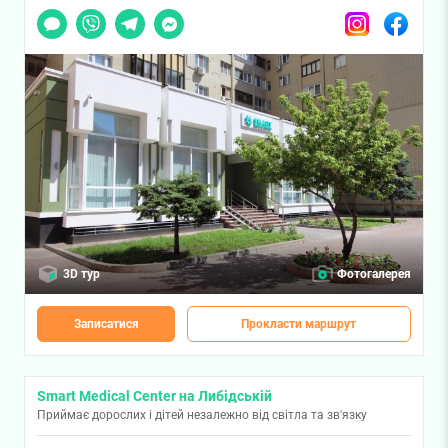
Чат
Viber
Telegram
Messenger
Instagram
Facebook
3D тур
Фотогалерея
Записатися
Прокласти маршрут
Smart Medical Center на Либідській
Приймає дорослих і дітей незалежно від світла та зв'язку