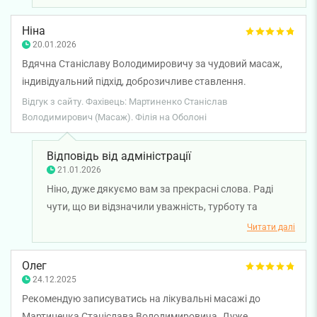
процедурою. Бажаємо вам міцного здоров'я!
Ніна
20.01.2026
Вдячна Станіславу Володимировичу за чудовий масаж,
індивідуальний підхід, доброзичливе ставлення.
Відгук з сайту. Фахівець: Мартиненко Станіслав
Володимирович (Масаж). Філія на Оболоні
Відповідь від адміністрації
21.01.2026
Ніно, дуже дякуємо вам за прекрасні слова. Раді
чути, що ви відзначили уважність, турботу та
персональний підхід масажиста Станіслава
Читати далі
Мартиненко. Бажаємо вам міцного здоров'я!
Олег
24.12.2025
Рекомендую записуватись на лікувальні масажі до
Мартиненка Станіслава Володимировича. Дуже