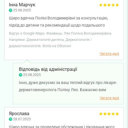
Інна Марчук
25.08.2025
Щиро вдячна Поліні Володимирівні за консультацію,
підхід до дитини та рекомендації щодо подальшого
лікування.💐
Відгук з Google Maps. Фахівець: Лях Поліна Володимирівна.
Напрями: Дерматологія дитяча, Дерматологія /
дерматоонкологія. Філія на Оболоні
Читати далі
Відповідь від адміністрації
25.08.2025
Інно, дуже дякуємо за ваш теплий відгук про лікаря-
дерматовенеролога Поліну Лях. Бажаємо вам
міцного здоров'я!
Читати далі
Ярослава
28.07.2025
Щиро вдячна за проведене обстеження і лікування мого