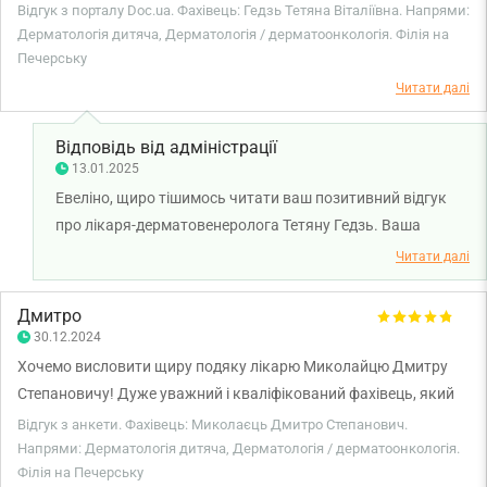
ми давно до неї звертаємось по допомогу.
Відгук з порталу Doc.ua. Фахівець: Гедзь Тетяна Віталіївна. Напрями:
Дерматологія дитяча, Дерматологія / дерматоонкологія. Філія на
Печерську
Читати далі
Відповідь від адміністрації
13.01.2025
Евеліно, щиро тішимось читати ваш позитивний відгук
про лікаря-дерматовенеролога Тетяну Гедзь. Ваша
вдячність та позитивна оцінка — це найкраща нагорода
Читати далі
для нашої команди! Бажаємо вам міцного здоров'я!
Дмитро
30.12.2024
Хочемо висловити щиру подяку лікарю Миколайцю Дмитру
Степановичу! Дуже уважний і кваліфікований фахівець, який
завжди з відповідальністю підходить до кожного питання.
Відгук з анкети. Фахівець: Миколаєць Дмитро Степанович.
Його професіоналізм і щире бажання допомогти відчуваються
Напрями: Дерматологія дитяча, Дерматологія / дерматоонкологія.
Філія на Печерську
з першого звернення. Дякуємо за турботу та підтримку!