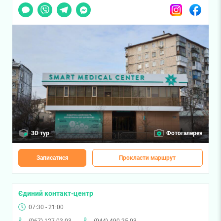
Чат
Viber
Telegram
Messenger
Instagram
Facebook
3D тур
Фотогалерея
Записатися
Прокласти маршрут
Єдиний контакт-центр
07:30 - 21:00