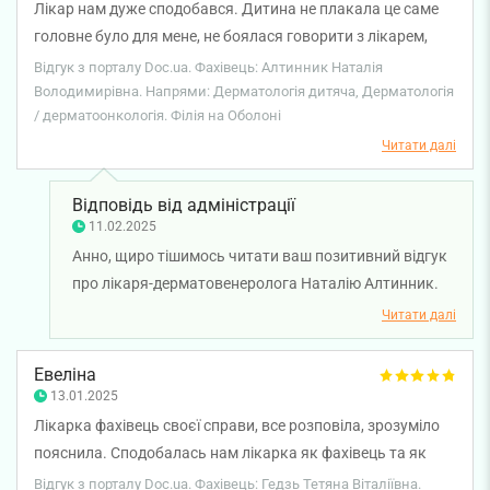
Лікар нам дуже сподобався. Дитина не плакала це саме
головне було для мене, не боялася говорити з лікарем,
лікар гарно провела візит.
Відгук з порталу Doc.ua. Фахівець: Алтинник Наталія
Володимирівна. Напрями: Дерматологія дитяча, Дерматологія
/ дерматоонкологія. Філія на Оболоні
Читати далі
Відповідь від адміністрації
11.02.2025
Анно, щиро тішимось читати ваш позитивний відгук
про лікаря-дерматовенеролога Наталію Алтинник.
Раді, що ви залишились задоволені візитом до
Читати далі
лікаря. Бажаємо вам міцного здоров'я!
Евеліна
13.01.2025
Лікарка фахівець своєї справи, все розповіла, зрозуміло
пояснила. Сподобалась нам лікарка як фахівець та як
людина, ми давно до неї звертаємось по допомогу.
Відгук з порталу Doc.ua. Фахівець: Гедзь Тетяна Віталіївна.