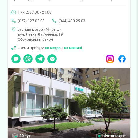
Пн-Нд 07:30 - 21:00
(067) 127-03-03
(044) 490-25-03
станція метро «Мінська»
вул. Левка Лук'яненка, 19
Оболонський район
Схеми проїзду:
на метро
/
на машині
Чат
Viber
Telegram
Messenger
Instagram
Facebook
3D тур
Фотогалерея