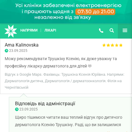
НАПРЯМИ
ЛІКАРІ
(067) 127-03-03
ПОШУК
ЩЕ
Ama Kalinovska
23.09.2025
Можу рекомендувати Трушкіну Ксенію, як дуже уважну та
професійну лікарку-дерматолога для дітей 🫶
Відгук з Google Maps. Фахівець: Трушкіна Ксенія Юріївна. Напрями:
Дерматологія дитяча, Дерматологія / дерматоонкологія. Філія на
Чернігівській
Відповідь від адміністрації
23.09.2025
Щиро тішимося читати ваш теплий відгук про дитячого
дерматолога Ксенію Трушкіну. Раді, що ви залишилися