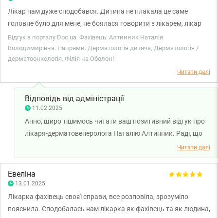
Лікар нам дуже сподобався. Дитина не плакала це саме
головне було для мене, не боялася говорити з лікарем, лікар
гарно провела візит.
Відгук з порталу Doc.ua. Фахівець: Алтинник Наталія
Володимирівна. Напрями: Дерматологія дитяча, Дерматологія /
дерматоонкологія. Філія на Оболоні
Читати далі
Відповідь від адміністрації
11.02.2025
Анно, щиро тішимось читати ваш позитивний відгук про
лікаря-дерматовенеролога Наталію Алтинник. Раді, що
ви залишились задоволені візитом до лікаря. Бажаємо
Читати далі
вам міцного здоров'я!
Евеліна
13.01.2025
Лікарка фахівець своєї справи, все розповіла, зрозуміло
пояснила. Сподобалась нам лікарка як фахівець та як людина,