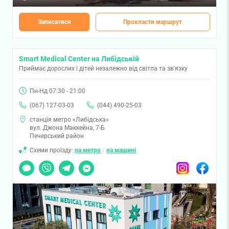
Записатися
Прокласти маршрут
Smart Medical Center на Либідській
Приймає дорослих і дітей незалежно від світла та зв'язку
Пн-Нд 07:30 - 21:00
(067) 127-03-03
(044) 490-25-03
станція метро «Либідська»
вул. Джона Маккейна, 7-Б
Печерський район
Схеми проїзду:
на метро
/
на машині
Чат
Viber
Telegram
Messenger
Instagram
Facebook