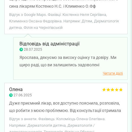
сина лікарям Костенко Н.С. і Клименко О.Фф
Відгук з Google Maps. Фахівці: Костенко Неля Сергіївна,
Клименко Оксана Федорівна. Напрями: Дітям, Дерматологія
дитяча. Філія на Чернігівській
Відповідь від адміністрації
28.07.2025
Ярослава, дякуємо за високу оцінку та довіру. Ми
щиро раді, що ви залишились задоволені
обстеженнями та лікуванням вашого сина у лікаря-
Читати далі
дитячого дерматолога Костенко Нелі Сергіївни та
лікаря дермато-онколога Клименко Оксани
Олена
Федорівна. Бажаємо вам та вашій родині міцного
27.06.2025
здоров'я!
Дуже приємний лікар, все доступно пояснила, розповіла,
що робити з моєю проблемою. Від консультації отримала
величезне задоволення.
Відгук з анкети. Фахівець: Коломієць Олена Олегівна.
Напрями: Дерматологія дитяча, Дерматологія /
дерматоонкологія, Трихологія. Філія на Оболоні