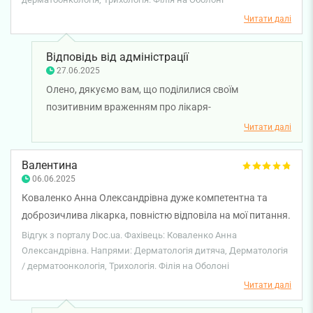
Читати далі
Відповідь від адміністрації
27.06.2025
Олено, дякуємо вам, що поділилися своїм
позитивним враженням про лікаря-
дерматовенеролога Олену КОломієць. Бажаємо вам
Читати далі
міцного здоров'я!
Валентина
06.06.2025
Коваленко Анна Олександрівна дуже компетентна та
доброзичлива лікарка, повністю відповіла на мої питання.
Все сподобалось.
Відгук з порталу Doc.ua. Фахівець: Коваленко Анна
Олександрівна. Напрями: Дерматологія дитяча, Дерматологія
/ дерматоонкологія, Трихологія. Філія на Оболоні
Читати далі