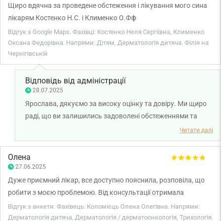
Щиро вдячна за проведене обстеження і лікування мого сина
лікарям Костенко Н.С. і Клименко О.Фф
Відгук з Google Maps. Фахівці: Костенко Неля Сергіївна, Клименко
Оксана Федорівна. Напрями: Дітям, Дерматологія дитяча. Філія на
Чернігівській
Відповідь від адміністрації
28.07.2025
Ярослава, дякуємо за високу оцінку та довіру. Ми щиро
раді, що ви залишились задоволені обстеженнями та
лікуванням вашого сина у лікаря-дитячого дерматолога
Читати далі
Костенко Нелі Сергіївни та лікаря дермато-онколога
Клименко Оксани Федорівна. Бажаємо вам та вашій
Олена
родині міцного здоров'я!
27.06.2025
Дуже приємний лікар, все доступно пояснила, розповіла, що
робити з моєю проблемою. Від консультації отримала
величезне задоволення.
Відгук з анкети. Фахівець: Коломієць Олена Олегівна. Напрями:
Дерматологія дитяча, Дерматологія / дерматоонкологія, Трихологія.