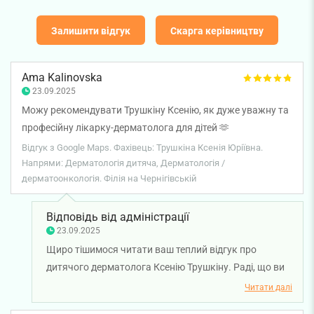
Залишити відгук
Скарга керівництву
Ama Kalinovska
23.09.2025
Можу рекомендувати Трушкіну Ксенію, як дуже уважну та
професійну лікарку-дерматолога для дітей 🫶
Відгук з Google Maps. Фахівець: Трушкіна Ксенія Юріївна.
Напрями: Дерматологія дитяча, Дерматологія /
дерматоонкологія. Філія на Чернігівській
Відповідь від адміністрації
23.09.2025
Щиро тішимося читати ваш теплий відгук про
дитячого дерматолога Ксенію Трушкіну. Раді, що ви
залишилися задоволені консультацією у лікаря.
Читати далі
Бажаємо вам міцного здоров'я!