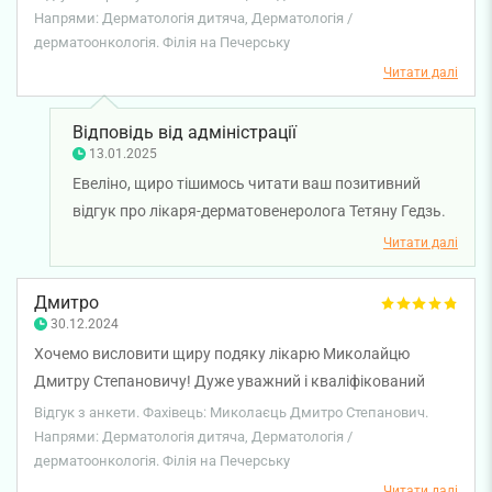
Напрями: Дерматологія дитяча, Дерматологія /
дерматоонкологія. Філія на Печерську
Читати далі
Відповідь від адміністрації
13.01.2025
Евеліно, щиро тішимось читати ваш позитивний
відгук про лікаря-дерматовенеролога Тетяну Гедзь.
Ваша вдячність та позитивна оцінка — це найкраща
Читати далі
нагорода для нашої команди! Бажаємо вам міцного
здоров'я!
Дмитро
30.12.2024
Хочемо висловити щиру подяку лікарю Миколайцю
Дмитру Степановичу! Дуже уважний і кваліфікований
фахівець, який завжди з відповідальністю підходить до
Відгук з анкети. Фахівець: Миколаєць Дмитро Степанович.
кожного питання. Його професіоналізм і щире бажання
Напрями: Дерматологія дитяча, Дерматологія /
дерматоонкологія. Філія на Печерську
допомогти відчуваються з першого звернення. Дякуємо
за турботу та підтримку!
Читати далі