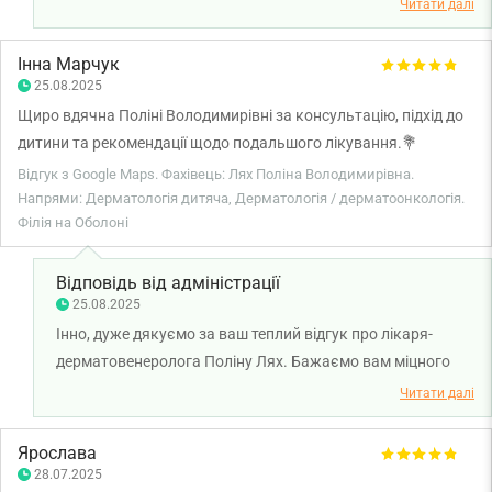
задоволені консультацією у лікаря. Бажаємо вам
Читати далі
міцного здоров'я!
Інна Марчук
25.08.2025
Щиро вдячна Поліні Володимирівні за консультацію, підхід до
дитини та рекомендації щодо подальшого лікування.💐
Відгук з Google Maps. Фахівець: Лях Поліна Володимирівна.
Напрями: Дерматологія дитяча, Дерматологія / дерматоонкологія.
Філія на Оболоні
Відповідь від адміністрації
25.08.2025
Інно, дуже дякуємо за ваш теплий відгук про лікаря-
дерматовенеролога Поліну Лях. Бажаємо вам міцного
здоров'я!
Читати далі
Ярослава
28.07.2025