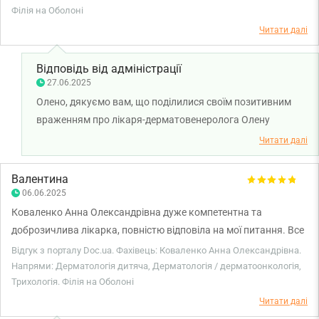
Філія на Оболоні
Читати далі
Відповідь від адміністрації
27.06.2025
Олено, дякуємо вам, що поділилися своїм позитивним
враженням про лікаря-дерматовенеролога Олену
КОломієць. Бажаємо вам міцного здоров'я!
Читати далі
Валентина
06.06.2025
Коваленко Анна Олександрівна дуже компетентна та
доброзичлива лікарка, повністю відповіла на мої питання. Все
сподобалось.
Відгук з порталу Doc.ua. Фахівець: Коваленко Анна Олександрівна.
Напрями: Дерматологія дитяча, Дерматологія / дерматоонкологія,
Трихологія. Філія на Оболоні
Читати далі