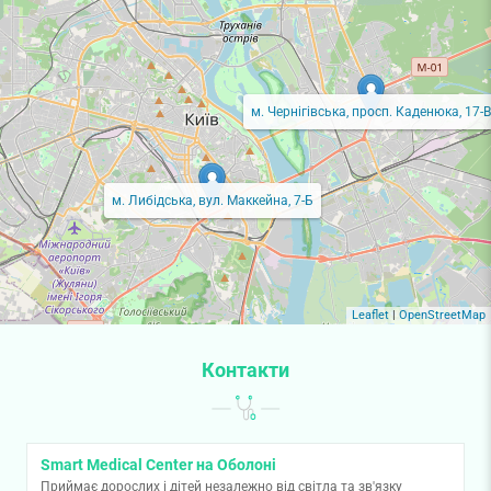
м. Чернігівська, просп. Каденюка, 17-В
м. Либідська, вул. Маккейна, 7-Б
Leaflet
|
OpenStreetMap
Контакти
Smart Medical Center на Оболоні
Приймає дорослих і дітей незалежно від світла та зв'язку