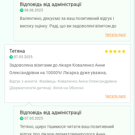
Відповідь від адміністрації
06.06.2025
Валентино, дякуємо за ваш позитивний відгук і
високу оцінку. Раді, що ви задоволені візитом до
лікаря-дерматовенеролога Анни Коваленко.
Читати далі
Бажаємо вам міцного здоров'я!
Тетяна
07.05.2025
Задоволена візитами до лікаря Коваленко Анни
Олександрівни на 10000%! Лікарка дуже уважна,
професіонал своєї справи, відповіла на всі запитання,
Відгук з анкети. Фахівець: Коваленко Анна Олександрівна
призначила дієве лікування, дала важливі і корисні
(Дерматологія дитяча). Філія на Оболоні
рекомендації. Також акуратно, безболісно і майже
Читати далі
миттєво видалила папіломи, які не один рік псували
настрій. Жалкую, що не звернулась раніше. Окремо хочу
Відповідь від адміністрації
висловити подяку за привітність, уважність й
07.05.2025
компетентність працівникам рецепції! До вас завжди
Тетяно, щиро тішимося читати ваш позитивний
приємно приходити.) Дякую!
відгук про лікаря-дерматовенеролога Анну