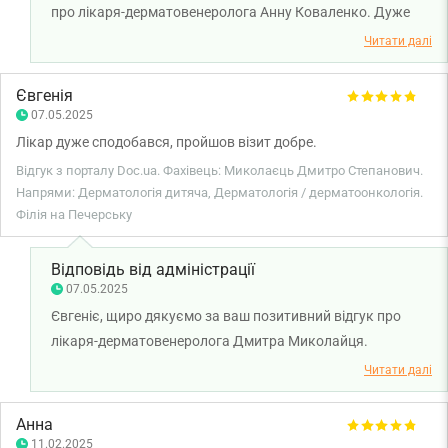
про лікаря-дерматовенеролога Анну Коваленко. Дуже
раді, що ви залишилися задоволені візитом, якістю
Читати далі
лікування та ставленням нашої команди. Бажаємо вам
міцного здоров'я!
Євгенія
07.05.2025
Лікар дуже сподобався, пройшов візит добре.
Відгук з порталу Doc.ua. Фахівець: Миколаєць Дмитро Степанович.
Напрями: Дерматологія дитяча, Дерматологія / дерматоонкологія.
Філія на Печерську
Відповідь від адміністрації
07.05.2025
Євгеніє, щиро дякуємо за ваш позитивний відгук про
лікаря-дерматовенеролога Дмитра Миколайця.
Бажаємо вам міцного здоров'я!
Читати далі
Анна
11.02.2025