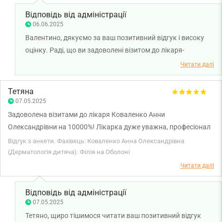
Відповідь від адміністрації
06.06.2025
Валентино, дякуємо за ваш позитивний відгук і високу
оцінку. Раді, що ви задоволені візитом до лікаря-
дерматовенеролога Анни Коваленко. Бажаємо вам
Читати далі
міцного здоров'я!
Тетяна
07.05.2025
Задоволена візитами до лікаря Коваленко Анни
Олександрівни на 10000%! Лікарка дуже уважна, професіонал
своєї справи, відповіла на всі запитання, призначила дієве
Відгук з анкети. Фахівець: Коваленко Анна Олександрівна
лікування, дала важливі і корисні рекомендації. Також
(Дерматологія дитяча). Філія на Оболоні
акуратно, безболісно і майже миттєво видалила папіломи, які
Читати далі
не один рік псували настрій. Жалкую, що не звернулась
раніше. Окремо хочу висловити подяку за привітність,
Відповідь від адміністрації
уважність й компетентність працівникам рецепції! До вас
07.05.2025
завжди приємно приходити.) Дякую!
Тетяно, щиро тішимося читати ваш позитивний відгук