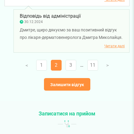
Відповідь від адміністрації
30.12.2024
Дмитре, щиро дякуємо за ваш позитивний відгук
про лікаря-дерматовенеролога Дмитра Миколайця.
Бажаємо вам міцного здоров'я!
Читати далі
1
2
3
…
11
V
V
Залишити відгук
Записатися на прийом