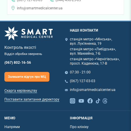
(067) 127-03-03
(044) 490-25-03
info@smartmedicalcenter.ua
НАШІ КОНТАКТИ
станція метро «Мінська»,
вул. Лук'яненка, 19
Контроль якості
станція метро «Либідська»,
вул. Маккейна, 7-Б
Відділ обробки звернень
станція метро «Чернігівська»,
(067) 802-16-56
просп. Каденюка, 17-В
07:30 - 21:00
Залишити відгук про МЦ
(067) 127-03-03
info@smartmedicalcenter.ua
Скарга керівництву
Поставити запитання директору
МЕНЮ
ІНФОРМАЦІЯ
Напрями
Про клініку