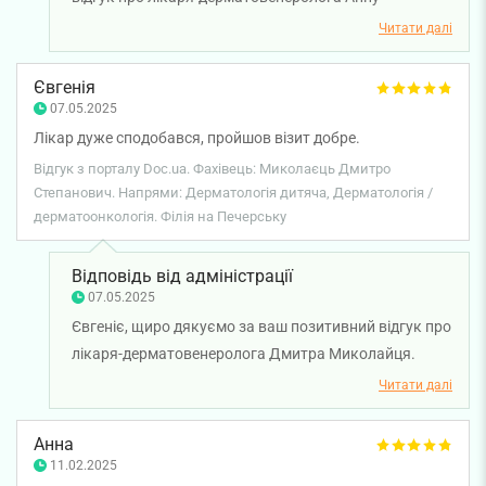
Коваленко. Дуже раді, що ви залишилися задоволені
Читати далі
візитом, якістю лікування та ставленням нашої
команди. Бажаємо вам міцного здоров'я!
Євгенія
07.05.2025
Лікар дуже сподобався, пройшов візит добре.
Відгук з порталу Doc.ua. Фахівець: Миколаєць Дмитро
Степанович. Напрями: Дерматологія дитяча, Дерматологія /
дерматоонкологія. Філія на Печерську
Відповідь від адміністрації
07.05.2025
Євгеніє, щиро дякуємо за ваш позитивний відгук про
лікаря-дерматовенеролога Дмитра Миколайця.
Бажаємо вам міцного здоров'я!
Читати далі
Анна
11.02.2025