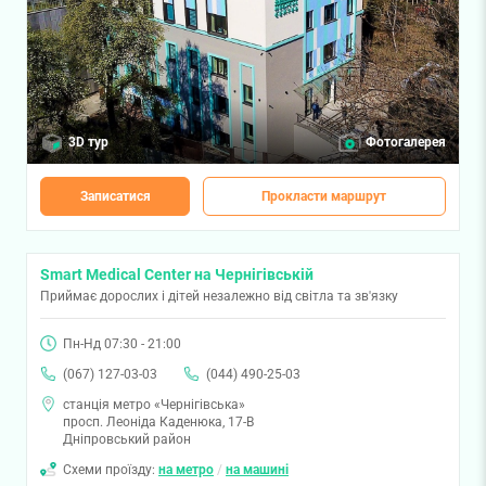
3D тур
Фотогалерея
Записатися
Прокласти маршрут
Smart Medical Center на Чернігівській
Приймає дорослих і дітей незалежно від світла та зв'язку
Пн-Нд 07:30 - 21:00
(067) 127-03-03
(044) 490-25-03
станція метро «Чернігівська»
просп. Леоніда Каденюка, 17-В
Дніпровський район
Схеми проїзду:
на метро
/
на машині