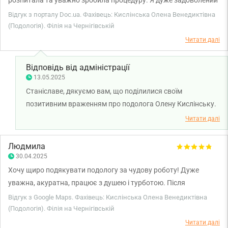
розпитала та уважно зробила процедуру. Я дуже задоволений
візитом.
Відгук з порталу Doc.ua. Фахівець: Кислінська Олена Венедиктівна
(Подологія). Філія на Чернігівській
Читати далі
Відповідь від адміністрації
13.05.2025
Станіславе, дякуємо вам, що поділилися своїм
позитивним враженням про подолога Олену Кислінську.
Бажаємо вам міцного здоров'я!
Читати далі
Людмила
30.04.2025
Хочу щиро подякувати подологу за чудову роботу! Дуже
уважна, акуратна, працює з душею і турботою. Після
процедури ноги виглядають доглянуто, шкіра м’яка, як у
Відгук з Google Maps. Фахівець: Кислінська Олена Венедиктівна
немовляти. Атмосфера під час сеансу спокійна та приємна —
(Подологія). Філія на Чернігівській
повне розслаблення. Я дуже задоволена і точно повернуся ще
Читати далі