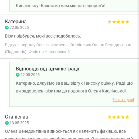
Кислінську. Бажаємо вам міцного здоров'я!
Катерина
22.05.2025
Візит відбувся, мені все сподобалось.
Відгук з порталу Doc.ua. Фахівець: Кислінська Олена Венедиктівна
(Подологія). Філія на Чернігівській
Відповідь від адміністрації
22.05.2025
Катерино, дякуємо за ваш відгук і високу оцінку. Раді, що
ви задоволені візитом до подолога Олени Кислінської.
Бажаємо вам міцного здоров'я!
Читати далі
Станіслав
13.05.2025
Олена Венедиктівна відноситься як належить фахівцю, все