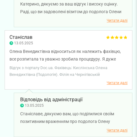
Катерино, дякуємо за ваш відгук і високу оцінку.
Раді, що ви задоволені візитом до подолога Олени
Кислінської. Бажаємо вам міцного здоров'я!
Читати далі
Станіслав
13.05.2025
Олена Венедиктівна відноситься як належить фахівцю,
все розпитала та уважно зробила процедуру. Я дуже
задоволений візитом.
Відгук з порталу Doc.ua. Фахівець: Кислінська Олена
Венедиктівна (Подологія). Філія на Чернігівській
Читати далі
Відповідь від адміністрації
13.05.2025
Станіславе, дякуємо вам, що поділилися своїм
позитивним враженням про подолога Олену
Кислінську. Бажаємо вам міцного здоров'я!
Читати далі