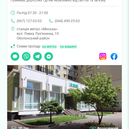
Приймає дорослих і дітей незалежно від світла та зв'язку
Пн-Нд 07:30 - 21:00
(067) 127-03-03
(044) 490-25-03
станція метро «Мінська»
вул. Левка Лук'яненка, 19
Оболонський район
Схеми проїзду:
на метро
/
на машині
Чат
Viber
Telegram
Messenger
Instagram
Facebook
3D тур
Фотогалерея