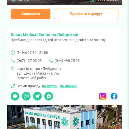
Записатися
Прокласти маршрут
Smart Medical Center на Либідській
Приймає дорослих і дітей незалежно від світла та зв'язку
Пн-Нд 07:30 - 21:00
(067) 127-03-03
(044) 490-25-03
станція метро «Либідська»
вул. Джона Маккейна, 7-Б
Печерський район
Схеми проїзду:
на метро
/
на машині
Чат
Viber
Telegram
Messenger
Instagram
Facebook