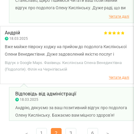
Станіславо, щиро тішимося читати ваш позитивний
відгук про подолога Олену Кислінську. Дуже раді, що ви
залишились задоволені своїм візитом. Бажаємо вам
Читати далі
міцного здоров'я!
Андрій
18.03.2025
Вже майже півроку ходжу на прийом до подолога Кислінської
Олени Венедиктівни. Дуже задоволений якістю послуг і
результатом. Вона дуже уважний та чуйний спеціаліст.
Відгук з Google Maps. Фахівець: Кислінська Олена Венедиктівна
Категорично рекомендую!
(Подологія). Філія на Чернігівській
Читати далі
Відповідь від адміністрації
18.03.2025
Андрію, дякуємо за ваш позитивний відгук про подолога
Олену Кислінську. Бажаємо вам міцного здоров'я!
1
2
3
…
6
V
V