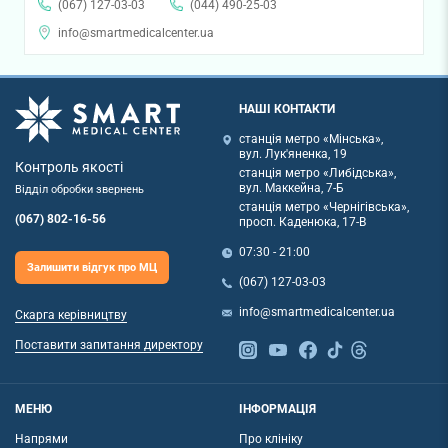
(067) 127-03-03
(044) 490-25-03
info@smartmedicalcenter.ua
НАШІ КОНТАКТИ
станція метро «Мінська»,
вул. Лук'яненка, 19
Контроль якості
станція метро «Либідська»,
вул. Маккейна, 7-Б
Відділ обробки звернень
станція метро «Чернігівська»,
(067) 802-16-56
просп. Каденюка, 17-В
07:30 - 21:00
Залишити відгук про МЦ
(067) 127-03-03
info@smartmedicalcenter.ua
Скарга керівництву
Поставити запитання директору
МЕНЮ
ІНФОРМАЦІЯ
Напрями
Про клініку