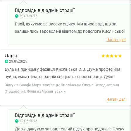
навчитися хоча б трошки поважати людей. Клініку оцінюю
Відповідь від адміністрації
найвищим балом, увагу і кваліфікацію Кислінської -
30.07.2025
мінімальним, бо емпатія для медика - це базова опція.
Danil, дякуємо за високу оцінку. Ми щиро раді, що ви
КАТЕГОРИЧНО НЕ РАДЖУ пані Кислінську жодному пацієнту.
залишились задоволені візитом до подолога Кислінської
Олени. Бажаємо вам міцного здоров'я!
Читати далі
Дар'я
29.05.2025
Була на прийомі у фахівця Кислінська О.В. Дуже професійна,
чуйна, емпатійна, справній спеціаліст своєї справи. Дуже
рекомендую.
Відгук з Google Maps. Фахівець: Кислінська Олена Венедиктівна
(Подологія). Філія на Чернігівській
Читати далі
Відповідь від адміністрації
29.05.2025
Дар'є, дякуємо за ваш теплий відгук про подолога Олену