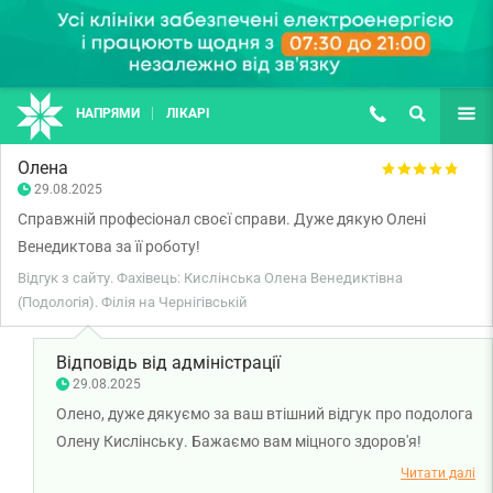
НАПРЯМИ
ЛІКАРІ
(067) 127-03-03
ПОШУК
ЩЕ
Олена
29.08.2025
Справжній професіонал своєї справи. Дуже дякую Олені
Венедиктова за її роботу!
Відгук з сайту. Фахівець: Кислінська Олена Венедиктівна
(Подологія). Філія на Чернігівській
Відповідь від адміністрації
29.08.2025
Олено, дуже дякуємо за ваш втішний відгук про подолога
Олену Кислінську. Бажаємо вам міцного здоров'я!
Читати далі