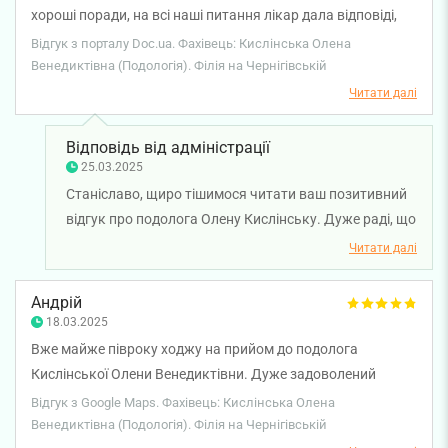
хороші поради, на всі наші питання лікар дала відповіді,
все було доступно і зрозуміло. Фахівець дуже хороша,
Відгук з порталу Doc.ua. Фахівець: Кислінська Олена
приємна, людяна, дуже добре до нас поставилася.
Венедиктівна (Подологія). Філія на Чернігівській
Читати далі
Відповідь від адміністрації
25.03.2025
Станіславо, щиро тішимося читати ваш позитивний
відгук про подолога Олену Кислінську. Дуже раді, що
ви залишились задоволені своїм візитом. Бажаємо
Читати далі
вам міцного здоров'я!
Андрій
18.03.2025
Вже майже півроку ходжу на прийом до подолога
Кислінської Олени Венедиктівни. Дуже задоволений
якістю послуг і результатом. Вона дуже уважний та
Відгук з Google Maps. Фахівець: Кислінська Олена
чуйний спеціаліст. Категорично рекомендую!
Венедиктівна (Подологія). Філія на Чернігівській