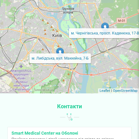
м. Чернігівська, просп. Каденюка, 17-В
м. Либідська, вул. Маккейна, 7-Б
Leaflet
|
OpenStreetMap
Контакти
Smart Medical Center на Оболоні