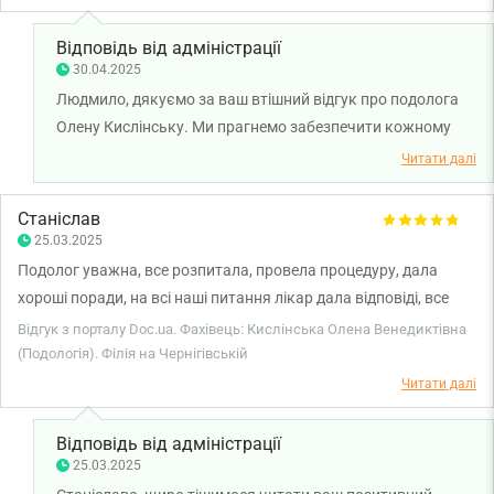
не раз. Рекомендую від щирого серця!
Відповідь від адміністрації
30.04.2025
Людмило, дякуємо за ваш втішний відгук про подолога
Олену Кислінську. Ми прагнемо забезпечити кожному
пацієнту найкращий догляд, і так приємно чути, що вам
Читати далі
вдалося відчути турботу та професіоналізм. Бажаємо
вам міцного здоров'я!
Станіслав
25.03.2025
Подолог уважна, все розпитала, провела процедуру, дала
хороші поради, на всі наші питання лікар дала відповіді, все
було доступно і зрозуміло. Фахівець дуже хороша, приємна,
Відгук з порталу Doc.ua. Фахівець: Кислінська Олена Венедиктівна
людяна, дуже добре до нас поставилася.
(Подологія). Філія на Чернігівській
Читати далі
Відповідь від адміністрації
25.03.2025