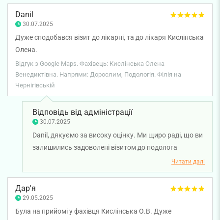
вона приймає кілька днів поспіль - була змушена
Danil
перенести мамину процедуру з понеділка аж на п"ятницю,
30.07.2025
коли прийматиме інший фахівець. Принагідно хочу
Дуже сподобався візит до лікарні, та до лікаря Кислінська
зауважити, що у філії на Каденюка ми не перший рік, сюди
Олена.
з різних причин і до різних спеціалістів неодноразово
Відгук з Google Maps. Фахівець: Кислінська Олена
зверталася і я сама , і моя донька. І завжди усі медики, і
Венедиктівна. Напрями: Дорослим, Подологія. Філія на
рецепція працювали на високому професійному рівні-
Чернігівській
швидко, чітко і якісно. Уважно і фахово. Можемо тільки
подякувати усьому колективу і за увагу, і за роботу. А пані
Відповідь від адміністрації
Кислінській треба навчитися хоча б трошки поважати
30.07.2025
людей. Клініку оцінюю найвищим балом, увагу і
Danil, дякуємо за високу оцінку. Ми щиро раді, що ви
кваліфікацію Кислінської - мінімальним, бо емпатія для
залишились задоволені візитом до подолога
медика - це базова опція. КАТЕГОРИЧНО НЕ РАДЖУ пані
Кислінської Олени. Бажаємо вам міцного здоров'я!
Читати далі
Кислінську жодному пацієнту.
Дар'я
29.05.2025
Була на прийомі у фахівця Кислінська О.В. Дуже