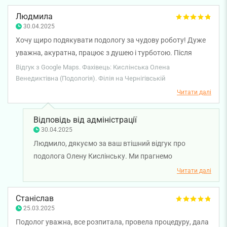
Людмила
30.04.2025
Хочу щиро подякувати подологу за чудову роботу! Дуже
уважна, акуратна, працює з душею і турботою. Після
процедури ноги виглядають доглянуто, шкіра м’яка, як у
Відгук з Google Maps. Фахівець: Кислінська Олена
немовляти. Атмосфера під час сеансу спокійна та
Венедиктівна (Подологія). Філія на Чернігівській
приємна — повне розслаблення. Я дуже задоволена і
Читати далі
точно повернуся ще не раз. Рекомендую від щирого
серця!
Відповідь від адміністрації
30.04.2025
Людмило, дякуємо за ваш втішний відгук про
подолога Олену Кислінську. Ми прагнемо
забезпечити кожному пацієнту найкращий догляд, і
Читати далі
так приємно чути, що вам вдалося відчути турботу
та професіоналізм. Бажаємо вам міцного здоров'я!
Станіслав
25.03.2025
Подолог уважна, все розпитала, провела процедуру, дала