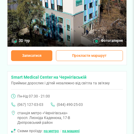
3D тур
Фотогалерея
Записатися
Прокласти маршрут
Smart Medical Center на Чернігівській
Приймає дорослих і дітей незалежно від світла та зв'язку
Пн-Нд 07:30 - 21:00
(067) 127-03-03
(044) 490-25-03
станція метро «Чернігівська»
просп. Леоніда Каденюка, 17-В
Дніпровський район
Схеми проїзду:
на метро
/
на машині