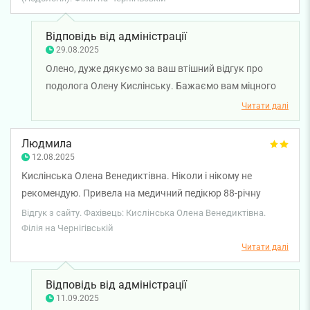
Відповідь від адміністрації
29.08.2025
Олено, дуже дякуємо за ваш втішний відгук про
подолога Олену Кислінську. Бажаємо вам міцного
здоров'я!
Читати далі
Людмила
12.08.2025
Кислінська Олена Венедиктівна. Ніколи і нікому не
рекомендую. Привела на медичний педікюр 88-річну
маму, яка самостійно не пересувається, бо втрачає
Відгук з сайту. Фахівець: Кислінська Олена Венедиктівна.
координацію, має лімфостаз ноги + напередодні хірург ще
Філія на Чернігівській
й видалив їй на нозі нігтьову пластину врослого нігтя і на
Читати далі
педікюр ми прийшли одразу після чергової перев"язки. В
кабінеті Кислінської я довезла маму візочком до крісла, і
Відповідь від адміністрації
була змушена залишити в кабінеті, щоб повернутися на
11.09.2025