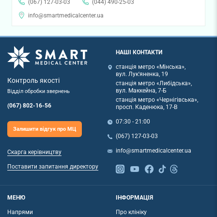
(067) 127-03-03
(044) 490-25-03
info@smartmedicalcenter.ua
НАШІ КОНТАКТИ
станція метро «Мінська»,
вул. Лук'яненка, 19
Контроль якості
станція метро «Либідська»,
вул. Маккейна, 7-Б
Відділ обробки звернень
станція метро «Чернігівська»,
(067) 802-16-56
просп. Каденюка, 17-В
07:30 - 21:00
Залишити відгук про МЦ
(067) 127-03-03
info@smartmedicalcenter.ua
Скарга керівництву
Поставити запитання директору
МЕНЮ
ІНФОРМАЦІЯ
Напрями
Про клініку