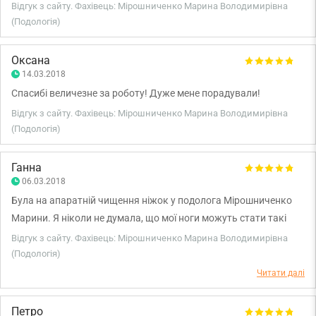
перевертні в халатах, і після кожного частина мене жаліла, що
Відгук з сайту. Фахівець: Мірошниченко Марина Володимирівна
врослий ніготь у мене тільки один. 6 зірок з 5-ти.
(Подологія)
Оксана
14.03.2018
Спасибі величезне за роботу! Дуже мене порадували!
Відгук з сайту. Фахівець: Мірошниченко Марина Володимирівна
(Подологія)
Ганна
06.03.2018
Була на апаратній чищення ніжок у подолога Мірошниченко
Марини. Я ніколи не думала, що мої ноги можуть стати такі
чистенькі і мягусенькіе! Причому, ніякого болю, а тільки
Відгук з сайту. Фахівець: Мірошниченко Марина Володимирівна
задоволення! Марина, дякую за Ваші поради! У наступний мій
(Подологія)
візит до Києва, я обов'язково буду у Вас, сподіваюся, що ще і
Читати далі
чоловіка візьму. А ще, мені сподобався сервіс у Вашій клініці! Я
отримала задоволення від візиту і вирішила всі свої проблеми!
Петро