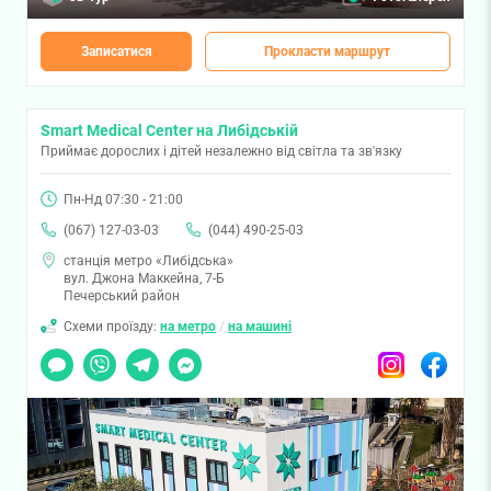
Записатися
Прокласти маршрут
Smart Medical Center на Либідській
Приймає дорослих і дітей незалежно від світла та зв'язку
Пн-Нд 07:30 - 21:00
(067) 127-03-03
(044) 490-25-03
станція метро «Либідська»
вул. Джона Маккейна, 7-Б
Печерський район
Схеми проїзду:
на метро
/
на машині
Чат
Viber
Telegram
Messenger
Instagram
Facebook