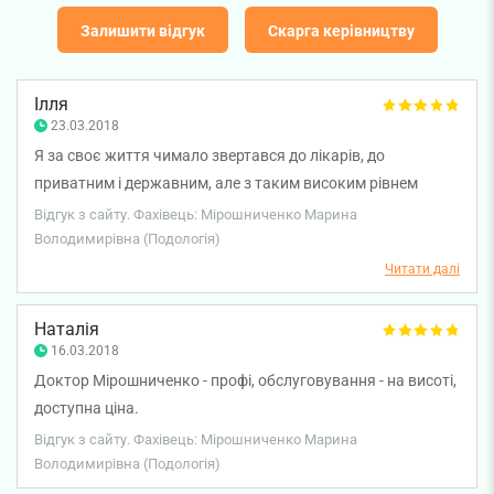
Залишити відгук
Скарга керівництву
Ілля
23.03.2018
Я за своє життя чимало звертався до лікарів, до
приватним і державним, але з таким високим рівнем
обслуговування стикаюся вперше. Місяців 9 назад я
Відгук з сайту. Фахівець: Мірошниченко Марина
звертався в Оболонську районну з вросшим нігтем, де
Володимирівна (Подологія)
місцеві вовкулаки мені його вирвали і прописали
Читати далі
поливати пов'язку горілкою. Коли ніготь відріс, він вріс з
двох сторін (тобто в результаті "лікування" стало рівно в 2
Наталія
рази гірше). Я пішов туди знову (2,5 години в черзі) і коли
16.03.2018
"лікар" прописав мені парити ногу в відварі ромашки, я
Доктор Мірошниченко - профі, обслуговування - на висоті,
вирішив звернутися до Марини Володимирівни. За три
доступна ціна.
візиту я заплатив менше того, що з мене витрусили
Відгук з сайту. Фахівець: Мірошниченко Марина
перевертні в халатах, і після кожного частина мене
Володимирівна (Подологія)
жаліла, що врослий ніготь у мене тільки один. 6 зірок з 5-