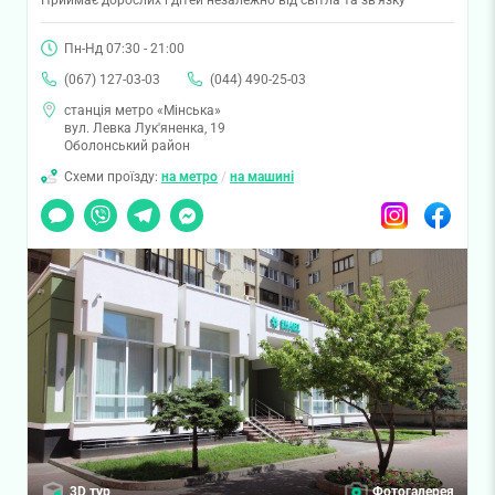
Пн-Нд 07:30 - 21:00
(067) 127-03-03
(044) 490-25-03
станція метро «Мінська»
вул. Левка Лук'яненка, 19
Оболонський район
Схеми проїзду:
на метро
/
на машині
Чат
Viber
Telegram
Messenger
Instagram
Facebook
3D тур
Фотогалерея