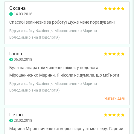
ти.
Оксана
14.03.2018
Спасибі величезне за роботу! Дуже мене порадували!
Відгук з сайту. Фахівець: Мірошниченко Марина
Володимирівна (Подологія)
Ганна
06.03.2018
Була на апаратній чищення ніжок у подолога
Мірошниченко Марини. Я ніколи не думала, що мої ноги
можуть стати такі чистенькі і мягусенькіе! Причому,
Відгук з сайту. Фахівець: Мірошниченко Марина
ніякого болю, а тільки задоволення! Марина, дякую за
Володимирівна (Подологія)
Ваші поради! У наступний мій візит до Києва, я
Читати далі
обов'язково буду у Вас, сподіваюся, що ще і чоловіка
візьму. А ще, мені сподобався сервіс у Вашій клініці! Я
Петро
отримала задоволення від візиту і вирішила всі свої
28.02.2018
проблеми! Дякуємо!
Марина Мірошниченко створює гарну атмосферу. Гарний