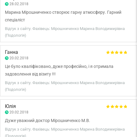
Дякуємо!
28.02.2018
Марина Мірошниченко створює гарну атмосферу. Гарний
спеціаліст
Відгук з сайту. Фахівець: Мірошниченко Марина Володимирівна
(Подологія)
Ганна
20.02.2018
Це було кваліфіковано, дуже професійно, і я отримала
задоволення від візиту !!!
Відгук з сайту. Фахівець: Мірошниченко Марина Володимирівна
(Подологія)
Юлія
20.02.2018
Дуже уважний доктор Мірошниченко М.В.
Відгук з сайту. Фахівець: Мірошниченко Марина Володимирівна
(Подологія)