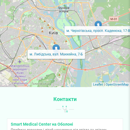
м. Чернігівська, просп. Каденюка, 17-В
м. Либідська, вул. Маккейна, 7-Б
Leaflet
|
OpenStreetMap
Контакти
Smart Medical Center на Оболоні
Приймає дорослих і дітей незалежно від світла та зв'язку