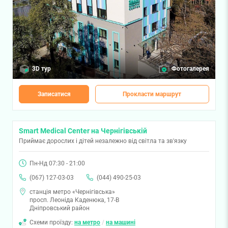
3D тур
Фотогалерея
Записатися
Прокласти маршрут
Smart Medical Center на Чернігівській
Приймає дорослих і дітей незалежно від світла та зв'язку
Пн-Нд 07:30 - 21:00
(067) 127-03-03
(044) 490-25-03
станція метро «Чернігівська»
просп. Леоніда Каденюка, 17-В
Дніпровський район
Схеми проїзду:
на метро
/
на машині