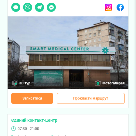
Чат
Viber
Telegram
Messenger
Instagram
Facebook
3D тур
Фотогалерея
Записатися
Прокласти маршрут
Єдиний контакт-центр
07:30 - 21:00