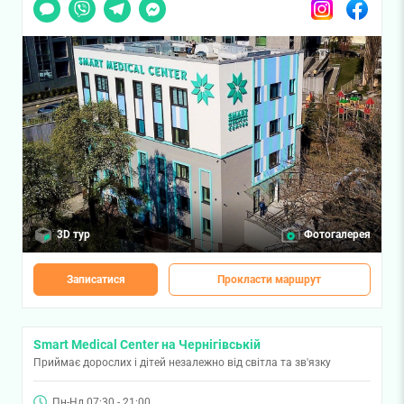
Чат
Viber
Telegram
Messenger
Instagram
Facebook
3D тур
Фотогалерея
Записатися
Прокласти маршрут
Smart Medical Center на Чернігівській
Приймає дорослих і дітей незалежно від світла та зв'язку
Пн-Нд 07:30 - 21:00