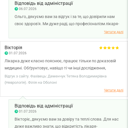
Відповідь від адміністрації
06.07.2026
Ольго, дякуємо вам за відгук і за те, що довірили нам
своє здоров'я. Ми дуже раді, що професіоналізм лікаря-
психіатра Ксенії Любишко допоміг вам впоратися з
Читати далі
проблемою і ви залишилися задоволені результатом
лікування. Бажаємо вам міцного здоров'я!
Вікторія
01.07.2026
Лікарка дуже класно пояснює, працює тільки по доказовій
медицині. Обґрунтовує, навіщо ті чи інші дослідження,
коментуючи їх після проведення. Все топчик, звертаюся не
Відгук з сайту. Фахівець: Деменчук Тетяна Володимирівна
перший раз саме до неї та раджу іншим :)
(Неврологія). Філія на Оболоні
Читати далі
Відповідь від адміністрації
01.07.2026
Вікторіє, дякуємо вам за довіру та теплі слова. Для нас
дуже важливо знати, що відкритість лікаря-