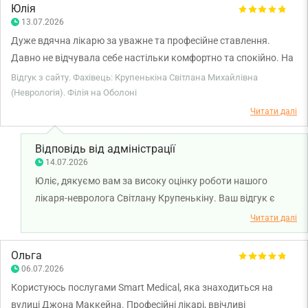
себе та відкрити новий етап позитивних змін. Бажаємо
Юлія
вам міцного здоров'я!
13.07.2026
Дуже вдячна лікарю за уважне та професійне ставлення.
Давно не відчувала себе настільки комфортно та спокійно. На
прийомі все детально вислухав, провів огляд, зрозуміло
Відгук з сайту. Фахівець: Крупенькіна Світлана Михайлівна
пояснив причину моїх симптомів і відповів на всі запитання.
(Неврологія). Філія на Оболоні
Призначив лікування та дав корисні рекомендації.
Читати далі
Залишилися лише позитивні враження від консультації.
Рекомендую!
Відповідь від адміністрації
14.07.2026
Юліє, дякуємо вам за високу оцінку роботи нашого
лікаря-невролога Світлану Крупенькіну. Ваш відгук є
підтвердженням того, наскільки важливими є уважне
Читати далі
ставлення, якісна комунікація та зрозумілі рекомендації
під час консультації. Ми раді, що ви отримали відповіді на
Ольга
всі свої запитання та залишилися задоволені візитом.
06.07.2026
Бажаємо вам міцного здоров'я!
Користуюсь послугами Smart Medical, яка знаходиться на
вулиці Джона Маккейна. Професійні лікарі, ввічливі