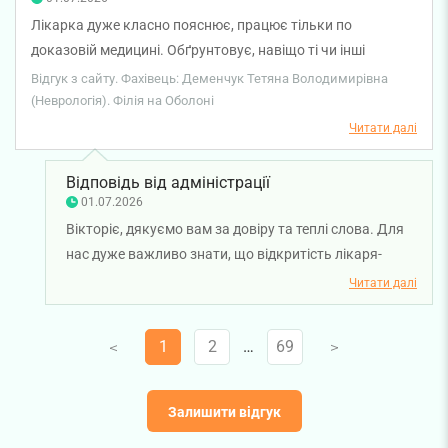
Лікарка дуже класно пояснює, працює тільки по
доказовій медицині. Обґрунтовує, навіщо ті чи інші
дослідження, коментуючи їх після проведення. Все топчик,
Відгук з сайту. Фахівець: Деменчук Тетяна Володимирівна
звертаюся не перший раз саме до неї та раджу іншим :)
(Неврологія). Філія на Оболоні
Читати далі
Відповідь від адміністрації
01.07.2026
Вікторіє, дякуємо вам за довіру та теплі слова. Для
нас дуже важливо знати, що відкритість лікаря-
невропатолога Тетяни Деменчук, її сучасний підхід
Читати далі
до лікування та зрозумілі пояснення допомагають
вам почуватися впевнено під час кожного візиту.
1
2
…
69
V
V
Бажаємо вам міцного здоров'я!
Залишити відгук