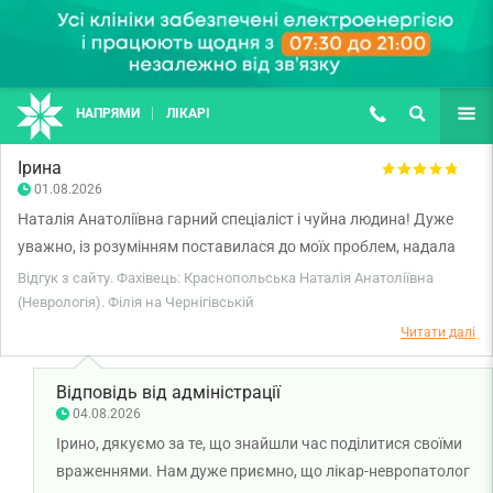
НАПРЯМИ
ЛІКАРІ
(067) 127-03-03
ПОШУК
ЩЕ
Ірина
01.08.2026
Наталія Анатоліївна гарний спеціаліст і чуйна людина! Дуже
уважно, із розумінням поставилася до моїх проблем, надала
всі необхідні пояснення і призначила лікування. Щиро дякую
Відгук з сайту. Фахівець: Краснопольська Наталія Анатоліївна
лікарю! Також хочу відмітити роботу адміністраторів, які
(Неврологія). Філія на Чернігівській
перепросили за затримку візиту і надали знижку за
Читати далі
консультацію.
Відповідь від адміністрації
04.08.2026
Ірино, дякуємо за те, що знайшли час поділитися своїми
враженнями. Нам дуже приємно, що лікар-невропатолог