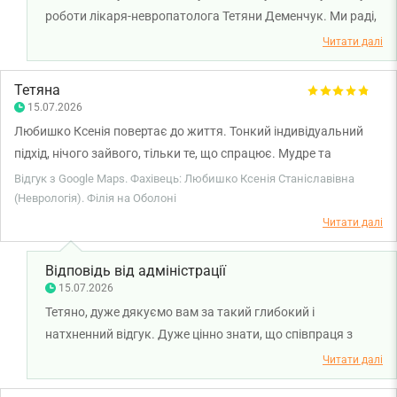
роботи лікаря-невропатолога Тетяни Деменчук. Ми раді,
що консультація була для вас комфортною, а лікар
Читати далі
уважно вислухала, детально пояснила всі нюанси та
підібрала лікування, яке викликало у вас довіру.
Тетяна
Бажаємо вам міцного здоров'я!
15.07.2026
Любишко Ксенія повертає до життя. Тонкий індивідуальний
підхід, нічого зайвого, тільки те, що спрацює. Мудре та
результативне поєднання лікування та можливості легко
Відгук з Google Maps. Фахівець: Любишко Ксенія Станіславівна
відкрити душу і почати якісні зміни в своєму житті з турботою
(Неврологія). Філія на Оболоні
про себе☺️ Дякую вам🤍
Читати далі
Відповідь від адміністрації
15.07.2026
Тетяно, дуже дякуємо вам за такий глибокий і
натхненний відгук. Дуже цінно знати, що співпраця з
лікарем-невропатологом Ксенією Любишко стала для
Читати далі
вас джерелом підтримки, допомогла відчути турботу про