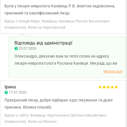
Була у лікаря-невролога Канівець Р.В. візитом задоволена,
приємний та кваліфікований лікар.
Відгук з Google Maps. Фахівець: Канівець Руслан Васильович
(Неврологія). Філія на Чернігівській
Відповідь від адміністрації
23.07.2026
Олександро, дякуємо вам за теплі слова на адресу
лікаря-невропатолога Руслана Канівця. Ми раді, що ви
залишилися задоволені консультацією та відзначили
Читати далі
професіоналізм і уважне ставлення лікаря. Бажаємо вам
міцного здоров'я!
Ірина
17.07.2026
Прекрасний лікар, добре підбирає курс лікування та дуже
приємна. Велике спасибі.
Відгук з сайту. Фахівець: Крупенькіна Світлана Михайлівна
(Неврологія). Філія на Оболоні