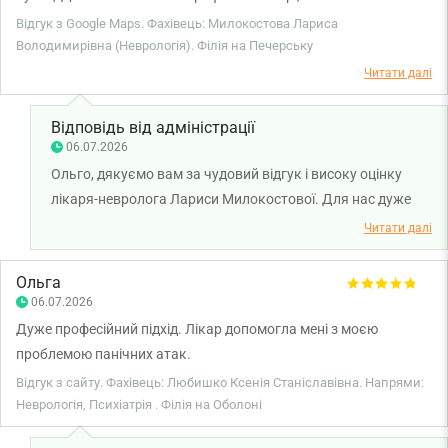
адміністратори та технічний персонал. Порадила клініку своїй
Відгук з Google Maps. Фахівець: Милокостова Лариса
подрузі, вона також задоволена. Персонально хочу
Володимирівна (Неврологія). Філія на Печерську
подякувати невропатологу Милокостовій Ларисі
Читати далі
Володимирівні за професіональну консультацію, приємне
спілкування та корисні рекомендації.
Відповідь від адміністрації
06.07.2026
Ольго, дякуємо вам за чудовий відгук і високу оцінку
лікаря-невролога Лариси Милокостової. Для нас дуже
цінно, що ви залишилися задоволені рівнем медичного
Читати далі
обслуговування, роботою адміністраторів та технічного
персоналу, а також рекомендуєте нашу клініку своїм
Ольга
близьким. Бажаємо вам міцного здоров'я!
06.07.2026
Дуже професійний підхід. Лікар допомогла мені з моєю
проблемою панічних атак.
Відгук з сайту. Фахівець: Любишко Ксенія Станіславівна. Напрями:
Неврологія, Психіатрія . Філія на Оболоні