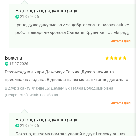
Відповідь від адміністрації
21.07.2026
Ірино, дуже дякуємо вам за добрі слова та високу оцінку
роботи лікаря-невролога Світлани Крупенькіної. Ми раді,
що ви залишилися задоволені консультацією та
Читати далі
призначеним курсом лікування. Бажаємо вам міцного
здоров'я!
Божена
17.07.2026
Рекомендую лікаря Деменчук Тетяну! Дуже уважна та
приємна як людина. Відповіла на всі мої запитання, детально
пояснила ситуацію та розписала коректне лікування. Ще раз
Відгук з сайту. Фахівець: Деменчук Тетяна Володимирівна
дякую Тетяно! Буду рекомендувати знайомим і друзям☺️
(Неврологія). Філія на Оболоні
Читати далі
Відповідь від адміністрації
21.07.2026
Божено, дякуємо вам за чудовий відгук і високу оцінку