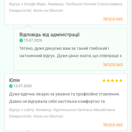
спрацює. Мудре та результативне поєднання лікування
Відгук з Google Maps. Фахівець: Любишко Ксенія Станіславівна
та можливості легко відкрити душу і почати якісні зміни в
(Неврологія). Філія на Оболоні
своєму житті з турботою про себе☺️ Дякую вам🤍
Читати далі
Відповідь від адміністрації
15.07.2026
Тетяно, дуже дякуємо вам за такий глибокий і
натхненний відгук. Дуже цінно знати, що співпраця з
лікарем-невропатологом Ксенією Любишко стала
Читати далі
для вас джерелом підтримки, допомогла відчути
турботу про себе та відкрити новий етап позитивних
Юлія
змін. Бажаємо вам міцного здоров'я!
13.07.2026
Дуже вдячна лікарю за уважне та професійне ставлення.
Давно не відчувала себе настільки комфортно та
спокійно. На прийомі все детально вислухав, провів огляд,
Відгук з сайту. Фахівець: Крупенькіна Світлана Михайлівна
зрозуміло пояснив причину моїх симптомів і відповів на
(Неврологія). Філія на Оболоні
всі запитання. Призначив лікування та дав корисні
Читати далі
рекомендації. Залишилися лише позитивні враження від