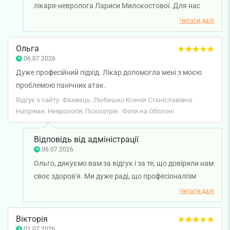
лікаря-невролога Лариси Милокостової. Для нас
дуже цінно, що ви залишилися задоволені рівнем
Читати далі
медичного обслуговування, роботою
адміністраторів та технічного персоналу, а також
Ольга
рекомендуєте нашу клініку своїм близьким.
06.07.2026
Бажаємо вам міцного здоров'я!
Дуже професійний підхід. Лікар допомогла мені з моєю
проблемою панічних атак.
Відгук з сайту. Фахівець: Любишко Ксенія Станіславівна.
Напрями: Неврологія, Психіатрія . Філія на Оболоні
Відповідь від адміністрації
06.07.2026
Ольго, дякуємо вам за відгук і за те, що довірили нам
своє здоров'я. Ми дуже раді, що професіоналізм
лікаря-психіатра Ксенії Любишко допоміг вам
Читати далі
впоратися з проблемою і ви залишилися задоволені
результатом лікування. Бажаємо вам міцного
Вікторія
здоров'я!
01.07.2026