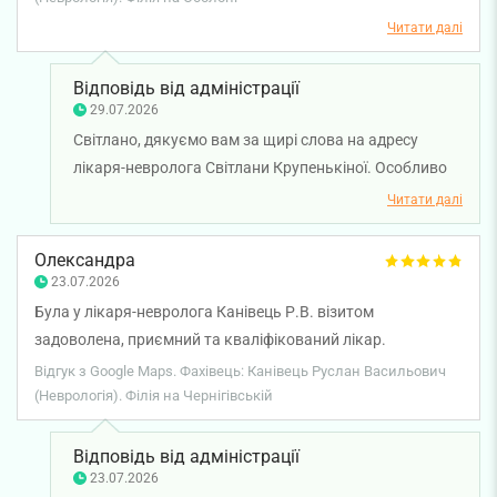
фахівців, але ніхто не міг поставити точний діагноз та
Читати далі
визначити причину. Світлана Михайлівна дуже уважно
провела огляд, вивчила всі нюанси і поставила вірний
Відповідь від адміністрації
діагноз. Призначене лікування швидко принесло
29.07.2026
полегшення. Світлана Михайлівна — справжній
Світлано, дякуємо вам за щирі слова на адресу
професіонал своєї справи. Дуже рекомендую цього
лікаря-невролога Світлани Крупенькіної. Особливо
лікаря.
цінно знати, що її уважність до деталей, комплексний
Читати далі
підхід та професійні знання допомогли визначити
причину проблеми й обрати правильну тактику
Олександра
лікування. Бажаємо вам міцного здоров'я!
23.07.2026
Була у лікаря-невролога Канівець Р.В. візитом
задоволена, приємний та кваліфікований лікар.
Відгук з Google Maps. Фахівець: Канівець Руслан Васильович
(Неврологія). Філія на Чернігівській
Відповідь від адміністрації
23.07.2026