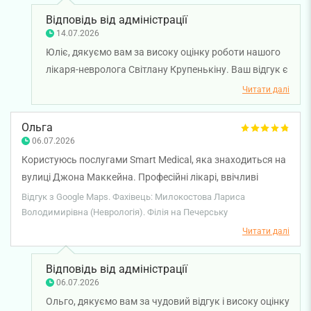
консультації. Рекомендую!
Відповідь від адміністрації
14.07.2026
Юліє, дякуємо вам за високу оцінку роботи нашого
лікаря-невролога Світлану Крупенькіну. Ваш відгук є
підтвердженням того, наскільки важливими є
Читати далі
уважне ставлення, якісна комунікація та зрозумілі
рекомендації під час консультації. Ми раді, що ви
Ольга
отримали відповіді на всі свої запитання та
06.07.2026
залишилися задоволені візитом. Бажаємо вам
Користуюсь послугами Smart Medical, яка знаходиться на
міцного здоров'я!
вулиці Джона Маккейна. Професійні лікарі, ввічливі
адміністратори та технічний персонал. Порадила клініку
Відгук з Google Maps. Фахівець: Милокостова Лариса
своїй подрузі, вона також задоволена. Персонально хочу
Володимирівна (Неврологія). Філія на Печерську
подякувати невропатологу Милокостовій Ларисі
Читати далі
Володимирівні за професіональну консультацію, приємне
спілкування та корисні рекомендації.
Відповідь від адміністрації
06.07.2026
Ольго, дякуємо вам за чудовий відгук і високу оцінку