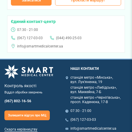
Записатися
Прокласти маршрут
Єдиний контакт-центр
07:30 - 21:00
(067) 127-03-03
(044) 490-25-03
info@smartmedicalcenter.ua
НАШІ КОНТАКТИ
станція метро «Мінська»,
вул. Лук'яненка, 19
Контроль якості
станція метро «Либідська»,
вул. Маккейна, 7-Б
Відділ обробки звернень
станція метро «Чернігівська»,
(067) 802-16-56
просп. Каденюка, 17-В
07:30 - 21:00
Залишити відгук про МЦ
(067) 127-03-03
info@smartmedicalcenter.ua
Скарга керівництву