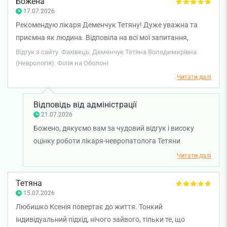
Божена
17.07.2026
Рекомендую лікаря Деменчук Тетяну! Дуже уважна та
приємна як людина. Відповіла на всі мої запитання,
детально пояснила ситуацію та розписала коректне
Відгук з сайту. Фахівець: Деменчук Тетяна Володимирівна
лікування. Ще раз дякую Тетяно! Буду рекомендувати
(Неврологія). Філія на Оболоні
знайомим і друзям☺️
Читати далі
Відповідь від адміністрації
21.07.2026
Божено, дякуємо вам за чудовий відгук і високу
оцінку роботи лікаря-невропатолога Тетяни
Деменчук. Ми раді, що консультація була для вас
Читати далі
комфортною, а лікар уважно вислухала, детально
пояснила всі нюанси та підібрала лікування, яке
Тетяна
викликало у вас довіру. Бажаємо вам міцного
15.07.2026
здоров'я!
Любишко Ксенія повертає до життя. Тонкий
індивідуальний підхід, нічого зайвого, тільки те, що