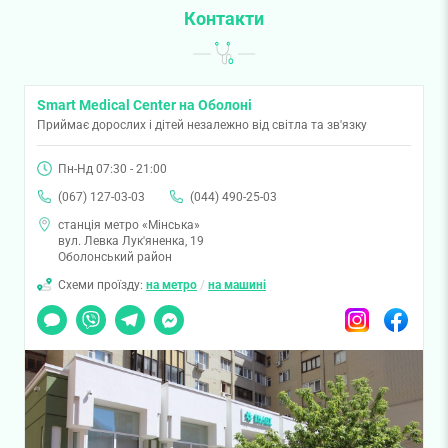
Контакти
Smart Medical Center на Оболоні
Приймає дорослих і дітей незалежно від світла та зв'язку
Пн-Нд 07:30 - 21:00
(067) 127-03-03
(044) 490-25-03
станція метро «Мінська»
вул. Левка Лук'яненка, 19
Оболонський район
Схеми проїзду:
на метро
/
на машині
Чат
Viber
Telegram
Messenger
Instagram
Facebook