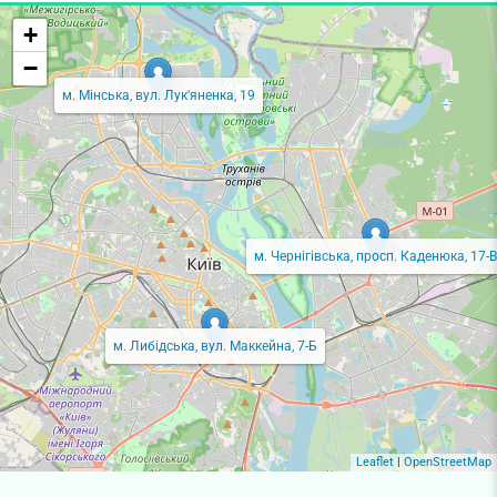
+
−
м. Мінська, вул. Лук'яненка, 19
м. Чернігівська, просп. Каденюка, 17-В
м. Либідська, вул. Маккейна, 7-Б
Leaflet
|
OpenStreetMap