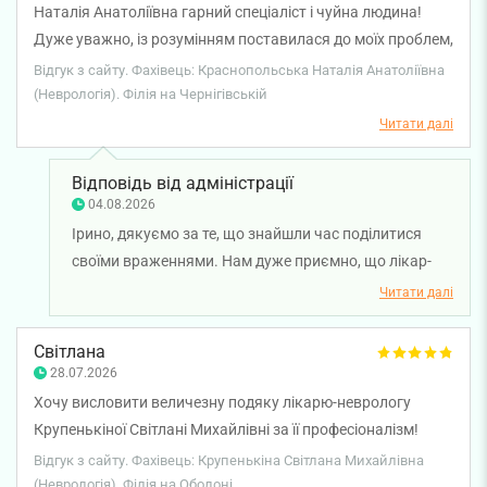
Наталія Анатоліївна гарний спеціаліст і чуйна людина!
Дуже уважно, із розумінням поставилася до моїх проблем,
надала всі необхідні пояснення і призначила лікування.
Відгук з сайту. Фахівець: Краснопольська Наталія Анатоліївна
Щиро дякую лікарю! Також хочу відмітити роботу
(Неврологія). Філія на Чернігівській
адміністраторів, які перепросили за затримку візиту і
Читати далі
надали знижку за консультацію.
Відповідь від адміністрації
04.08.2026
Ірино, дякуємо за те, що знайшли час поділитися
своїми враженнями. Нам дуже приємно, що лікар-
невропатолог Наталія Краснопольська уважно
Читати далі
поставилася до вашої ситуації, надала зрозумілі
пояснення та допомогла підібрати лікування. Для
Світлана
нас важливо, щоб кожен пацієнт отримував не лише
28.07.2026
кваліфіковану медичну допомогу, а й підтримку та
Хочу висловити величезну подяку лікарю-неврологу
уважне ставлення під час консультації. Бажаємо
Крупенькіної Світлані Михайлівні за її професіоналізм!
вам міцного здоров'я!
Протягом кількох днів мене мучив сильний біль у стопі,
Відгук з сайту. Фахівець: Крупенькіна Світлана Михайлівна
через який було важко ходити. Я зверталася до інших
(Неврологія). Філія на Оболоні