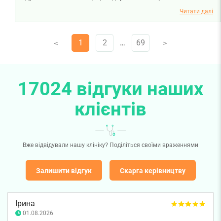
невропатолога Тетяни Деменчук, її сучасний підхід до
Читати далі
лікування та зрозумілі пояснення допомагають вам
почуватися впевнено під час кожного візиту. Бажаємо
1
2
…
69
V
V
вам міцного здоров'я!
17024 відгуки наших
клієнтів
Вже відвідували нашу клініку? Поділіться своїми враженнями
Залишити відгук
Скарга керівництву
Ірина
01.08.2026