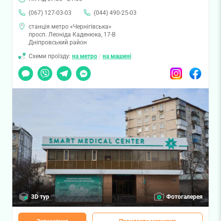
(067) 127-03-03
(044) 490-25-03
станція метро «Чернігівська»
просп. Леоніда Каденюка, 17-В
Дніпровський район
Схеми проїзду:
на метро
/
на машині
Чат
Viber
Telegram
Messenger
Instagram
Facebook
3D тур
Фотогалерея