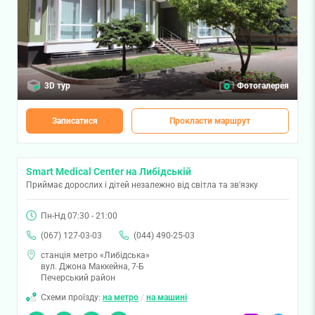
3D тур
Фотогалерея
Записатися
Прокласти маршрут
Smart Medical Center на Либідській
Приймає дорослих і дітей незалежно від світла та зв'язку
Пн-Нд 07:30 - 21:00
(067) 127-03-03
(044) 490-25-03
станція метро «Либідська»
вул. Джона Маккейна, 7-Б
Печерський район
Схеми проїзду:
на метро
/
на машині