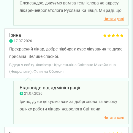
Олександро, дякуємо вам за теплі слова на адресу
лікаря-невропатолога Руслана Канівця. Ми раді, що
ви залишилися задоволені консультацією та
Читати далі
відзначили професіоналізм і уважне ставлення
лікаря. Бажаємо вам міцного здоров'я!
Ірина
17.07.2026
Прекрасний лікар, добре підбирає курс лікування та дуже
приємна. Велике спасибі.
Відгук з сайту. Фахівець: Крупенькіна Світлана Михайлівна
(Неврологія). Філія на Оболоні
Відповідь від адміністрації
21.07.2026
Ірино, дуже дякуємо вам за добрі слова та високу
оцінку роботи лікаря-невролога Світлани
Крупенькіної. Ми раді, що ви залишилися задоволені
Читати далі
консультацією та призначеним курсом лікування.
Бажаємо вам міцного здоров'я!