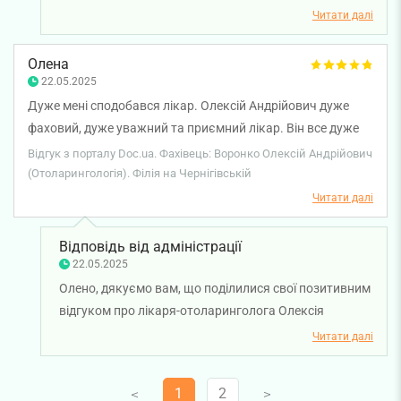
міцного здоров'я!
Читати далі
Олена
22.05.2025
Дуже мені сподобався лікар. Олексій Андрійович дуже
фаховий, дуже уважний та приємний лікар. Він все дуже
детально пояснив, які в мене проблеми та які є шляхи
Відгук з порталу Doc.ua. Фахівець: Воронко Олексій Андрійович
вирішення. Дякую.
(Отоларингологія). Філія на Чернігівській
Читати далі
Відповідь від адміністрації
22.05.2025
Олено, дякуємо вам, що поділилися свої позитивним
відгуком про лікаря-отоларинголога Олексія
Воронко. Бажаємо вам міцного здоров'я!
Читати далі
1
2
V
V