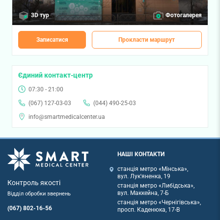
3D тур
Фотогалерея
Записатися
Прокласти маршрут
Єдиний контакт-центр
07:30 - 21:00
(067) 127-03-03
(044) 490-25-03
info@smartmedicalcenter.ua
НАШІ КОНТАКТИ
станція метро «Мінська»,
вул. Лук'яненка, 19
Контроль якості
станція метро «Либідська»,
вул. Маккейна, 7-Б
Відділ обробки звернень
станція метро «Чернігівська»,
(067) 802-16-56
просп. Каденюка, 17-В