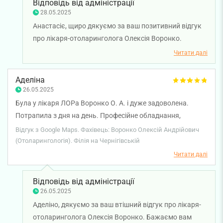
Відповідь від адміністрації
28.05.2025
Анастасіє, щиро дякуємо за ваш позитивний відгук
про лікаря-отоларинголога Олексія Воронко.
Бажаємо вам міцного здоров'я!
Читати далі
Аделіна
26.05.2025
Була у лікаря ЛОРа Воронко О. А. і дуже задоволена.
Потрапила з дня на день. Професійне обладнання,
чудовий персонал.
Відгук з Google Maps. Фахівець: Воронко Олексій Андрійович
(Отоларингологія). Філія на Чернігівській
Читати далі
Відповідь від адміністрації
26.05.2025
Аделіно, дякуємо за ваш втішний відгук про лікаря-
отоларинголога Олексія Воронко. Бажаємо вам