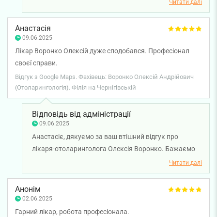
Читати далі
Бажаємо вам міцного здоров'я!
Анастасія
09.06.2025
Лікар Воронко Олексій дуже сподобався. Професіонал
своєї справи.
Відгук з Google Maps. Фахівець: Воронко Олексій Андрійович
(Отоларингологія). Філія на Чернігівській
Відповідь від адміністрації
09.06.2025
Анастасіє, дякуємо за ваш втішний відгук про
лікаря-отоларинголога Олексія Воронко. Бажаємо
вам міцного здоров'я!
Читати далі
Анонім
02.06.2025
Гарний лікар, робота професіонала.