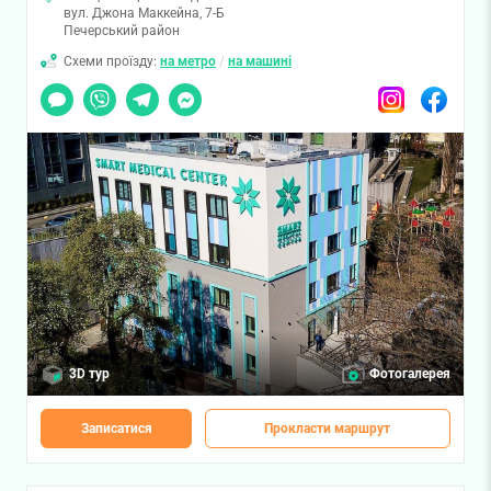
вул. Джона Маккейна, 7-Б
Печерський район
Схеми проїзду:
на метро
/
на машині
Чат
Viber
Telegram
Messenger
Instagram
Facebook
3D тур
Фотогалерея
Записатися
Прокласти маршрут