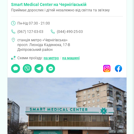
Smart Medical Center на Чернігівській
Приймає дорослих і дітей незалежно від світла та зв'язку
Пн-Нд 07:30 - 21:00
(067) 127-03-03
(044) 490-25-03
станція метро «Чернігівська»
просп. Леоніда Каденюка, 17-В
Дніпровський район
Схеми проїзду:
на метро
/
на машині
Чат
Viber
Telegram
Messenger
Instagram
Facebook