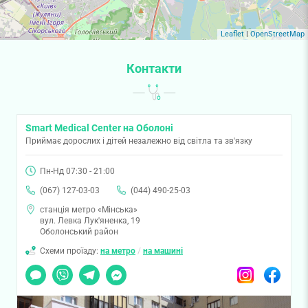
Leaflet
|
OpenStreetMap
Контакти
Smart Medical Center на Оболоні
Приймає дорослих і дітей незалежно від світла та зв'язку
Пн-Нд 07:30 - 21:00
(067) 127-03-03
(044) 490-25-03
станція метро «Мінська»
вул. Левка Лук'яненка, 19
Оболонський район
Схеми проїзду:
на метро
/
на машині
Чат
Viber
Telegram
Messenger
Instagram
Facebook