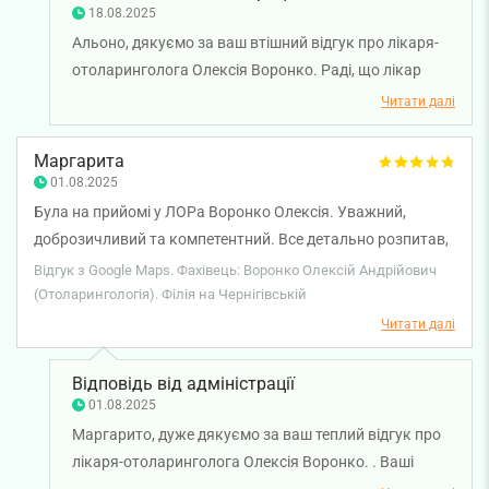
18.08.2025
Альоно, дякуємо за ваш втішний відгук про лікаря-
отоларинголога Олексія Воронко. Раді, що лікар
провів ретельний огляд, усе пояснив та допоміг
Читати далі
вирішити проблему. Приємно чути, що ви
залишилися задоволені результатом і якістю
Маргарита
консультації. Бажаємо вам міцного здоров'я!
01.08.2025
Була на прийомі у ЛОРа Воронко Олексія. Уважний,
доброзичливий та компетентний. Все детально розпитав,
провів огляд і доступно пояснив план лікування.
Відгук з Google Maps. Фахівець: Воронко Олексій Андрійович
Професіонал свого діла, рекомендую!
(Отоларингологія). Філія на Чернігівській
Читати далі
Відповідь від адміністрації
01.08.2025
Маргарито, дуже дякуємо за ваш теплий відгук про
лікаря-отоларинголога Олексія Воронко. . Ваші
слова — найкраща мотивація для всієї команди.