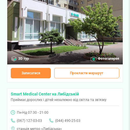
3D тур
Фотогалерея
Записатися
Прокласти маршрут
Smart Medical Center на Либідській
Приймає дорослих і дітей незалежно від світла та зв'язку
Пн-Нд 07:30 - 21:00
(067) 127-03-03
(044) 490-25-03
станція метро «Либідська»