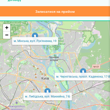
Записатися на прийом
+
−
м. Мінська, вул. Лук'яненка, 19
м. Чернігівська, просп. Каденюка, 17-В
м. Либідська, вул. Маккейна, 7-Б