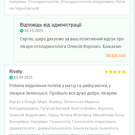
Напрями: Отоларингологія, Отоларингологія оперативна. Філія
на Чернігівській
Відповідь від адміністрації
06.10.2025
Сергію, щиро дякуємо за ваш позитивний відгук про
лікаря-отоларинголога Олексія Воронко. Бажаємо
вам міцного здоров'я!
Читати далі
Rivety
05.09.2025
Робила видалення поліпів у матці та шийці матки, у
лікарки Зеленської. Пройшло все дуже добре, лікарем-
анестезіологом був Пугачов, з наркозу вийшла дуже
Відгук з Google Maps. Фахівці: Зеленська Марина
легко, відновлення проходить добре, дякую за гарну
Володимирівна, Пугачов Валерій Анатолійович, Воронко
Олексій Андрійович, Гедзь Тетяна Віталіївна, Михайлова Анна
роботу і чудове відношення. У цій клініці зверталась ще до
Валеріївна. Напрями: Гінекологія, Гінекологія оперативна,
отоларинголога Воронко, дерматолога Гедзь, гінеколога
Дерматологія / дерматоонкологія, Консультація гінеколога,
Михайлової, усіх можу рекомендувати.
Отоларингологія, Анестезіологія. Філія на Чернігівській