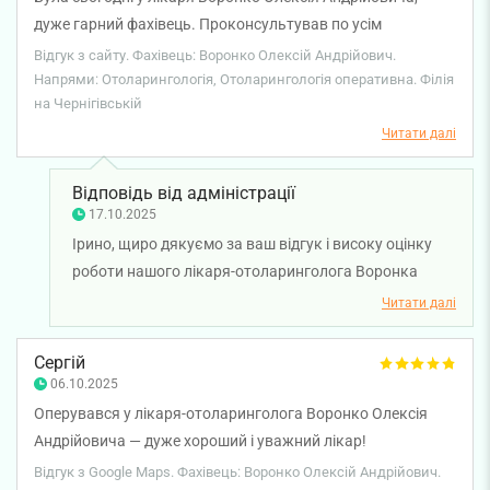
дуже гарний фахівець. Проконсультував по усім
поставленим питанням. Вперше видалення фурункулу
Відгук з сайту. Фахівець: Воронко Олексій Андрійович.
пройшло безболісно та якісно. Раджу звертатись до
Напрями: Отоларингологія, Отоларингологія оперативна. Філія
на Чернігівській
нього.
Читати далі
Відповідь від адміністрації
17.10.2025
Ірино, щиро дякуємо за ваш відгук і високу оцінку
роботи нашого лікаря-отоларинголога Воронка
Олексія Андрійовича. Раді, що консультація була для
Читати далі
вас змістовною, а процедура пройшла комфортно та
безболісно. Бажаємо вам міцного здоров'я!
Сергій
06.10.2025
Оперувався у лікаря-отоларинголога Воронко Олексія
Андрійовича — дуже хороший і уважний лікар!
Відгук з Google Maps. Фахівець: Воронко Олексій Андрійович.