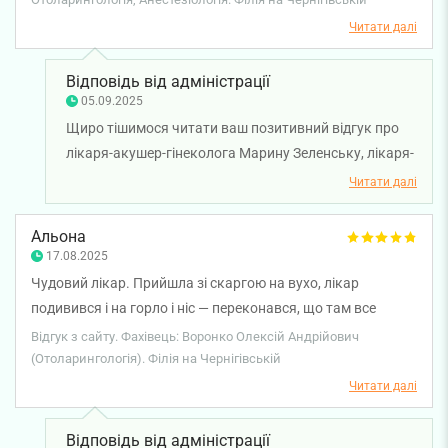
Читати далі
Відповідь від адміністрації
05.09.2025
Щиро тішимося читати ваш позитивний відгук про
лікаря-акушер-гінеколога Марину Зеленську, лікаря-
анестезіолога Валерія Пугачова, лікаря-
Читати далі
отоларинголога Олексія Воронко, лікаря-
дерматовенеролога Тетянну Гедзь та лікаря-акушер-
Альона
гінеколога Анну Михайлову. Ми щасливі, що змогли
17.08.2025
допомогти та зробити процес лікування
Чудовий лікар. Прийшла зі скаргою на вухо, лікар
максимально комфортним. Ваша висока оцінка
подивився і на горло і ніс — переконався, що там все
роботи кількох наших спеціалістів — найкраща
добре. Всі маніпуляції пояснював, вушко вилікував.
Відгук з сайту. Фахівець: Воронко Олексій Андрійович
нагорода для команди. Бажаємо вам міцного
(Отоларингологія). Філія на Чернігівській
здоров'я!
Читати далі
Відповідь від адміністрації