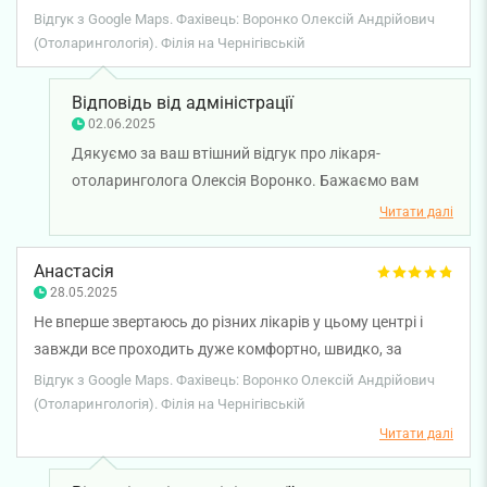
Відгук з Google Maps. Фахівець: Воронко Олексій Андрійович
(Отоларингологія). Філія на Чернігівській
Відповідь від адміністрації
02.06.2025
Дякуємо за ваш втішний відгук про лікаря-
отоларинголога Олексія Воронко. Бажаємо вам
міцного здоров'я!
Читати далі
Анастасія
28.05.2025
Не вперше звертаюсь до різних лікарів у цьому центрі і
завжди все проходить дуже комфортно, швидко, за
фактом, без призначення зайвого лікування. На цей раз
Відгук з Google Maps. Фахівець: Воронко Олексій Андрійович
консультував лікар Воронко О.А — швидко, обережно та
(Отоларингологія). Філія на Чернігівській
зрозуміло. Залишилися найкращі враження.
Читати далі