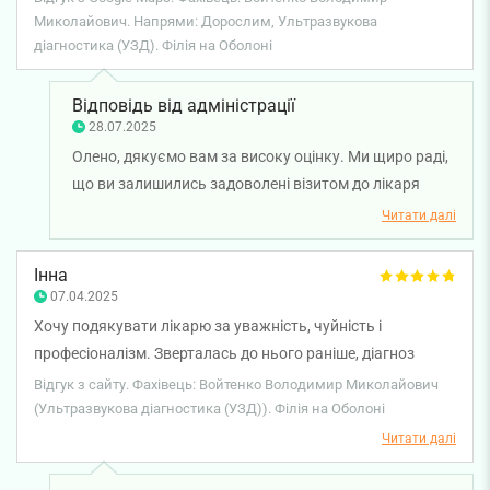
Миколайович. Напрями: Дорослим, Ультразвукова
діагностика (УЗД). Філія на Оболоні
Відповідь від адміністрації
28.07.2025
Олено, дякуємо вам за високу оцінку. Ми щиро раді,
що ви залишились задоволені візитом до лікаря
ультразвукової діагностики Войтенка Володимира
Читати далі
Миколайовича. Бажаємо вам міцного здоров'я!
Інна
07.04.2025
Хочу подякувати лікарю за уважність, чуйність і
професіоналізм. Зверталась до нього раніше, діагноз
підтвердився і була вчасно проведена операція. Всім
Відгук з сайту. Фахівець: Войтенко Володимир Миколайович
рекомендую Володимира Миколайовича. Також подяка
(Ультразвукова діагностика (УЗД)). Філія на Оболоні
Вікторії — асистенту УЗД кабінету.
Читати далі