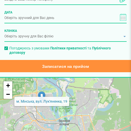
ДАТА
КЛІНІКА
Погоджуюсь з умовами
Політики приватності
та
Публічного
договору
Записатися на прийом
+
−
м. Мінська, вул. Лук'яненка, 19