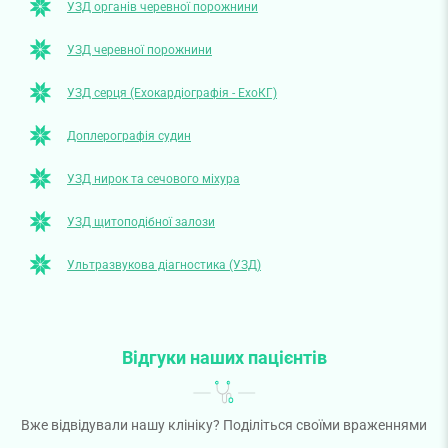
УЗД органів черевної порожнини
УЗД черевної порожнини
УЗД серця (Ехокардіографія - ЕхоКГ)
Доплерографія судин
УЗД нирок та сечового міхура
УЗД щитоподібної залози
Ультразвукова діагностика (УЗД)
Відгуки наших пацієнтів
Вже відвідували нашу клініку? Поділіться своїми враженнями