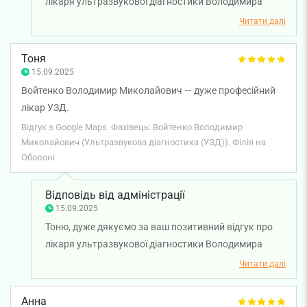
лікаря ультразвукової діагностики Володимира
Войтенка. Бажаємо вам міцного здоров'я!
Читати далі
Тоня
15.09.2025
Войтенко Володимир Миколайович — дуже професійний
лікар УЗД.
Відгук з Google Maps. Фахівець: Войтенко Володимир
Миколайович (Ультразвукова діагностика (УЗД)). Філія на
Оболоні
Відповідь від адміністрації
15.09.2025
Тоню, дуже дякуємо за ваш позитивний відгук про
лікаря ультразвукової діагностики Володимира
Войтенка. Бажаємо вам міцного здоров'я!
Читати далі
Анна