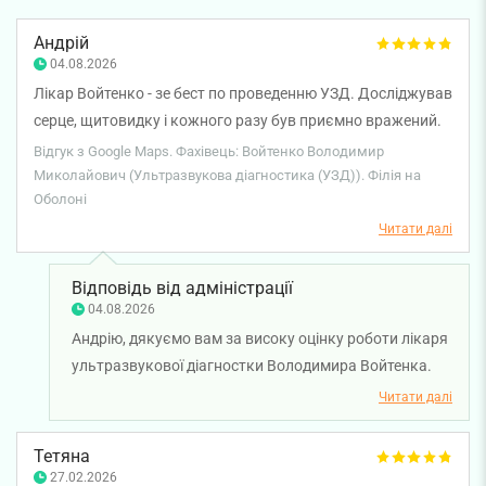
Андрій
04.08.2026
Лікар Войтенко - зе бест по проведенню УЗД. Досліджував
серце, щитовидку і кожного разу був приємно вражений.
Уважний, дуже професійний пілхід. Щиро рекомендую!
Відгук з Google Maps. Фахівець: Войтенко Володимир
Миколайович (Ультразвукова діагностика (УЗД)). Філія на
Оболоні
Читати далі
Відповідь від адміністрації
04.08.2026
Андрію, дякуємо вам за високу оцінку роботи лікаря
ультразвукової діагностки Володимира Войтенка.
Нам приємно знати, що ви залишилися задоволені
Читати далі
проведенням ультразвукових досліджень та
відзначили уважність і професійний підхід фахівця.
Тетяна
Бажаємо вам міцного здоров'я!
27.02.2026