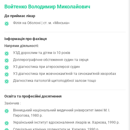
Войтенко Володимир Миколайович
Де приймає лікар
Філія на Оболоні | ст. м. «Мінська»
Інформація про фахівця
Напрями діяльності:
УЗД дорослим та дітям із 10 років
Доплерографічне обстеження судин та серця
УЗ діагностика при атеросклерозі судин
УЗ діагностика при жовчнокам'яній та сечокам'яній хворобах
Діагностика патологій щитоподібної залози тощо
Освіта та професійні досягнення
Закінчив :
Вінницький національний медичний університет імені М. І.
Пирогова, 1980 р.
Український інститут вдосконалення лікарів м. Харкова, 1990 р.
Спеціальну клінічну ординатуру м. Харкова, 1990 р.