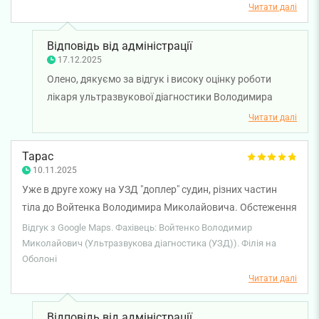
Читати далі
Відповідь від адміністрації
17.12.2025
Олено, дякуємо за відгук і високу оцінку роботи
лікаря ультразвукової діагностики Володимира
Войтенка. Раді бачити, що ви відзначаєте
Читати далі
професіоналізм лікаря. Бажаємо вам міцного
здоров'я!
Тарас
10.11.2025
Уже в друге хожу на УЗД "доплер" судин, різних частин
тіла до Войтенка Володимира Миколайовича. Обстеження
лікар проводить дуже ретельно, уважно, легко. Гель
Відгук з Google Maps. Фахівець: Войтенко Володимир
нагріває, від чого немає того легкого шоку від холодного.
Миколайович (Ультразвукова діагностика (УЗД)). Філія на
Оболоні
Після обстеження, Володимир Миколайович, завжди
зрозуміло пояснить те що знайшов, чи то норма, чи то
Читати далі
патологія. Раджу проходити доплер в Смарт Медікал у
Войтенка Володимира Миколайовича.
Відповідь від адміністрації