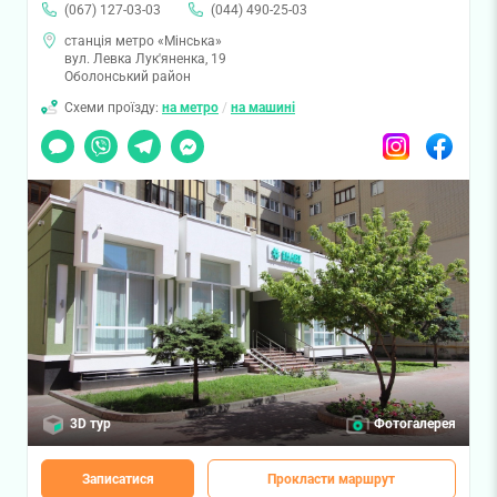
(067) 127-03-03
(044) 490-25-03
станція метро «Мінська»
вул. Левка Лук'яненка, 19
Оболонський район
Схеми проїзду:
на метро
/
на машині
Чат
Viber
Telegram
Messenger
Instagram
Facebook
3D тур
Фотогалерея
Записатися
Прокласти маршрут