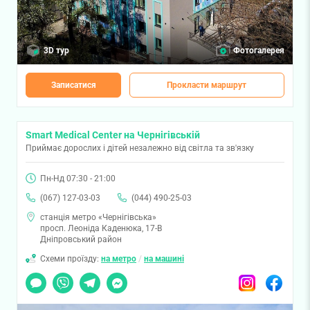
3D тур
Фотогалерея
Записатися
Прокласти маршрут
Smart Medical Center на Чернігівській
Приймає дорослих і дітей незалежно від світла та зв'язку
Пн-Нд 07:30 - 21:00
(067) 127-03-03
(044) 490-25-03
станція метро «Чернігівська»
просп. Леоніда Каденюка, 17-В
Дніпровський район
Схеми проїзду:
на метро
/
на машині
Чат
Viber
Telegram
Messenger
Instagram
Facebook