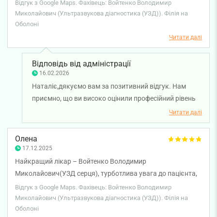
Досвідчений і дуже уважний лікар. Дуже задоволена
Відгук з Google Maps. Фахівець: Войтенко Володимир
ставленням як до пацієнтки. Привітна і чуйна медична
Миколайович (Ультразвукова діагностика (УЗД)). Філія на
Оболоні
сестра. Дуже дякую!
Читати далі
Відповідь від адміністрації
16.02.2026
Наталіє,дякуємо вам за позитивний відгук. Нам
приємно, що ви високо оцінили професійний рівень
та уважність лікаря ультразвукової діагностики
Читати далі
Володимира Войтенка, а також роботу медичної
сестри. Бажаємо вам міцного здоров'я!
Олена
17.12.2025
Найкращий лікар – Войтенко Володимир
Миколайович(УЗД серця), турботлива увага до пацієнта,
високий професіоналізм. Дуже вдячні, бажаємо успіхів!!
Відгук з Google Maps. Фахівець: Войтенко Володимир
Миколайович (Ультразвукова діагностика (УЗД)). Філія на
Оболоні