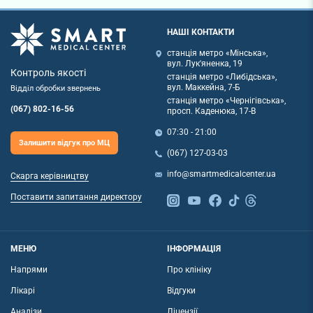
НАШІ КОНТАКТИ
станція метро «Мінська»,
вул. Лук'яненка, 19
Контроль якості
станція метро «Либідська»,
вул. Маккейна, 7-Б
Відділ обробки звернень
станція метро «Чернігівська»,
(067) 802-16-56
просп. Каденюка, 17-В
07:30 - 21:00
Залишити відгук про МЦ
(067) 127-03-03
info@smartmedicalcenter.ua
Скарга керівництву
Поставити запитання директору
МЕНЮ
ІНФОРМАЦІЯ
Напрями
Про клініку
Лікарі
Відгуки
Аналізи
Ліцензії