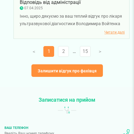
Відповідь від адміністрації
07.04.2025
Інно, щиро дякуємо за ваш теплий відгук про лікаря
ультразвукової діагностики Володимира Войтенка
та асистента лікаря. Бажаємо вам міцного здоров'я!
Читати далі
1
2
…
15
V
V
Залишити відгук про фахівця
Записатися на прийом
ВАШ ТЕЛЕФОН