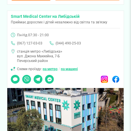
Smart Medical Center на Либідській
Приймає дорослих і дітей незалежно від світла та зв'язку
Пн-Нд 07:30 - 21:00
(067) 127-03-03
(044) 490-25-03
станція метро «Либідська»
вул. Джона Маккейна, 7-Б
Печерський район
Схеми проїзду:
на метро
/
на машині
Чат
Viber
Telegram
Messenger
Instagram
Facebook