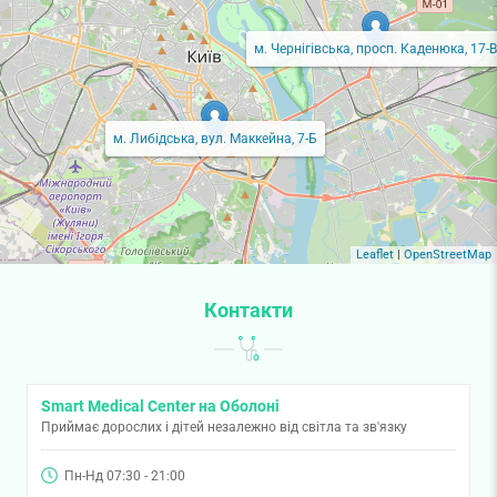
м. Чернігівська, просп. Каденюка, 17-В
м. Либідська, вул. Маккейна, 7-Б
Leaflet
|
OpenStreetMap
Контакти
Smart Medical Center на Оболоні
Приймає дорослих і дітей незалежно від світла та зв'язку
Пн-Нд 07:30 - 21:00