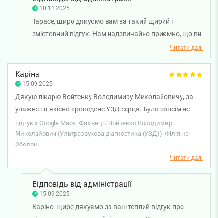
10.11.2025
Тарасе, щиро дякуємо вам за такий щирий і
змістовний відгук. Нам надзвичайно приємно, що ви
відзначаєте професійність, уважність і делікатний
Читати далі
підхід лікаря ультразвукової діагностики
Володимира Войтенка. Бажаємо вам міцного
Каріна
здоров'я!
15.09.2025
Дякую лікарю Войтенку Володимиру Миколайовичу, за
уважне та якісно проведене УЗД серця. Було зовсім не
страшно, лікар все пояснював і був дуже добрий.
Відгук з Google Maps. Фахівець: Войтенко Володимир
Миколайович (Ультразвукова діагностика (УЗД)). Філія на
Оболоні
Читати далі
Відповідь від адміністрації
15.09.2025
Каріно, щиро дякуємо за ваш теплий відгук про