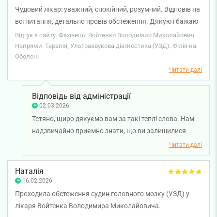
Чудовий лікар: уважний, спокійний, розумний. Відповів на
всі питання, детально провів обстеження. Дякую і бажаю
міцного здоровʼя!
Відгук з сайту. Фахівець: Войтенко Володимир Миколайович.
Напрями: Терапія, Ультразвукова діагностика (УЗД). Філія на
Оболоні
Читати далі
Відповідь від адміністрації
02.03.2026
Тетяно, щиро дякуємо вам за такі теплі слова. Нам
надзвичайно приємно знати, що ви залишилися
задоволені візитом до лікаря-терапевта Володимира
Читати далі
Войтенка та отримали вичерпні відповіді на всі
питання. Бажаємо вам міцного здоров'я!
Наталія
16.02.2026
Проходила обстеження судин головного мозку (УЗД) у
лікаря Войтенка Володимира Миколайовича.