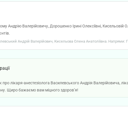
у Андрію Валерійовичу, Дорошенко Ірині Олексіївні, Кисельовій Ол
єнтів.
силевський Андрій Валерійович, Кисельова Олена Анатоліївна. Напрями: Ге
рації
ук про лікаря-анестезіолога Василевського Андрія Валерійовича, лі
вну. Щиро бажаємо вам міцного здоров’я!