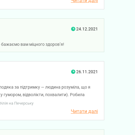
Читати далі
24.12.2021
о бажаємо вам міцного здоров’я!
26.11.2021
 подяка за підтримку — людина розуміла, що я
 гумором, відволікти, похвалити). Робила
вала. Все пройшло гладко та безболісно, після
Філія на Печерську
Читати далі