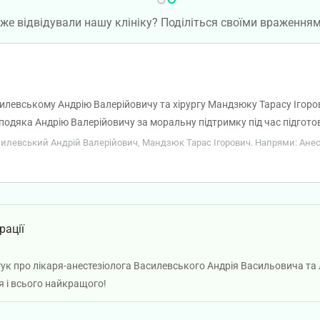
же відвідували нашу клініку? Поділіться своїми враження
илевському Андрію Валерійовичу та хірургу Мандзюку Тарасу Ігоро
одяка Андрію Валерійовичу за моральну підтримку під час підготов
пацієнтів.
асилевський Андрій Валерійович, Мандзюк Тарас Ігорович. Напрями: Анесте
рації
гук про лікаря-анестезіолога Василевського Андрія Васильовича та
я і всього найкращого!