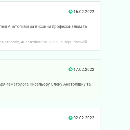
16.02.2022
ені Анатоліївні за високий професіоналізм та
матологія, Анестезіологія. Філія на Чернігівській
17.02.2022
каря-гематолога Кисельову Олену Анатоліївну та
02.02.2022