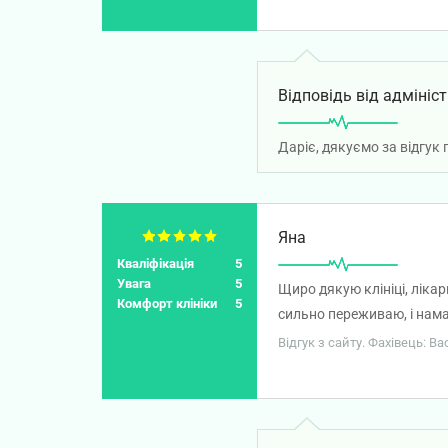
Відповідь від адмініст
Даріє, дякуємо за відгук
Яна
Кваліфікація
5
Увага
5
Щиро дякую клініці, ліка
Комфорт клініки
5
сильно переживаю, і нама
гастроскопію під загальн
Відгук з сайту. Фахівець: В
наркозу не було неприємни