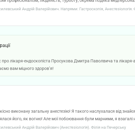
кий професіоналізм, людяність, турботу, окрема подяка медперсоналу
іцного здоров’я. А клініці побажання — берегти таких цінних співробі
асилевський Андрій Валерійович. Напрями: Гастроскопія, Анестезіологія. 
рації
к про лікаря-ендоскопіста Просукова Дмитра Паволвича та лікаря-
ємо вам міцного здоров’я!
існо виконану загальну анестезію! Я такого наслухалася від знайом
ялася його, як вогню! Але мої побоювання були марними, я взагалі ніч
ідчуття, що я просто спала. Рекомендую, фахівець хороший і як люд
асилевський Андрій Валерійович (Анестезіологія). Філія на Печерську