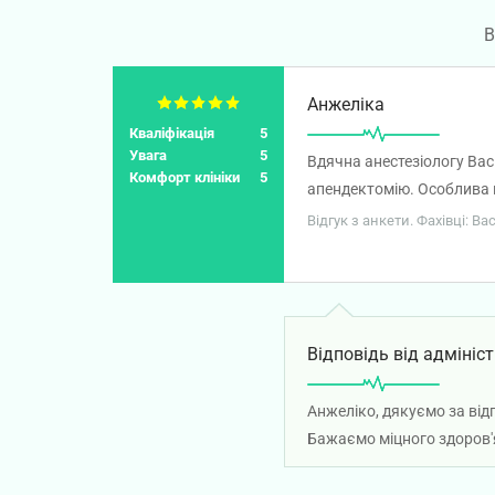
В
Анжеліка
Кваліфікація
5
Увага
5
Вдячна анестезіологу Вас
Комфорт клініки
5
апендектомію. Особлива п
такий приємний підхід до 
Відгук з анкети. Фахівці: В
Відповідь від адмініст
Анжеліко, дякуємо за від
Бажаємо міцного здоров'