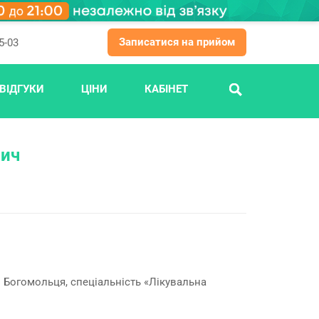
Записатися на прийом
5-03
ВІДГУКИ
ЦІНИ
КАБІНЕТ
ПОШУК
вич
. Богомольця, спеціальність «Лікувальна