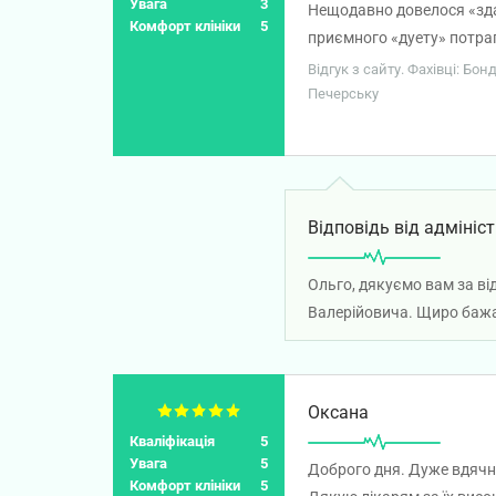
Увага
3
Нещодавно довелося «здат
Комфорт клініки
5
приємного «дуету» потра
Василевського Андрія Васи
Відгук з сайту. Фахівці: Б
скільки долає страхів і 
Печерську
атмосфера склалася найпо
спокійним тон спілкуванн
пояснення, було прояснен
Вам, Олександре Миколайо
Відповідь від адмініст
названими процедурами, х
вам здоров'я, радості та Б
Ольго, дякуємо вам за ві
зробила аналізи крові. Н
Валерійовича. Щиро бажа
збереглися досі, через 2 т
випадку йдеться про не за
мажорне: найгуманніша м
Оксана
Кваліфікація
5
Увага
5
Доброго дня. Дуже вдячна
Комфорт клініки
5