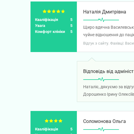
Наталія Дмитрівна
Кваліфікація
5
Увага
5
Щиро вдячна Василевськом
Комфорт клініки
5
чуйне відношення до паці
Відгук з сайту. Фахівці: Ва
Відповідь від адмініст
Наталіє, дякуємо за відг
Дорошенко Ірину Олексії
Соломонова Ольга
Кваліфікація
5