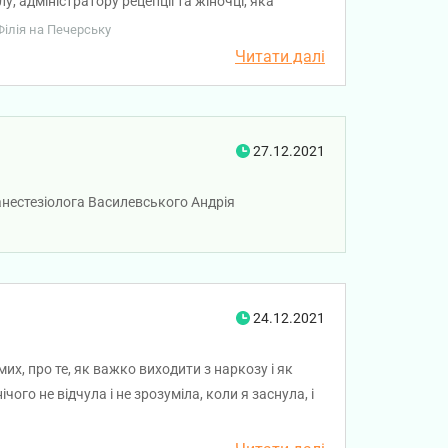
, адміністратору рецепції та жіночці, яка
тників і цінити їх.
Філія на Печерську
Читати далі
27.12.2021
анестезіолога Василевського Андрія
24.12.2021
их, про те, як важко виходити з наркозу і як
ого не відчула і не зрозуміла, коли я заснула, і
ина теж викликає довіру 👍