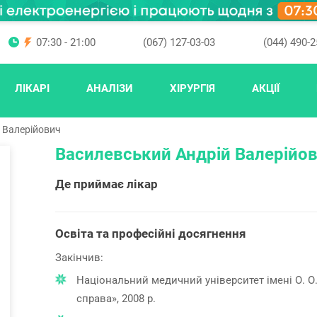
07:30 - 21:00
(067) 127-03-03
(044) 490-2
ЛІКАРІ
АНАЛІЗИ
ХІРУРГІЯ
АКЦІЇ
 Валерійович
Василевський Андрій Валерійо
Де приймає лікар
Освіта та професійні досягнення
Закінчив:
Національний медичний університет імені О. О
справа», 2008 р.