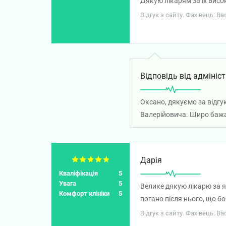
Дякую лікарям за їх висо
працює в гардеробі. Всім м
Відгук з сайту. Фахівець: В
Відповідь від адмініст
Оксано, дякуємо за відгу
Валерійовича. Щиро бажа
Дарія
Кваліфікація
5
Увага
5
Велике дякую лікарю за як
Комфорт клініки
5
погано після нього, що бо
коли прокинулася, було в
Відгук з сайту. Фахівець: В