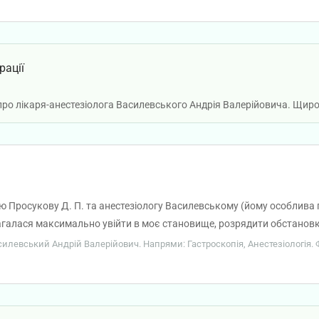
рації
 про лікаря-анестезіолога Василевського Андрія Валерійовича. Щир
рю Просукову Д. П. та анестезіологу Василевському (йому особлива
галася максимально увійти в моє становище, розрядити обстановку
им наркозом, бо дуже боялася. Загалом сильно переживала та нерву
асилевський Андрій Валерійович. Напрями: Гастроскопія, Анестезіологія. 
х відчуттів, просто хотілося спати.