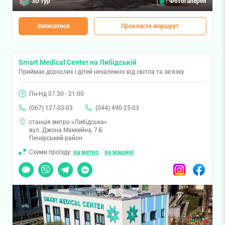
3D тур
Фотогалерея
Записатися
Прокласти маршрут
Smart Medical Center на Либідській
Приймає дорослих і дітей незалежно від світла та зв'язку
Пн-Нд 07:30 - 21:00
(067) 127-03-03
(044) 490-25-03
станція метро «Либідська»
вул. Джона Маккейна, 7-Б
Печерський район
Схеми проїзду:
на метро
/
на машині
Чат
Viber
Telegram
Messenger
Instagram
Facebook