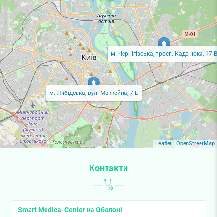
м. Чернігівська, просп. Каденюка, 17-В
м. Либідська, вул. Маккейна, 7-Б
Leaflet
|
OpenStreetMap
Контакти
Smart Medical Center на Оболоні