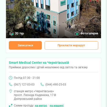
3D тур
Фотогалерея
Записатися
Прокласти маршрут
Smart Medical Center на Чернігівській
Приймає дорослих і дітей незалежно від світла та зв'язку
Пн-Нд 07:30 - 21:00
(067) 127-03-03
(044) 490-25-03
станція метро «Чернігівська»
просп. Леоніда Каденюка, 17-В
Дніпровський район
Схеми проїзду:
на метро
/
на машині