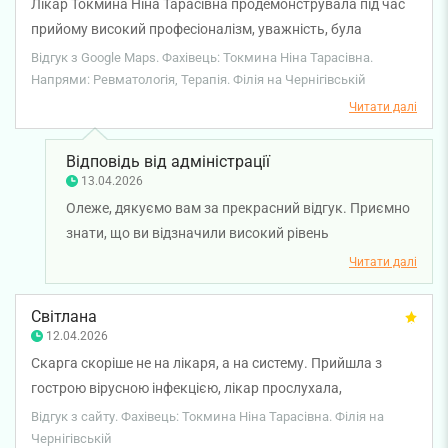
Лікар Токмина Ніна Тарасівна продемонструвала під час
прийому високий професіоналізм, уважність, була
привітною та надала корисні рекомендації по
Відгук з Google Maps. Фахівець: Токмина Ніна Тарасівна.
відновленню стану здоров'я.
Напрями: Ревматологія, Терапія. Філія на Чернігівській
Читати далі
Відповідь від адміністрації
13.04.2026
Олеже, дякуємо вам за прекрасний відгук. Приємно
знати, що ви відзначили високий рівень
професіоналізму та уважне ставлення лікаря-
Читати далі
терапевта Ніни Токминої. Бажаємо вам міцного
здоров'я!
Світлана
12.04.2026
Скарга скоріше не на лікаря, а на систему. Прийшла з
гострою вірусною інфекцією, лікар прослухала,
призначила лікування, відправила на рентген легень і
Відгук з сайту. Фахівець: Токмина Ніна Тарасівна. Філія на
здачу аналізів. При цьому сказала, що якщо стан
Чернігівській