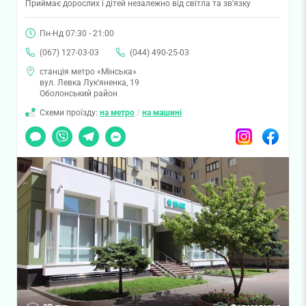
Приймає дорослих і дітей незалежно від світла та зв'язку
Пн-Нд 07:30 - 21:00
(067) 127-03-03
(044) 490-25-03
станція метро «Мінська»
вул. Левка Лук'яненка, 19
Оболонський район
Схеми проїзду:
на метро
/
на машині
Чат
Viber
Telegram
Messenger
Instagram
Facebook