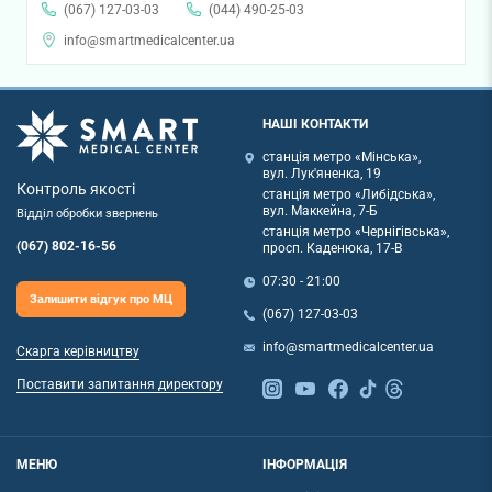
(067) 127-03-03
(044) 490-25-03
info@smartmedicalcenter.ua
НАШІ КОНТАКТИ
станція метро «Мінська»,
вул. Лук'яненка, 19
Контроль якості
станція метро «Либідська»,
вул. Маккейна, 7-Б
Відділ обробки звернень
станція метро «Чернігівська»,
(067) 802-16-56
просп. Каденюка, 17-В
07:30 - 21:00
Залишити відгук про МЦ
(067) 127-03-03
info@smartmedicalcenter.ua
Скарга керівництву
Поставити запитання директору
МЕНЮ
ІНФОРМАЦІЯ