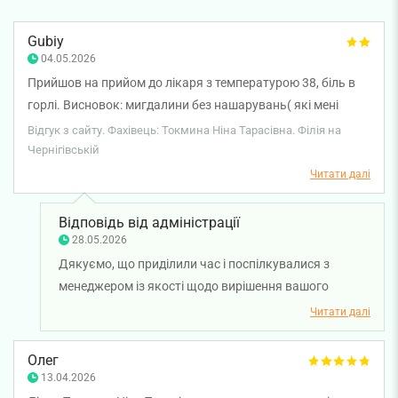
Gubiy
04.05.2026
Прийшов на прийом до лікаря з температурою 38, біль в
горлі. Висновок: мигдалини без нашарувань( які мені
видалили ще в дитинстві). Температура 35,8*С ( яку
Відгук з сайту. Фахівець: Токмина Ніна Тарасівна. Філія на
міряли меньше хвилини). Рекомендації: повторна
Чернігівській
консультація кардіолога!!! Причому тут кардіолог? Я
Читати далі
звернувся з болем горлі та температурою. І вишенька на
торті-прийти на повторний прийом через 2-3 дні. За що
Відповідь від адміністрації
сплатив 1200 не розумію, до цього лікаря звертатися не
28.05.2026
буду і не рекомендую.
Дякуємо, що приділили час і поспілкувалися з
менеджером із якості щодо вирішення вашого
питання. Бажаємо вам міцного здоров’я!
Читати далі
Олег
13.04.2026