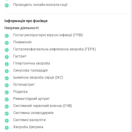
Проводить онлайн-консультації
Інформація про фахівця
Напрями діяльності:
Гострі респіраторні вірусні інфекції (ГРВІ)
Пневмонія
Гастроезофагеальна рефлюксна хвороба (ГЕРХ)
Гастрит
Гіпертонічна хвороба
Синусова тахікардія
Ішемічна хвороба серця (ІХС)
Остеоартрит
Подагра
Ревматоїдний артрит
Системний червоний вовчак (СЧВ)
Системна склеродермія
Системні васкуліти
Хвороба Шегрена