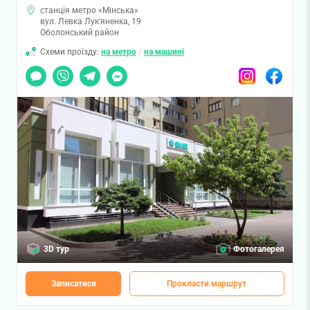
станція метро «Мінська»
вул. Левка Лук'яненка, 19
Оболонський район
Схеми проїзду:
на метро
/
на машині
Чат
Viber
Telegram
Messenger
Instagram
Facebook
3D тур
Фотогалерея
Записатися
Прокласти маршрут