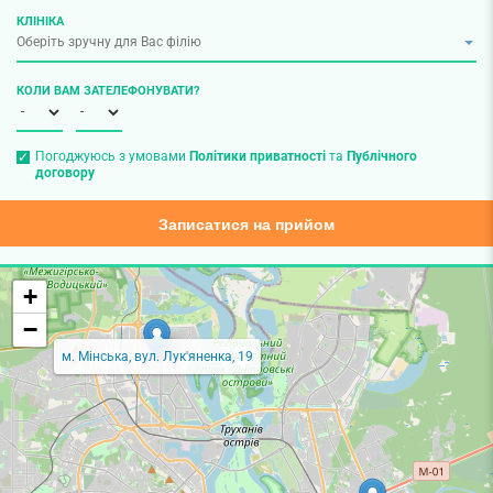
КЛІНІКА
КОЛИ ВАМ ЗАТЕЛЕФОНУВАТИ?
Погоджуюсь з умовами
Політики приватності
та
Публічного
договору
Записатися на прийом
+
−
м. Мінська, вул. Лук'яненка, 19