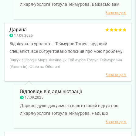
лікаря-уролога Тогрула Теймурова. Бажаємо вам
міцного здоров'я!
Читати далі
Дарина
17.09.2025
Відвідувала уролога — Теймуров Тогрул, чудовий
спеціаліст, все обгрунтовано пояснив про мою проблему.
Дякую, буду звертатись ще👌🏻
Відгук з Google Maps. Фахівець: Теймуров Тогрул Теймурович
(Урологія). Філія на Оболоні
Читати далі
Відповідь від адміністрації
17.09.2025
Дарино, дуже дякуємо за ваш втішний відгук про
лікаря-уролога Тогрула Теймурова. Раді, що
консультація у лікаря була для вас зрозумілою та
Читати далі
корисною. Бажаємо вам міцного здоров'я!