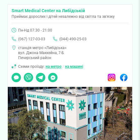
Smart Medical Center на Либідській
Приймає дорослих і дітей незалежно від світла та зв'язку
Пн-Нд 07:30 - 21:00
(067) 127-03-03
(044) 490-25-03
станція метро «Либідська»
вул. Джона Маккейна, 7-Б
Печерський район
Схеми проїзду:
на метро
/
на машині
Чат
Viber
Telegram
Messenger
Instagram
Facebook