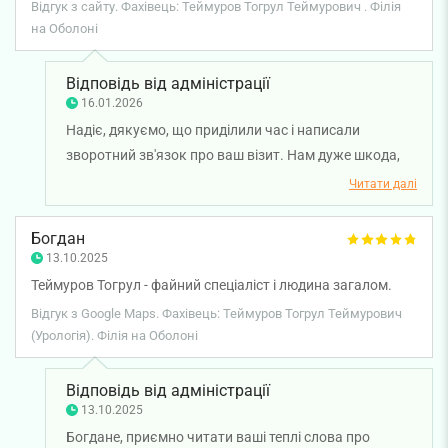
Відгук з сайту. Фахівець: Теймуров Тогрул Теймурович . Філія
на Оболоні
Відповідь від адміністрації
16.01.2026
Надіє, дякуємо, що приділили час і написали
зворотний зв'язок про ваш візит. Нам дуже шкода,
що у вас склалися такі враження про лікаря. Ми
Читати далі
передали ваші слова менеджеру з якості для
детального опрацювання ситуації. Бажаємо вам
Богдан
міцного здоров'я.
13.10.2025
Теймуров Тогрул - файний спеціаліст і людина загалом.
Відгук з Google Maps. Фахівець: Теймуров Тогрул Теймурович
(Урологія). Філія на Оболоні
Відповідь від адміністрації
13.10.2025
Богдане, приємно читати ваші теплі слова про