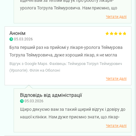
Вдячні вам за теплий відгук про роботу лікаря-
уролога Тогрула Теймуровича. Нам приємно, що
консультація пройшла для вас легко та без зайвого
Читати далі
хвилювання, а професійний і доброзичливий підхід
лікаря залишив позитивне враження. Бажаємо вам
Анонім
міцного здоров'я!
05.03.2026
Була перший раз на прийомі у лікаря-уролога Теймурова
Тогрула Теймуровича, дуже хороший лікар, я не могла
вилікувати цистит пів року, він переріс в гостру форму і
Відгук з Google Maps. Фахівець: Теймуров Тогрул Теймурович
нічого не допомогло. Після звернення і лікування, на диво
(Урологія). Філія на Оболоні
все пройшло і стала значно краще себе почувати, тому я
Читати далі
дуже вдячна, що мені змогли допомогти і я тепер не
страждаю.
Відповідь від адміністрації
05.03.2026
Щиро дякуємо вам за такий щирий відгук і довіру до
нашої клініки. Нам дуже приємно знати, що лікар-
уролог Тогрул Теймуров зміг допомогти вам і
Читати далі
підібрати ефективне лікування. Раді, що ви