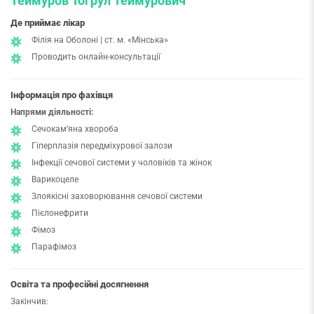
Теймуров Тогрул Теймурович
Де приймає лікар
Філія на Оболоні | ст. м. «Мінська»
Проводить онлайн-консультації
Інформація про фахівця
Напрями діяльності:
Сечокамʼяна хвороба
Гіперплазія передміхурової залози
Інфекції сечової системи у чоловіків та жінок
Варикоцеле
Злоякісні заховорювання сечової системи
Пієлонефрити
Фімоз
Парафімоз
Освіта та професійні досягнення
Закінчив: