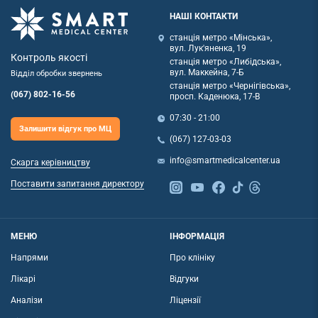
НАШІ КОНТАКТИ
станція метро «Мінська»,
вул. Лук'яненка, 19
Контроль якості
станція метро «Либідська»,
вул. Маккейна, 7-Б
Відділ обробки звернень
станція метро «Чернігівська»,
(067) 802-16-56
просп. Каденюка, 17-В
07:30 - 21:00
Залишити відгук про МЦ
(067) 127-03-03
info@smartmedicalcenter.ua
Скарга керівництву
Поставити запитання директору
МЕНЮ
ІНФОРМАЦІЯ
Напрями
Про клініку
Лікарі
Відгуки
Аналізи
Ліцензії