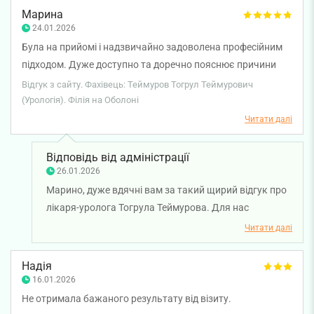
почуваєтеся значно краще. Бажаємо вам міцного
Марина
здоров'я!
24.01.2026
Була на прийомі і надзвичайно задоволена професійним
підходом. Дуже доступно та доречно пояснює причини
захворювання, а головне — швидко знаходить ефективне
Відгук з сайту. Фахівець: Теймуров Тогрул Теймурович
рішення, і призначене лікування справді допомагає. Щиро
(Урологія). Філія на Оболоні
дякую, було дуже приємно мати справу з таким лікарем.
Читати далі
Відповідь від адміністрації
26.01.2026
Марино, дуже вдячні вам за такий щирий відгук про
лікаря-уролога Тогрула Теймурова. Для нас
надзвичайно важливо, щоб пацієнти отримували
Читати далі
зрозумілі пояснення та відчували реальну користь
від лікування. Бажаємо вам міцного здоров'я!
Надія
16.01.2026
Не отримала бажаного результату від візиту.