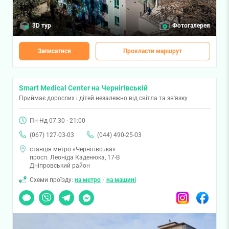
3D тур
Фотогалерея
Записатися
Прокласти маршрут
Smart Medical Center на Чернігівській
Приймає дорослих і дітей незалежно від світла та зв'язку
Пн-Нд 07:30 - 21:00
(067) 127-03-03
(044) 490-25-03
станція метро «Чернігівська»
просп. Леоніда Каденюка, 17-В
Дніпровський район
Схеми проїзду:
на метро
/
на машині
Чат
Viber
Telegram
Messenger
Instagram
Facebook