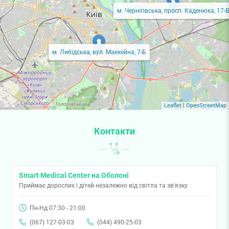
м. Чернігівська, просп. Каденюка, 17-В
м. Либідська, вул. Маккейна, 7-Б
Leaflet
|
OpenStreetMap
Контакти
Smart Medical Center на Оболоні
Приймає дорослих і дітей незалежно від світла та зв'язку
Пн-Нд 07:30 - 21:00
(067) 127-03-03
(044) 490-25-03