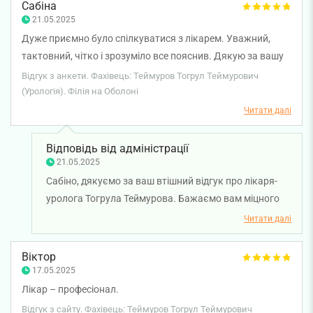
Сабіна
21.05.2025
Дуже приємно було спілкуватися з лікарем. Уважний,
тактовний, чітко і зрозуміло все пояснив. Дякую за вашу
роботу.
Відгук з анкети. Фахівець: Теймуров Тогрул Теймурович
(Урологія). Філія на Оболоні
Читати далі
Відповідь від адміністрації
21.05.2025
Сабіно, дякуємо за ваш втішний відгук про лікаря-
уролога Тогрула Теймурова. Бажаємо вам міцного
здоров'я!
Читати далі
Віктор
17.05.2025
Лікар – професіонал.
Відгук з сайту. Фахівець: Теймуров Тогрул Теймурович