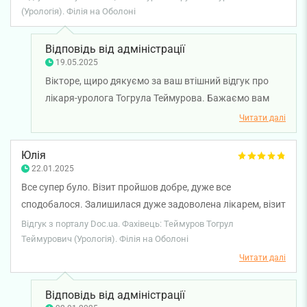
(Урологія). Філія на Оболоні
Відповідь від адміністрації
19.05.2025
Вікторе, щиро дякуємо за ваш втішний відгук про
лікаря-уролога Тогрула Теймурова. Бажаємо вам
міцного здоров'я!
Читати далі
Юлія
22.01.2025
Все супер було. Візит пройшов добре, дуже все
сподобалося. Залишилася дуже задоволена лікарем, візит
пройшов доволі швидко, мені допомогли. Все дійсно було
Відгук з порталу Doc.ua. Фахівець: Теймуров Тогрул
класно.
Теймурович (Урологія). Філія на Оболоні
Читати далі
Відповідь від адміністрації