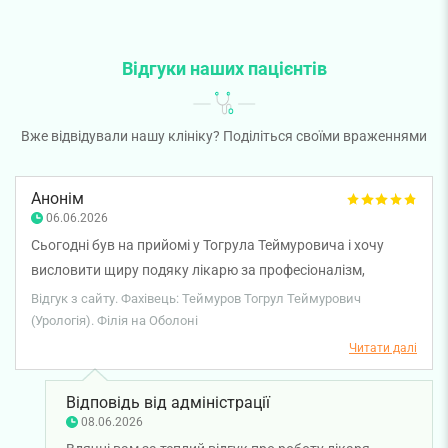
Відгуки наших пацієнтів
Вже відвідували нашу клініку? Поділіться своїми враженнями
Анонім
06.06.2026
Сьогодні був на прийомі у Тогрула Теймуровича і хочу
висловити щиру подяку лікарю за професіоналізм,
уважність та людяність. Прийом пройшов максимально
Відгук з сайту. Фахівець: Теймуров Тогрул Теймурович
комфортно, без зайвого хвилювання. Дуже приємно
(Урологія). Філія на Оболоні
зустрічати таких компетентних спеціалістів. Щиро
Читати далі
рекомендую цього лікаря всім, хто шукає якісну медичну
допомогу та уважне ставлення!
Відповідь від адміністрації
08.06.2026