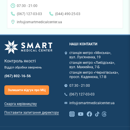
07:30 - 21:00
(067) 127-03-03
(044) 490-25-03
info@smartmedicalcenter.ua
НАШІ КОНТАКТИ
станція метро «Мінська»,
вул. Лук'яненка, 19
Контроль якості
станція метро «Либідська»,
вул. Маккейна, 7-Б
Відділ обробки звернень
станція метро «Чернігівська»,
(067) 802-16-56
просп. Каденюка, 17-В
07:30 - 21:00
Залишити відгук про МЦ
(067) 127-03-03
info@smartmedicalcenter.ua
Скарга керівництву
Поставити запитання директору