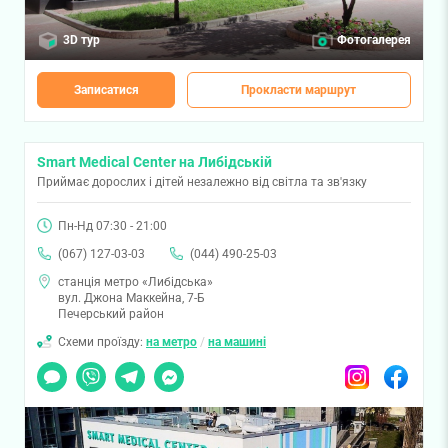
3D тур
Фотогалерея
Записатися
Прокласти маршрут
Smart Medical Center на Либідській
Приймає дорослих і дітей незалежно від світла та зв'язку
Пн-Нд 07:30 - 21:00
(067) 127-03-03
(044) 490-25-03
станція метро «Либідська»
вул. Джона Маккейна, 7-Б
Печерський район
Схеми проїзду:
на метро
/
на машині
Чат
Viber
Telegram
Messenger
Instagram
Facebook