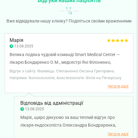
Відгуки наших пацієнтів
Вже відвідували нашу клініку? Поділіться своїми враженнями
Марія
13.08.2025
Велика подяка чудовій команді Smart Medical Center —
лікарю Бондаренко О.М., медсестрі Яні Філоненко,
анестезіологу Вороні К.М. та анестезистці Оксані
Відгук з сайту. Фахівець: Степаненко Оксана Григорівна.
Степаненко. Проводили колоноскопію моєму чоловікові,
Напрями: Колоноскопія, Анестезіологія. Філія на Печерську
який довго вагався, чи робити. Усе пройшло професійно,
Читати далі
комфортно й з великою турботою. Ми давні пацієнти
вашої клініки, завжди задоволені, ділюся щиро! ) Окремо
Відповідь від адміністрації
дякую Оксані за рекомендацію такої чудової бригади!
13.08.2025
Гарної праці вам і вдячних пацієнтів!!!
Маріє, щиро дякуємо за ваш теплий відгук про
лікаря-ендоскопіста Олександра Бондраренка,
лікаря-анестезіолога Костянтина Ворону, медсестру
Читати далі