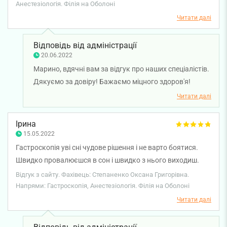
Анестезіологія. Філія на Оболоні
спеціалістів. Всім рекомендую :)
Читати далі
Відповідь від адміністрації
20.06.2022
Марино, вдячні вам за відгук про наших спеціалістів.
Дякуємо за довіру! Бажаємо міцного здоров'я!
Читати далі
Ірина
15.05.2022
Гастроскопія уві сні чудове рішення і не варто боятися.
Швидко провалюєшся в сон і швидко з нього виходиш.
Персонал усе зробив настільки добре, що не відчуваєш,
Відгук з сайту. Фахівець: Степаненко Оксана Григорівна.
що пройшов таку неприємну процедуру. Велике дякую
Напрями: Гастроскопія, Анестезіологія. Філія на Оболоні
анестезіологу: Алєксандрова О.В., Степаненко О.Г. (м/с)
Читати далі
та ендоскопісту: Просуков Д.П., Мулярчук І.О.(м/с).