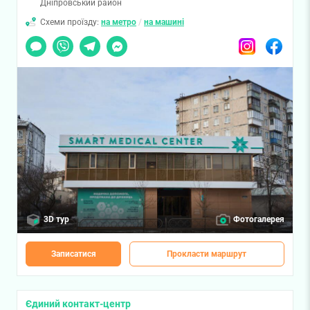
Дніпровський район
Схеми проїзду:
на метро
/
на машині
Чат
Viber
Telegram
Messenger
Instagram
Facebook
3D тур
Фотогалерея
Записатися
Прокласти маршрут
Єдиний контакт-центр