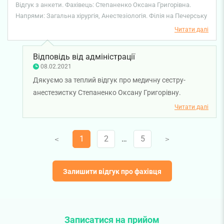
настрій пацієнта — це запорука результату. Дякую!
Відгук з анкети. Фахівець: Степаненко Оксана Григорівна.
Напрями: Загальна хірургія, Анестезіологія. Філія на Печерську
Читати далі
Відповідь від адміністрації
08.02.2021
Дякуємо за теплий відгук про медичну сестру-
анестезистку Степаненко Оксану Григорівну.
Дякуємо за довіру і щиро бажаємо вам міцного
Читати далі
здоров'я!
1
2
…
5
V
V
Залишити відгук про фахівця
Записатися на прийом