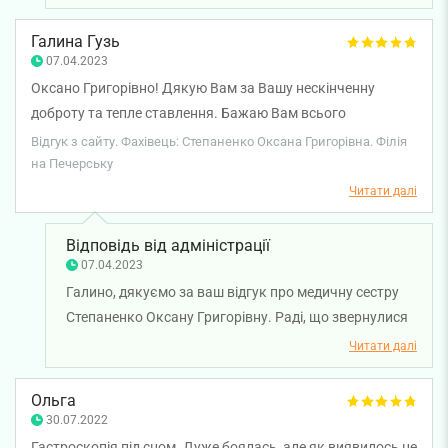
Яну та анестезістку Оксану. Приємно знати, що наша
команда змогла створити комфортні умови та
Галина Гузь
надати якісну допомогу, знявши усі хвилювання.
07.04.2023
Бажаємо вам мінцого здоров'я!
Оксано Григорівно! Дякую Вам за Вашу нескінченну
доброту та тепле ставлення. Бажаю Вам всього
найкращого і лише вдячних пацієнтів! Дай Бог Вам
Відгук з сайту. Фахівець: Степаненко Оксана Григорівна. Філія
здоров'я!
на Печерську
Читати далі
Відповідь від адміністрації
07.04.2023
Галино, дякуємо за ваш відгук про медичну сестру
Степаненко Оксану Григорівну. Раді, що звернулися
у клініку. Бажаємо міцного здоров'я!
Читати далі
Ольга
30.07.2022
Гастроскопія під сном. Дуже боялась, але як виявилось не