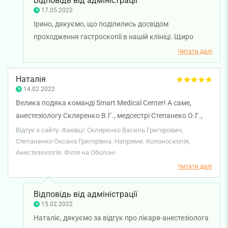
Відповідь від адміністрації
17.05.2022
Ірино, дякуємо, що поділились досвідом
проходження гастроскопії в нашій клініці. Щиро
вдячні за відгук про працівників. Бажаємо міцного
Читати далі
здоров'я і всього найкращого.
Наталія
14.02.2022
Велика подяка команді Smart Medical Center! А саме,
анестезіологу Скляренко В.Г., медсестрі Степанеко О.Г.,
ендоскопісту Просукову Д.П.
Відгук з сайту. Фахівці: Скляренко Василь Григорович,
Степаненко Оксана Григорівна. Напрями: Колоноскопія,
Анестезіологія. Філія на Оболоні
Читати далі
Відповідь від адміністрації
15.02.2022
Наталіє, дякуємо за відгук про лікаря-анестезіолога