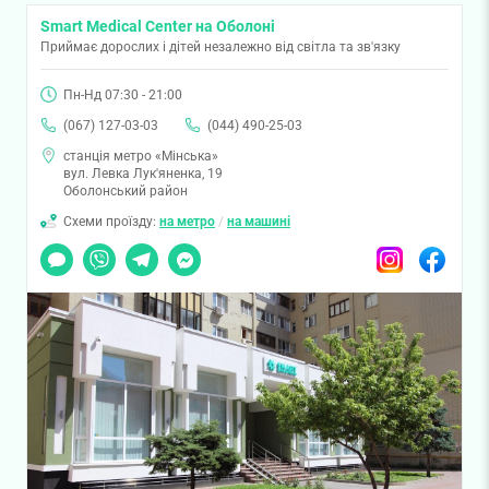
Smart Medical Center на Оболоні
Приймає дорослих і дітей незалежно від світла та зв'язку
Пн-Нд 07:30 - 21:00
(067) 127-03-03
(044) 490-25-03
станція метро «Мінська»
вул. Левка Лук'яненка, 19
Оболонський район
Схеми проїзду:
на метро
/
на машині
Чат
Viber
Telegram
Messenger
Instagram
Facebook