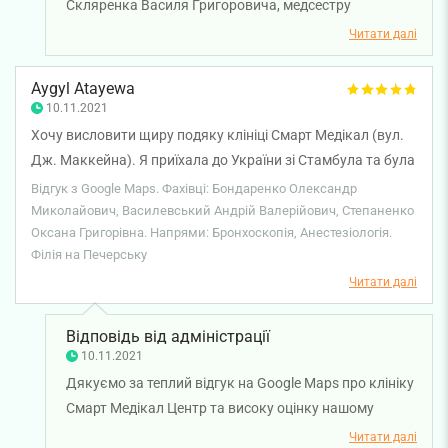
Скляренка Василя Григоровича, медсестру
Степаненко Оксану Григорівну та лікаря-
Читати далі
ендоскопіста Просукова Дмитра Павловича. Щиро
бажаємо вам міцного здоров’я!
Aygyl Atayewa
10.11.2021
Хочу висловити щиру подяку клініці Смарт Медікал (вул.
Дж. Маккейна). Я приїхала до України зі Стамбула та була
на процедурі Бронхоскопія. Хочеться розпочати з
Відгук з Google Maps. Фахівці: Бондаренко Олександр
привітного персоналу. Я була записана на ранок 9:30, за 2
Миколайович, Василевський Андрій Валерійович, Степаненко
Оксана Григорівна. Напрями: Бронхоскопія, Анестезіологія.
дні мені зателефонували та попередили, що змінили час.
Філія на Печерську
Це дуже відповідально та приємно. Окрема подяка всім
Читати далі
лікарям та медсестрам, що були зі мною весь період та
процес бронхоскопії. Дякую моєму лікарю-ендоскопісту
Олександру Миколайовичу. Дякую за те, що він
Відповідь від адміністрації
10.11.2021
заздалегідь поінформував мене про все, що стосується
Дякуємо за теплий відгук на Google Maps про клініку
процедури — дуже грамотно, не залякуючи. Оскільки я
Смарт Медікал Центр та високу оцінку нашому
астматик, він перерахував усі можливі ускладнення.
медичному персоналу. Дякуємо за довіру і щиро
Дякую моєму анестезіологу Василевському Андрію
Читати далі