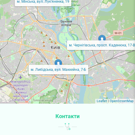
м. Мінська, вул. Лук'яненка, 19
м. Чернігівська, просп. Каденюка, 17-В
м. Либідська, вул. Маккейна, 7-Б
Leaflet
|
OpenStreetMap
Контакти