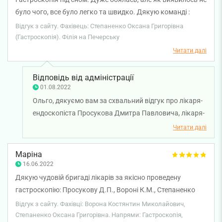
було чого, все було легко та швидко. Дякую команді :
Просукову Д.П., Філоненко С.М., Андрюхову А.Г.,
Відгук з сайту. Фахівець: Степаненко Оксана Григорівна
Степаненко О.Г. Особливо дякую лікарю- ендоскопісту,
(Гастроскопія). Філія на Печерську
який заходив після процедури, щоб розповісти про
Читати далі
висновки дослідження та проконтролювати мій стан після
наркозу. Рекомендую. Чудова команда. Ви в надійних
Відповідь від адміністрації
руках.
01.08.2022
Ольго, дякуємо вам за схвальний відгук про лікаря-
ендоскопіста Просукова Дмитра Павловича, лікаря-
анестезіолога Андрюхова Артема Геннадійовича та
Читати далі
медичних сестер Степанененко Оксану Григорівну і
Філоненко Світлану Миколаївну. Бажаємо вам
Маріна
міцного здоров'я!
16.06.2022
Дякую чудовій бригаді лікарів за якісно проведену
гастроскопію: Просукову Д.П., Вороні К.М., Степаненко
О.Г. та Мулярчук І. Все пройшло ідеально, дуже
Відгук з сайту. Фахівці: Ворона Костянтин Миколайович,
задоволена візітом, професійними та особисими якостями
Степаненко Оксана Григорівна. Напрями: Гастроскопія,