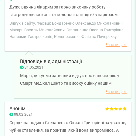
Дуже вдячна лікарям за гарно виконану роботу
гастродуоденоскопії та колоноскопії під в/в наркозом:
Макарь Василь Миколайович, Степаненко Оксана
Відгук з сайту. Фахівці: Бондаренко Олександр Миколайович,
Григорівна, Філоненко Світлана Миколаївна та
Макарь Василь Миколайович, Степаненко Оксана Григорівна.
Напрями: Гастроскопія, Колоноскопія. Філія на Печерську
Бондаренко Олександр Миколайович. Все на вищому
рівні, з позитивом, я залишилася дуже задоволена! Раджу
Читати далі
цих медиків!
Відповідь від адміністрації
31.05.2021
Маріє, дякуємо за теплий відгук про ендоскопію у
Смарт Медікал Центр та високу оцінку нашим
медичним працівникам. Дякуємо за довіру і щиро
Читати далі
бажаємо вам міцного здоров'я!
Анонім
08.02.2021
Сердечна подяка Степаненко Оксані Григорівні за уважне,
чуйне ставлення, за позитив, який вона випромінює. А