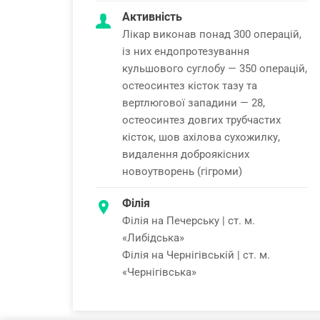
Активність
Лікар виконав понад 300 операцій,
із них ендопротезування
кульшового суглобу — 350 операцій,
остеосинтез кісток тазу та
вертлюгової западини — 28,
остеосинтез довгих трубчастих
кісток, шов ахілова сухожилку,
видалення доброякісних
новоутворень (гігроми)
Філія
Філія на Печерську | ст. м.
«Либідська»
Філія на Чернігівській | ст. м.
«Чернігівська»