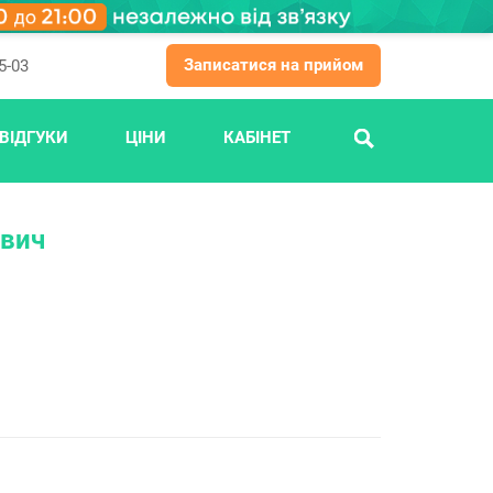
Записатися на прийом
5-03
ВІДГУКИ
ЦІНИ
КАБІНЕТ
ПОШУК
ович