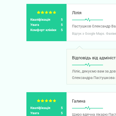
Лілія
Кваліфікація
5
Увага
5
Пастушков Олександр Вале
Комфорт клініки
5
Відгук з Google Maps. Фахів
Відповідь від адмініст
Ліліє, дякуємо вам за до
Олександра Пастушкова з
Галина
Кваліфікація
5
Увага
5
Щиро вдячна лікарю Пасту