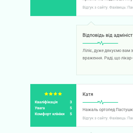
Відгук з сайту. Фахівець: П
Відповідь від адмініст
Ліліє, дуже дякуємо вам 
враження. Раді, що лікар
лікування. Бажаємо вам м
Катя
Кваліфікація
3
Увага
5
Нажаль ортопед Пастушко
Комфорт клініки
5
Відгук з сайту. Фахівець: 