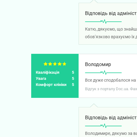
Відповідь від адмініст
Катю, дякуємо, що знайшл
обов’язково врахуємо їх
Володомир
Кваліфікація
5
Увага
5
Все дуже сподобалося на в
Комфорт клініки
5
Відгук з порталу Doc.ua. Фа
Відповідь від адмініст
Володимире, дякумо за в