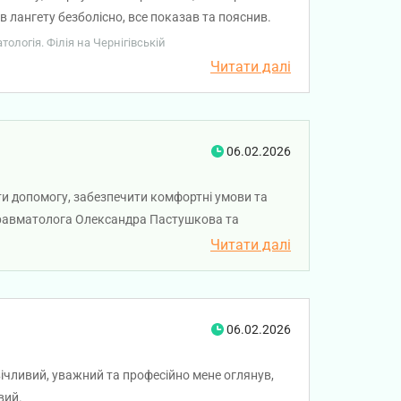
в лангету безболісно, все показав та пояснив.
ологія. Філія на Чернігівській
Читати далі
06.02.2026
ати допомогу, забезпечити комфортні умови та
д-травматолога Олександра Пастушкова та
мо вам міцного здоров'я!
Читати далі
06.02.2026
ічливий, уважний та професійно мене оглянув,
вий.