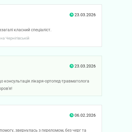
23.03.2026
агалі класний спеціаліст.
 на Чернігівській
23.03.2026
, що консультація лікаря-ортопед-травматолога
ров'я!
06.02.2026
омогу, звернулась з переломом, без черг та