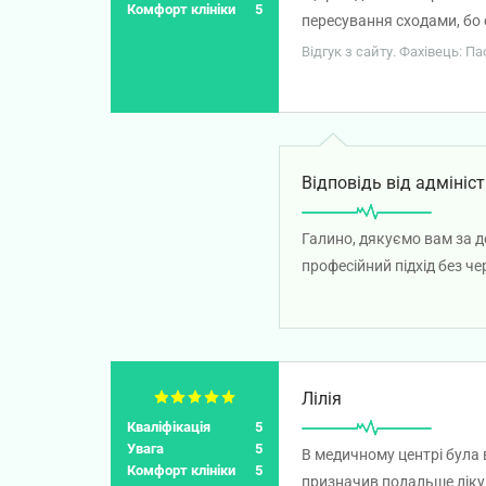
Комфорт клініки
5
пересування сходами, бо 
Дякую! Мира та процвіта
Відгук з сайту. Фахівець: 
Відповідь від адмініст
Галино, дякуємо вам за д
професійний підхід без ч
персоналу залишила у вас
Лілія
Кваліфікація
5
Увага
5
В медичному центрі була 
Комфорт клініки
5
призначив подальше ліку