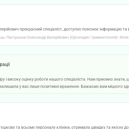
рійович прекрасний спеціаліст, доступно пояснює інформацію та вз
ець: Пастушков Олександр Валерійович (Ортопедія і травматологія). Філія
рації
віру і високу оцінку роботи нашого спеціаліста. Нам приємно знати
алишила у вас лише позитивні враження. Бажаємо вам міцного здо
шкову та всьому персоналу клініки, отримала швидку та якісну доп