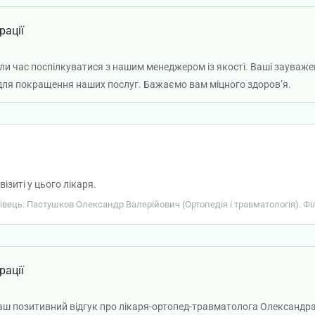
рації
и час поспілкуватися з нашим менеджером із якості. Ваші зауваженн
 для покращення наших послуг. Бажаємо вам міцного здоров’я.
ізиті у цього лікаря.
хівець: Пастушков Олександр Валерійович (Ортопедія і травматологія). Філ
рації
аш позитивний відгук про лікаря-ортопед-травматолога Олександр