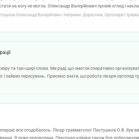
стати на ногу не могла. Олександр Валерійович провів огляд і накла
ння!
Пастушков Олександр Валерійович. Напрями: Дорослим, Ортопедія і травмат
рації
овіру та такі щирі слова. Ми раді, що змогли оперативно організув
ерг і зайвих пересувань. Приємно знати, що робота лікаря-ортопе
 позитивні враження, навіть у непростій ситуації з травмою. Бажає
вперше, все сподобалось. Лікар-травматолог Пастушков О.В. був вв
вання. Я дуже задоволена. Персонал клініки також був доброзичли