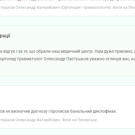
астушков Олександр Валерійович (Ортопедія і травматологія). Філія на Пе
рації
за відгук і за те, що обрали наш медичний центр. Нам дуже приємно,
-ортопед-травматолог Олександр Пастушков уважно оглянув вас, на
іцного здоров'я!
в не визначив діагнозу і прописав банальний диклофінак.
Пастушков Олександр Валерійович. Філія на Печерську