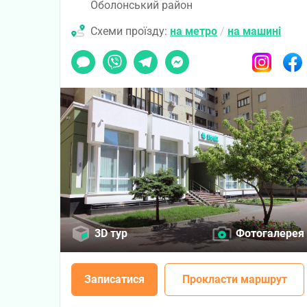
Оболонський район
Схеми проїзду:
на метро
/
на машині
Чат
Viber
Telegram
Messenger
Instagram
Faceb
3D тур
Фотогалерея
Записатися
Прокласти маршрут