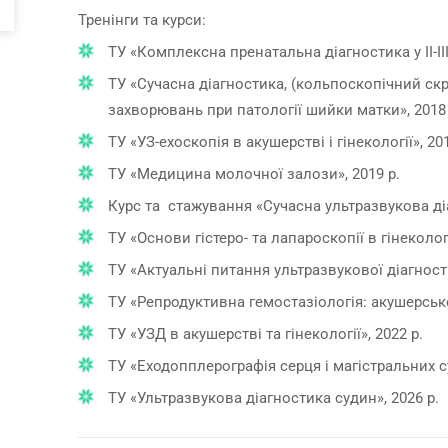
Тренінги та курси:
ТУ «Комплексна пренатальна діагностика у ІІ-ІІІ
ТУ «Сучасна діагностика, (кольпоскопічний скр
захворювань при патології шийки матки», 2018 
ТУ «УЗ-ехоскопія в акушерстві і гінекології», 201
ТУ «Медицина молочної залози», 2019 р.
Курс та стажування «Сучасна ультразвукова ді
ТУ «Основи гістеро- та лапароскопії в гінекологі
ТУ «Актуальні питання ультразвукової діагности
ТУ «Репродуктивна гемостазіологія: акушерсько-
ТУ «УЗД в акушерстві та гінекології», 2022 р.
ТУ «Еходопплерографія серця і магістральних су
ТУ «Ультразвукова діагностика судин», 2026 р.