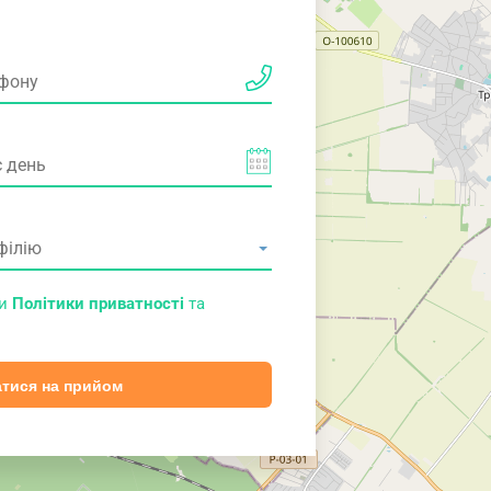
ми
Політики приватності
та
тися на прийом