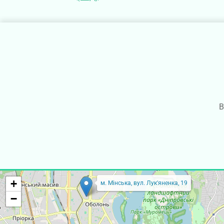
В
+
м. Мінська, вул. Лук'яненка, 19
−