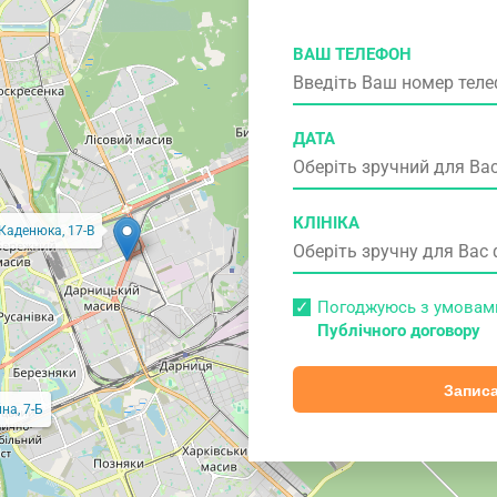
ВАШ ТЕЛЕФОН
ДАТА
КЛІНІКА
 Каденюка, 17-В
Погоджуюсь з умова
Публічного договору
Записа
на, 7-Б