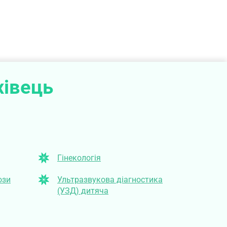
хівець
Гінекологія
ози
Ультразвукова діагностика
(УЗД) дитяча