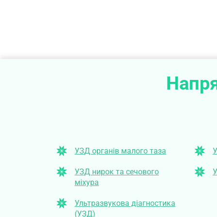
Напря
УЗД органів малого таза
У
УЗД нирок та сечового
У
міхура
Ультразвукова діагностика
(УЗД)