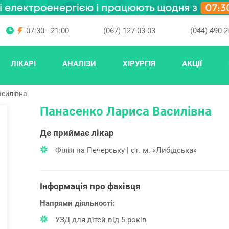
07:30 - 21:00
(067) 127-03-03
(044) 490-2
ЛІКАРІ
АНАЛІЗИ
ХІРУРГІЯ
АКЦІЇ
асилівна
Панасенко Лариса Василівна
Де приймає лікар
Філія на Печерську | ст. м. «Либідська»
Інформація про фахівця
Напрями діяльності:
УЗД для дітей від 5 років