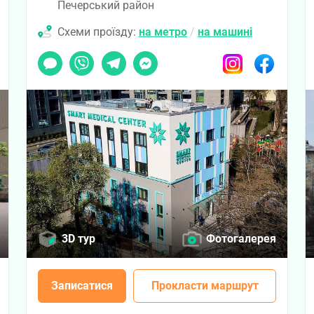
Печерський район
Схеми проїзду:
на метро
/
на машині
ook
Чат
Viber
Telegram
Messenger
Instagram
Facebook
3D тур
Фотогалерея
Записатися
Прокласти маршрут