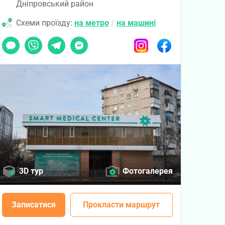
Дніпровський район
Схеми проїзду:
на метро
/
на машині
Чат
Viber
Telegram
Messenger
Instagram
Facebook
3D тур
Фотогалерея
Записатися
Прокласти маршрут