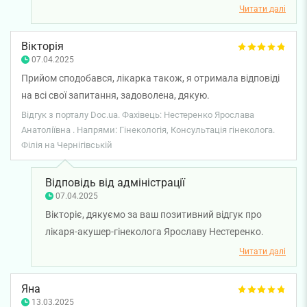
гінеколога Ярославу Нестеренко. Бажаємо вам
Читати далі
міцного здоров'я!
Вікторія
07.04.2025
Прийом сподобався, лікарка також, я отримала відповіді
на всі свої запитання, задоволена, дякую.
Відгук з порталу Doc.ua. Фахівець: Нестеренко Ярослава
Анатоліївна . Напрями: Гінекологія, Консультація гінеколога.
Філія на Чернігівській
Відповідь від адміністрації
07.04.2025
Вікторіє, дякуємо за ваш позитивний відгук про
лікаря-акушер-гінеколога Ярославу Нестеренко.
Бажаємо вам міцного здоров'я!
Читати далі
Яна
13.03.2025