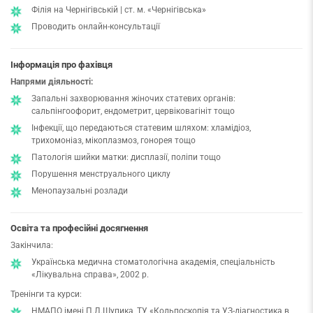
Філія на Чернігівській | ст. м. «Чернігівська»
Проводить онлайн-консультації
Інформація про фахівця
Напрями діяльності:
Запальні захворювання жіночих статевих органів:
сальпінгоофорит, ендометрит, цервіковагініт тощо
Інфекції, що передаються статевим шляхом: хламідіоз,
трихомоніаз, мікоплазмоз, гонорея тощо
Патологія шийки матки: дисплазії, поліпи тощо
Порушення менструального циклу
Менопаузальні розлади
Освіта та професійні досягнення
Закінчила:
Українська медична стоматологічна академія, спеціальність
«Лікувальна справа», 2002 р.
Тренінги та курси:
НМАПО імені П.Л.Шупика, ТУ «Кольпоскопія та УЗ-діагностика в