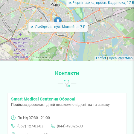
м. Чернігівська, просп. Каденюка, 17-В
м. Либідська, вул. Маккейна, 7-Б
Leaflet
|
OpenStreetMap
Контакти
Smart Medical Center на Оболоні
Приймає дорослих і дітей незалежно від світла та зв'язку
Пн-Нд 07:30 - 21:00
(067) 127-03-03
(044) 490-25-03