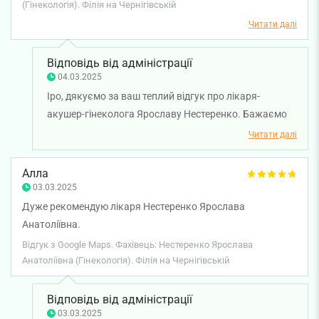
після візиту із гарним настроєм та відповідями на всі свої
(Гінекологія). Філія на Чернігівській
запитання♥️
Читати далі
Відповідь від адміністрації
04.03.2025
Іро, дякуємо за ваш теплий відгук про лікаря-
акушер-гінеколога Ярославу Нестеренко. Бажаємо
вам міцного здоров'я!
Читати далі
Алла
03.03.2025
Дуже рекомендую лікаря Нестеренко Ярослава
Анатоліївна.
Відгук з Google Maps. Фахівець: Нестеренко Ярослава
Анатоліївна (Гінекологія). Філія на Чернігівській
Відповідь від адміністрації
03.03.2025