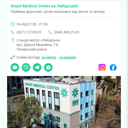
Smart Medical Center на Либідській
Приймає дорослих і дітей незалежно від світла та зв'язку
Пн-Нд 07:30 - 21:00
(067) 127-03-03
(044) 490-25-03
станція метро «Либідська»
вул. Джона Маккейна, 7-Б
Печерський район
Схеми проїзду:
на метро
/
на машині
Чат
Viber
Telegram
Messenger
Instagram
Facebook