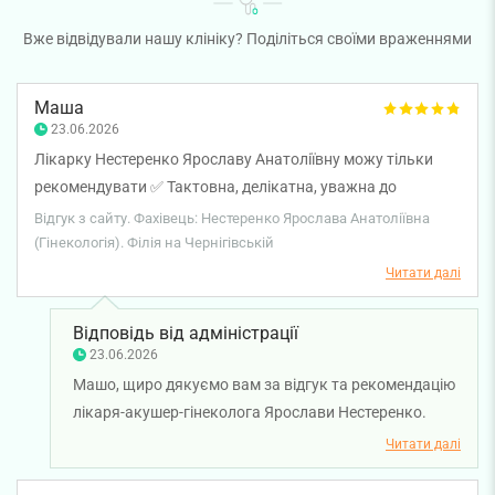
Вже відвідували нашу клініку? Поділіться своїми враженнями
Маша
23.06.2026
Лікарку Нестеренко Ярославу Анатоліївну можу тільки
рекомендувати ✅ Тактовна, делікатна, уважна до
пацієнта.
Відгук з сайту. Фахівець: Нестеренко Ярослава Анатоліївна
(Гінекологія). Філія на Чернігівській
Читати далі
Відповідь від адміністрації
23.06.2026
Машо, щиро дякуємо вам за відгук та рекомендацію
лікаря-акушер-гінеколога Ярослави Нестеренко.
Особливо приємно, що ви відзначили її тактовність,
Читати далі
делікатність та уважне ставлення до пацієнтів.
Бажаємо вам міцного здоров'я!