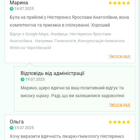
Марина
19.07.2025
Була на прийомі у Нестеренко Ярослави Анатоліївни, вона
компетентна та приємна в спілкуванні. Хороший
гінеколог, усе чітко пояснила, була уважна й акуратна під
Відгук з Google Maps. Фахівець: Нестеренко Ярослава
час огляду, тому я відчувала себе комфортно.
Анатоліївна . Напрями: Гінекологія, Консультація гінеколога.
Філія на Чернігівській
Залишилися приємні враження — звертатимусь ще за
потреби.
Читати далі
Відповідь від адміністрації
19.07.2025
Марино, щиро вдячні за ваш позитивний відгук та
високу оцінку. Раді, що ви залишилися задоволені
візитом до лікаря-акушер-гінеколога Ярослави
Читати далі
Нестеренко. Бажаємо вам міцного здоров'я! ,
Ольга
15.07.2025
Хочу виразити вдячність лікарю-гінекологу Нестеренко