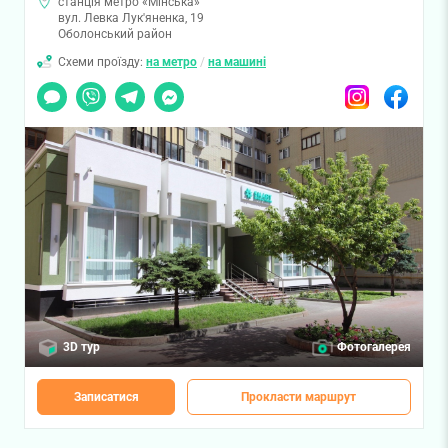
станція метро «Мінська»
вул. Левка Лук'яненка, 19
Оболонський район
Схеми проїзду:
на метро
/
на машині
Чат
Viber
Telegram
Messenger
Instagram
Facebook
3D тур
Фотогалерея
Записатися
Прокласти маршрут