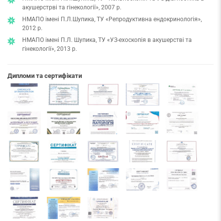
акушерстрві та гінекології», 2007 р.
НМАПО імені П.Л.Шупика, ТУ «Репродуктивна ендокринологія»,
2012 р.
НМАПО імені П.Л. Шупика, ТУ «УЗ-ехоскопія в акушерстві та
гінекології», 2013 р.
Дипломи та сертифікати