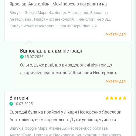
Ярославі Анатоліївні. Мені повезло потрапити на
консультацію до такого професійного та уважного лікаря,
Відгук з Google Maps. Фахівець: Нестеренко Ярослава
яка не пропускає важливих деталей, надала корисні
Анатоліївна . Напрями: Гінекологія, Гінекологічне УЗД,
Консультація гінеколога. Філія на Чернігівській
поради по жіночому здоровʼю, і не призначила купи
додаткових обстежень, як інколи буває з іншими
Читати далі
лікарями. Буду радити лікаря Ярославу Анатоліївнау
своїм подругам і колегам.
Відповідь від адміністрації
15.07.2025
Ольго, дуже раді, що ви задоволені візитом до
лікаря-акушер-гінеколога Ярослави Нестеренко.
Щиро вдячні за довіру та за те, що готові
Читати далі
рекомендувати нашого лікаря іншим. Бажаємо вам
міцного здоров'я!
Вікторія
10.07.2025
Сьогодні була на прийомі у лікаря Нестеренко Ярослави
Анатоліївна, всім задоволена. Дуже уважна, чуйна та
знаюча лікарка. Дякую.
Відгук з Google Maps. Фахівець: Нестеренко Ярослава
Анатоліївна . Напрями: Гінекологія, Консультація гінеколога.