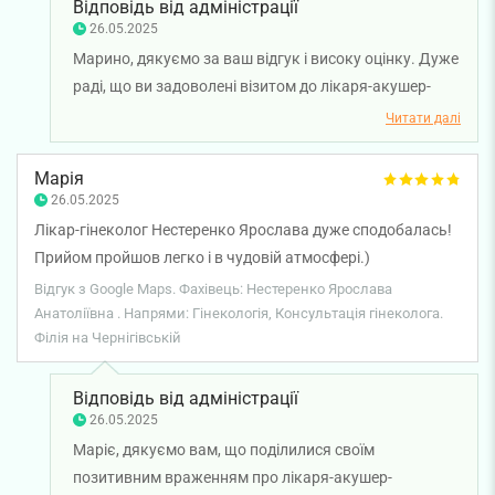
Відповідь від адміністрації
26.05.2025
Марино, дякуємо за ваш відгук і високу оцінку. Дуже
раді, що ви задоволені візитом до лікаря-акушер-
гінеколога Ярослави Нестеренко. Бажаємо вам
Читати далі
міцного здоров'я!
Марія
26.05.2025
Лікар-гінеколог Нестеренко Ярослава дуже сподобалась!
Прийом пройшов легко і в чудовій атмосфері.)
Відгук з Google Maps. Фахівець: Нестеренко Ярослава
Анатоліївна . Напрями: Гінекологія, Консультація гінеколога.
Філія на Чернігівській
Відповідь від адміністрації
26.05.2025
Маріє, дякуємо вам, що поділилися своїм
позитивним враженням про лікаря-акушер-