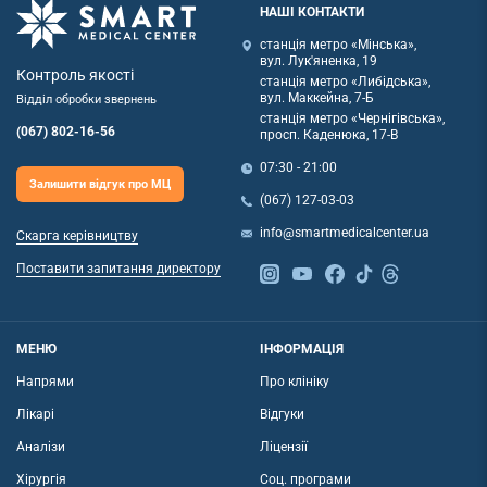
НАШІ КОНТАКТИ
станція метро «Мінська»,
вул. Лук'яненка, 19
Контроль якості
станція метро «Либідська»,
вул. Маккейна, 7-Б
Відділ обробки звернень
станція метро «Чернігівська»,
(067) 802-16-56
просп. Каденюка, 17-В
07:30 - 21:00
Залишити відгук про МЦ
(067) 127-03-03
info@smartmedicalcenter.ua
Скарга керівництву
Поставити запитання директору
МЕНЮ
ІНФОРМАЦІЯ
Напрями
Про клініку
Лікарі
Відгуки
Аналізи
Ліцензії
Хірургія
Соц. програми