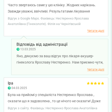
Часто звертаюсь саме у цю клініку. Жодних нарікань.
Завжди уважні, ввічливі. Результатами лікування
задоволена. Особливо хотіла б відмітити Нестеренко
Відгук з Google Maps. Фахівець: Нестеренко Ярослава
Ярославу Анатоліївну. Дуже приємна і чудовий лікар!!!
Анатоліївна (Гінекологія). Філія на Чернігівській
Читати далі
Відповідь від адміністрації
13.03.2025
Яно, дякуємо за ваш відгук про лікаря-акушер-
гінеколога Ярославу Нестеренко. Нам приємно чути,
що ви задоволені лікуванням та обслуговуванням у
Читати далі
нашій клініці. Бажаємо вам міцного здоров'я!
Іра
04.03.2025
Була на прийомі у спеціаліста Нестеренко Ярослава ,
сказати що я задоволена , то це нічого не сказати! Дуже
ввічлива та позитивна. Професійно розповіла все, вийшла
Відгук з сайту. Фахівець: Нестеренко Ярослава Анатоліївна