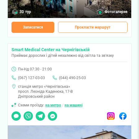
3D тур
Фотогалерея
Записатися
Прокласти маршрут
Smart Medical Center на Чернігівській
Приймає дорослих і дітей незалежно від світла та зв'язку
Пн-Нд 07:30 - 21:00
(067) 127-03-03
(044) 490-25-03
станція метро «Чернігівська»
просп. Леоніда Каденюка, 17-В
Дніпровський район
Схеми проїзду:
на метро
/
на машині
Чат
Viber
Telegram
Messenger
Instagram
Facebook