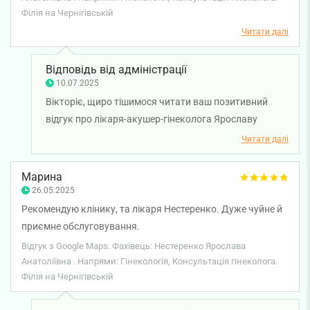
Філія на Чернігівській
Читати далі
Відповідь від адміністрації
10.07.2025
Вікторіє, щиро тішимося читати ваш позитивний
відгук про лікаря-акушер-гінеколога Ярославу
Нестеренко. Раді, що ви залишились задовоелні
Читати далі
своїи візитом. Бажаємо вам міцного здоров'я!
Марина
26.05.2025
Рекомендую клінику, та лікаря Нестеренко. Дуже чуйне й
приємне обслуговування.
Відгук з Google Maps. Фахівець: Нестеренко Ярослава
Анатоліївна . Напрями: Гінекологія, Консультація гінеколога.
Філія на Чернігівській