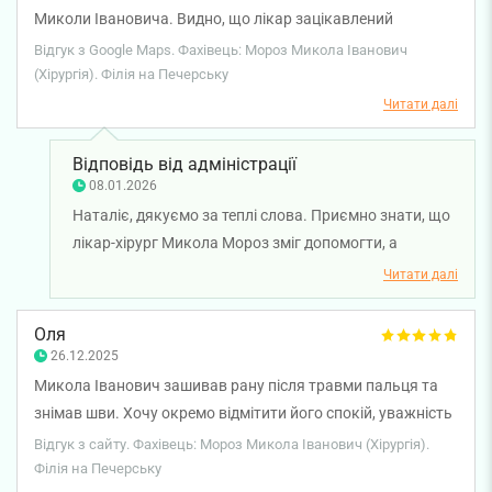
Миколи Івановича. Видно, що лікар зацікавлений
допомогти. Лікування допомогло. На рецепції
Відгук з Google Maps. Фахівець: Мороз Микола Іванович
адміністратори ввічливі, розрахували швидко і без черг.
(Хірургія). Філія на Печерську
Читати далі
Відповідь від адміністрації
08.01.2026
Наталіє, дякуємо за теплі слова. Приємно знати, що
лікар-хірург Микола Мороз зміг допомогти, а
адміністрація забезпечила швидкий і зручний
Читати далі
прийом. Бажаємо вам міцного здоров'я!
Оля
26.12.2025
Микола Іванович зашивав рану після травми пальця та
знімав шви. Хочу окремо відмітити його спокій, уважність
і обережність у роботі! Він терпляче відповідав на всі мої
Відгук з сайту. Фахівець: Мороз Микола Іванович (Хірургія).
запитання (їх було чимало). Його виважений і
Філія на Печерську