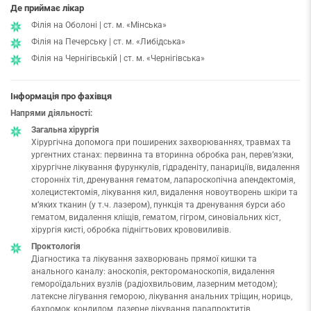
Де приймає лікар
Філія на Оболоні | ст. м. «Мінська»
Філія на Печерську | ст. м. «Либідська»
Філія на Чернігівській | ст. м. «Чернігівська»
Інформація про фахівця
Напрями діяльності:
Загальна хірургія
Хірургічна допомога при поширених захворюваннях, травмах та
ургентних станах: первинна та вторинна обробка ран, перев’язки,
хірургічне лікування фурункулів, гідраденіту, панариціїв, видалення
сторонніх тіл, дренування гематом, лапароскопічна апендектомія,
холецистектомія, лікування кил, видалення новоутворень шкіри та
м’яких тканин (у т.ч. лазером), пункція та дренування бурси або
гематом, видалення кліщів, гематом, гігром, синовіальних кіст,
хірургія кисті, обробка піднігтьових крововиливів.
Проктологія
Діагностика та лікування захворювань прямої кишки та
анального каналу: аноскопія, ректороманоскопія, видалення
гемороїдальних вузлів (радіохвильовим, лазерним методом);
латексне лігування геморою, лікування анальних тріщин, нориць,
бахромок, кондилом, лазерне лікування парапроктитів,