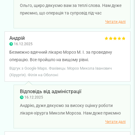
Ольго, щиро дякуємо вам за теплі слова. Нам дуже
приємно, що операція та супровід під час
відновлення залишили у вас позитивні враження, а
Читати далі
професіоналізм лікаря-хірурга Миколи Мороза
викликав повну довіру. Бажаємо вам міцного
Андрій
здоров'я!
16.12.2025
Безмежно вдячний лікарю Мороз М. І. за проведену
операцію. Все пройшло на вищому рівні.
Відгук з Google Maps. Фахівець: Мороз Микола Іванович
(Хірургія). Філія на Оболоні
Відповідь від адміністрації
16.12.2025
Андрію, дуже дякуємо за високу оцінку роботи
лікаря-хірурга Миколи Мороза. Нам дуже приємно
знати, що операція пройшла успішно і ви залишилися
Читати далі
задоволені. Бажаємо вам міцного здоров'я!