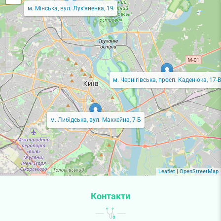
м. Мінська, вул. Лук'яненка, 19
м. Чернігівська, просп. Каденюка, 17-В
м. Либідська, вул. Маккейна, 7-Б
Leaflet
|
OpenStreetMap
Контакти