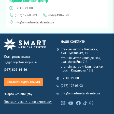
Єдиний контакт-центр
07:30 - 21:00
(067) 127-03-03
(044) 490-25-03
info@smartmedicalcenter.ua
НАШІ КОНТАКТИ
станція метро «Мінська»,
вул. Лук'яненка, 19
Контроль якості
станція метро «Либідська»,
вул. Маккейна, 7-Б
Відділ обробки звернень
станція метро «Чернігівська»,
(067) 802-16-56
просп. Каденюка, 17-В
07:30 - 21:00
Залишити відгук про МЦ
(067) 127-03-03
info@smartmedicalcenter.ua
Скарга керівництву
Поставити запитання директору