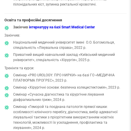
пілонідальних кіст, зупинка ректальної кровотечі.
Освіта та професійні досягнення
Закінчив
інтернатуру на базі Smart Medical Center
Закінчив:
Національний медичний університет імені
О.О. Богомольця,
спеціальність «Лікувальна справа», 2022 р.
Приватний вищий навчальний заклад «Київський медичний
університет», спеціальність «Хірургія», 2025 р.
Тренінги та курси:
Семінар «PRO UROLOGY: ПРО НИРКИ» на базі ГО «МЕДИЧНА
ПЛАТФОРМА ПРОГРЕС», 2023 р.
Семінар «Хірургічні основи: безпечна холецистектомія», 2023 р.
Семінар «Сучасна діагностика та хірургічне лікування
діафрагмальних гриж», 2024 р.
Семінар «Геморой та поєднана патологія прямої кишки:
особливості клінічного перебігу, діагностика, вибір адекватної
лікувальної тактики з пріорітетним використанням новітніх
технологій, можливості їх ускладнення, профілактика та
лікування», 2024 р.