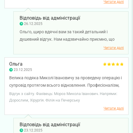
врівноважений підхід допоміг мені значно менше
Читати далі
нервувати під час зашиття, відновлення та зняття швів.
Щиро дякую за професіоналізм і людське ставлення.
Відповідь від адміністрації
Загалом клініка залишає дуже приємне враження —
26.12.2025
звертаюся сюди не вперше, і щоразу персонал уважний,
Ольго, щиро вдячні вам за такий детальний і
привітний та професійний. Дякую за якісну роботу.
душевний відгук. Нам надзвичайно приємно, що
професіоналізм, спокій і уважність лікаря-хірурга
Читати далі
Миколи Мороза допомогли вам почуватися
впевненіше на всіх етапах лікування. Дякуємо за
Ольга
довіру до нашої клініки. Бажаємо вам міцного
23.12.2025
здоров'я!
Велика подяка Миколі Івановичу за проведену операцію і
супровід протягом всього відновлення. Професіоналізм,
комфорт і відчуття повної довіри до нього. Успіхів і
Відгук з сайту. Фахівець: Мороз Микола Іванович. Напрями:
вдячних пацієнтів.
Дорослим, Хірургія. Філія на Печерську
Читати далі
Відповідь від адміністрації
23.12.2025