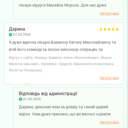
лікаря-хірурга Михайла Мороза. Для нас дуже
важливо, що ви відзначили його професіоналізм і
Читати далі
досвід. Бажаємо вам міцного здоров'я!
Дарина
01.05.2026
Я дуже вдячна лікарю Бавикіну Євгену Миколайовичу та
всій його команді за якісно виконану операцію, за
чуйність та підтримку упродовж весь цей час. Хочу ще
Відгук з сайту. Фахівці: Бавикін Євген Миколайович, Мороз
подякувати Морозу М.І. і виділити медперсонал. Буду
Микола Іванович. Напрями: Хірургія, Мамологія оперативна.
Філія на Печерську
рекомендувати, ще раз дуже дякую ❤️❤️❤️
Читати далі
Відповідь від адміністрації
01.05.2026
Дарино, дякуємо вам за довіру та такий щирий
відгук. Нам дуже приємно, що ви високо оцінили
професіоналізм лікаря-мамолога Євгена Бавикіна,
Читати далі