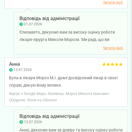
Читати далі
Відповідь від адміністрації
21.07.2026
Єлизавето, дякуємо вам за високу оцінку роботи
лікаря-хірурга Миколи Мороза. Ми раді, що ви
відзначили професійний підхід, комфортну
Читати далі
атмосферу під час прийомів і результативність
лікування. Бажаємо вам міцного здоров'я!
Анна
13.07.2026
Була в лікаря Мороз М.І. дуже досвідчений лікар в своєї
справі, дякую йому велике.
Відгук з Google Maps. Фахівець: Мороз Микола Іванович
(Хірургія). Філія на Оболоні
Відповідь від адміністрації
13.07.2026
Анно, дякуємо вам за довіру та високу оцінку роботи