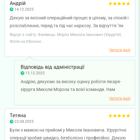
Андрій
14.12.2025
Дякую за якісний операційний процес в цілому, за спокій і
розслаблення, перед та під час наркозу. За відчуття "як
вдома" після пробудження та протягом перебування в
Відгук з сайту. Фахівець: Мороз Микола Іванович (Хірургія).
клініці! Ні болю, ні стресу – позитивне враження
Філія на Оболоні
підкріплене виключно професіоналізмом, турботою та
Читати далі
людяністю.
Відповідь від адміністрації
15.12.2025
Андрію, дякуємо за високу оцінку роботи лікаря-
хірурга Миколи Мороза та всієї команди. Нам
приємно, що операційний процес, анестезія та
Читати далі
перебування в клініці пройшли для вас максимально
комфортно. Бажаємо вам міцного здоров'я!
Тетяна
23.08.2025
Були з мамою на прийомі у Миколи Івановича. Хірургічні
операції зробив швидко, безболісно і професійно. Дякую