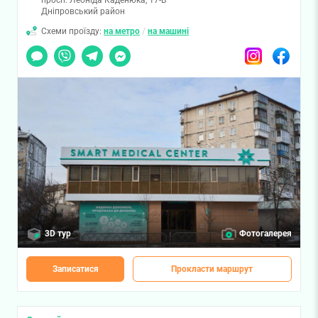
просп. Леоніда Каденюка, 17-В
Дніпровський район
Схеми проїзду:
на метро
/
на машині
Чат
Viber
Telegram
Messenger
Instagram
Facebook
3D тур
Фотогалерея
Записатися
Прокласти маршрут