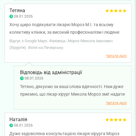
його команди та лікаря-хірурга Миколи Мороза.
Раді, що операція пройшла успішно, а підтримка
Тетяна
медичного персоналу була для вас відчутна на
08.01.2026
кожному етапі. Бажаємо вам міцного здоров'я!
Хочу щиро подякувати лікарю Мороз М.І. та всьому
колективу клініки, за високий професіоналізм і людяне
ставлення. Лікар уважно вислухав, детально пояснив
Відгук з Google Maps. Фахівець: Мороз Микола Іванович
діагноз і план лікування, відповів на всі запитання.
(Хірургія). Філія на Печерську
Відчувалася турбота та щире бажання допомогти.
Читати далі
Рекомендую клініку всім, хто цінує якість і комфорт.
Відповідь від адміністрації
08.01.2026
Тетяно, дякуємо за ваші слова вдячності. Нам дуже
приємно, що лікар-хірург Микола Мороз зміг надати
професійну та людяну підтримку. Бажаємо вам
Читати далі
міцного здоров'я!
Наталія
08.01.2026
Дуже задоволена консультацією лікаря-хірурга Мороз