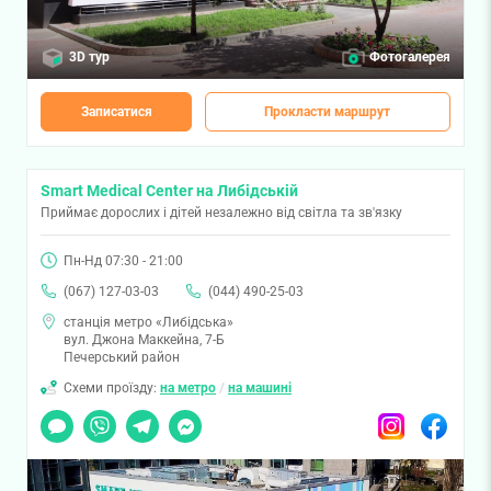
3D тур
Фотогалерея
Записатися
Прокласти маршрут
Smart Medical Center на Либідській
Приймає дорослих і дітей незалежно від світла та зв'язку
Пн-Нд 07:30 - 21:00
(067) 127-03-03
(044) 490-25-03
станція метро «Либідська»
вул. Джона Маккейна, 7-Б
Печерський район
Схеми проїзду:
на метро
/
на машині
Чат
Viber
Telegram
Messenger
Instagram
Facebook