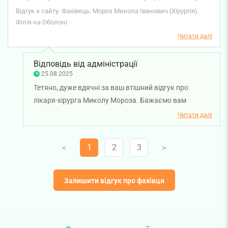
Вам!
Відгук з сайту. Фахівець: Мороз Микола Іванович (Хірургія).
Філія на Оболоні
Читати далі
Відповідь від адміністрації
25.08.2025
Тетяно, дуже вдячні за ваш втішний відгук про
лікаря-хірурга Миколу Мороза. Бажаємо вам
міцного здоров'я!
Читати далі
1
2
3
V
V
Залишити відгук про фахівця