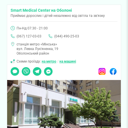
Smart Medical Center на Оболоні
Приймає дорослих і дітей незалежно від світла та зв'язку
Пн-Нд 07:30 - 21:00
(067) 127-03-03
(044) 490-25-03
станція метро «Мінська»
вул. Левка Лук'яненка, 19
Оболонський район
Схеми проїзду:
на метро
/
на машині
Чат
Viber
Telegram
Messenger
Instagram
Facebook