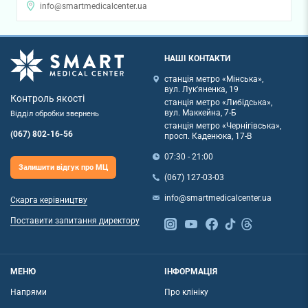
info@smartmedicalcenter.ua
НАШІ КОНТАКТИ
станція метро «Мінська»,
вул. Лук'яненка, 19
Контроль якості
станція метро «Либідська»,
вул. Маккейна, 7-Б
Відділ обробки звернень
станція метро «Чернігівська»,
(067) 802-16-56
просп. Каденюка, 17-В
07:30 - 21:00
Залишити відгук про МЦ
(067) 127-03-03
info@smartmedicalcenter.ua
Скарга керівництву
Поставити запитання директору
МЕНЮ
ІНФОРМАЦІЯ
Напрями
Про клініку