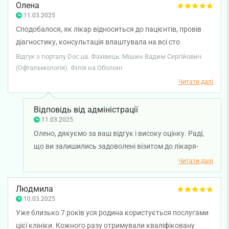
Олена
11.03.2025
Сподобалося, як лікар відноситься до пацієнтів, провів
діагностику, консультація влаштувала на всі сто
відсотків.
Відгук з порталу Doc.ua. Фахівець: Мішин Вадим Сергійович
(Офтальмологія). Філія на Оболоні
Читати далі
Відповідь від адміністрації
11.03.2025
Олено, дякуємо за ваш відгук і високу оцінку. Раді,
що ви залишились задоволені візитом до лікаря-
офтальмолога Вадима Мішина. Бажаємо вам
Читати далі
міцного здоров'я!
Людмила
10.03.2025
Уже близько 7 років уся родина користується послугами
цієї клініки. Кожного разу отримували кваліфіковану