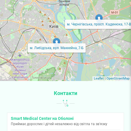
м. Чернігівська, просп. Каденюка, 17-В
м. Либідська, вул. Маккейна, 7-Б
Leaflet
|
OpenStreetMap
Контакти
Smart Medical Center на Оболоні
Приймає дорослих і дітей незалежно від світла та зв'язку