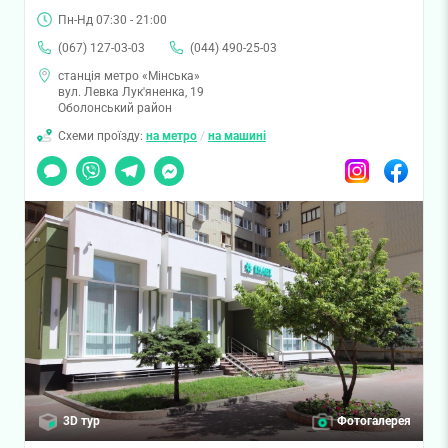
Пн-Нд 07:30 - 21:00
(067) 127-03-03
(044) 490-25-03
станція метро «Мінська»
вул. Левка Лук'яненка, 19
Оболонський район
Схеми проїзду:
на метро
/
на машині
Чат
Viber
Telegram
Messenger
Instagram
Facebook
3D тур
Фотогалерея