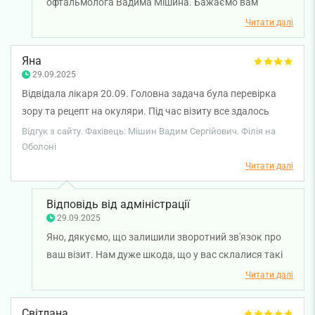
офтальмолога Вадима Мішина. Бажаємо вам
міцного здоров'я!
Читати далі
Яна
29.09.2025
Відвідала лікаря 20.09. Головна задача була перевірка
зору та рецепт на окуляри. Під час візиту все здалось
окей, рецепт виписали все наче добре. Але прийшовши
Відгук з сайту. Фахівець: Мішин Вадим Сергійович. Філія на
додому звернула увагу на данні з апарату, де було видно
Оболоні
астигматизм, в виписці і в рецепті цього не вказано.
Читати далі
Більше того, лікар про це навіть не попередив. А він
потребує коригування. Пройшовши повторне обстеження
Відповідь від адміністрації
в офтальмологічному центрі, мені чітко було вказано на
29.09.2025
астигматизм на правому оці, і окуляри підбирались
Яно, дякуємо, що залишили зворотний зв'язок про
відповідні Дуже не задоволенна витраченим часом та
ваш візит. Нам дуже шкода, що у вас склалися такі
підходом лікаря. Хоча в клініку звертаюсь часто
враження про лікаря. Ми передали ваші слова
Читати далі
менеджеру з якості для детального опрацювання
ситуації. Бажаємо міцного здоров'я.
Світлана