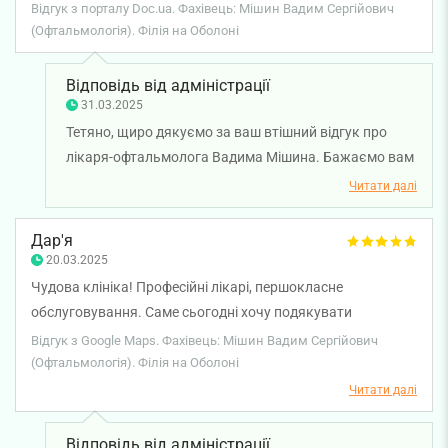
Відгук з порталу Doc.ua. Фахівець: Мішин Вадим Сергійович
(Офтальмологія). Філія на Оболоні
Відповідь від адміністрації
31.03.2025
Тетяно, щиро дякуємо за ваш втішний відгук про
лікаря-офтальмолога Вадима Мішина. Бажаємо вам
міцного здоров'я!
Читати далі
Дар'я
20.03.2025
Чудова клініка! Професійні лікарі, першокласне
обслуговування. Саме сьогодні хочу подякувати
офтальмологу Мішину Вадиму Сергійовичу — якісна
Відгук з Google Maps. Фахівець: Мішин Вадим Сергійович
діагностика і консультація, дуже уважне ставлення до
(Офтальмологія). Філія на Оболоні
пацієнтів.
Читати далі
Відповідь від адміністрації