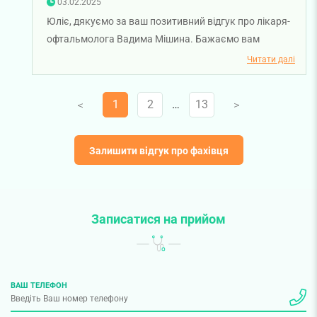
03.02.2025
Юліє, дякуємо за ваш позитивний відгук про лікаря-
офтальмолога Вадима Мішина. Бажаємо вам
міцного здоров'я!
Читати далі
1
2
…
13
V
V
Залишити відгук про фахівця
Записатися на прийом
ВАШ ТЕЛЕФОН