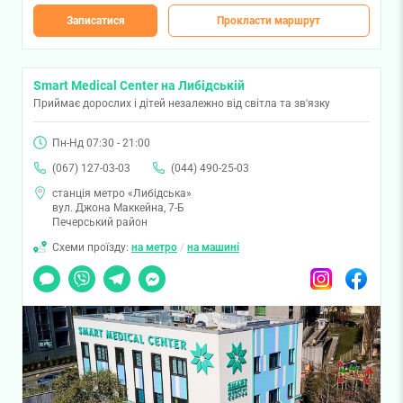
Записатися
Прокласти маршрут
Smart Medical Center на Либідській
Приймає дорослих і дітей незалежно від світла та зв'язку
Пн-Нд 07:30 - 21:00
(067) 127-03-03
(044) 490-25-03
станція метро «Либідська»
вул. Джона Маккейна, 7-Б
Печерський район
Схеми проїзду:
на метро
/
на машині
Чат
Viber
Telegram
Messenger
Instagram
Facebook