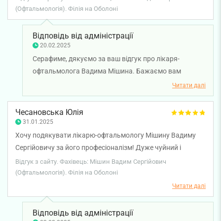
міцного здоров'я!
(Офтальмологія). Філія на Оболоні
Завдяки їй, навіть якщо ти переживаєш не найкращі
фінансові часи, завжди можна отримати кваліфіковану
допомогу ще й зі знижкою на послуги.
Відповідь від адміністрації
20.02.2025
Серафиме, дякуємо за ваш відгук про лікаря-
офтальмолога Вадима Мішина. Бажаємо вам
міцного здоров'я!
Читати далі
Чесановська Юлія
31.01.2025
Хочу подякувати лікарю-офтальмологу Мішину Вадиму
Сергійовичу за його професіоналізм! Дуже чуйний і
приємний! Дуже рекомендую!
Відгук з сайту. Фахівець: Мішин Вадим Сергійович
(Офтальмологія). Філія на Оболоні
Читати далі
Відповідь від адміністрації