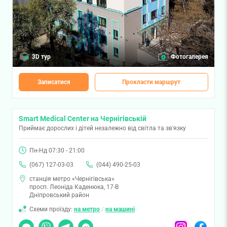
3D тур
Фотогалерея
Записатися
Прокласти маршрут
Smart Medical Center на Чернігівській
Приймає дорослих і дітей незалежно від світла та зв'язку
Пн-Нд 07:30 - 21:00
(067) 127-03-03
(044) 490-25-03
станція метро «Чернігівська»
просп. Леоніда Каденюка, 17-В
Дніпровський район
Схеми проїзду:
на метро
/
на машині
Чат
Viber
Telegram
Messenger
Instagram
Facebook