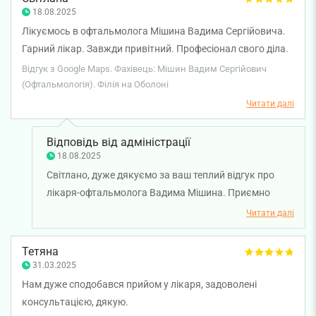
18.08.2025
Лікуємось в офтальмолога Мішина Вадима Сергійовича.
Гарний лікар. Завжди привітний. Професіонал свого діла.
Усім його рекомендую від душі👍👍👍
Відгук з Google Maps. Фахівець: Мішин Вадим Сергійович
(Офтальмологія). Філія на Оболоні
Читати далі
Відповідь від адміністрації
18.08.2025
Світлано, дуже дякуємо за ваш теплий відгук про
лікаря-офтальмолога Вадима Мішина. Приємно
чути, що ви відзначили професіоналізм, привітність
Читати далі
та уважність лікаря. Бажаємо вам міцного здоров'я!
Тетяна
31.03.2025
Нам дуже сподобався прийом у лікаря, задоволені
консультацією, дякую.