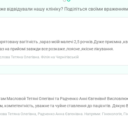
же відвідували нашу клініку? Поділіться своїми враження
врятовану вагітність ,зараз моїй малечі 2,5 рочків.Дуже приємна ,ква
з на прийомі завжди все розкаже ,поясне ,якісне лікування.
аслова Тетяна Олегівна. Філія на Чернігівській
ам Масловой Тетяні Олегівні та Радченко Анні Євгенівні! Висловл
м, компетентність, уважне та чуйне ставлення до пацієнтів. Дякую В
до своєї надзвичайно важливої роботи. Ваша професійність, уважн
слова Тетяна Олегівна, Радченко Анна Євгенівна. Напрями: Гінекологія, Г
а вдячність. Нехай Ваша нелегка, але надзвичайно важлива праця 
д результатів Вашої роботи та вдячність пацієнтів. Бажаю Вам міцно