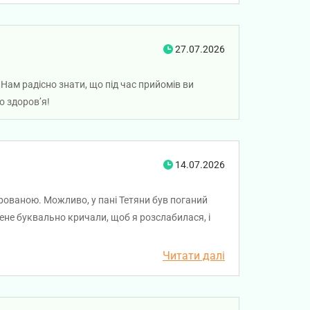
27.07.2026
Нам радісно знати, що під час прийомів ви
о здоров’я!
14.07.2026
арованою. Можливо, у пані Тетяни був поганий
мене буквально кричали, щоб я розслабилася, і
 красоткою». Це був мій найгірший огляд за весь
не отримала і мені порадили прийти через місяць
Читати далі
ернуся