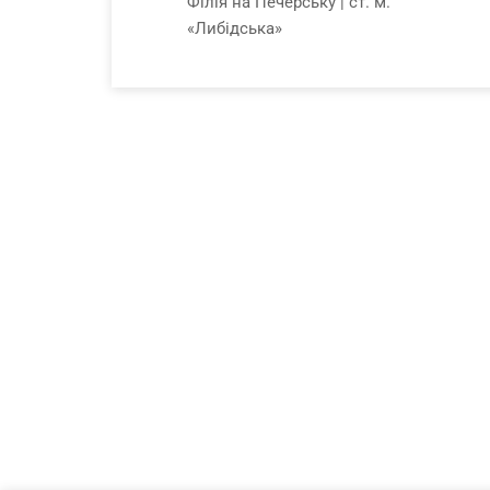
Філія на Печерську | ст. м.
«Либідська»