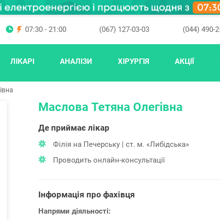
07:30 - 21:00
(067) 127-03-03
(044) 490-2
ЛІКАРІ
АНАЛІЗИ
ХІРУРГІЯ
АКЦІЇ
івна
Маслова Тетяна Олегівна
Де приймає лікар
Філія на Печерську | ст. м. «Либідська»
Проводить онлайн-консультації
Інформація про фахівця
Напрями діяльності: