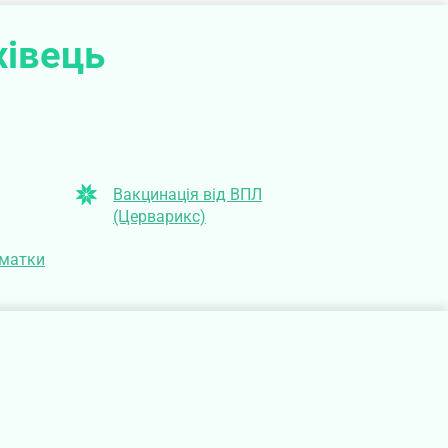
хівець
Вакцинація від ВПЛ
(Церварикс)
 матки