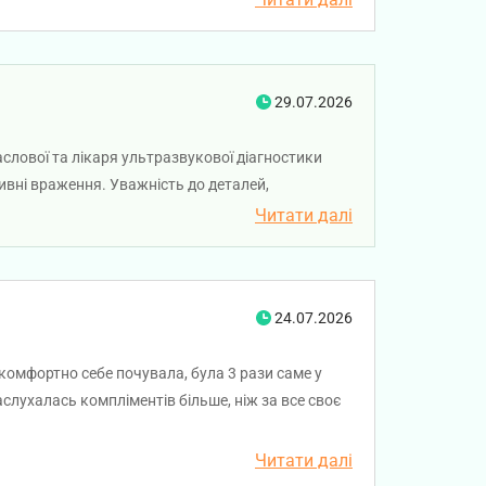
у працю!
29.07.2026
аслової та лікаря ультразвукової діагностики
ивні враження. Уважність до деталей,
и роботи нашої команди. Ми цінуємо довіру наших
Читати далі
ажаємо вам міцного здоров'я!
24.07.2026
комфортно себе почувала, була 3 рази саме у
аслухалась компліментів більше, ніж за все своє
Читати далі