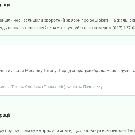
рації
йшли час і залишили зворотний зв'язок про ваш візит. На жаль, відд
удь ласка, зателефонуйте нам у зручний час за номером (067) 127-0
вати лікаря Маслову Тетяну. Перед операцією брала мазок, дуже г
аслова Тетяна Олегівна (Гінекологія). Філія на Печерську
рації
ру подяку. Нам дуже приємно знати, що лікар-акушер-гінеколог Тет