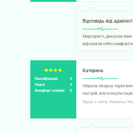
Відповідь від адмініст
Маргарито, дякуємо вам з
відчували себе комфортно
Катерина
Кваліфікація
3
Увага
3
Обрала лікарку через вел
Комфорт клініки
5
настрій, але консультаці
стукали по ногах для цьо
Відгук з сайту. Фахівець: М
час, з якого я вийшла у с
ще раз перевірити. До цьо