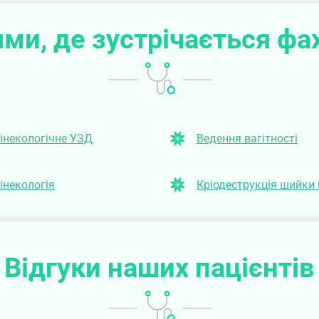
ми, де зустрічається фа
інекологічне УЗД
Ведення вагітності
інекологія
Кріодеструкція шийки
Відгуки наших пацієнтів