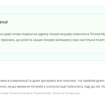
ога більше щасливих і здорових пацієнток! Щиро дякую Вам за Ваш
рації
акі щирі слова подяки на адресу лікаря-акушер-гінеколога Тетяни М
приємно, що робота наших лікарів залишила у вас настільки позит
рофесійність і турбота про кожну пацієнтку є важливими принципам
ідчули підтримку та впевненість під час звернення до спеціалістів. Б
мна в комунікації та дуже зрозуміло все пояснює. На прийомі дуже 
чно, якщо виникне потреба у консультації гінеколога, піду до неї. Н
аслова Тетяна Олегівна (Гінекологія). Філія на Печерську