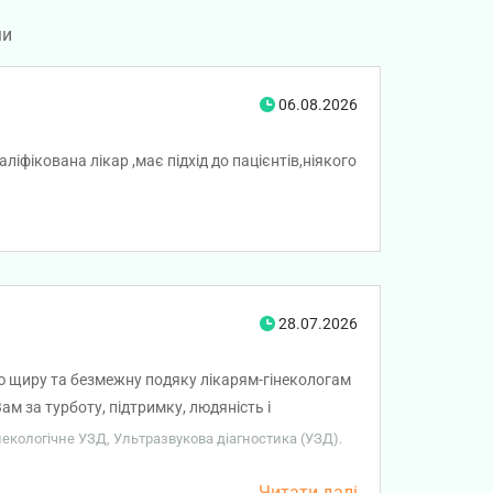
ми
06.08.2026
ліфікована лікар ,має підхід до пацієнтів,ніякого
28.07.2026
юю щиру та безмежну подяку лікарям-гінекологам
ам за турботу, підтримку, людяність і
ість до кожної пацієнтки та бажання допомогти
інекологічне УЗД, Ультразвукова діагностика (УЗД).
завжди буде гідно оцінена, а кожен день
го здоров'я, добробуту, професійних успіхів,
Читати далі