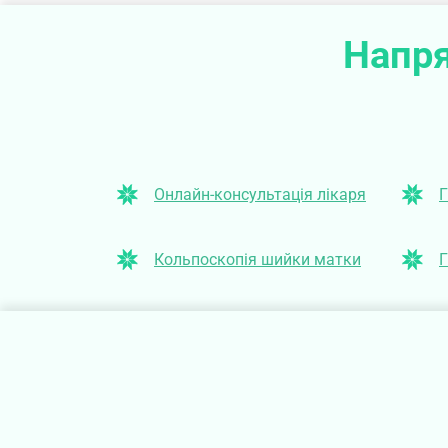
Напря
Онлайн-консультація лікаря
Г
Кольпоскопія шийки матки
Г