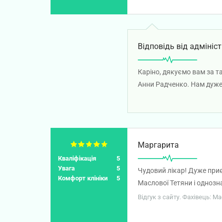
невичерпних сил та яком
Відповідь від адмініст
Каріно, дякуємо вам за т
Анни Радченко. Нам дуже 
відповідальний підхід, п
пацієнтів і раді, що ви в
Маргарита
Кваліфікація
5
Увага
5
Чудовий лікар! Дуже приє
Комфорт клініки
5
Маслової Тетяни і однозна
життя.
Відгук з сайту. Фахівець: М