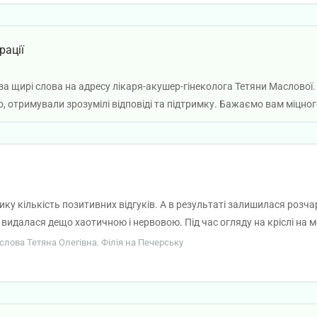
рації
а щирі слова на адресу лікаря-акушер-гінеколога Тетяни Маслової. 
, отримували зрозумілі відповіді та підтримку. Бажаємо вам міцног
ику кількість позитивних відгуків. А в результаті залишилася розч
я видалася дещо хаотичною і нервовою. Під час огляду на кріслі на 
го! Я не розслабилася. А у наступну хвилину я уже була «богинею та
аслова Тетяна Олегівна. Філія на Печерську
льозах. УЗД лікарка провела старанно, але відповідей на питання я 
го претензій не маю, але через такий огляд на кріслі я точно не пов