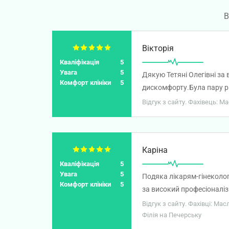
В
Вікторія
Кваліфікація
5
Увага
5
Дякую Тетяні Олегівні за 
Комфорт клініки
5
дискомфорту.Була пару ра
Відгук з сайту. Фахівець: М
Каріна
Кваліфікація
5
Увага
5
Подяка лікарям-гінеколог
Комфорт клініки
5
за високий професіоналіз
відповідальне ставлення 
Відгук з сайту. Фахівці: Ма
викликають щиру повагу т
Філія на Печерську
приносить задоволення ві