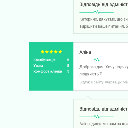
Відповідь від адмініст
Катерино, дякуємо, що зна
вирішити ваше питання, б
Аліна
Кваліфікація
5
Увага
5
Доброго дня! Хочу подяку
Комфорт клініки
5
людяність її.
Відгук з сайту. Фахівець: М
Відповідь від адмініст
Аліно, дякуємо вам за щи