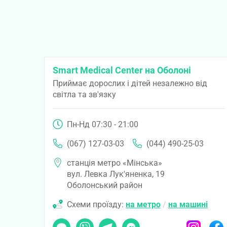
Smart Medical Center на Оболоні
Приймає дорослих і дітей незалежно від
світла та зв'язку
Пн-Нд 07:30 - 21:00
(067) 127-03-03
(044) 490-25-03
станція метро «Мінська»
вул. Левка Лук'яненка, 19
Оболонський район
Схеми проїзду:
на метро
/
на машині
Чат
Viber
Telegram
Messenger
Instagram
Faceb