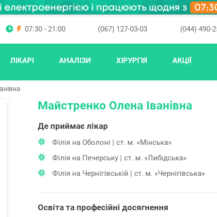
07:30 - 21:00
(067) 127-03-03
(044) 490-2
ЛІКАРІ
АНАЛІЗИ
ХІРУРГІЯ
АКЦІЇ
анівна
Майстренко Олена Іванівна
Де приймає лікар
Філія на Оболоні | ст. м. «Мінська»
Філія на Печерську | ст. м. «Либідська»
Філія на Чернігівській | ст. м. «Чернігівська»
Освіта та професійні досягнення