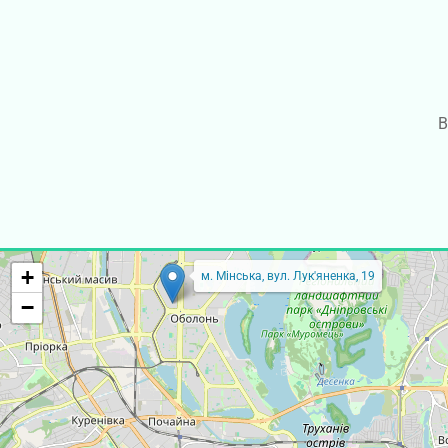
В
+
м. Мінська, вул. Лук'яненка, 19
−