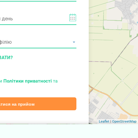
ВАТИ?
ми
Політики приватності
та
тися на прийом
Leaflet
|
OpenStreetMap