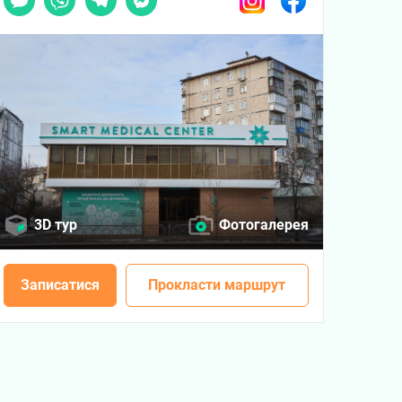
3D тур
Фотогалерея
Записатися
Прокласти маршрут