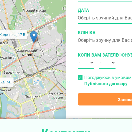
ДАТА
КЛІНІКА
 Каденюка, 17-В
КОЛИ ВАМ ЗАТЕЛЕФОНУ
Погоджуюсь з умова
на, 7-Б
Публічного договору
Записа