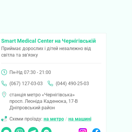
Smart Medical Center на Чернігівській
Приймає дорослих і дітей незалежно від
світла та зв'язку
Пн-Нд 07:30 - 21:00
(067) 127-03-03
(044) 490-25-03
станція метро «Чернігівська»
просп. Леоніда Каденюка, 17-В
Дніпровський район
Схеми проїзду:
на метро
/
на машині
Чат
Viber
Telegram
Messenger
Instagram
Facebook