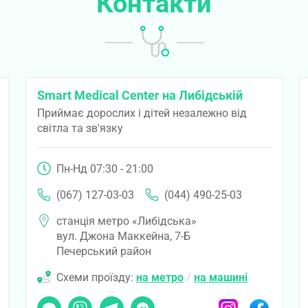
Контакти
Smart Medical Center на Либідській
Приймає дорослих і дітей незалежно від
світла та зв'язку
Пн-Нд 07:30 - 21:00
(067) 127-03-03
(044) 490-25-03
станція метро «Либідська»
вул. Джона Маккейна, 7-Б
Печерський район
Схеми проїзду:
на метро
/
на машині
ook
Чат
Viber
Telegram
Messenger
Instagram
Facebook