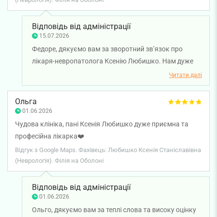
Відповідь від адміністрації
15.07.2026
Федоре, дякуємо вам за зворотний зв’язок про
лікаря-невропатолога Ксенію Любишко. Нам дуже
приємно чути, що ваші симптоми практично зникли
Читати далі
та лікування дало позитивний результат. Бажаємо
вам подальшого повного відновлення та міцного
Ольга
здоров’я!
01.06.2026
Чудова клініка, пані Ксенія Любишко дуже приємна та
професійна лікарка❤️
Відгук з Google Maps. Фахівець: Любишко Ксенія Станіславівна
(Неврологія). Філія на Оболоні
Відповідь від адміністрації
01.06.2026
Ольго, дякуємо вам за теплі слова та високу оцінку