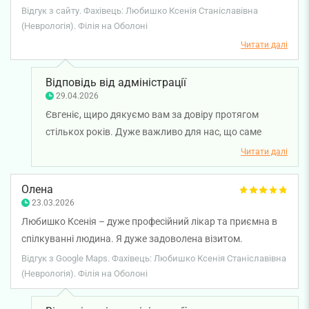
зверталася, вирішила мою проблему. Лікар до "мозку
Відгук з сайту. Фахівець: Любишко Ксенія Станіславівна
кісток"! І дуже приємна як людина. Рекомендую!
(Неврологія). Філія на Оболоні
Читати далі
Відповідь від адміністрації
29.04.2026
Євгеніє, щиро дякуємо вам за довіру протягом
стількох років. Дуже важливо для нас, що саме
лікар-невропатолог Ксенія Любишко змогла
Читати далі
ефективно допомогти вам і виправдати ваші
очікування. Бажаємо вам міцного здоров'я!
Олена
23.03.2026
Любишко Ксенія – дуже професійний лікар та приємна в
спілкуванні людина. Я дуже задоволена візитом.
Відгук з Google Maps. Фахівець: Любишко Ксенія Станіславівна
(Неврологія). Філія на Оболоні