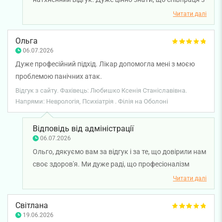
лікарем-невропатологом Ксенією Любишко стала
Читати далі
для вас джерелом підтримки, допомогла відчути
турботу про себе та відкрити новий етап позитивних
Ольга
змін. Бажаємо вам міцного здоров'я!
06.07.2026
Дуже професійний підхід. Лікар допомогла мені з моєю
проблемою панічних атак.
Відгук з сайту. Фахівець: Любишко Ксенія Станіславівна.
Напрями: Неврологія, Психіатрія . Філія на Оболоні
Відповідь від адміністрації
06.07.2026
Ольго, дякуємо вам за відгук і за те, що довірили нам
своє здоров'я. Ми дуже раді, що професіоналізм
лікаря-психіатра Ксенії Любишко допоміг вам
Читати далі
впоратися з проблемою і ви залишилися задоволені
результатом лікування. Бажаємо вам міцного
Світлана
здоров'я!
19.06.2026