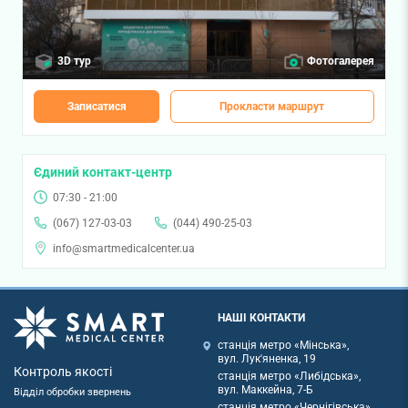
3D тур
Фотогалерея
Записатися
Прокласти маршрут
Єдиний контакт-центр
07:30 - 21:00
(067) 127-03-03
(044) 490-25-03
info@smartmedicalcenter.ua
НАШІ КОНТАКТИ
станція метро «Мінська»,
вул. Лук'яненка, 19
Контроль якості
станція метро «Либідська»,
вул. Маккейна, 7-Б
Відділ обробки звернень
станція метро «Чернігівська»,