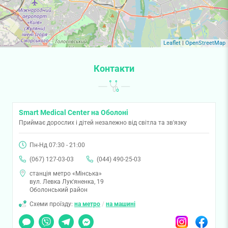
Leaflet
|
OpenStreetMap
Контакти
Smart Medical Center на Оболоні
Приймає дорослих і дітей незалежно від світла та зв'язку
Пн-Нд 07:30 - 21:00
(067) 127-03-03
(044) 490-25-03
станція метро «Мінська»
вул. Левка Лук'яненка, 19
Оболонський район
Схеми проїзду:
на метро
/
на машині
Чат
Viber
Telegram
Messenger
Instagram
Facebook