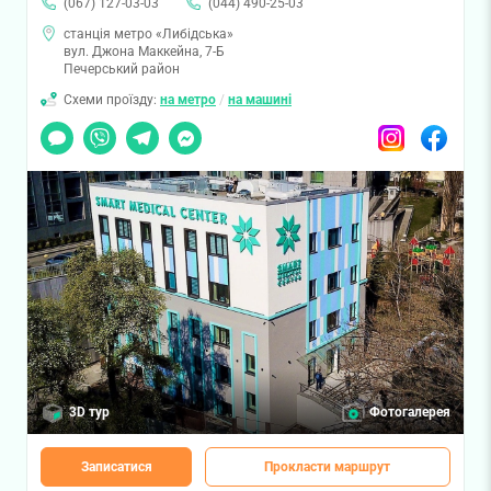
(067) 127-03-03
(044) 490-25-03
станція метро «Либідська»
вул. Джона Маккейна, 7-Б
Печерський район
Схеми проїзду:
на метро
/
на машині
Чат
Viber
Telegram
Messenger
Instagram
Facebook
3D тур
Фотогалерея
Записатися
Прокласти маршрут