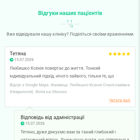
Відгуки наших пацієнтів
Вже відвідували нашу клініку? Поділіться своїми враженнями
Тетяна
15.07.2026
Любишко Ксенія повертає до життя. Тонкий
індивідуальний підхід, нічого зайвого, тільки те, що
спрацює. Мудре та результативне поєднання лікування
Відгук з Google Maps. Фахівець: Любишко Ксенія Станіславівна
та можливості легко відкрити душу і почати якісні зміни в
(Неврологія). Філія на Оболоні
своєму житті з турботою про себе☺️ Дякую вам🤍
Читати далі
Відповідь від адміністрації
15.07.2026
Тетяно, дуже дякуємо вам за такий глибокий і
натхненний відгук. Дуже цінно знати, що співпраця з