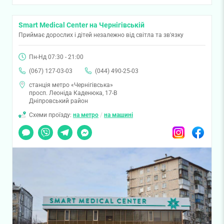
Smart Medical Center на Чернігівській
Приймає дорослих і дітей незалежно від світла та зв'язку
Пн-Нд 07:30 - 21:00
(067) 127-03-03
(044) 490-25-03
станція метро «Чернігівська»
просп. Леоніда Каденюка, 17-В
Дніпровський район
Схеми проїзду:
на метро
/
на машині
Чат
Viber
Telegram
Messenger
Instagram
Facebook