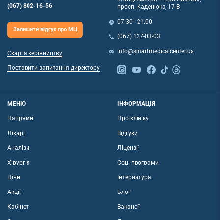
(067) 802-16-56
просп. Каденюка, 17-В
07:30 - 21:00
Залишити відгук про МЦ
(067) 127-03-03
info@smartmedicalcenter.ua
Скарга керівництву
Поставити запитання директору
МЕНЮ
ІНФОРМАЦІЯ
Напрями
Про клініку
Лікарі
Відгуки
Аналізи
Ліцензії
Хірургія
Соц. програми
Ціни
Інтернатура
Акції
Блог
Кабінет
Вакансії