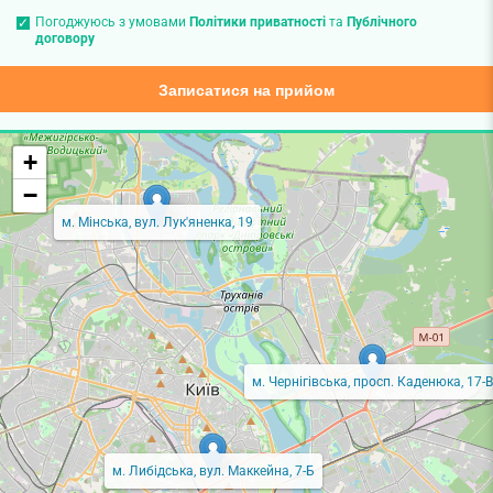
Погоджуюсь з умовами
Політики приватності
та
Публічного
договору
Записатися на прийом
+
−
м. Мінська, вул. Лук'яненка, 19
м. Чернігівська, просп. Каденюка, 17-В
м. Либідська, вул. Маккейна, 7-Б