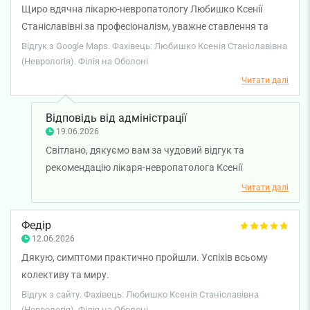
Щиро вдячна лікарю-невропатологу Любишко Ксенії
Станіславівні за професіоналізм, уважне ставлення та
людяність. Лікар детально вислухала, провела ретельний
Відгук з Google Maps. Фахівець: Любишко Ксенія Станіславівна
огляд, усе зрозуміло пояснила та призначила ефективне
(Неврологія). Філія на Оболоні
лікування. Дуже приємно зустрічати таких компетентних і
Читати далі
небайдужих фахівців. Однозначно рекомендую!
Відповідь від адміністрації
19.06.2026
Світлано, дякуємо вам за чудовий відгук та
рекомендацію лікаря-невропатолога Ксенії
Любишко. Для нас особливо цінно, коли пацієнти
Читати далі
відзначають не лише професійні якості лікаря, а й
людяність, уважність та готовність вислухати
Федір
кожного, хто звертається по допомогу. Бажаємо
12.06.2026
вам міцного здоров'я!
Дякую, симптоми практично пройшли. Успіхів всьому
колективу та миру.
Відгук з сайту. Фахівець: Любишко Ксенія Станіславівна
(Неврологія). Філія на Оболоні