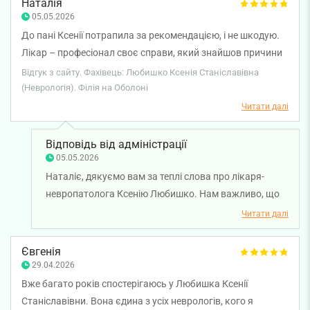
Наталія
05.05.2026
До пані Ксенії потрапила за рекомендацією, і не шкодую.
Лікар – професіонал своє справи, який знайшов причини
болю і допоміг їх позбутися. Рекомендую на 100%.
Відгук з сайту. Фахівець: Любишко Ксенія Станіславівна
(Неврологія). Філія на Оболоні
Читати далі
Відповідь від адміністрації
05.05.2026
Наталіє, дякуємо вам за теплі слова про лікаря-
невропатолога Ксенію Любишко. Нам важливо, що
ви отримали професійну допомогу та бажаний
Читати далі
результат. Бажаємо вам міцного здоров'я!
Євгенія
29.04.2026
Вже багато років спостерігаюсь у Любишка Ксенії
Станіславівни. Вона єдина з усіх неврологів, кого я