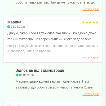
роботи нашої клініки. Нам дуже приємно знати, що
візит залишив у вас позитивні враження, а
Читати далі
спілкування з лікарем-невропатологом Ксенією
Любишко було комфортним і корисним. Бажаємо
Марина
вам міцного здоров'я!
05.05.2026
Дякую, лікар Ксенія Станіславівна Любишко дійсно дуже
гарний фахівець. Без перебільшень. Дуже задоволена.
Продовжуватиму лікування.
Відгук з Google Maps. Фахівець: Любишко Ксенія Станіславівна
(Неврологія). Філія на Оболоні
Читати далі
Відповідь від адміністрації
05.05.2026
Марино, щиро вдячні вам за чудові слова. Нам
важливо, що робота лікаря-невропатолога Ксенії
Любишко справила на вас позитивне враження і ви
Читати далі
задоволені результатом. Бажаємо вам міцного
здоров'я!