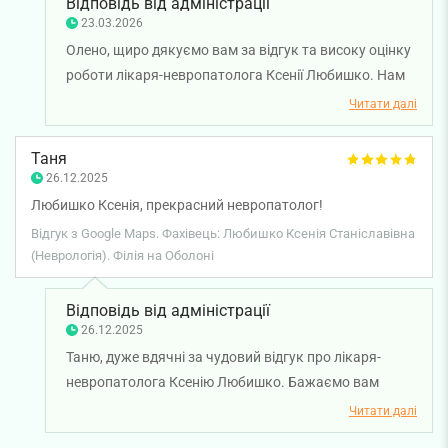
Відповідь від адміністрації
23.03.2026
Олено, щиро дякуємо вам за відгук та високу оцінку
роботи лікаря-невропатолога Ксенії Любишко. Нам
дуже приємно, що ви залишилися задоволені
Читати далі
візитом та відзначили професіоналізм і
доброзичливість лікаря. Бажаємо вам міцного
Таня
здоров'я!
26.12.2025
Любишко Ксенія, прекрасний невропатолог!
Відгук з Google Maps. Фахівець: Любишко Ксенія Станіславівна
(Неврологія). Філія на Оболоні
Відповідь від адміністрації
26.12.2025
Таню, дуже вдячні за чудовий відгук про лікаря-
невропатолога Ксенію Любишко. Бажаємо вам
міцного здоров'я!
Читати далі