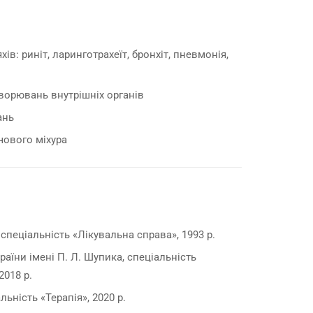
в: риніт, ларинготрахеїт, бронхіт, пневмонія,
хворювань внутрішніх органів
ань
чового міхура
пеціальність «Лікувальна справа», 1993 р.
аїни імені П. Л. Шупика, спеціальність
2018 р.
ьність «Терапія», 2020 р.