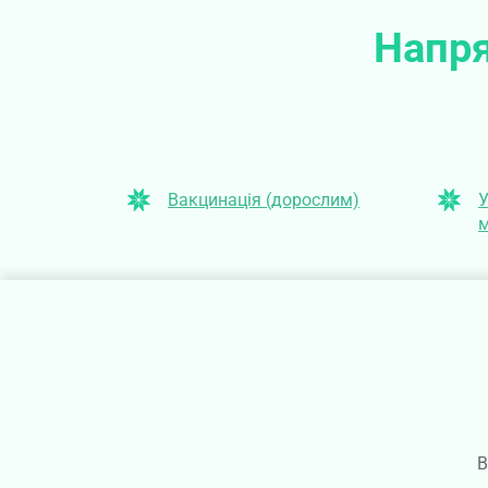
Напря
Вакцинація (дорослим)
У
м
В