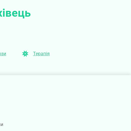
хівець
ози
Терапія
ми