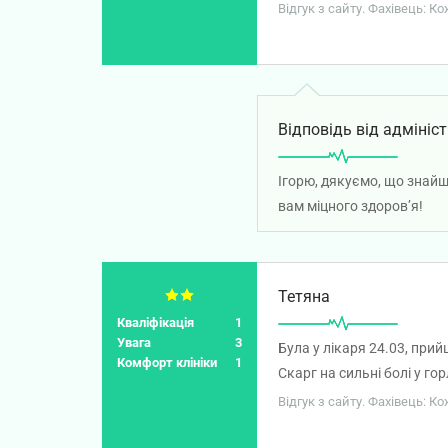
що міг зробив їздить дод
Відгук з сайту. Фахівець: 
пили ... Далі я просто вс
ЦЬОГО ЛІКАРЯ
Відповідь від адмініст
Ігорю, дякуємо, що знайш
вам міцного здоров’я!
Тетяна
Кваліфікація
1
Увага
3
Була у лікаря 24.03, при
Комфорт клініки
1
Скарг на сильні болі у го
що я по страховій відправ
Відгук з сайту. Фахівець: К
чи офіційно працюю. Тобт