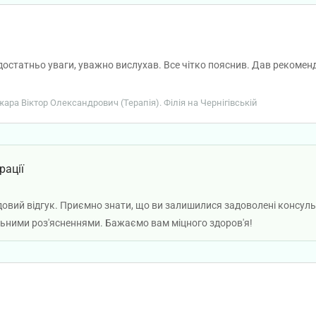
остатньо уваги, уважно вислухав. Все чітко пояснив. Дав рекомендаці
ожара Віктор Олександрович (Терапія). Філія на Чернігівській
рації
довий відгук. Приємно знати, що ви залишилися задоволені консуль
льними роз'ясненнями. Бажаємо вам міцного здоров'я!