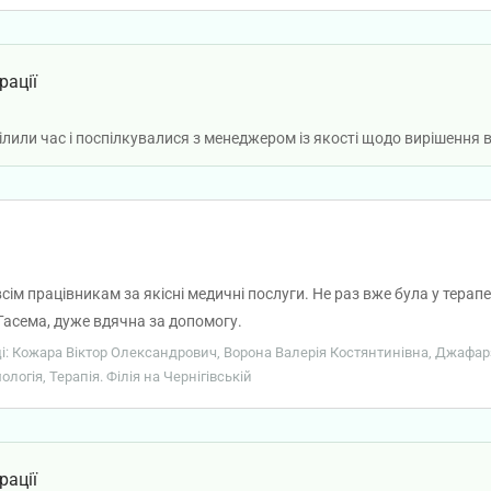
о повторному візиту, хоча лікарняні наразі закриваються автоматич
боту. У мене є проблеми з сердцем і подібні віруси можуть погіршит
ар не направив на тест на ковід чи грип враховуючи високу температ
рації
росто отримала інформацію робіть що вказав терапевт, але нащо тоді
рні ! До лора міг направити якби не було динаміки його лікування, а
ілили час і поспілкувалися з менеджером із якості щодо вирішення
сім працівникам за якісні медичні послуги. Не раз вже була у тера
Гасема, дуже вдячна за допомогу.
вці: Кожара Віктор Олександрович, Ворона Валерія Костянтинівна, Джафа
огія, Терапія. Філія на Чернігівській
рації