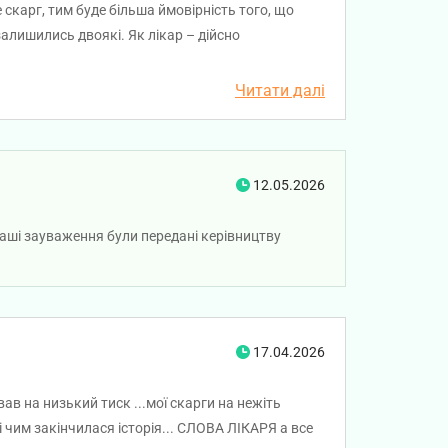
 скарг, тим буде більша ймовірність того, що
залишились двоякі. Як лікар – дійсно
 температуру, тиск і сатурацію, направив на
рамотне лікування. Але сама комунікація
Читати далі
рто розраховувати на лікарняний, оскільки я
 ніби мене відчитують. Тільки після того як я
енях, став більш лояльним. Лікарняний у підсумку
бо іншим лікарем про свою непрацездатність.
12.05.2026
одинокий випадок. Цікаво, чому дане питання ніяк
 Ваші зауваження були передані керівництву
17.04.2026
ав на низький тиск ...мої скарги на нежіть
.і чим закінчилася історія... СЛОВА ЛІКАРЯ а все