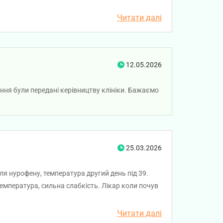
сказано приймати від голови таблетки що вчора
озиції... нікому не рекомендую потрапляти до
Читати далі
12.05.2026
ння були передані керівництву клініки. Бажаємо
25.03.2026
ля нурофену, температура другий день під 39.
температура, сильна слабкість. Лікар коли почув
е охоче відкрив на три дні при тому перепитавши
ідвідавши лора, інший він же наголосив що
Читати далі