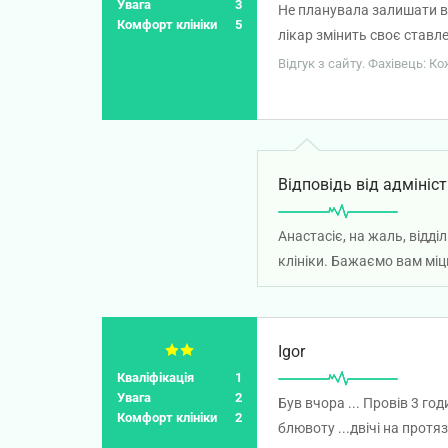
Увага
3
Не планувала залишати ві
Комфорт клініки
5
лікар змінить своє ставл
професіонал: провів повно
Відгук з сайту. Фахівець: К
загальний аналіз крові та
залишила неприємний осад
вже була 4 дні на лікарня
повідомила, що змінила лі
Відповідь від адмініст
відкрили, але лише на 3 
Судячи з відгуків інших п
не вирішується.
Анастасіє, на жаль, відді
клініки. Бажаємо вам міц
Igor
Кваліфікація
1
Увага
2
Був вчора ... Провів 3 го
Комфорт клініки
2
блювоту ...двічі на протя