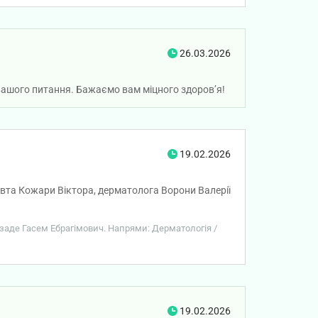
но. Просто треба ж більше візитів йому ! А в
и стан здоровʼя якщо буду переносити високу
уру а натомість навішав купу візитів .
 він мене відправляв !! Хворій людині не дуже є
26.03.2026
 не отак відразу !
 вашого питання. Бажаємо вам міцного здоров’я!
19.02.2026
певта Кожари Віктора, дерматолога Ворони Валерії
рзаде Гасем Ебрагімович. Напрями: Дерматологія /
19.02.2026