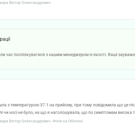
ому ... Зауваження що мене погано температура підвищилася було 
Кожара Віктор Олександрович
тав і пішов... при цьому не загальні аналіз крови навіть не було проп
рації
ли час поспілкуватися з нашим менеджером із якості. Ваші зауваже
йшла з температурою 37.1 на прийому, при тому повідомила що це піс
рлі чи носі не було, на що я наголошувала, що по симптомам висока 
ив ще до лора . Хоча симптомів у мене не було ! Лікарняний дуже н
ожара Віктор Олександрович. Філія на Оболоні
о з температурою 39 я три дні мала лікуватись при тому один день в