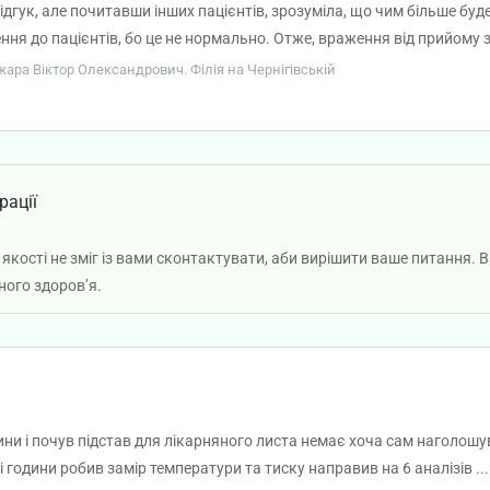
дгук, але почитавши інших пацієнтів, зрозуміла, що чим більше буде
ення до пацієнтів, бо це не нормально. Отже, враження від прийому 
цінний огляд, уважно послухав легені, перевірив горло, ніс, виміряв
ожара Віктор Олександрович. Філія на Чернігівській
 рентген, дав направлення до 3-х інших спеціалістів та призначив г
. Вже з перших хвилин прийому терапевт повідомив, що мені не ва
ному і лікувалась не в нього і чому я взагалі прийшла. Було відчуття,
каря через неефективність лікування і він послухав мої хрипи в лег
рації
дні, з рекомендацією далі самостійно домовлятись з роботодавцем а
ацієнтів, подібний стиль спілкування і підхід до лікарняних – не по
л якості не зміг із вами сконтактувати, аби вирішити ваше питання.
ного здоров’я.
дини і почув підстав для лікарняного листа немає хоча сам наголошув
зі години робив замір температури та тиску направив на 6 аналізів ..