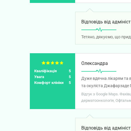
лікарняний закриє лише п
пʼятницю я вже їду на ро
температуру на ногах…лік
Відповідь від адмініст
Відвідавши таки лора я п
сила ходити щодня до ліка
Тетяно, дякуємо, що прид
Олександра
Кваліфікація
5
Увага
5
Дуже вдячна лікарям та в
Комфорт клініки
5
та окуліста Джафарзаде 
Відгук з Google Maps. Фахі
дерматоонкологія, Офтальмол
Відповідь від адмініст