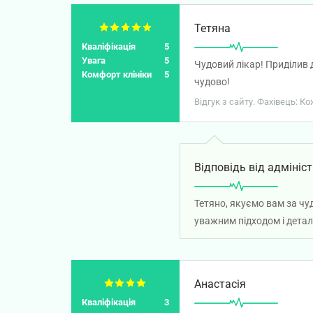
Тетяна
Кваліфікація
5
Увага
5
Чудовий лікар! Приділив д
Комфорт клініки
5
чудово!
Відгук з сайту. Фахівець: К
Відповідь від адмініст
Тетяно, якуємо вам за чу
уважним підходом і дета
Анастасія
Кваліфікація
3