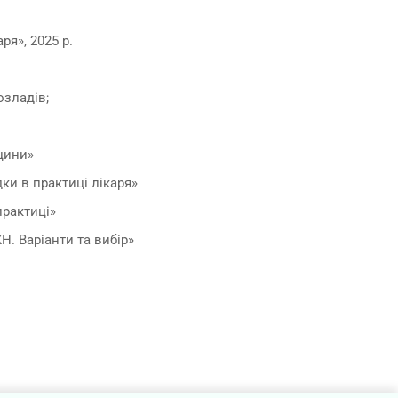
ря», 2025 р.
озладів;
цини»
ки в практиці лікаря»
практиці»
Н. Варіанти та вибір»