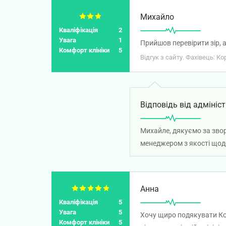
Михайло
Кваліфікація
2
Увага
1
Прийшов перевірити зір, а
Комфорт клініки
5
Відгук з сайту. Фахівець: К
Відповідь від адмініст
Михайле, дякуємо за звор
менеджером з якості щод
Анна
Кваліфікація
5
Увага
5
Хочу щиро подякувати Кор
Комфорт клініки
5