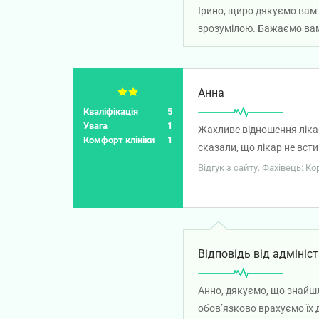
Ірино, щиро дякуємо вам 
зрозумілою. Бажаємо вам
Анна
Кваліфікація
5
Увага
1
Жахливе відношення лікар
Комфорт клініки
1
сказали, що лікар не вст
але 5 хвилин … Дуже подоба
Відгук з сайту. Фахівець: К
Відповідь від адмініст
Анно, дякуємо, що знайшл
обов’язково врахуємо їх