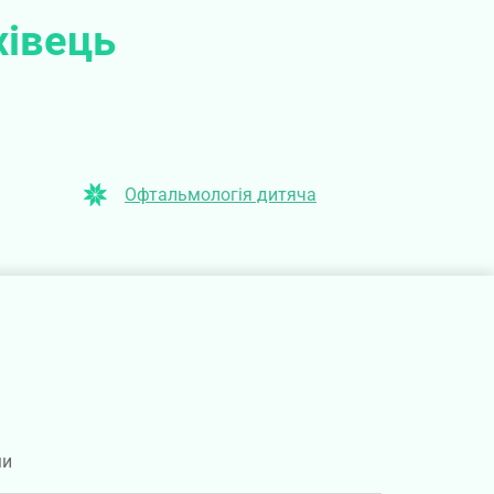
хівець
Офтальмологія дитяча
ми