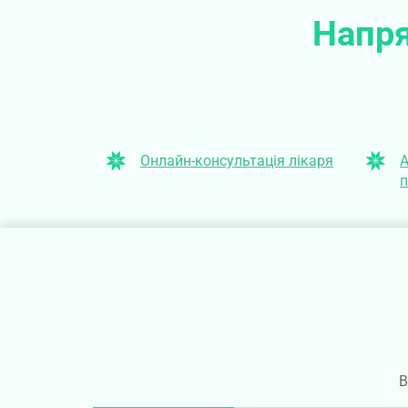
Напря
Онлайн-консультація лікаря
А
п
В