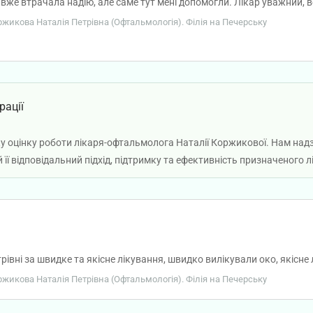
і я вже втрачала надію, але саме тут мені допомогли. Лікар уважний
каря всім, хто шукає справжнього спеціаліста!
оржикова Наталія Петрівна (Офтальмологія). Філія на Печерську
рації
ку оцінку роботи лікаря-офтальмолога Наталії Коржикової. Нам на
й її відповідальний підхід, підтримку та ефективність призначеного
івні за швидке та якісне лікування, швидко вилікували око, якісне 
оржикова Наталія Петрівна (Офтальмологія). Філія на Печерську