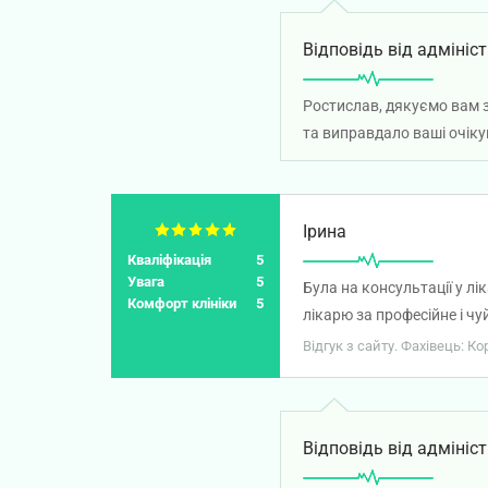
Відповідь від адмініст
Ростислав, дякуємо вам з
та виправдало ваші очіку
Ірина
Кваліфікація
5
Увага
5
Була на консультації у л
Комфорт клініки
5
лікарю за професійне і чу
Відгук з сайту. Фахівець: К
Відповідь від адмініст