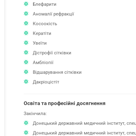
Блефарити
Аномалії рефракції
Косоокість
Кератіти
Увеїти
Дістрофії сітківки
Амбліопії
Відшарування сітківки
Дакріоцістіт
Освіта та професійні досягнення
Закінчила:
Донецький державний медичний інститут, спеці
Донецький державний медичний інститут, спеці