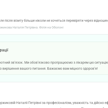
ле після візиту більше ніколи не хочеться перевіряти через відноше
оржикова Наталія Петрівна. Філія на Оболоні
рації
отний звʼязок. Ми обовʼязково пропрацюємо з лікарем цю ситуацію. 
о вирішення вашого питання. Бажаємо вам міцного здоров’я!
жиковій Наталіі Петрівні за професіоналізм, уважність та дійсно е