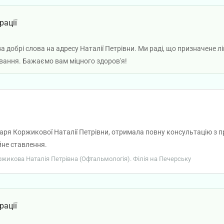
рації
а добрі слова на адресу Наталії Петрівни. Ми раді, що призначене
вання. Бажаємо вам міцного здоров'я!
ікаря Коржикової Наталії Петрівни, отримала повну консультацію з 
йне ставлення.
оржикова Наталія Петрівна (Офтальмологія). Філія на Печерську
рації