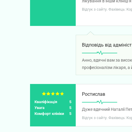
лікування в іншій клініц
лікування. Рекомендую лі
Відгук з сайту. Фахівець: К
Відповідь від адмініст
Анно, вдячні вам за висо
професіоналізм лікаря, а 
Ростислав
Кваліфікація
5
Увага
5
Дуже вдячний Наталії Петр
Комфорт клініки
5
Відгук з сайту. Фахівець: К