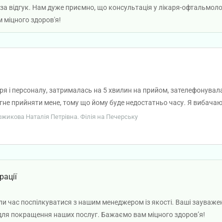
за відгук. Нам дуже приємно, що консультація у лікаря-офтальмоло
 міцного здоров'я!
я і персоналу, затрималась на 5 хвилин на прийом, зателефонувала
игне прийняти мене, тому що йому буде недостатньо часу. Я вибачаю
вся лікар, і я до неї регулярно ходила у вашій клініці. Більше не бу
оржикова Наталія Петрівна. Філія на Печерську
рації
и час поспілкуватися з нашим менеджером із якості. Ваші зауваженн
 для покращення наших послуг. Бажаємо вам міцного здоров’я!