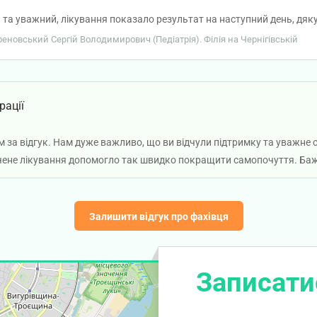
 та уважний, лікування показало результат на наступний день, дяк
ореновський Сергій Володимирович (Педіатрія). Філія на Чернігівській
рації
 за відгук. Нам дуже важливо, що ви відчули підтримку та уважне ст
чене лікування допомогло так швидко покращити самопочуття. Баж
Залишити відгук про фахівця
Записати