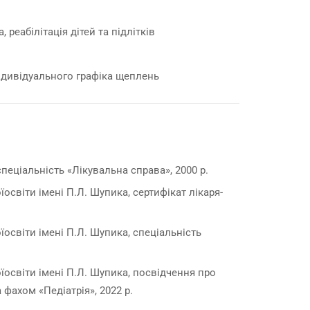
 реабілітація дітей та підлітків
ндивідуального графіка щеплень
пеціальність «Лікувальна справа», 2000 р.
світи імені П.Л. Шупика, сертифікат лікаря-
світи імені П.Л. Шупика, спеціальність
освіти імені П.Л. Шупика, посвідчення про
 фахом «Педіатрія», 2022 р.