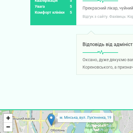
Кваліфікація
5
Увага
5
Прекрасний лікар, чуйний
Комфорт клініки
5
Відгук з сайту. Фахівець: К
Відповідь від адмініст
Оксано, дуже дякуємо вам
Кореновського, а призна
+
м. Мінська, вул. Лук'яненка, 19
−