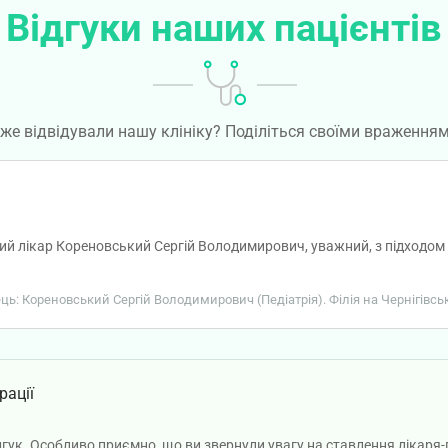
Відгуки наших пацієнтів
же відвідували нашу клініку? Поділіться своїми враження
ий лікар Кореновський Сергій Володимирович, уважний, з підходом
ець: Кореновський Сергій Володимирович (Педіатрія). Філія на Чернігівсь
рації
відгук. Особливо приємно, що ви звернули увагу на ставлення лікаря