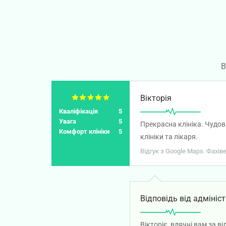
В
Вікторія
Кваліфікація
5
Увага
5
Прекрасна клініка. Чудов
Комфорт клініки
5
клініки та лікаря.
Відгук з Google Maps. Фахів
Відповідь від адмініст
Вікторіє, вдячні вам за 