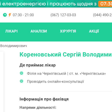
07:30 - 21:00
(067) 127-03-03
(044) 490-2
ЛІКАРІ
АНАЛІЗИ
ХІРУРГІЯ
АКЦІЇ
й Володимирович
Кореновський Сергій Володим
Де приймає лікар
Філія на Чернігівській | ст. м. «Чернігівська»
Проводить онлайн-консультації
Інформація про фахівця
Напрями діяльності: