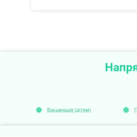
Напря
Вакцинація (дітям)
П