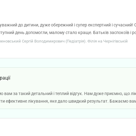
уважний до дитини, дуже обережний і супер експертний і сучасний! О
аступний день допомогли, малому стало краще. Батьків заспокоїв і р
ендую.
ореновський Сергій Володимирович (Педіатрія). Філія на Чернігівській
рації
 вам за такий детальний і теплий відгук. Нам дуже приємно, що ліка
ти ефективне лікування, яке дало швидкий результат. Бажаємо вам