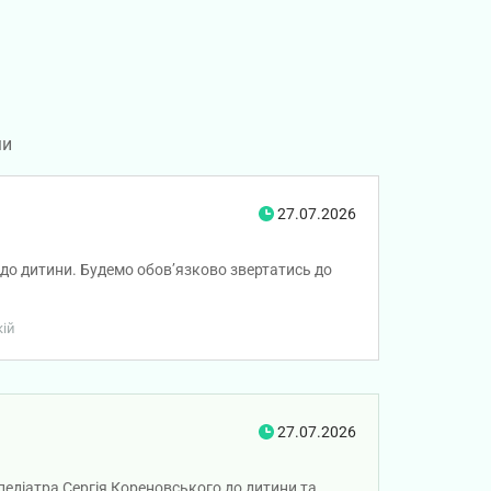
ми
27.07.2026
 до дитини. Будемо обовʼязково звертатись до
кій
27.07.2026
-педіатра Сергія Кореновського до дитини та