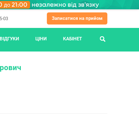
Записатися на прийом
5-03
ВІДГУКИ
ЦІНИ
КАБІНЕТ
ПОШУК
ирович