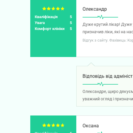
Олександр
Кваліфікація
5
Увага
5
Дуже крутий лікар! Дуже 
Комфорт клініки
5
призначив ліки, які на н
Дуже професійно! Реком
Відгук з сайту. Фахівець: К
Відповідь від адмініст
Олександре, щиро дякуємо
уважний огляд і призначи
Оксана