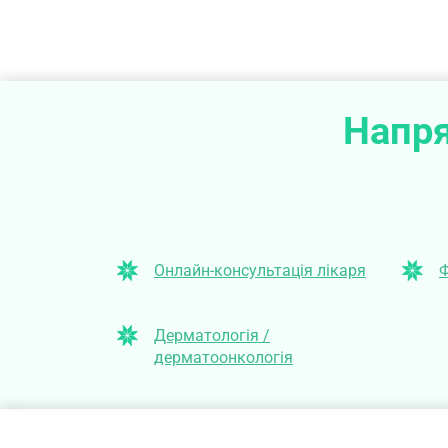
Напря
Онлайн-консультація лікаря
Ф
Дерматологія /
дерматоонкологія