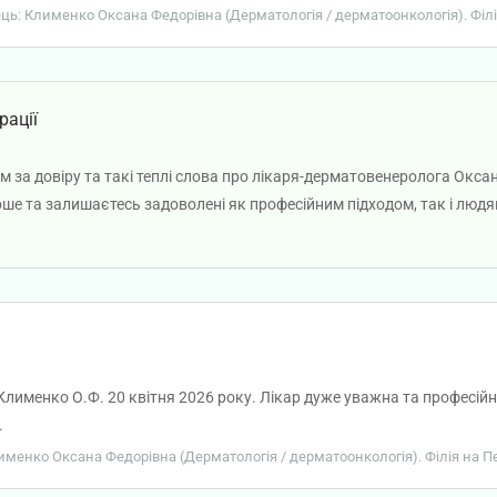
вець: Клименко Оксана Федорівна (Дерматологія / дерматоонкологія). Філі
рації
 за довіру та такі теплі слова про лікаря-дерматовенеролога Окс
ерше та залишаєтесь задоволені як професійним підходом, так і лю
 Клименко О.Ф. 20 квітня 2026 року. Лікар дуже уважна та професі
.
Клименко Оксана Федорівна (Дерматологія / дерматоонкологія). Філія на 