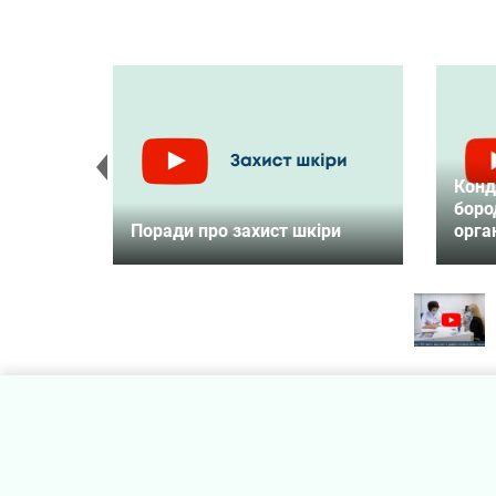
Конд
Smart
боро
Поради про захист шкіри
орга