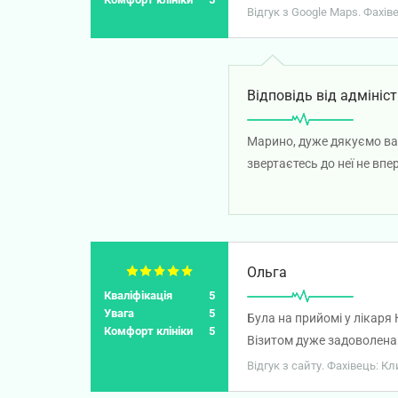
Відгук з Google Maps. Фахі
Відповідь від адмініст
Марино, дуже дякуємо вам
звертаєтесь до неї не вп
Ольга
Кваліфікація
5
Увага
5
Була на прийомі у лікаря
Комфорт клініки
5
Візитом дуже задоволена
Відгук з сайту. Фахівець: 