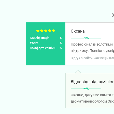
В
Оксана
Кваліфікація
5
Увага
5
Професіонал із золотими 
Комфорт клініки
5
підтримку. Повністю дові
Відгук з сайту. Фахівець: К
Відповідь від адмініст
Оксано, дякуємо вам за т
дерматовенерологом Окса