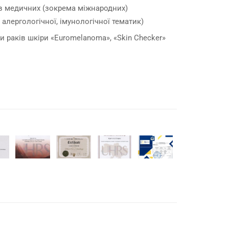
а в медичних (зокрема міжнародних)
 алергологічної, імунологічної тематик)
и раків шкіри «Euromelanoma», «Skin Checker»