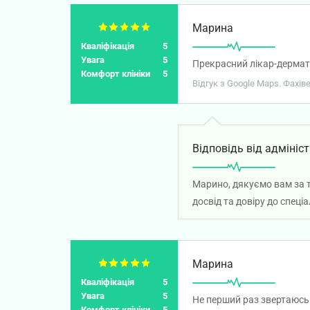
Марина
Кваліфікація
5
Увага
5
Прекрасний лікар-дермат
Комфорт клініки
5
Відгук з Google Maps. Фахі
Відповідь від адмініст
Марино, дякуємо вам за 
досвід та довіру до спеці
Марина
Кваліфікація
5
Увага
5
Не перший раз звертаюсь
Комфорт клініки
5