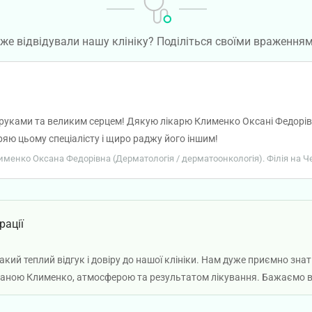
же відвідували нашу клініку? Поділіться своїми враження
руками та великим серцем! Дякую лікарю Клименко Оксані Федорівні
ряю цьому спеціалісту і щиро раджу його іншим!
лименко Оксана Федорівна (Дерматологія / дерматоонкологія). Філія на Че
рації
акий теплий відгук і довіру до нашої клініки. Нам дуже приємно зна
ною Клименко, атмосферою та результатом лікування. Бажаємо ва