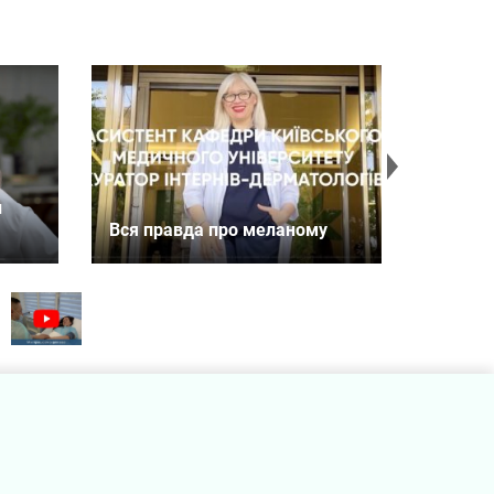
и
Вітаємо
Вся правда про меланому
Center