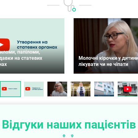
иломи, папіломи,
давки на статевих
Молочні кірочки у дитин
нах
лікувати чи не чіпати
Відгуки наших пацієнтів