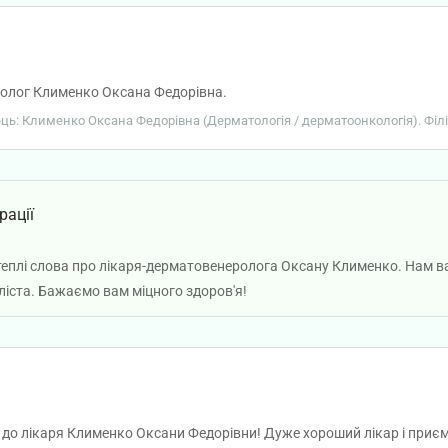
олог Клименко Оксана Федорівна.
вець: Клименко Оксана Федорівна (Дерматологія / дерматоонкологія). Філі
рації
теплі слова про лікаря-дерматовенеролога Оксану Клименко. Нам 
аліста. Бажаємо вам міцного здоров'я!
 до лікаря Клименко Оксани Федорівни! Дуже хороший лікар і при