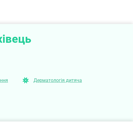
хівець
ення
Дерматологія дитяча