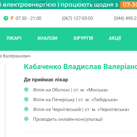
07:30 - 21:00
(067) 127-03-03
(044) 490-2
ЛІКАРІ
АНАЛІЗИ
ХІРУРГІЯ
АКЦІЇ
в Валеріанович
Кабаченко Владислав Валеріан
Де приймає лікар
Філія на Оболоні | ст. м. «Мінська»
Філія на Печерську | ст. м. «Либідська»
Філія на Чернігівській | ст. м. «Чернігівська»
Проводить онлайн-консультації