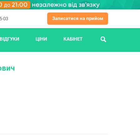
Записатися на прийом
5-03
ВІДГУКИ
ЦІНИ
КАБІНЕТ
ПОШУК
ович