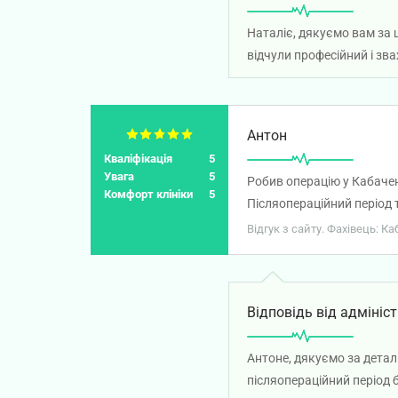
Наталіє, дякуємо вам за 
відчули професійний і зва
Антон
Кваліфікація
5
Увага
5
Робив операцію у Кабаченк
Комфорт клініки
5
Післяопераційний період
Відгук з сайту. Фахівець: К
Відповідь від адмініст
Антоне, дякуємо за детал
післяопераційний період 