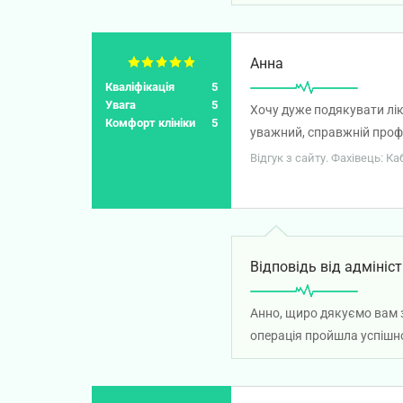
Анна
Кваліфікація
5
Увага
5
Хочу дуже подякувати лі
Комфорт клініки
5
уважний, справжній профе
попереджав. Якщо вам пот
Відгук з сайту. Фахівець: К
Відповідь від адмініст
Анно, щиро дякуємо вам з
операція пройшла успішно