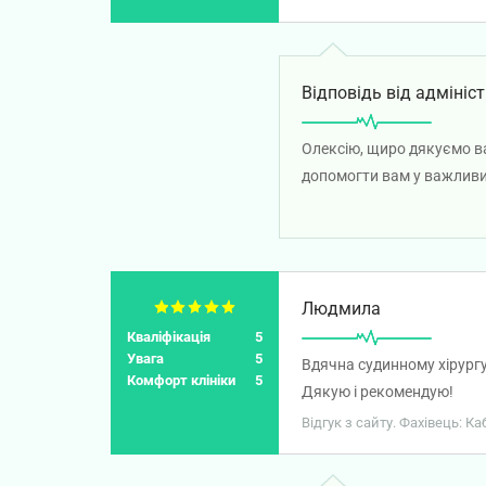
Відповідь від адмініст
Олексію, щиро дякуємо в
допомогти вам у важливий
готовність відповідати на
Людмила
Кваліфікація
5
Увага
5
Вдячна судинному хірургу
Комфорт клініки
5
Дякую і рекомендую!
Відгук з сайту. Фахівець: К