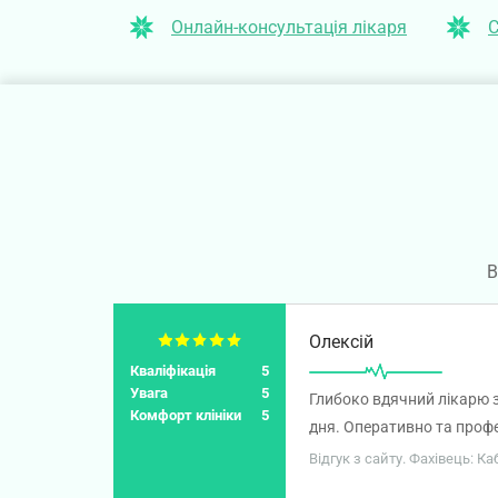
Онлайн-консультація лікаря
С
В
Олексій
Кваліфікація
5
Увага
5
Глибоко вдячний лікарю з
Комфорт клініки
5
дня. Оперативно та профес
матиме позитивний резул
Відгук з сайту. Фахівець: К
першопричин того стану, 