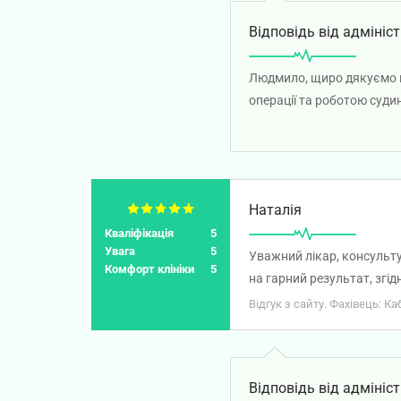
Відповідь від адмініст
Людмило, щиро дякуємо ва
операції та роботою суди
здоров’я!
Наталія
Кваліфікація
5
Увага
5
Уважний лікар, консультув
Комфорт клініки
5
на гарний результат, згід
Відгук з сайту. Фахівець: К
Відповідь від адмініст