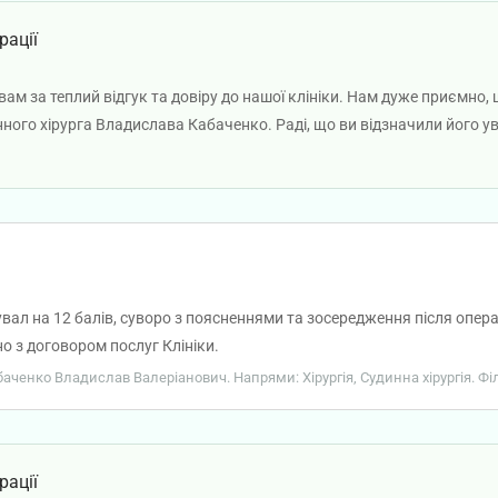
рації
м за теплий відгук та довіру до нашої клініки. Нам дуже приємно
нного хірурга Владислава Кабаченко. Раді, що ви відзначили його у
ал на 12 балів, суворо з поясненнями та зосередження після операції
но з договором послуг Клініки.
абаченко Владислав Валеріанович. Напрями: Хірургія, Судинна хірургія. Фі
рації