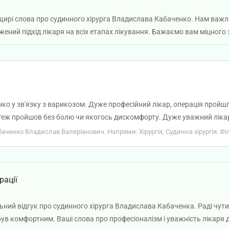
щирі слова про судинного хірурга Владислава Кабаченко. Нам важл
жений підхід лікаря на всіх етапах лікування. Бажаємо вам міцного 
о у зв'язку з варикозом. Дуже професійний лікар, операція пройшла 
 теж пройшов без болю чи якогось дискомфорту. Дуже уважний ліка
абаченко Владислав Валеріанович. Напрями: Хірургія, Судинна хірургія. Фі
рації
ьний відгук про судинного хірурга Владислава Кабаченка. Раді чути
був комфортним. Ваші слова про професіоналізм і уважність лікаря 