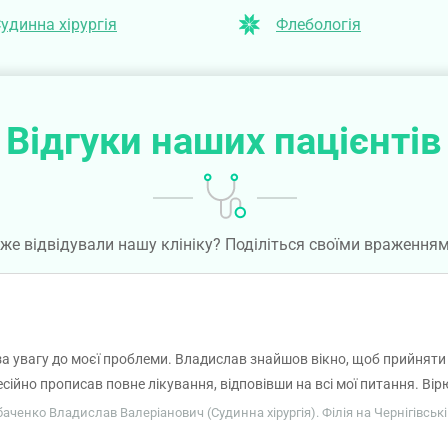
удинна хірургія
Флебологія
Відгуки наших пацієнтів
же відвідували нашу клініку? Поділіться своїми враження
а увагу до моєї проблеми. Владислав знайшов вікно, щоб прийняти 
ійно прописав повне лікування, відповівши на всі мої питання. Вірю
ьтат після лікування і ми з Владиславом Валеріановичем, якому н
абаченко Владислав Валеріанович (Судинна хірургія). Філія на Чернігівськ
що виник у мене. Дякую лікарю, дякую клініці!