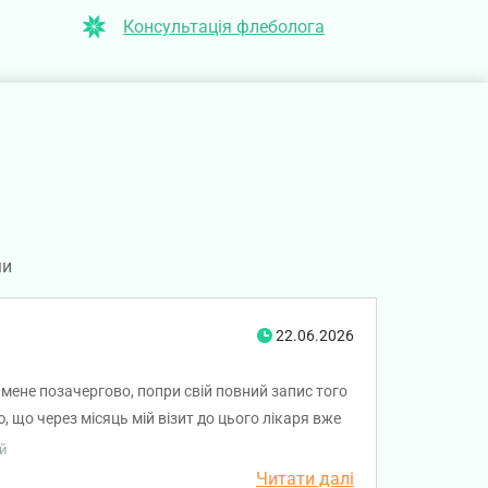
Консультація флеболога
ми
22.06.2026
мене позачергово, попри свій повний запис того
, що через місяць мій візит до цього лікаря вже
е можна не довіряти, продовжимо пошук
ій
Читати далі