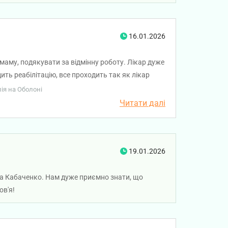
16.01.2026
аму, подякувати за відмінну роботу. Лікар дуже
ть реабілітацію, все проходить так як лікар
!
лія на Оболоні
Читати далі
19.01.2026
ава Кабаченко. Нам дуже приємно знати, що
ов'я!