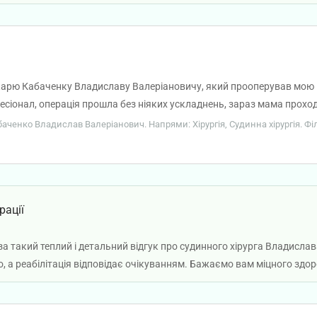
карю Кабаченку Владиславу Валеріановичу, який прооперував мою м
сіонал, операція прошла без ніяких ускладнень, зараз мама проходи
рібно вирізати вени на ногах, то рекомендуємо саме цього хірурга
абаченко Владислав Валеріанович. Напрями: Хірургія, Судинна хірургія. Фі
рації
а такий теплий і детальний відгук про судинного хірурга Владисл
, а реабілітація відповідає очікуванням. Бажаємо вам міцного здор