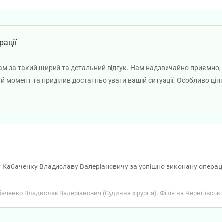
рації
ам за такий щирий та детальний відгук. Нам надзвичайно приємно,
 момент та приділив достатньо уваги вашій ситуації. Особливо цінн
 всі запитання та індивідуальний підхід до лікування. Бажаємо вам 
 Кабаченку Владиславу Валеріановичу за успішно виконану операці
абаченко Владислав Валеріанович (Судинна хірургія). Філія на Чернігівськ