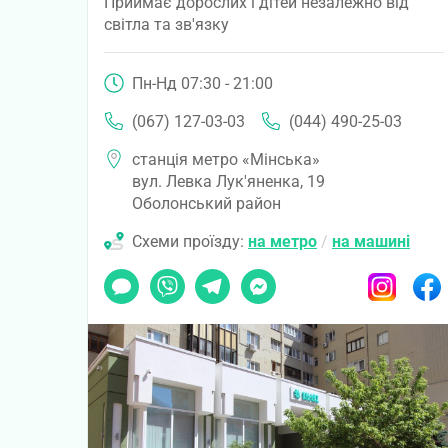
Приймає дорослих і дітей незалежно від
світла та зв'язку
Пн-Нд 07:30 - 21:00
(067) 127-03-03
(044) 490-25-03
станція метро «Мінська»
вул. Левка Лук'яненка, 19
Оболонський район
Схеми проїзду:
на метро
/
на машині
Чат
Viber
Telegram
Messenger
Instagram
Faceb