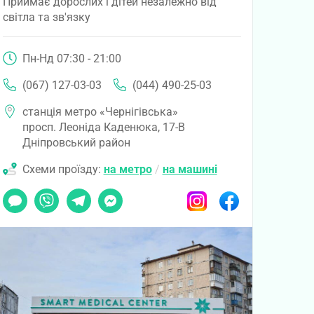
Приймає дорослих і дітей незалежно від
світла та зв'язку
Пн-Нд 07:30 - 21:00
(067) 127-03-03
(044) 490-25-03
станція метро «Чернігівська»
просп. Леоніда Каденюка, 17-В
Дніпровський район
Схеми проїзду:
на метро
/
на машині
Чат
Viber
Telegram
Messenger
Instagram
Facebook