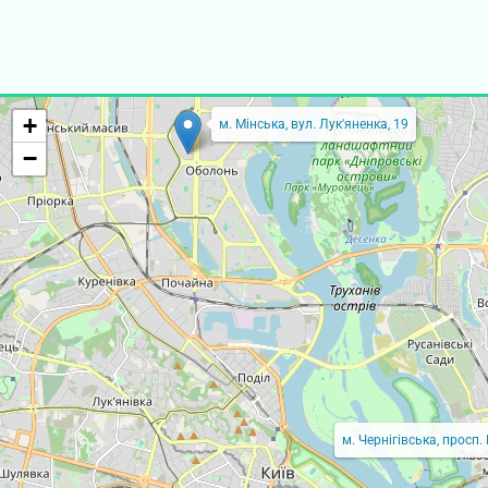
+
м. Мінська, вул. Лук'яненка, 19
−
м. Чернігівська, просп.