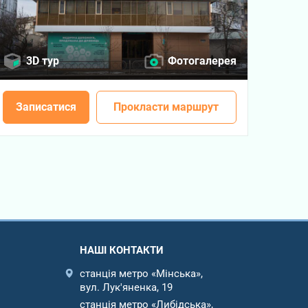
3D тур
Фотогалерея
Записатися
Прокласти маршрут
НАШІ КОНТАКТИ
станція метро «Мінська»,
вул. Лук'яненка, 19
станція метро «Либідська»,