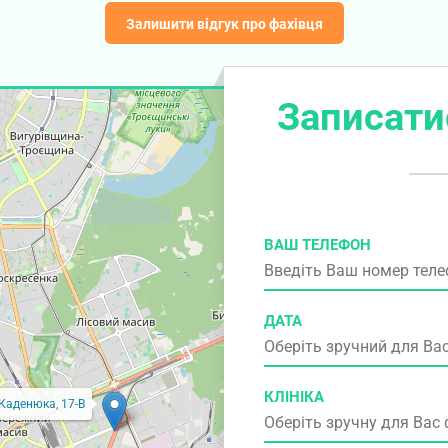
Залишити відгук про фахівця
Записати
ВАШ ТЕЛЕФОН
ДАТА
КЛІНІКА
 Каденюка, 17-В