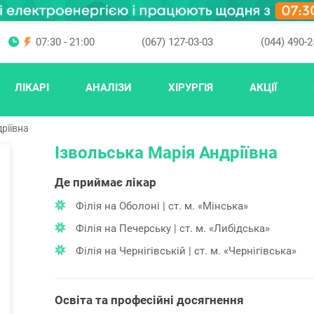
07:30 - 21:00
(067) 127-03-03
(044) 490-2
ЛІКАРІ
АНАЛІЗИ
ХІРУРГІЯ
АКЦІЇ
ріївна
Ізвольська Марія Андріївна
Де приймає лікар
Філія на Оболоні | ст. м. «Мінська»
Філія на Печерську | ст. м. «Либідська»
Філія на Чернігівській | ст. м. «Чернігівська»
Освіта та професійні досягнення