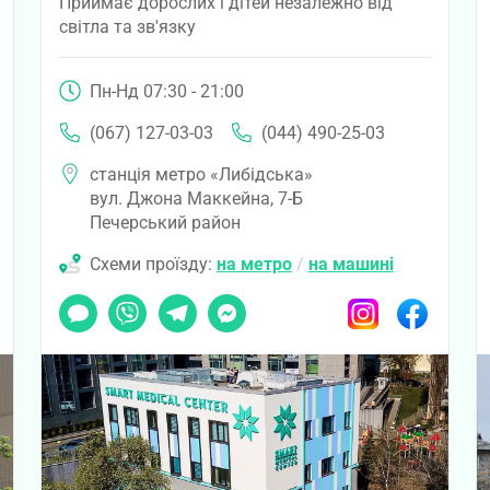
Приймає дорослих і дітей незалежно від
світла та зв'язку
Пн-Нд 07:30 - 21:00
(067) 127-03-03
(044) 490-25-03
станція метро «Либідська»
вул. Джона Маккейна, 7-Б
Печерський район
Схеми проїзду:
на метро
/
на машині
ook
Чат
Viber
Telegram
Messenger
Instagram
Facebook