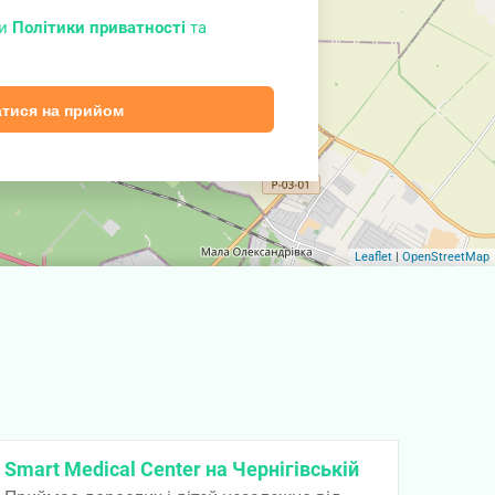
ми
Політики приватності
та
тися на прийом
Leaflet
|
OpenStreetMap
Smart Medical Center на Чернігівській