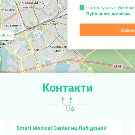
Погоджуюсь з умова
Публічного договору
Записа
на, 7-Б
Контакти
Smart Medical Center на Либідській