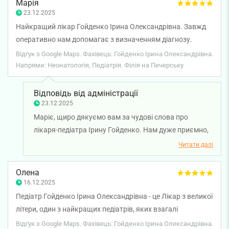
Марія
міцного здоров'я!
23.12.2025
Найкращий лікар Гойденко Ірина Олександрівна. Завжд
оперативно нам допомагає з визначенням діагнозу.
Відгук з Google Maps. Фахівець: Гойденко Ірина Олександрівна.
Напрями: Неонатологія, Педіатрія. Філія на Печерську
Відповідь від адміністрації
23.12.2025
Маріє, щиро дякуємо вам за чудові слова про
лікаря-педіатра Ірину Гойденко. Нам дуже приємно,
що ви відзначили професіоналізм лікаря. Бажаємо
Читати далі
вам міцного здоров'я!
Олена
16.12.2025
Педіатр Гойденко Ірина Олександрівна - це Лікар з великої
літери, один з найкращих педіатрів, яких взагалі
зустрічала. Знаємо Ірину Олександрівну ще з іншої
Відгук з Google Maps. Фахівець: Гойденко Ірина Олександрівна.