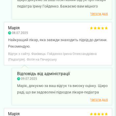
педіатра Ірину Гойденко. Бажаємо вам міцного
здоров'я!
Читати далі
Марія
08.07.2025
Найкращий лікар, яка завжди знаходить підхід до дитини.
Рекомендую.
Відгук з сайту. Фахівець: Гойденко Ірина Олександрівна
(Педіатрія). Філія на Печерську
Відповідь від адміністрації
09.07.2025
Маріє, дякуємо за ваш відгук та високу оцінку. Щиро
раді, що ви задоволені підходои лікаря-педіатра
Ірини Гойденко. Бажаємо вам міцного здоров'я!
Читати далі
Марія