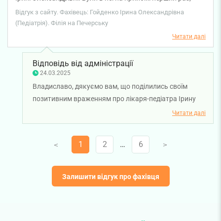
дуже здивована, що в такий час ще лишились такі чудові
Відгук з сайту. Фахівець: Гойденко Ірина Олександрівна
лікарі. Дуже вдячна за вашу турботу.
(Педіатрія). Філія на Печерську
Читати далі
Відповідь від адміністрації
24.03.2025
Владиславо, дякуємо вам, що поділились своїм
позитивним враженням про лікаря-педіатра Ірину
Гойденко. Бажаємо вам міцного здоров'я!
Читати далі
1
2
…
6
V
V
Залишити відгук про фахівця