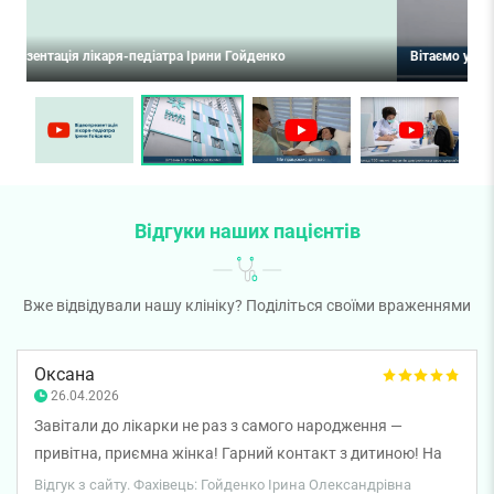
Вітаємо у Smart Medical Center
П
Відгуки наших пацієнтів
Вже відвідували нашу клініку? Поділіться своїми враженнями
Оксана
26.04.2026
Завітали до лікарки не раз з самого народження —
привітна, приємна жінка! Гарний контакт з дитиною! На
всі питання відповіла розгорнуто, детально! Щиро
Відгук з сайту. Фахівець: Гойденко Ірина Олександрівна