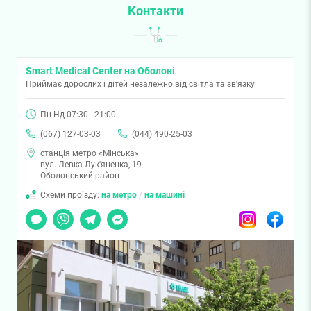
Контакти
Smart Medical Center на Оболоні
Приймає дорослих і дітей незалежно від світла та зв'язку
Пн-Нд 07:30 - 21:00
(067) 127-03-03
(044) 490-25-03
станція метро «Мінська»
вул. Левка Лук'яненка, 19
Оболонський район
Схеми проїзду:
на метро
/
на машині
Чат
Viber
Telegram
Messenger
Instagram
Facebook