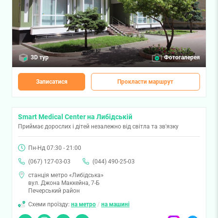
3D тур
Фотогалерея
Записатися
Прокласти маршрут
Smart Medical Center на Либідській
Приймає дорослих і дітей незалежно від світла та зв'язку
Пн-Нд 07:30 - 21:00
(067) 127-03-03
(044) 490-25-03
станція метро «Либідська»
вул. Джона Маккейна, 7-Б
Печерський район
Схеми проїзду:
на метро
/
на машині
Чат
Viber
Telegram
Messenger
Instagram
Facebook