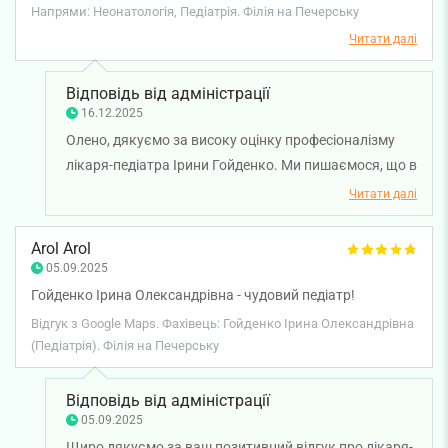
клініки, надзвичайно уважна, все аналізує, завжди
Напрями: Неонатологія, Педіатрія. Філія на Печерську
підтримає, з тонким почуттям гумору, величезним
Читати далі
оптимізмом і дуже добрим серцем. Щиро дякуємо Вам,
Ірино Олександрівна!
Відповідь від адміністрації
16.12.2025
Олено, дякуємо за високу оцінку професіоналізму
лікаря-педіатра Ірини Гойденко. Ми пишаємося, що в
нашій команді працюють такі фахівці, які поєднують
Читати далі
глибокі знання, людяність та уважне ставлення до
пацієнтів. Бажаємо вам міцного здоров'я!
Arol Arol
05.09.2025
Гойденко Ірина Олександрівна - чудовий педіатр!
Відгук з Google Maps. Фахівець: Гойденко Ірина Олександрівна
(Педіатрія). Філія на Печерську
Відповідь від адміністрації
05.09.2025
Щиро дякуємо за ваш позитивний відгук про лікаря-