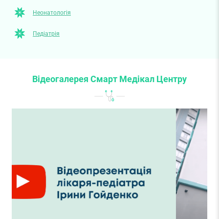
Неонатологія
Педіатрія
Відеогалерея Смарт Медікал Центру