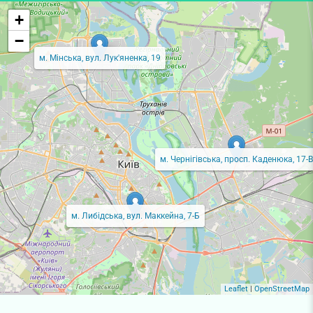
+
−
м. Мінська, вул. Лук'яненка, 19
м. Чернігівська, просп. Каденюка, 17-В
м. Либідська, вул. Маккейна, 7-Б
Leaflet
|
OpenStreetMap