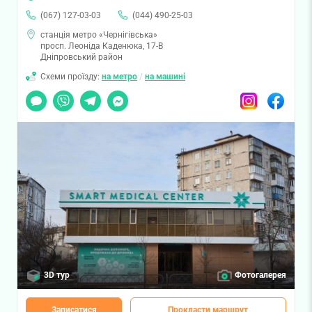
(067) 127-03-03
(044) 490-25-03
станція метро «Чернігівська»
просп. Леоніда Каденюка, 17-В
Дніпровський район
Схеми проїзду:
на метро
/
на машині
Чат
Viber
Telegram
Messenger
Instagram
Facebook
3D тур
Фотогалерея
Записатися
Прокласти маршрут