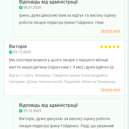
Відповідь від адміністрації
08.01.2026
Ірино, дуже дякуємо вам за відгук та високу оцінку
роботи лікаря-педіатра Ірини Гойденко. Нам
приємно, що ви відзначили її професіоналізм,
Читати далі
уважність і ефективність призначеного лікування.
Бажаємо вам міцного здоров'я!
Вікторія
25.12.2025
Ми спостерігаємося у цього лікаря з першого місяця
життя нашої дитини (зараз нам 1.9 міс) і дуже вдячні за
професіоналізм та людяність. Лікар завжди уважна,
Відгук з сайту. Фахівець: Гойденко Ірина Олександрівна.
спокійна, все детально пояснює зрозумілою мовою, без
Напрями: Дітям, Неонатологія, Педіатрія. Філія на Печерську
зайвого страху й поспіху. На кожному прийомі
Читати далі
відчувається щира турбота про дитину і підтримка для
батьків. Завжди на зв’язку, дає чіткі та обґрунтовані
Відповідь від адміністрації
рекомендації. Ми повністю довіряємо її досвіду і з
25.12.2025
упевненістю рекомендуємо цього лікаря всім батькам.
Вікторіє, дуже дякуємо за високу оцінку роботи
лікаря-педіатра Ірину Гойденко. Раді, що уважний