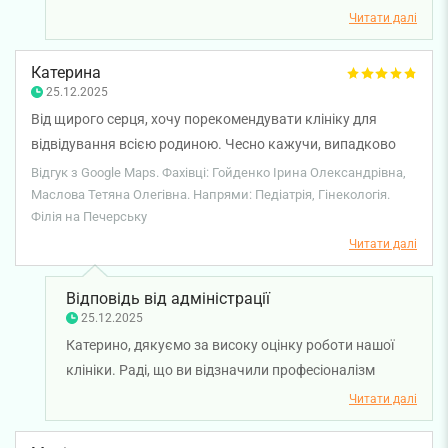
підхід, зрозумілі пояснення та постійний зв’язок
Читати далі
допомагають вам почуватися впевнено й спокійно
за здоров’я дитини. Бажаємо вам міцного здоров'я!
Катерина
25.12.2025
Від щирого серця, хочу порекомендувати клініку для
відвідування всією родиною. Чесно кажучи, випадково
обрала клініку для першого візиту своєї дитини та була
Відгук з Google Maps. Фахівці: Гойденко Ірина Олександрівна,
вражена чуйністю і відповідальністю лікаря Гойденко.
Маслова Тетяна Олегівна. Напрями: Педіатрія, Гінекологія.
Філія на Печерську
Потім, сама вирішила відвідати лікаря Маслову Тетяну, і
знову переконалась в професійності фахівців які там
Читати далі
працюють. Після багатьох візитів, маю лише позитивні
враження. Смарт - це точно те місце, де можна довірити
Відповідь від адміністрації
своє здоров’я та своїх близьких. Дякую, всьому
25.12.2025
персоналу за комфортне перебування та чуйність до
Катерино, дякуємо за високу оцінку роботи нашої
кожного пацієнта.
клініки. Раді, що ви відзначили професіоналізм
лікаря-педіатра Ірини Гойденко та лікаря-акушер-
Читати далі
гінеколога Тетяни Маслової, а також комфорт і
уважне ставлення до пацієнтів. Бажаємо вам