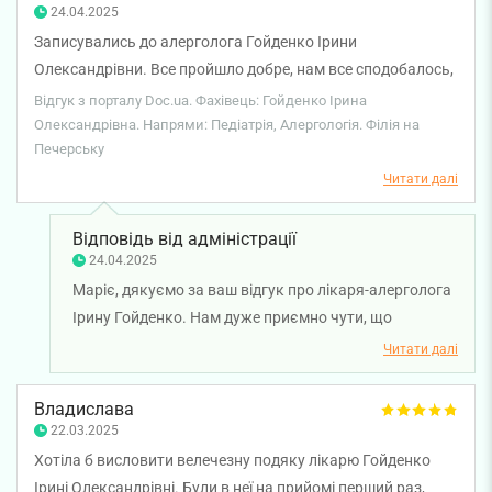
24.04.2025
Записувались до алерголога Гойденко Ірини
Олександрівни. Все пройшло добре, нам все сподобалось,
лікарка все детально нам розповіла, я отримала відповіді
Відгук з порталу Doc.ua. Фахівець: Гойденко Ірина
на всі питання, що цікавили мене.
Олександрівна. Напрями: Педіатрія, Алергологія. Філія на
Печерську
Читати далі
Відповідь від адміністрації
24.04.2025
Маріє, дякуємо за ваш відгук про лікаря-алерголога
Ірину Гойденко. Нам дуже приємно чути, що
консультація лікаря залишила у вас позитивні
Читати далі
враження. Бажаємо вам міцного здоров'я!
Владислава
22.03.2025
Хотіла б висловити велечезну подяку лікарю Гойденко
Ірині Олександрівні. Були в неї на прийомі перший раз,