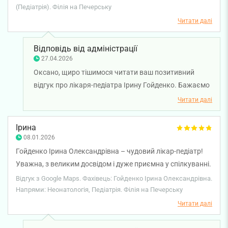
рекомендуємо!
(Педіатрія). Філія на Печерську
Читати далі
Відповідь від адміністрації
27.04.2026
Оксано, щиро тішимося читати ваш позитивний
відгук про лікаря-педіатра Ірину Гойденко. Бажаємо
вам міцного здоров'я!
Читати далі
Ірина
08.01.2026
Гойденко Ірина Олександрівна – чудовий лікар-педіатр!
Уважна, з великим досвідом і дуже приємна у спілкуванні.
Правильно поставила нам діагноз та призначила
Відгук з Google Maps. Фахівець: Гойденко Ірина Олександрівна.
лікування.
Напрями: Неонатологія, Педіатрія. Філія на Печерську
Читати далі