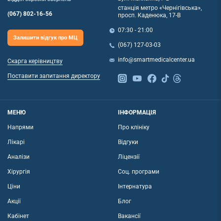
станція метро «Чернігівська»,
(067) 802-16-56
просп. Каденюка, 17-В
07:30 - 21:00
Залишити відгук про МЦ
(067) 127-03-03
info@smartmedicalcenter.ua
Скарга керівництву
Поставити запитання директору
МЕНЮ
ІНФОРМАЦІЯ
Напрями
Про клініку
Лікарі
Відгуки
Аналізи
Ліцензії
Хірургія
Соц. програми
Ціни
Інтернатура
Акції
Блог
Кабінет
Вакансії