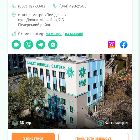
(067) 127-03-03
(044) 490-25-03
станція метро «Либідська»
вул. Джона Маккейна, 7-Б
Печерський район
Схеми проїзду:
на метро
/
на машині
Чат
Viber
Telegram
Messenger
Instagram
Facebook
3D тур
Фотогалерея
Записатися
Прокласти маршрут