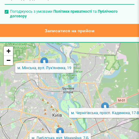
Погоджуюсь з умовами
Політики приватності
та
Публічного
договору
Записатися на прийом
+
−
м. Мінська, вул. Лук'яненка, 19
м. Чернігівська, просп. Каденюка, 17-В
м. Либідська, вул. Маккейна, 7-Б