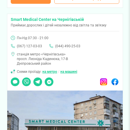
Smart Medical Center на Чернігівській
Приймає дорослих і дітей незалежно від світла та зв'язку
Пн-Нд 07:30 - 21:00
(067) 127-03-03
(044) 490-25-03
станція метро «Чернігівська»
просп. Леоніда Каденюка, 17-В
Дніпровський район
Схеми проїзду:
на метро
/
на машині
Чат
Viber
Telegram
Messenger
Instagram
Facebook