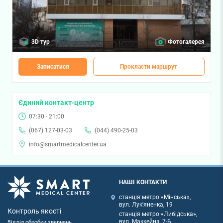
3D тур
Фотогалерея
Записатися
Прокласти маршрут
Єдиний контакт-центр
07:30 - 21:00
(067) 127-03-03
(044) 490-25-03
info@smartmedicalcenter.ua
НАШІ КОНТАКТИ
станція метро «Мінська»,
вул. Лук'яненка, 19
Контроль якості
станція метро «Либідська»,
вул. Маккейна, 7-Б
Відділ обробки звернень