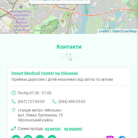
Leaflet
|
OpenStreetMap
Контакти
Smart Medical Center на Оболоні
Приймає дорослих і дітей незалежно від світла та зв'язку
Пн-Нд 07:30 - 21:00
(067) 127-03-03
(044) 490-25-03
станція метро «Мінська»
вул. Левка Лук'яненка, 19
Оболонський район
Схеми проїзду:
на метро
/
на машині
Чат
Viber
Telegram
Messenger
Instagram
Facebook