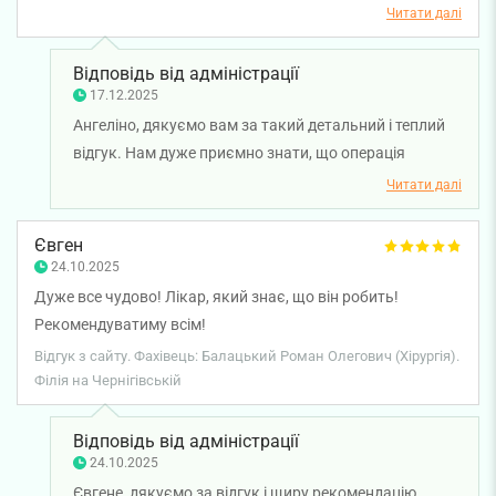
анестезіологу), я трохи виспалась.
Читати далі
Відповідь від адміністрації
17.12.2025
Ангеліно, дякуємо вам за такий детальний і теплий
відгук. Нам дуже приємно знати, що операція
пройшла успішно, а результат виправдав ваші
Читати далі
очікування. Раді чути ваші слова подяки лікарю-
хірургу Роману Балацькому та лікарю-анестезіологу
Євген
Констянтину Вороні. Бажаємо вам міцного здоров’я!
24.10.2025
Дуже все чудово! Лікар, який знає, що він робить!
Рекомендуватиму всім!
Відгук з сайту. Фахівець: Балацький Роман Олегович (Хірургія).
Філія на Чернігівській
Відповідь від адміністрації
24.10.2025
Євгене, дякуємо за відгук і щиру рекомендацію