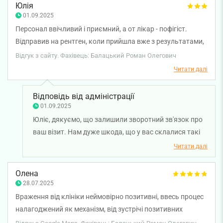
Юлія
01.09.2025
Персонал ввічливий і приємний, а от лікар - пофігіст.
Відправив на рентген, коли прийшла вже з результатами,
шось там відкрив, секунду почитав і каже, шо у вас "все
Відгук з сайту. Фахівець: Балацький Роман Олегович
добре, шо ви хочете. Це ж ваші аналізи, чи ні? ". І загалом
Читати далі
така поведінка, наче я забираю його дорогоцінний час.
Який він до того витрачав на розмови по телефону. Бо на
Відповідь від адміністрації
прийом він витратив аж 3 хв до рентгену і 2 хв. після. Отак
01.09.2025
от.
Юліє, дякуємо, що залишили зворотний зв'язок про
ваш візит. Нам дуже шкода, що у вас склалися такі
враження про лікаря. Ми передали ваші слова
Читати далі
менеджеру з якості для детального опрацювання
ситуації. Бажаємо міцного здоров'я.
Олена
28.07.2025
Враження від клініки неймовірно позитивні, ввесь процес
налагоджений як механізм, від зустрічі позитивних
адміністраторів , лікарів до менеджерів управління