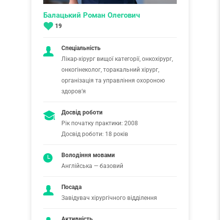
Балацький Роман Олегович
19
Спеціальність
Лікар-хірург вищої категорії, онкохірург,
онкогінеколог, торакальний хірург,
організація та управління охороною
здоровʼя
Досвід роботи
Рік початку практики: 2008
Досвід роботи: 18 років
Володіння мовами
Англійська — базовий
Посада
Завідувач хірургічного відділення
Активність