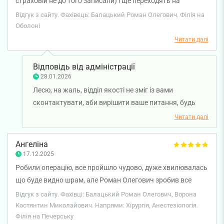
страховій не до того записали) і ще переходять на
особистості((і роблять з тебе дуру!!!Це я про хірурга
Відгук з сайту. Фахівець: Балацький Роман Олегович. Філія на
Балацького!!!! До адміністраторів ніяких зауважень!!!
Оболоні
Вони молодці
Читати далі
Відповідь від адміністрації
28.01.2026
Лесю, на жаль, відділ якості не зміг із вами
сконтактувати, аби вирішити ваше питання, будь
ласка, зателефонуйте нам у зручний час за номером
Читати далі
(067) 127-03-03. Бажаємо вам міцного здоров'я!
Ангеліна
17.12.2025
Робили операцію, все пройшло чудово, дуже хвилювалась
що буде видно шрам, але Роман Олегович зробив все
красиво і професійно, швів навіть не видно! Щиро вдячна
Відгук з сайту. Фахівці: Балацький Роман Олегович, Ворона
за вашу важку працю! Нічого не турбує і не болить. І
Костянтин Миколайович. Напрями: Хірургія, Анестезіологія.
Філія на Печерську
дякую Констянтину Миколайовичу (лікарю-