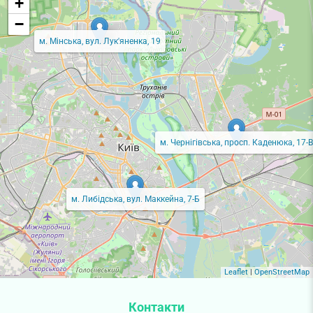
+
−
м. Мінська, вул. Лук'яненка, 19
м. Чернігівська, просп. Каденюка, 17-В
м. Либідська, вул. Маккейна, 7-Б
Leaflet
|
OpenStreetMap
Контакти