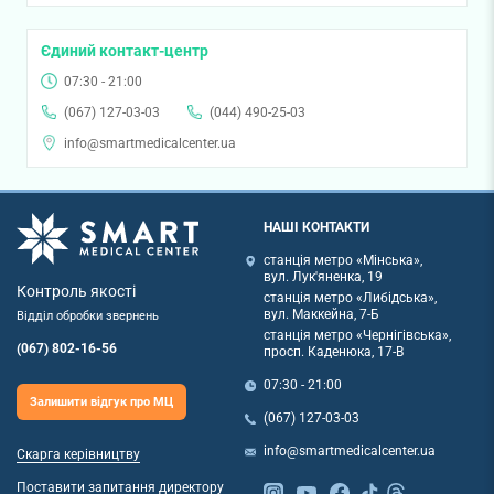
Єдиний контакт-центр
07:30 - 21:00
(067) 127-03-03
(044) 490-25-03
info@smartmedicalcenter.ua
НАШІ КОНТАКТИ
станція метро «Мінська»,
вул. Лук'яненка, 19
Контроль якості
станція метро «Либідська»,
вул. Маккейна, 7-Б
Відділ обробки звернень
станція метро «Чернігівська»,
(067) 802-16-56
просп. Каденюка, 17-В
07:30 - 21:00
Залишити відгук про МЦ
(067) 127-03-03
info@smartmedicalcenter.ua
Скарга керівництву
Поставити запитання директору