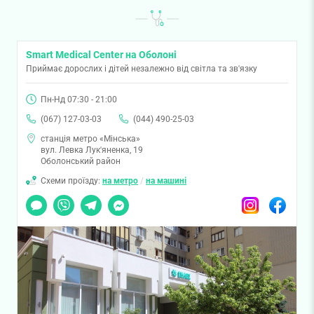
Smart Medical Center на Оболоні
Приймає дорослих і дітей незалежно від світла та зв'язку
Пн-Нд 07:30 - 21:00
(067) 127-03-03
(044) 490-25-03
станція метро «Мінська»
вул. Левка Лук'яненка, 19
Оболонський район
Схеми проїзду:
на метро
/
на машині
Чат
Viber
Telegram
Messenger
Instagram
Facebook