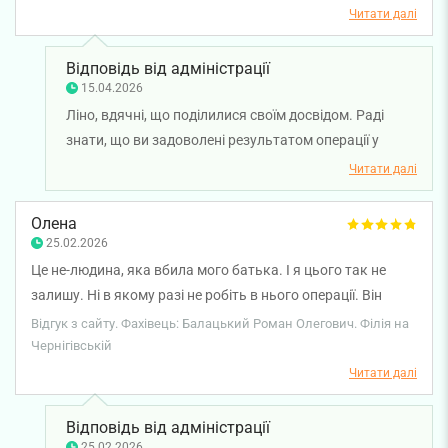
Читати далі
Відповідь від адміністрації
15.04.2026
Ліно, вдячні, що поділилися своїм досвідом. Раді
знати, що ви задоволені результатом операції у
лікаря-хірурга Романа Балацького та лікуванням у
Читати далі
лікаря-дерматовенеролога Ганни Авраменко. Для
нас важливо, щоб кожен етап лікування проходив
Олена
комфортно і результативно. Бажаємо вам міцного
25.02.2026
здоров'я!
Це не-людина, яка вбила мого батька. І я цього так не
залишу. Ні в якому разі не робіть в нього операції. Він
калечіть пацієнтів. Шукайте краще державних лікарів в
Відгук з сайту. Фахівець: Балацький Роман Олегович. Філія на
держаних клініках. SMART клініка кришує вбивцю.
Чернігівській
Читати далі
Відповідь від адміністрації
25.02.2026