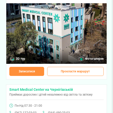
3D тур
Фотогалерея
Записатися
Прокласти маршрут
Smart Medical Center на Чернігівській
Приймає дорослих і дітей незалежно від світла та зв'язку
Пн-Нд 07:30 - 21:00
(067) 127-03-03
(044) 490-25-03