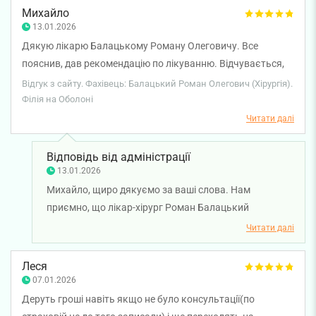
вам міцного здоров'я!
Михайло
13.01.2026
Дякую лікарю Балацькому Роману Олеговичу. Все
пояснив, дав рекомендацію по лікуванню. Відчувається,
що професіонал в своїй роботі і поважний до пацієнтів.
Відгук з сайту. Фахівець: Балацький Роман Олегович (Хірургія).
Дуже задоволені прийомом.
Філія на Оболоні
Читати далі
Відповідь від адміністрації
13.01.2026
Михайло, щиро дякуємо за ваші слова. Нам
приємно, що лікар-хірург Роман Балацький
детально пояснив усі моменти лікування та залишив
Читати далі
у вас позитивне враження від прийому. Бажаємо
вам міцного здоров'я!
Леся
07.01.2026
Деруть гроші навіть якщо не було консультації(по