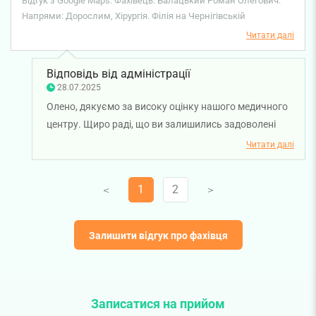
Відгук з Google Maps. Фахівець: Балацький Роман Олегович.
клінікою. Окрема подяка лікарю Балацькому Роману
Напрями: Дорослим, Хірургія. Філія на Чернігівській
Олеговичу, за врятовану руку. ДЯКУЮ ВАМ ЛІКАРЮ.
Читати далі
Безмежно ціную і люблю О.
Відповідь від адміністрації
28.07.2025
Олено, дякуємо за високу оцінку нашого медичного
центру. Щиро раді, що ви залишились задоволені
лікуванням лікаря-хірурга Балацького Роман
Читати далі
Олеговича. Бажаємо вам міцного здоров'я!
1
2
V
V
Залишити відгук про фахівця
Записатися на прийом