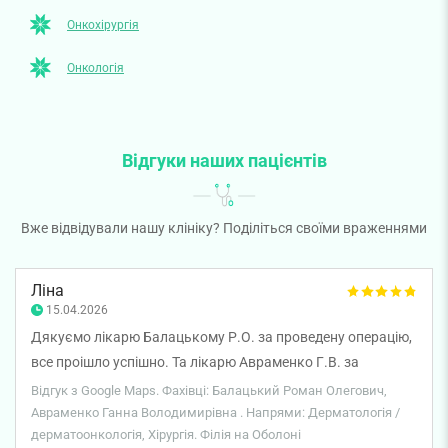
Онкохірургія
Онкологія
Відгуки наших пацієнтів
Вже відвідували нашу клініку? Поділіться своїми враженнями
Ліна
15.04.2026
Дякуємо лікарю Балацькому Р.О. за проведену операцію,
все проішло успішно. Та лікарю Авраменко Г.В. за
видалення, лікар все пояснила та все заживає добре.
Відгук з Google Maps. Фахівці: Балацький Роман Олегович,
Авраменко Ганна Володимирівна . Напрями: Дерматологія /
дерматоонкологія, Хірургія. Філія на Оболоні