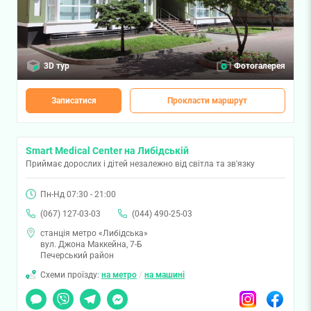
3D тур
Фотогалерея
Записатися
Прокласти маршрут
Smart Medical Center на Либідській
Приймає дорослих і дітей незалежно від світла та зв'язку
Пн-Нд 07:30 - 21:00
(067) 127-03-03
(044) 490-25-03
станція метро «Либідська»
вул. Джона Маккейна, 7-Б
Печерський район
Схеми проїзду:
на метро
/
на машині
Чат
Viber
Telegram
Messenger
Instagram
Facebook