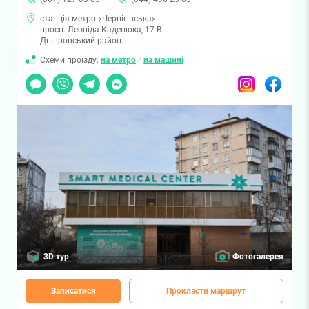
станція метро «Чернігівська»
просп. Леоніда Каденюка, 17-В
Дніпровський район
Схеми проїзду:
на метро
/
на машині
Чат
Viber
Telegram
Messenger
Instagram
Facebook
3D тур
Фотогалерея
Записатися
Прокласти маршрут