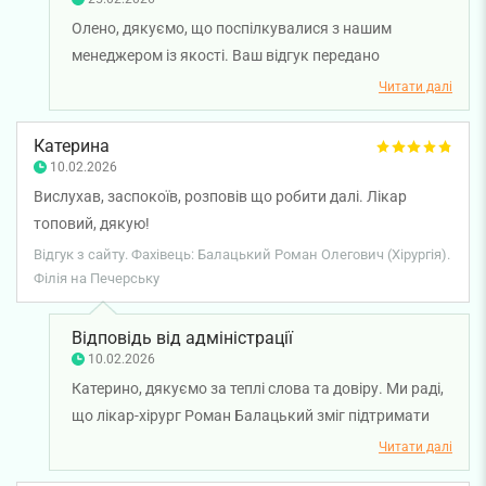
Олено, дякуємо, що поспілкувалися з нашим
менеджером із якості. Ваш відгук передано
керівництву клініки для подальшого опрацювання.
Читати далі
Бажаємо вам міцного здоров’я.
Катерина
10.02.2026
Вислухав, заспокоїв, розповів що робити далі. Лікар
топовий, дякую!
Відгук з сайту. Фахівець: Балацький Роман Олегович (Хірургія).
Філія на Печерську
Відповідь від адміністрації
10.02.2026
Катерино, дякуємо за теплі слова та довіру. Ми раді,
що лікар-хірург Роман Балацький зміг підтримати
вас, детально розповісти про подальші дії та
Читати далі
залишити позитивні враження від візиту. Бажаємо