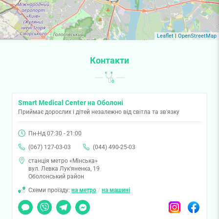
Leaflet
|
OpenStreetMap
Контакти
Smart Medical Center на Оболоні
Приймає дорослих і дітей незалежно від світла та зв'язку
Пн-Нд 07:30 - 21:00
(067) 127-03-03
(044) 490-25-03
станція метро «Мінська»
вул. Левка Лук'яненка, 19
Оболонський район
Схеми проїзду:
на метро
/
на машині
Чат
Viber
Telegram
Messenger
Instagram
Facebook