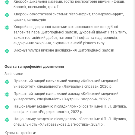
Хвороби дихальної системи: гострі респіраторні вірусні інфекції,
бронхіт, пневмонія, трахеїт
Хвороби сечостатевої системи: пієлонефрит, гломерулонефрит,
цистит, кандидурія
Хвороби ендокринної системи: захворювання щитоподібної
залози та пара щитоподібної залози, цукровий діабет 1 та 2 типу,
також гестаційний діабет, патології гіпофіза та наднирників,
ендокринне ожиріння, лікування анемій різного типу
Виконує ультразвукове дослідження щитоподібної залози
Освіта та професійні досягнення
Закінчила:
Приватний вищий навчальний заклад «Київський медичний
університет», спеціальність «Лікувальна справа», 2020 р.
Приватний вищий навчальний заклад «Київський медичний
університет», спеціальність «Внутрішні хвороби», 2022 р.
Національну академію післядипломної освіти імені П. Л. Шупика,
спеціальність «Ендокринологія», 2022 р.
Національну академію післядипломної освіти імені П. Л. Шупика,
спеціальність «Ультразвукова діагностика», 2024 р .
Курси та тренінги: