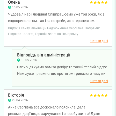
Олена
16.05.2026
Чудова лікар і людина! Співпрацюємо уже три роки, як з
ендокринологом, так і за потреби, як з терапевтом.
Завжди з розумінням та компетентністю ставиться до всіх
Відгук з сайту. Фахівець: Бадзюх Анна Сергіївна. Напрями:
запитань та проблем, комфортна у спілкуванні, йде на
Ендокринологія, Терапія. Філія на Печерську
зустріч у всіх ситуаціях та не призначає нічого зайвого,
Читати далі
всім дуже раджу.
Відповідь від адміністрації
19.05.2026
Олено, дякуємо вам за довіру та такий теплий відгук.
Нам дуже приємно, що протягом тривалого часу ви
отримуєте якісну допомогу та підтримку від лікаря-
Читати далі
терапевта Анни Бадзюх. Раді, що ви відзначили
професіоналізм, уважне ставлення та комфорт у
Вікторія
спілкуванні. Бажаємо вам міцного здоров’я!
28.04.2026
Анна Сергіївна все досконало пояснила, дала
рекомендації щодо харчування і способу життя! Дуже