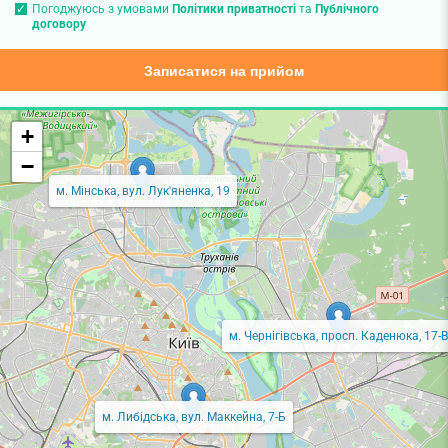
Погоджуюсь з умовами
Політики приватності
та
Публічного
договору
Записатися на прийом
+
−
м. Мінська, вул. Лук'яненка, 19
м. Чернігівська, просп. Каденюка, 17-В
м. Либідська, вул. Маккейна, 7-Б