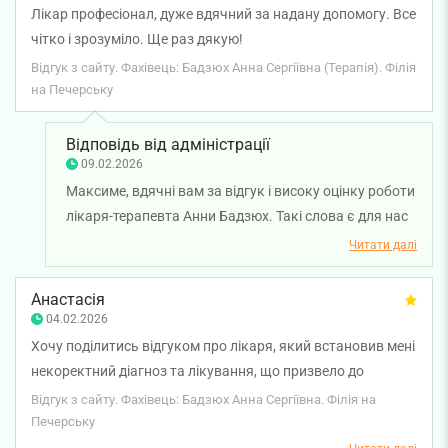
турботливе ставлення залишили у вас позитивні
Лікар професіонал, дуже вдячний за надану допомогу. Все
враження. Бажаємо вам міцного здоров'я!
чітко і зрозуміло. Ще раз дякую!
Відгук з сайту. Фахівець: Бадзюх Анна Сергіївна (Терапія). Філія
на Печерську
Відповідь від адміністрації
09.02.2026
Максиме, вдячні вам за відгук і високу оцінку роботи
лікаря-терапевта Анни Бадзюх. Такі слова є для нас
найкращим підтвердженням правильного підходу до
Читати далі
пацієнтів і якості наданої допомоги. Бажаємо вам
міцного здоров'я!
Анастасія
04.02.2026
Хочу поділитись відгуком про лікаря, який встановив мені
некоректний діагноз та лікування, що призвело до
пневмонії. На третій день хвороби я прийшла до лікаря
Відгук з сайту. Фахівець: Бадзюх Анна Сергіївна. Філія на
Бадзюх зі скаргою на біль у горлі, сильний кашель та
Печерську
температуру 39 . Я прийшла з хлопцем, на прийом, бо мені