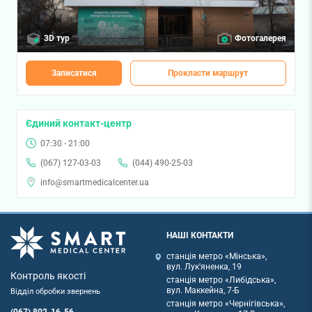
3D тур
Фотогалерея
Записатися
Прокласти маршрут
Єдиний контакт-центр
07:30 - 21:00
(067) 127-03-03
(044) 490-25-03
info@smartmedicalcenter.ua
НАШІ КОНТАКТИ
станція метро «Мінська»,
вул. Лук'яненка, 19
Контроль якості
станція метро «Либідська»,
вул. Маккейна, 7-Б
Відділ обробки звернень
станція метро «Чернігівська»,