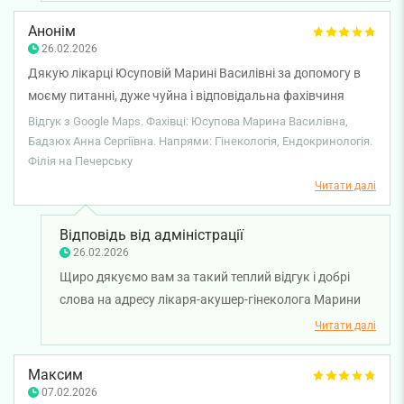
позитивні враження, а пояснення та підхід
допомогли відчути впевненість і спокій. Дякуємо за
Анонім
довіру та добрі слова про професійність і людяне
26.02.2026
ставлення. Бажаємо вам міцного здоров'я!
Дякую лікарці Юсуповій Марині Василівні за допомогу в
моєму питанні, дуже чуйна і відповідальна фахівчиня
своєї справи. Також хочу висловити вдячність лікарю-
Відгук з Google Maps. Фахівці: Юсупова Марина Василівна,
ендокринологу Бадзюх Анні Сергіївні за призначене
Бадзюх Анна Сергіївна. Напрями: Гінекологія, Ендокринологія.
Філія на Печерську
ефективне лікування, постійний супровід і моніторинг
мого самопочуття, та стану здоров'я.
Читати далі
Відповідь від адміністрації
26.02.2026
Щиро дякуємо вам за такий теплий відгук і добрі
слова на адресу лікаря-акушер-гінеколога Марини
Юсупової та лікаря-ендокринолога Анни Бадзюх.
Читати далі
Нам дуже приємно знати, що ви отримали необхідну
допомогу, підтримку та ефективне лікування. Раді,
Максим
що уважність лікарів, постійний супровід і
07.02.2026