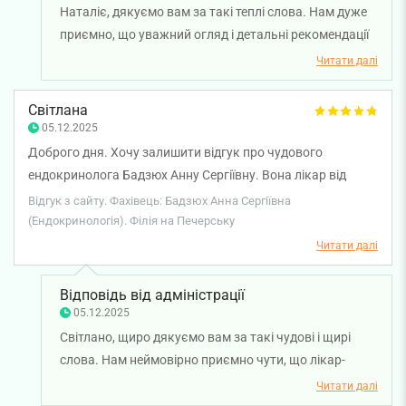
Наталіє, дякуємо вам за такі теплі слова. Нам дуже
заснути через сильний кашель. Через 2 дні прописаних
приємно, що уважний огляд і детальні рекомендації
препаратів я відмовилася від них, бо мені було все гірше.
лікаря-терапевта Анни Бадзюх справили на вас
Читати далі
Ще через 3 дні моє горло відновилось і на повторному
позитивне враження. Бажаємо вам міцного
прийомі у терапевта Шляхової Катерини виявилось, що у
здоров'я!
Світлана
мене пневмонія. Лікар одразу побачила ще по перших
05.12.2025
аналізах, що там запалення і його потрібно лікувати не
Доброго дня. Хочу залишити відгук про чудового
сиропом чи спреем від горла, а антибіотиком. Завдяки
ендокринолога Бадзюх Анну Сергіївну. Вона лікар від
недобросовісному лікарю Бадзюх Анні ситуація дійшла до
Бога. Дуже чуйна, мила, доброзичлива, уважна. Я дуже
Відгук з сайту. Фахівець: Бадзюх Анна Сергіївна
пневмонії, а моє лікування затягнулось на місяць
задоволена і щиро рекомендую.
(Ендокринологія). Філія на Печерську
лікування і відновлення. Ні в якому разі не рекомендую
Читати далі
лікаря Бадзюх Анну, бо це може коштувати життя!
Відповідь від адміністрації
05.12.2025
Світлано, щиро дякуємо вам за такі чудові і щирі
слова. Нам неймовірно приємно чути, що лікар-
ендокринолог Анна Бадзюх змогла подарувати вам
Читати далі
підтримку, уважність і турботу під час консультації.