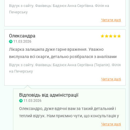
вдячна їй за професіоналізм, людяність і щиру турботу
Відгук з сайту. Фахівець: Бадзюх Анна Сергіївна. Філія на
лікаря! Вона моя лікар на всі 100% !
Печерську
Читати далі
Олександра
11.03.2026
Лікарка залишила дуже гарне враження. Уважно
вислухала всі скарги, детально розібралася з аналізами
та зрозуміло пояснила причини мого стану. Прийом
Відгук з сайту. Фахівець: Бадзюх Анна Сергіївна (Терапія). Філія
пройшов спокійно і без поспіху, відчувалося щире
на Печерську
бажання допомогти. Лікарка все пояснює простою
Читати далі
мовою, відповідає на всі запитання і підбирає лікування
дуже уважно. Після консультації з’явилося відчуття
Відповідь від адміністрації
впевненості та спокою. Дуже вдячна за професійність,
11.03.2026
уважність і людяне ставлення.
Олександро, дуже вдячні вам за такий детальний і
теплий відгук. Нам приємно чути, що консультація у
лікаря-терапевта Анни Бадзюх залишила у вас
Читати далі