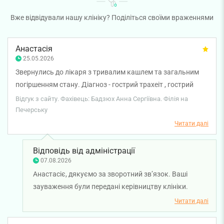
Вже відвідували нашу клініку? Поділіться своїми враженнями
Анастасія
25.05.2026
Звернулись до лікаря з тривалим кашлем та загальним
погіршенням стану. Діагноз - гострий трахеіт , гострий
фарингіт. Лікування включало сироп 5 днів та таблетки
Відгук з сайту. Фахівець: Бадзюх Анна Сергіївна. Філія на
пульмобризу 1 раз на день. Звісно ж, такий план
Печерську
лікування не допоміг, однак на наступному прийомі лікар
Читати далі
особливо кардинально призначень не змінила, проте
змінився стан , який перейшов в бронхіт. Цей лікар як
Відповідь від адміністрації
терапевт некомпетентна!
07.08.2026
Анастасіє, дякуємо за зворотний звʼязок. Ваші
зауваження були передані керівництву клініки.
Бажаємо вам міцного здоров’я.
Читати далі