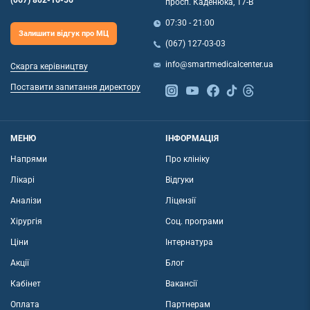
(067) 802-16-56
просп. Каденюка, 17-В
07:30 - 21:00
Залишити відгук про МЦ
(067) 127-03-03
info@smartmedicalcenter.ua
Скарга керівництву
Поставити запитання директору
МЕНЮ
ІНФОРМАЦІЯ
Напрями
Про клініку
Лікарі
Відгуки
Аналізи
Ліцензії
Хірургія
Соц. програми
Ціни
Інтернатура
Акції
Блог
Кабінет
Вакансії
Оплата
Партнерам