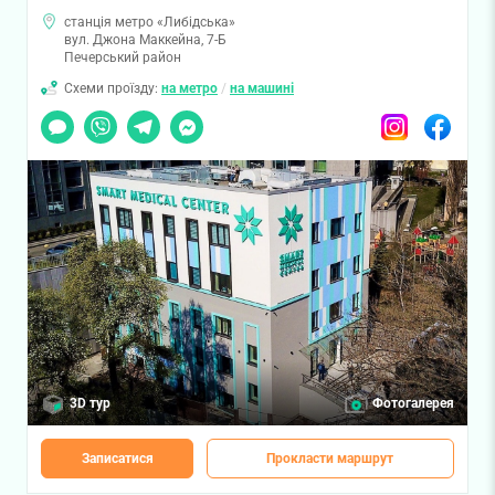
станція метро «Либідська»
вул. Джона Маккейна, 7-Б
Печерський район
Схеми проїзду:
на метро
/
на машині
Чат
Viber
Telegram
Messenger
Instagram
Facebook
3D тур
Фотогалерея
Записатися
Прокласти маршрут