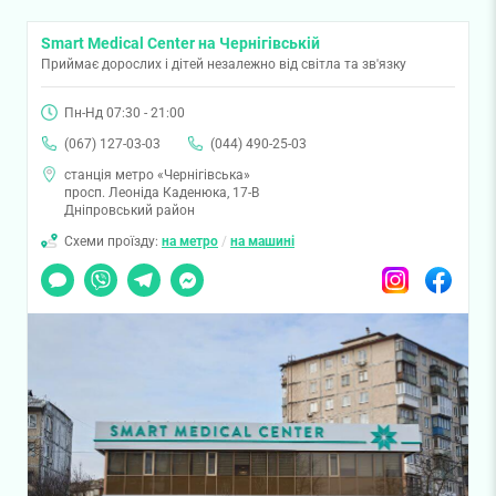
Smart Medical Center на Чернігівській
Приймає дорослих і дітей незалежно від світла та зв'язку
Пн-Нд 07:30 - 21:00
(067) 127-03-03
(044) 490-25-03
станція метро «Чернігівська»
просп. Леоніда Каденюка, 17-В
Дніпровський район
Схеми проїзду:
на метро
/
на машині
Чат
Viber
Telegram
Messenger
Instagram
Facebook