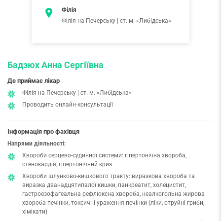
Філія
Філія на Печерську | ст. м. «Либідська»
Бадзюх Анна Сергіївна
Де приймає лікар
Філія на Печерську | ст. м. «Либідська»
Проводить онлайн-консультації
Інформація про фахівця
Напрями діяльності:
Хвороби серцево-судинної системи: гіпертонічна хвороба,
стенокардія, гіпертонічний криз
Хвороби шлунково-кишкового тракту: виразкова хвороба та
виразка дванадцятипалої кишки, панкреатит, холецистит,
гастроезофагеальна рефлюксна хвороба, неалкогольна жирова
хвороба печінки, токсичні ураження печінки (ліки, отруйні гриби,
хімікати)