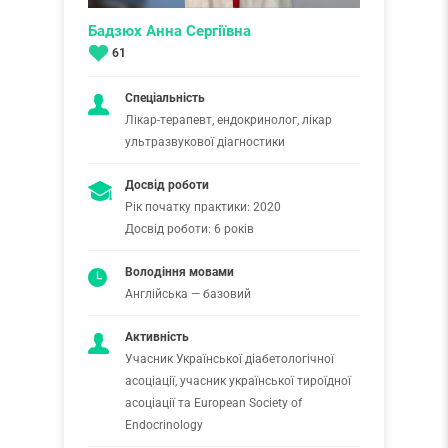
Бадзюх Анна Сергіївна
61
Спеціальність
Лікар-терапевт, ендокринолог, лікар
ультразвукової діагностики
Досвід роботи
Рік початку практики: 2020
Досвід роботи: 6 років
Володіння мовами
Англійська — базовий
Активність
Учасник Української діабетологічної
асоціації, учасник української тироїдної
асоціації та European Society of
Endocrinology