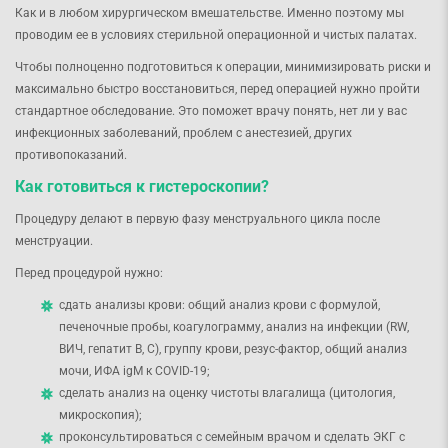
Как и в любом хирургическом вмешательстве. Именно поэтому мы
проводим ее в условиях стерильной операционной и чистых палатах.
Чтобы полноценно подготовиться к операции, минимизировать риски и
максимально быстро восстановиться, перед операцией нужно пройти
стандартное обследование. Это поможет врачу понять, нет ли у вас
инфекционных заболеваний, проблем с анестезией, других
противопоказаний.
Как готовиться к гистероскопии?
Процедуру делают в первую фазу менструального цикла после
менструации.
Перед процедурой нужно:
сдать анализы крови: общий анализ крови с формулой,
печеночные пробы, коагулограмму, анализ на инфекции (RW,
ВИЧ, гепатит B, C), группу крови, резус-фактор, общий анализ
мочи, ИФА igM к COVID-19;
сделать анализ на оценку чистоты влагалища (цитология,
микроскопия);
проконсультироваться с семейным врачом и сделать ЭКГ с