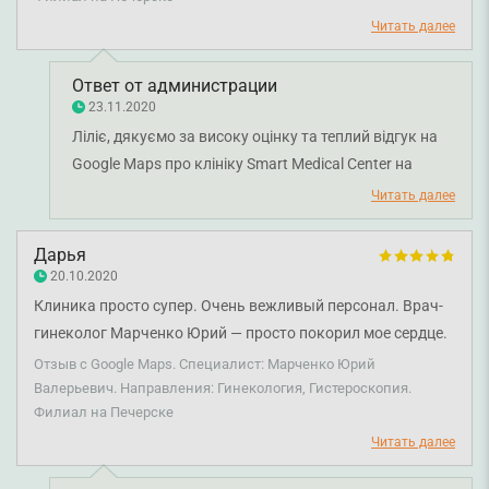
Читать далее
Ответ от администрации
23.11.2020
Ліліє, дякуємо за високу оцінку та теплий відгук на
Google Maps про клініку Smart Medical Center на
Либідській і нашого лікаря-мамолога Марченка Юрія
Читать далее
Валерійовича. Нам дуже приємно, що сервіс
медичного центру та професійність персоналу
Дарья
залишили у вас такі теплі емоції. Дякуємо за довіру і
20.10.2020
щиро бажаємо вам міцного здоров'я!
Клиника просто супер. Очень вежливый персонал. Врач-
гинеколог Марченко Юрий — просто покорил мое сердце.
Рекомендую 👌🏼
Отзыв с Google Maps. Специалист: Марченко Юрий
Валерьевич. Направления: Гинекология, Гистероскопия.
Филиал на Печерске
Читать далее