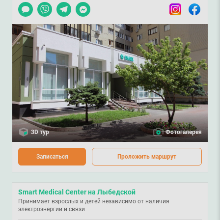
Чат
Viber
Telegram
Messenger
Instagram
Facebook
3D тур
Фотогалерея
Записаться
Проложить маршрут
Smart Medical Center на Лыбедской
Принимает взрослых и детей независимо от наличия
электроэнергии и связи