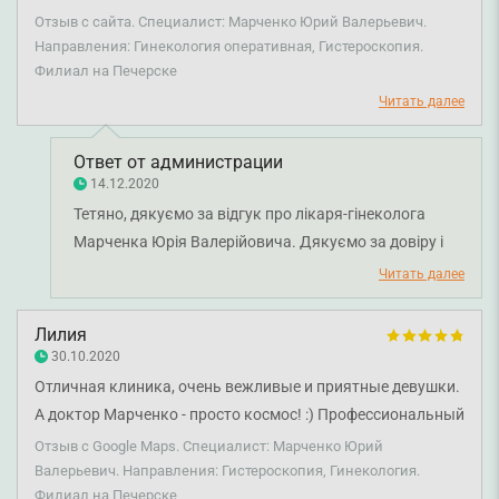
действительно имеет большое желание помочь... и
Отзыв с сайта. Специалист: Марченко Юрий Валерьевич.
помогает... ⭐️⭐️⭐️⭐️⭐️⭐️⭐️⭐️⭐️✨❤️
Направления: Гинекология оперативная, Гистероскопия.
Филиал на Печерске
Читать далее
Ответ от администрации
14.12.2020
Тетяно, дякуємо за відгук про лікаря-гінеколога
Марченка Юрія Валерійовича. Дякуємо за довіру і
щиро бажаємо вам міцного здоров'я!
Читать далее
Лилия
30.10.2020
Отличная клиника, очень вежливые и приятные девушки.
А доктор Марченко - просто космос! :) Профессиональный
и индивидуальный подход к клиенту. Самые лучшие
Отзыв с Google Maps. Специалист: Марченко Юрий
рекомендации!
Валерьевич. Направления: Гистероскопия, Гинекология.
Филиал на Печерске