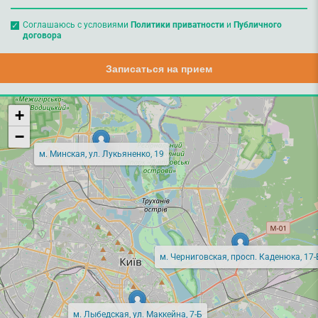
Соглашаюсь с условиями
Политики приватности
и
Публичного
договора
Записаться на прием
+
−
м. Минская, ул. Лукьяненко, 19
м. Черниговская, просп. Каденюка, 17-
м. Лыбедская, ул. Маккейна, 7-Б