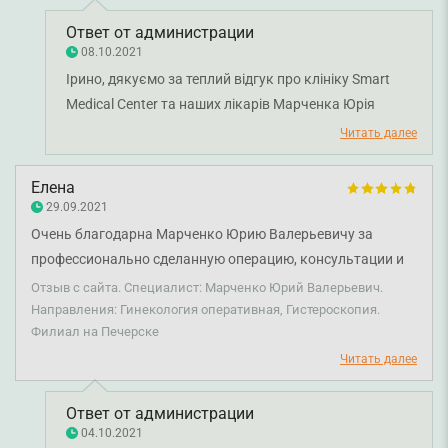
Профессиональные сотрудники на всех уровнях.
Организация труда на высоте! Супер! Всем спасибо!
Ответ от администрации
08.10.2021
Ірино, дякуємо за теплий відгук про клініку Smart
Medical Center та наших лікарів Марченка Юрія
Валерійовича та Гаєнка Дмитра Костянтиновича.
Читать далее
Дякуємо за довіру і щиро бажаємо вам міцного
здоров'я!
Елена
29.09.2021
Очень благодарна Марченко Юрию Валерьевичу за
профессионально сделанную операцию, консультации и
доброжелательное отношение.
Отзыв с сайта. Специалист: Марченко Юрий Валерьевич.
Направления: Гинекология оперативная, Гистероскопия.
Филиал на Печерске
Читать далее
Ответ от администрации
04.10.2021