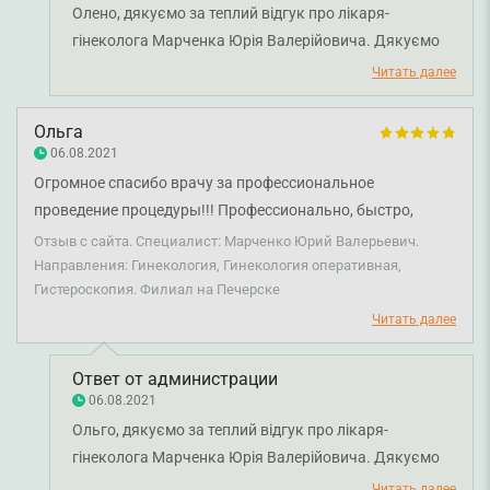
Олено, дякуємо за теплий відгук про лікаря-
гінеколога Марченка Юрія Валерійовича. Дякуємо
за довіру і щиро бажаємо вам міцного здоров'я!
Читать далее
Ольга
06.08.2021
Огромное спасибо врачу за профессиональное
проведение процедуры!!! Профессионально, быстро,
качественно, безболезненно и на самом высоком уровне!
Отзыв с сайта. Специалист: Марченко Юрий Валерьевич.
Направления: Гинекология, Гинекология оперативная,
Гистероскопия. Филиал на Печерске
Читать далее
Ответ от администрации
06.08.2021
Ольго, дякуємо за теплий відгук про лікаря-
гінеколога Марченка Юрія Валерійовича. Дякуємо
за довіру і щиро бажаємо вам міцного здоров'я!
Читать далее