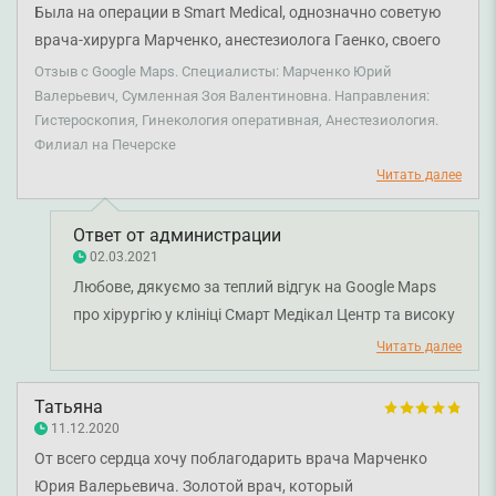
Была на операции в Smart Medical, однозначно советую
врача-хирурга Марченко, анестезиолога Гаенко, своего
лечащего гинеколога Сумленную и медсестру-
Отзыв с Google Maps. Специалисты: Марченко Юрий
анестезистку Ирину. Хочу отметить не только высокий
Валерьевич, Сумленная Зоя Валентиновна. Направления:
Гистероскопия, Гинекология оперативная, Анестезиология.
профессионализм, но и человечное отношение. Все
Филиал на Печерске
проходит в дружеской обстановке, стерильных условиях.
Читать далее
Врач после завершения операции все объясняет простым
языком. Уже через полчаса после операции я
чувствовала себя прекрасно и поехала отдыхать домой.
Ответ от администрации
02.03.2021
Советую доверять свое здоровье настоящим врачам в
Любове, дякуємо за теплий відгук на Google Maps
Smart Medical 💗
про хірургію у клініці Смарт Медікал Центр та високу
оцінку медичному персоналу. Раді чути, що візит до
Читать далее
клініки залишив у вас такі теплі емоції. Дякуємо за
довіру і щиро бажаємо вам міцного здоров'я!
Татьяна
11.12.2020
От всего сердца хочу поблагодарить врача Марченко
Юрия Валерьевича. Золотой врач, который