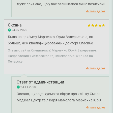
Дуже приємно, що у вас залишилися лише позитивні
емоції від візиту і наших лікарів. Щиро бажаємо вам
Читать далее
міцного здоров'я!
Оксана
24.07.2020
Была на приёме у Марченко Юрия Валерьевича, он
больше, чем квалифицированный доктор! Спасибо
большое ему за доброе человеское отношение! Ваш
Отзыв с сайта. Специалист: Марченко Юрий Валерьевич.
медицинский центр первый в моем рейтинге, всей семьей
Направления: Гистероскопия, Гинекология. Филиал на
Печерске
мы посещаем только SMART medical center! Спасибо за то,
что вы есть!
Читать далее
Ответ от администрации
23.11.2020
Оксано, щиро дякуємо за відгук про клініку Смарт
Медікал Центр та лікаря-мамолога Марченка Юрія
Валерійовича. Бажаємо вам та вашій родині міцного
Читать далее
здоров'я!