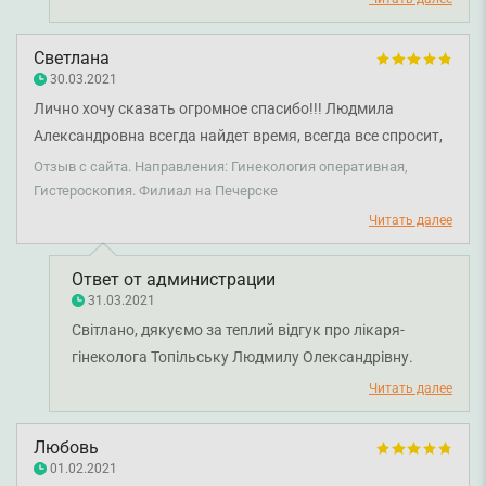
Светлана
30.03.2021
Лично хочу сказать огромное спасибо!!! Людмила
Александровна всегда найдет время, всегда все спросит,
выслушает, назначит доп. обследование, если это
Отзыв с сайта. Направления: Гинекология оперативная,
необходимо, объяснит, расскажет, поставит диагноз и
Гистероскопия. Филиал на Печерске
назначит лечение. Очень опытный, квалифицированный
Читать далее
врач, профессионал в своем деле. Я очень рада, что
наблюдаюсь именно у нее. Будьте здоровы и помогайте
Ответ от администрации
быть здоровыми вашим пациентам!!!!
31.03.2021
Світлано, дякуємо за теплий відгук про лікаря-
гінеколога Топільську Людмилу Олександрівну.
Дякуємо за довіру і щиро бажаємо вам міцного
Читать далее
здоров'я!
Любовь
01.02.2021