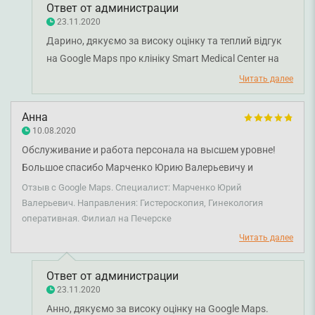
Ответ от администрации
23.11.2020
Дарино, дякуємо за високу оцінку та теплий відгук
на Google Maps про клініку Smart Medical Center на
Либідській і нашого лікаря-гінеколога Марченка
Читать далее
Юрія Валерійовича. Нам дуже приємно, що у вас
залишилися такі теплі емоції після візиту. Дякуємо
Анна
за довіру і щиро бажаємо вам міцного здоров'я!
10.08.2020
Обслуживание и работа персонала на высшем уровне!
Большое спасибо Марченко Юрию Валерьевичу и
анастезиологу, к сожалению, не помню имени 😊😉
Отзыв с Google Maps. Специалист: Марченко Юрий
Валерьевич. Направления: Гистероскопия, Гинекология
оперативная. Филиал на Печерске
Читать далее
Ответ от администрации
23.11.2020
Анно, дякуємо за високу оцінку на Google Maps.