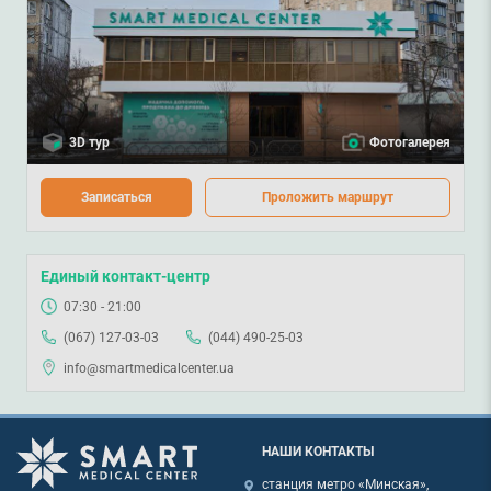
3D тур
Фотогалерея
Записаться
Проложить маршрут
Единый контакт-центр
07:30 - 21:00
(067) 127-03-03
(044) 490-25-03
info@smartmedicalcenter.ua
НАШИ КОНТАКТЫ
станция метро «Минская»,