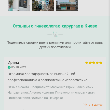
Отзывы о гинекологах-хирургах в Киеве
Поделитесь своими впечатлениями или прочитайте отзывы
других посетителей
Ирина
05.10.2021
Огромная благодарность за высочайший
профессионализм и великолепные человеческие
качества Докторам с большой буквы Марченко Юрию
Отзыв с сайта. Специалист: Марченко Юрий Валерьевич.
Валерьевичу и Гаенко Дмитрию Константиновичу!!! Я в
Направления: Анестезиология, Гинекология оперативная,
Гистероскопия. Филиал на Печерске
восторге от их работы!!! Очень, очень благодарю и
рекомендую всем! Вообще отличная клиника!
Читать далее