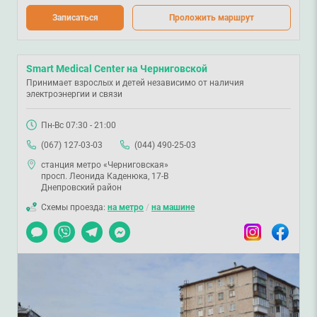
Записаться
Проложить маршрут
Smart Medical Center на Черниговской
Принимает взрослых и детей независимо от наличия
электроэнергии и связи
Пн-Вс 07:30 - 21:00
(067) 127-03-03
(044) 490-25-03
станция метро «Черниговская»
просп. Леонида Каденюка, 17-В
Днепровский район
Схемы проезда:
на метро
/
на машине
Чат
Viber
Telegram
Messenger
Instagram
Facebook