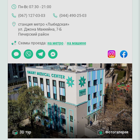
Пн-Вс 07:30 - 21:00
(067) 127-03-03
(044) 490-25-03
станция метро «Лыбедская»
ул. Джона Маккейна, 7-Б
Печерский район
Схемы проезда:
на метро
/
на машине
Чат
Viber
Telegram
Messenger
Instagram
Facebook
3D тур
Фотогалерея