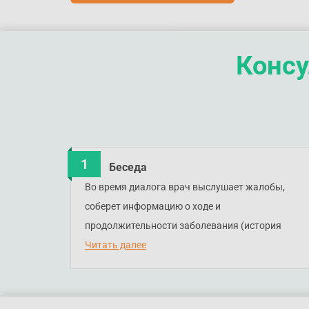
Консу
Беседа
Во время диалога врач выслушает жалобы,
соберет информацию о ходе и
продолжительности заболевания (история
болезни), особенностях развития и
Читать далее
перенесенных заболеваниях. Даже самые
маленькие детали могут помочь врачу быстро
установить диагноз и начать эффективное