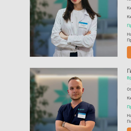
Ки
Ки
П
Н
П
Г
В
Оп
Ки
П
Н
П