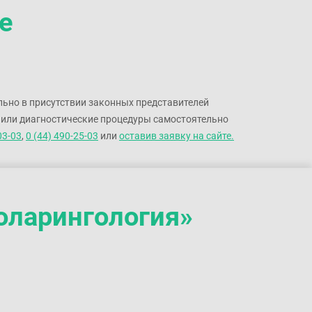
е
консультативное заключение и схему лечения.
В Smart Medical Center работает экспертная
команда врачей-хирургов, которые применяют
современные
эндоскопические и
малоинвазивные методики
для лечения
льно в присутствии законных представителей
патологий любой сложности.
ю или диагностические процедуры самостоятельно
03-03
,
0 (44) 490-25-03
или
оставив заявку на сайте.
оларингология»