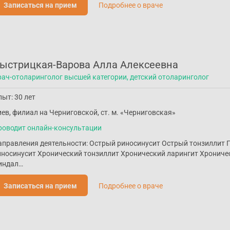
Записаться на прием
Подробнее о враче
ыстрицкая-Варова Алла Алексеевна
рач-отоларинголог высшей категории, детский отоларинголог
ыт: 30 лет
ев, филиал на Черниговской, ст. м. «Черниговская»
роводит онлайн-консультации
аправления деятельности: Острый риносинусит Острый тонзиллит
иносинусит Хронический тонзиллит Хронический ларингит Хрониче
индал…
Записаться на прием
Подробнее о враче