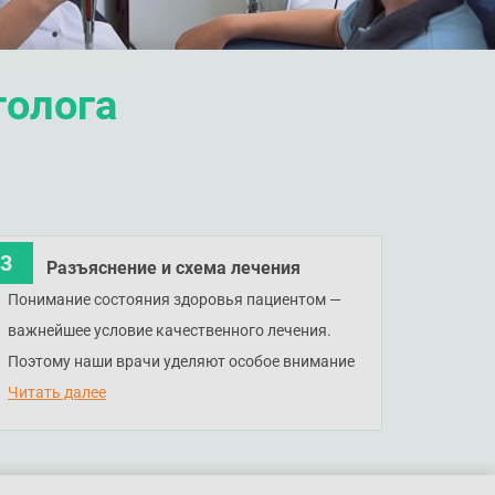
голога
Разъяснение и схема лечения
Понимание состояния здоровья пациентом —
важнейшее условие качественного лечения.
Поэтому наши врачи уделяют особое внимание
разъяснению особенностей заболевания и
Читать далее
применяют визуальные схемы. По завершении
консультации врач устанавливает
предварительный диагноз, выдает