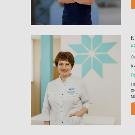
Б
В
Оп
Ки
П
Н
р
м