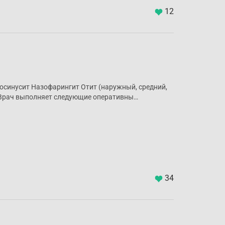
12
осинусит Назофарингит Отит (наружный, средний,
 Врач выполняет следующие оперативны…
34