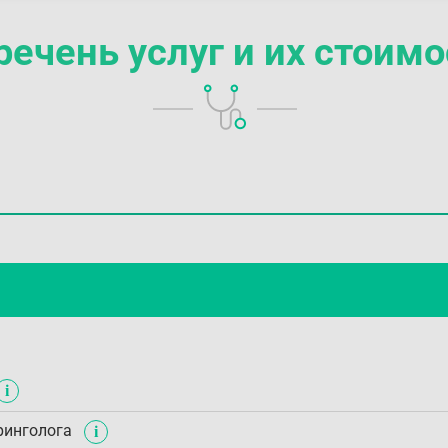
речень услуг
и их стоимо
ринголога