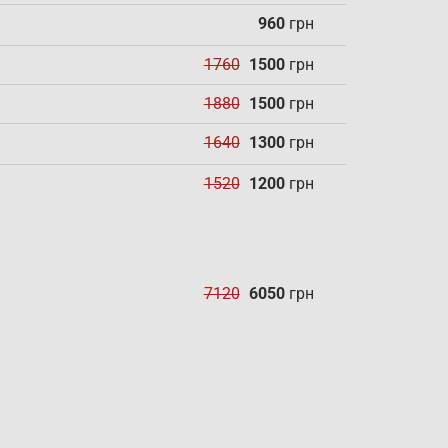
960
грн
1760
1500
грн
1880
1500
грн
1640
1300
грн
1520
1200
грн
7120
6050
грн