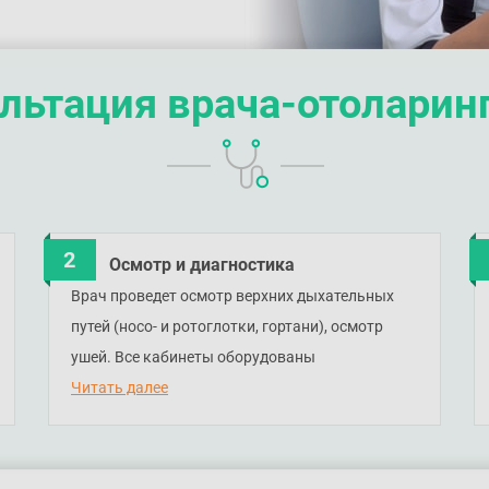
льтация врача-отоларин
Осмотр и диагностика
Врач проведет осмотр верхних дыхательных
путей (носо- и ротоглотки, гортани), осмотр
ушей. Все кабинеты оборудованы
диагностическим оборудованием для
Читать далее
экспертной диагностики, поэтому при
необходимости врач на месте проведет
необходимое обследование, в том числе