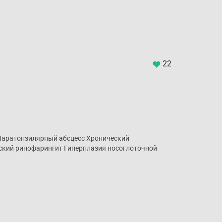
22
 Паратонзилярный абсцесс Хронический
ский ринофарингит Гиперплазия носоглоточной