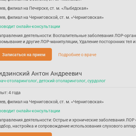
ев, филиал на Печерске, ст. м. «Лыбедская»
ев, филиал на Черниговской, ст. м. «Черниговская»
роводит онлайн-консультации
аправления деятельности: Воспалительные заболевания ЛОР-орган
ромывание и другие ЛОР-манипуляции, Удаление посторонних тел из 
Записаться на прием
Подробнее о враче
идзинский Антон Андреевич
рач-отоларинголог, детский отоларинголог, сурдолог
ыт: 4 года
ев, филиал на Черниговской, ст. м. «Черниговская»
роводит онлайн-консультации
аправления деятельности: Острые и хронические заболевания ЛОР 
одбор, настройка и сопровождение использования слухового аппар