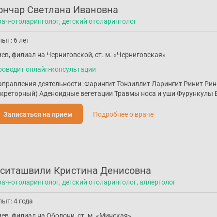
ончар Светлана Ивановна
рач-отоларинголог, детский отоларинголог
ыт: 6 лет
ев, филиал на Черниговской, ст. м. «Черниговская»
роводит онлайн-консультации
аправления деятельности: Фарингит Тонзиллит Ларингит Ринит Рин
екреторный) Аденоидные вегетации Травмы носа и уши Фурункулы
Записаться на прием
Подробнее о враче
ситашвили Кристина Денисовна
рач-отоларинголог, детский отоларинголог, аллерголог
ыт: 4 года
ев, филиал на Оболони, ст. м. «Минская»