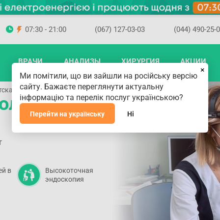
07:30 - 21:00
(067) 127-03-03
(044) 490-25-
ВРАЧИ
АНАЛИЗЫ
ХИРУРГИЯ
АКЦИИ
×
Ми помітили, що ви зайшли на російську версію
сайту. Бажаєте переглянути актуальну
тская
олог (ЛОР)
інформацію та перелік послуг українською?
Перейти на українську
Ні
т
ей в
Высокоточная
эндоскопия