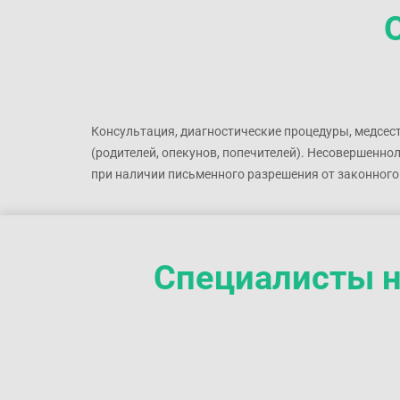
лечение. Если у вас есть предварительные
исследования или анализы, возьмите их с
собой.
Консультация, диагностические процедуры, медсес
(родителей, опекунов, попечителей). Несовершенно
при наличии письменного разрешения от законного
Специалисты н