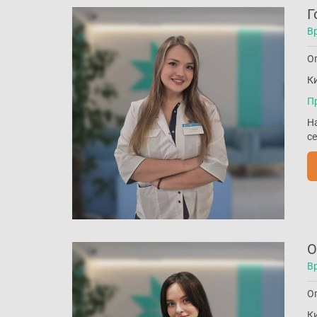
Г
В
Оп
Ки
П
Н
с
О
В
Оп
Ки