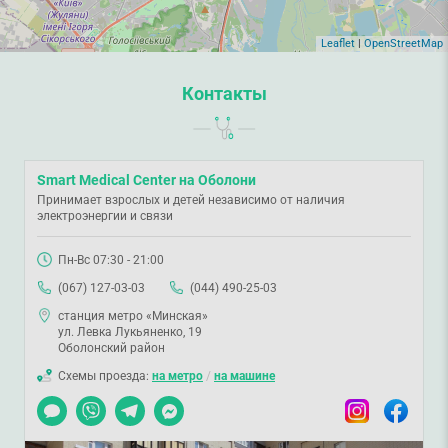
Leaflet
|
OpenStreetMap
Контакты
Smart Medical Center на Оболони
Принимает взрослых и детей независимо от наличия
электроэнергии и связи
Пн-Вс 07:30 - 21:00
(067) 127-03-03
(044) 490-25-03
станция метро «Минская»
ул. Левка Лукьяненко, 19
Оболонский район
Схемы проезда:
на метро
/
на машине
Чат
Viber
Telegram
Messenger
Instagram
Facebook