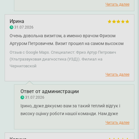
Бєляєву. Бажаємо вам міцного здоров'я!
Читать далее
Ирина
31.07.2026
Очень довольна визитом, а именно врачом Фризом
Артуром Петровичем. Визит прошел на самом высоком
уровне. Всё очень понравилось. Также очень довольна
Отзыв с Google Maps. Специалист: Фриз Артур Петрович
администратором Валентиной, ее отношением к пациенту,
(Ультразвуковая диагностика (УЗД)). Филиал на
Черниговской
эмпатией и бережным отношением!
Читать далее
Ответ от администрации
31.07.2026
Ірино, дуже дякуємо вам за такий теплий відгук і
високу оцінку роботи нашої команди. Нам дуже
приємно, що візит до лікаря ультразвукової
Читать далее
діагностики Артура Фріза залишив у вас лише
позитивні враження, а консультація пройшла на