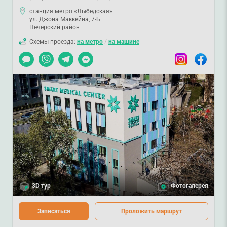
станция метро «Лыбедская»
ул. Джона Маккейна, 7-Б
Печерский район
Схемы проезда:
на метро
/
на машине
Чат
Viber
Telegram
Messenger
Instagram
Facebook
3D тур
Фотогалерея
Записаться
Проложить маршрут