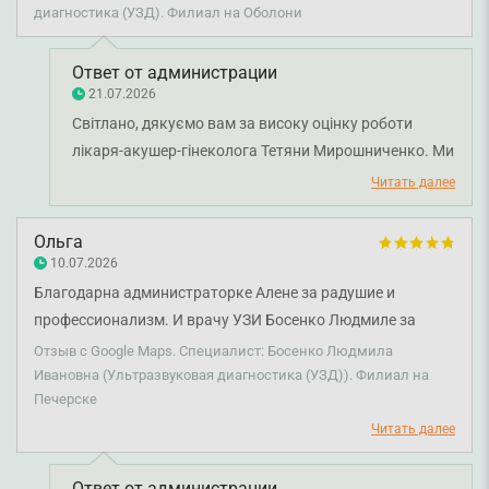
диагностика (УЗД). Филиал на Оболони
Ответ от администрации
21.07.2026
Світлано, дякуємо вам за високу оцінку роботи
лікаря-акушер-гінеколога Тетяни Мирошниченко. Ми
раді, що ви відзначили професіоналізм, уважність до
Читать далее
деталей і компетентність лікарки під час проведення
УЗД. Бажаємо вам міцного здоров'я!
Ольга
10.07.2026
Благодарна администраторке Алене за радушие и
профессионализм. И врачу УЗИ Босенко Людмиле за
отличный прием.
Отзыв с Google Maps. Специалист: Босенко Людмила
Ивановна (Ультразвуковая диагностика (УЗД)). Филиал на
Печерске
Читать далее
Ответ от администрации