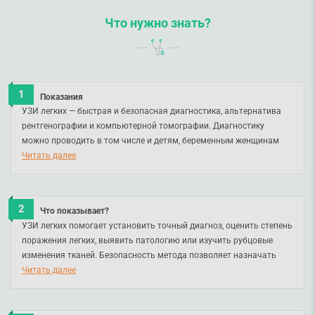
Что нужно знать?
Показания
УЗИ легких — быстрая и безопасная диагностика, альтернатива
рентгенографии и компьютерной томографии. Диагностику
можно проводить в том числе и детям, беременным женщинам
или тем, кому КТ и рентгенография противопоказаны. УЗИ легких
Читать далее
проводится при заболеваниях легких и бронхов, пневмонии, а
также тем, кто имеет хронические заболевания легких.
Что показывает?
УЗИ легких помогает установить точный диагноз, оценить степень
поражения легких, выявить патологию или изучить рубцовые
изменения тканей. Безопасность метода позволяет назначать
диагностику повторно для оценки динамики и контроля
Читать далее
эффективности лечения.