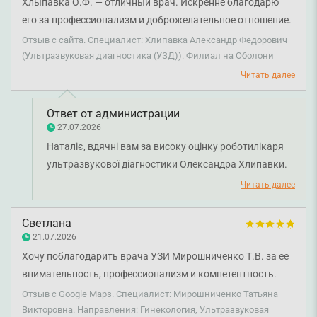
здоровых пациенток! Благодарю Вас за Ваш труд!
Хлыпавка О.Ф. — отличный врач. Искренне благодарю
важливими принципами роботи нашої команди. Ми
его за профессионализм и доброжелательное отношение.
цінуємо довіру наших пацієнтів і раді, що ви відчули
После приема остались только положительные
Отзыв с сайта. Специалист: Хлипавка Александр Федорович
підтримку та впевненість під час звернення до
впечатления.
(Ультразвуковая диагностика (УЗД)). Филиал на Оболони
спеціалістів. Бажаємо вам міцного здоров'я!
Читать далее
Ответ от администрации
27.07.2026
Наталіє, вдячні вам за високу оцінку роботилікаря
ультразвукової діагностики Олександра Хлипавки.
Нам приємно знати, що уважне ставлення та
Читать далее
професійний підхід лікаря зробили ваш візит
комфортним і залишили позитивні враження.
Светлана
Бажаємо вам міцного здоров’я!
21.07.2026
Хочу поблагодарить врача УЗИ Мирошниченко Т.В. за ее
внимательность, профессионализм и компетентность.
Отзыв с Google Maps. Специалист: Мирошниченко Татьяна
Викторовна. Направления: Гинекология, Ультразвуковая