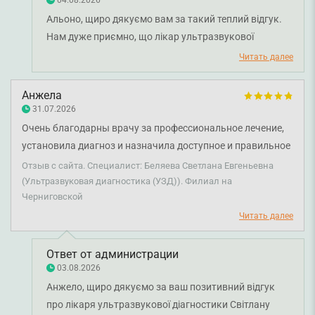
04.08.2026
заботу. Клинике очень повезло с таким специалистом.
Альоно, щиро дякуємо вам за такий теплий відгук.
Нам дуже приємно, що лікар ультразвукової
діагностики Лариса Макашова вже багато років
Читать далее
допомагає вам і вашій родині, а кожен візит дарує
відчуття довіри, спокою та впевненості. Такі слова є
Анжела
найкращою подякою для лікаря й великою
31.07.2026
мотивацією для всієї нашої команди. Бажаємо вам
Очень благодарны врачу за профессиональное лечение,
міцного здоров'я!
установила диагноз и назначила доступное и правильное
лечение. Рекомендую.
Отзыв с сайта. Специалист: Беляева Светлана Евгеньевна
(Ультразвуковая диагностика (УЗД)). Филиал на
Черниговской
Читать далее
Ответ от администрации
03.08.2026
Анжело, щиро дякуємо за ваш позитивний відгук
про лікаря ультразвукової діагностики Світлану