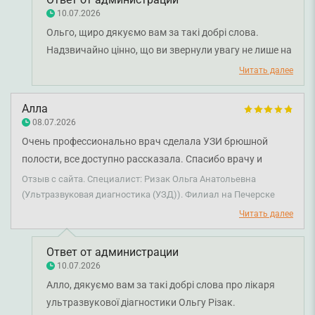
10.07.2026
Ольго, щиро дякуємо вам за такі добрі слова.
Надзвичайно цінно, що ви звернули увагу не лише на
професійний підхід лікаря ультразвукової
Читать далее
діагностики Людмили Босенко, а й на турботу та
привітність нашого адміністратора. Бажаємо вам
Алла
міцного здоров'я!
08.07.2026
Очень профессионально врач сделала УЗИ брюшной
полости, все доступно рассказала. Спасибо врачу и
клинике!
Отзыв с сайта. Специалист: Ризак Ольга Анатольевна
(Ультразвуковая диагностика (УЗД)). Филиал на Печерске
Читать далее
Ответ от администрации
10.07.2026
Алло, дякуємо вам за такі добрі слова про лікаря
ультразвукової діагностики Ольгу Різак.