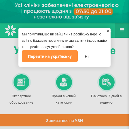
НАПРАВЛЕНИЯ
ВРАЧИ
(067) 127-03-03
ПОИСК
ЕЩЁ
×
Ми помітили, що ви зайшли на російську версію
сайту. Бажаєте переглянути актуальну інформацію
УЗИ легких в Киеве
та перелік послуг українською?
Перейти на українську
Ні
Современная безопасная диагностика
Экспертное
Врачи высшей
Работаем 7 дней в
оборудование
категории
неделю
Записаться на УЗИ