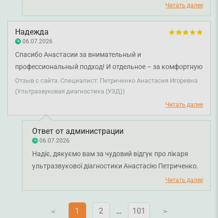
Надзвичайно цінно, що професійність, уважність і
Читать далее
вміння лікаря доступно пояснити результати
обстеження допомогли вам отримати приємний
Надежда
досвід від візиту. Бажаємо вам міцного здоров'я!
06.07.2026
Спасибо Анастасии за внимательный и
профессиональный подход! И отдельное – за комфортную
обстановку на приеме. Осталась очень довольной и
Отзыв с сайта. Специалист: Петриченко Анастасия Игоревна
обязательно буду обращаться к вам на плановый осмотр.
(Ультразвуковая диагностика (УЗД))
Читать далее
Ответ от администрации
06.07.2026
Надіє, дякуємо вам за чудовий відгук про лікаря
ультразвукової діагностики Анастасію Петриченко.
Для нас дуже важливо, щоб кожен пацієнт
Читать далее
отримував не лише якісну медичну допомогу, а й
почувався комфортно під час консультації. Бажаємо
1
2
…
101
V
V
вам міцного здоров'я!