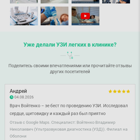
Уже делали УЗИ легких в клинике?
Поделитесь своими впечатлениями или прочитайте отзывы
других посетителей
Андрей
04.08.2026
Врач Войтенко – зе бест по проведению УЗИ. Исследовал
сердце, щитовидку и каждый раз был приятно
враждебен. Внимательный, очень профессиональный
Отзыв с Google Maps. Специалист: Войтенко Владимир
полход. Искренне рекомендую!
Николаевич (Ультразвуковая диагностика (УЗД)). Филиал на
Оболони