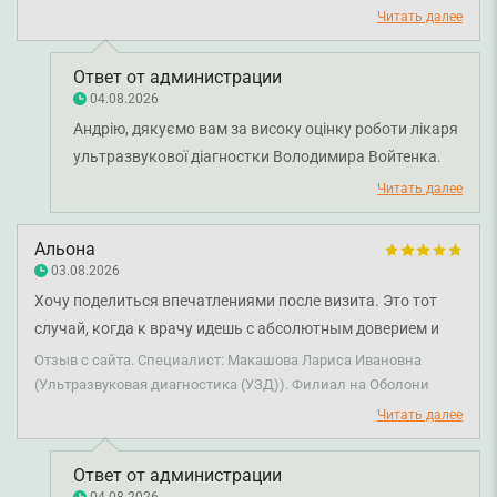
Читать далее
Ответ от администрации
04.08.2026
Андрію, дякуємо вам за високу оцінку роботи лікаря
ультразвукової діагностки Володимира Войтенка.
Нам приємно знати, що ви залишилися задоволені
Читать далее
проведенням ультразвукових досліджень та
відзначили уважність і професійний підхід фахівця.
Альона
Бажаємо вам міцного здоров'я!
03.08.2026
Хочу поделиться впечатлениями после визита. Это тот
случай, когда к врачу идешь с абсолютным доверием и
спокойствием. Проходим УЗ-диагностику всей семьей уже
Отзыв с сайта. Специалист: Макашова Лариса Ивановна
несколько лет подряд у врача Макашова Лариса
(Ультразвуковая диагностика (УЗД)). Филиал на Оболони
Ивановна. Лариса Ивановна просто невероятная: всегда
Читать далее
приветливая, улыбающаяся, внимательная к
мельчайшим деталям. Выходишь из кабинета – и уже
Ответ от администрации
чувствуешь себя здоровее! Спасибо за такой подход и