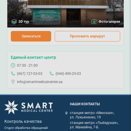
3D тур
Фотогалерея
Записаться
Проложить маршрут
Единый контакт-центр
07:30 - 21:00
(067) 127-03-03
(044) 490-25-03
info@smartmedicalcenter.ua
НАШИ КОНТАКТЫ
станция метро «Минская»,
ул. Лукьяненко, 19
Контроль качества
станция метро «Лыбедская»,
ул. Маккейна, 7-Б
Отдел обработки обращений