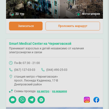
3D тур
Фотогалерея
Записаться
Проложить маршрут
Smart Medical Center на Черниговской
Принимает взрослых и детей независимо от наличия
электроэнергии и связи
Пн-Вс 07:30 - 21:00
(067) 127-03-03
(044) 490-25-03
станция метро «Черниговская»
просп. Леонида Каденюка, 17-В
Днепровский район
Схемы проезда:
на метро
/
на машине
Чат
Viber
Telegram
Messenger
Instagram
Facebook