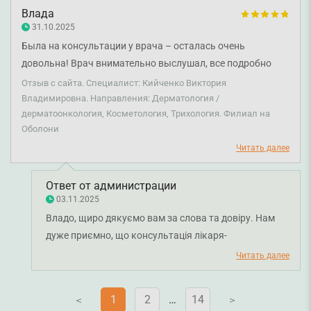
пацієнтів. Бажаємо вам міцного здоров'я!
Влада
31.10.2025
Была на консультации у врача – осталась очень
довольна! Врач внимательно выслушал, все подробно
объяснил и дал полезные советы. Чувствуется
Отзыв с сайта. Специалист: Кийченко Виктория
профессионализм и искреннее отношение к пациенту.
Владимировна. Направления: Дерматология /
дерматоонкология, Косметология, Трихология. Филиал на
Рекомендую!
Оболони
Читать далее
Ответ от администрации
03.11.2025
Владо, щиро дякуємо вам за слова та довіру. Нам
дуже приємно, що консультація лікаря-
дерматовенеролога Вікторії Кійченко залишила у вас
Читать далее
позитивні враження, і лікар зміг надати всю
необхідну увагу й підтримку. Бажаємо вам міцного
1
2
…
14
V
V
здоров’я!