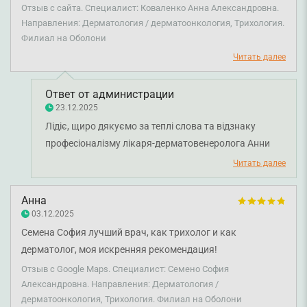
Благодарна.
Отзыв с сайта. Специалист: Коваленко Анна Александровна.
Направления: Дерматология / дерматоонкология, Трихология.
Филиал на Оболони
Читать далее
Ответ от администрации
23.12.2025
Лідіє, щиро дякуємо за теплі слова та відзнаку
професіоналізму лікаря-дерматовенеролога Анни
Коваленко. Бажаємо вам міцного здоров'я!
Читать далее
Анна
03.12.2025
Семена София лучший врач, как трихолог и как
дерматолог, моя искренняя рекомендация!
Отзыв с Google Maps. Специалист: Семено София
Александровна. Направления: Дерматология /
дерматоонкология, Трихология. Филиал на Оболони