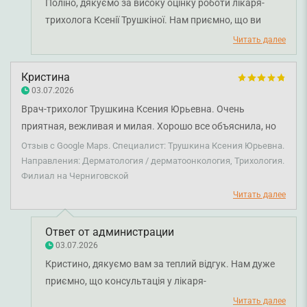
Поліно, дякуємо за високу оцінку роботи лікаря-
трихолога Ксенії Трушкіної. Нам приємно, що ви
відзначили її професійний підхід, уважність і вміння
Читать далее
доступно пояснити особливості діагнозу та
подальшого лікування. Бажаємо вам міцного
Кристина
здоров'я!
03.07.2026
Врач-трихолог Трушкина Ксения Юрьевна. Очень
приятная, вежливая и милая. Хорошо все объяснила, но
четко сказала что и как. 😊❤️
Отзыв с Google Maps. Специалист: Трушкина Ксения Юрьевна.
Направления: Дерматология / дерматоонкология, Трихология.
Филиал на Черниговской
Читать далее
Ответ от администрации
03.07.2026
Кристино, дякуємо вам за теплий відгук. Нам дуже
приємно, що консультація у лікаря-
дерматовенеролога Ксенії Трушкіної залишила у вас
Читать далее