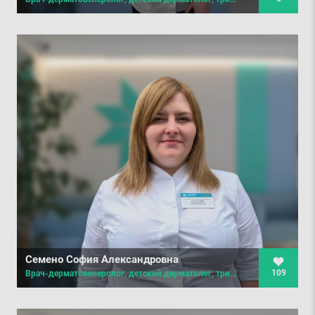
Семено София Александровна
109
Врач-дерматовенеролог, детский дерматолог, трихолог, косметолог