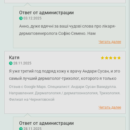
Ответ от администрации
03.12.2025
Анно, дуже вдячні за ваші чудові слова про лікаря-
дерматовенеролога Софію Семено. Нам
надзвичайно приємно чути, що лікар справила на
Читать далее
вас позитивне враження. Бажаємо вам міцного
здоров'я!
Катя
28.11.2025
Я уже третий год подряд хожу к врачу Андари Сусан, и это
самый лучший дерматолог-трихолог, которого я только
могла найти. Она внимательна, очень компетентна,
Отзыв с Google Maps. Специалист: Андари Сусан Вахидулла.
всегда все подробно объясняет и подбирает реально
Направления: Дерматология / дерматоонкология, Трихология.
Филиал на Черниговской
работающее лечение. За это время она помогла мне
решить многие вопросы с кожей и волосами и я доверяю
Читать далее
ей на все 100%.
Ответ от администрации
28.11.2025