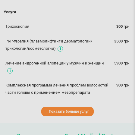
Услуги
Трихоскопия
300
грн
PRP-терапия (плазмолифтинг в дерматологии/
3500
грн
трихологии/косметологии)
Лечение андрогенной алопеции у мужчин и женщин
5900
грн
Комплексная программа лечения проблем волосистой
900
грн
части головы с применением мезопрепарата
↓ Показать больше услуг