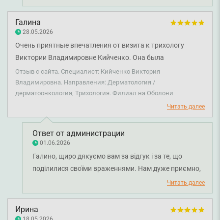
позитивні враження. Ми раді, що ви відзначили її
ввічливість, уважність та зрозумілі пояснення щодо
Галина
стану і подальших дій. Бажаємо вам міцного
28.05.2026
здоров’я!
Очень приятные впечатления от визита к трихологу
Виктории Владимировне Кийченко. Она была
внимательна, отзывчива и очень приятна, все подробно
Отзыв с сайта. Специалист: Кийченко Виктория
объяснила и ответила на все вопросы. На приеме была
Владимировна. Направления: Дерматология /
дерматоонкология, Трихология. Филиал на Оболони
удобная атмосфера. Назначила лечение, подобрала уход
за волосами и витамины для покрытия дефицитов. Еще
Читать далее
раз искренне спасибо! 😊
Ответ от администрации
01.06.2026
Галино, щиро дякуємо вам за відгук і за те, що
поділилися своїми враженнями. Нам дуже приємно,
що консультація у лікаря-дерматовенеролога
Читать далее
Вікторії Кійченко залишила у вас позитивні емоції.
Індивідуальний підхід, уважне ставлення до кожного
Ирина
пацієнта та детальне роз’яснення всіх аспектів
18.05.2026