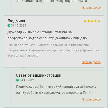
залишилися задоволені обслуговуванням та
відзначили ввічливість нашого персоналу. Приємно
Читать далее
знати, що допомога лікаря-дерматовенеролога Софії
Семено була для вас корисною та кваліфікованою.
Людмила
Бажаємо вам міцного здоров'я!
31.10.2025
Дуже вдячні лікарю Татьяні Віталіївні, за
професіоналізм,гарну работу, дбайливий підхід до
пацієнта.Мої найкращі рекомендації.
Отзыв с сайта. Специалист: Гедзь Татьяна Витальевна.
Направления: Дерматология / дерматоонкология, Трихология.
Филиал на Печерске
Читать далее
Ответ от администрации
03.11.2025
Людмило, раді бачити такий теплий відгук і високу
оцінку роботи лікаря-дерматовенеролога Тетяни
Гедзь. Нам надзвичайно приємно, що ви відзначили
Читать далее
її професіоналізм і турботливе ставлення до