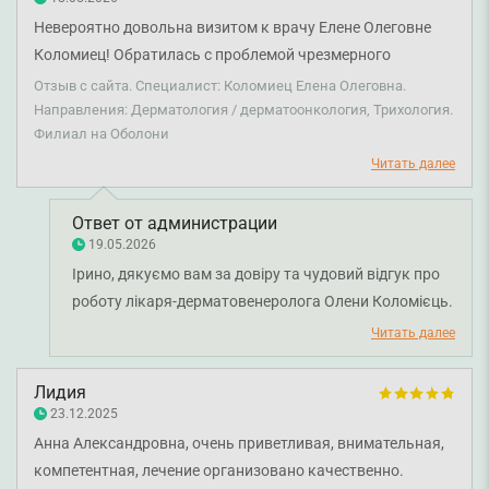
лікування є невід’ємною частиною роботи наших
Невероятно довольна визитом к врачу Елене Олеговне
спеціалістів. Бажаємо вам міцного здоров'я!
Коломиец! Обратилась с проблемой чрезмерного
выпадения волос в конце марта, сейчас середина мая и
Отзыв с сайта. Специалист: Коломиец Елена Олеговна.
благодаря врачу моя проблема практически решена.
Направления: Дерматология / дерматоонкология, Трихология.
Филиал на Оболони
Волосы перестали выпадать, а благодаря
рекомендациям Елены Олеговны еще и начали
Читать далее
интенсивно расти новые!) Врач порекомендовала четкие
дополнительные исследования, точно поставила диагноз
Ответ от администрации
и прописала хорошее комплексное лечение без лишних
19.05.2026
препаратов и процедур, исключительно то, что
Ірино, дякуємо вам за довіру та чудовий відгук про
действительно помогло. Большое спасибо!
роботу лікаря-дерматовенеролога Олени Коломієць.
Для нас дуже цінно, що ви залишилися задоволені
Читать далее
результатом лікування та професійним підходом
лікаря. Нам приємно, що ви відзначили уважність,
Лидия
чіткі рекомендації та комплексний підхід без зайвих
23.12.2025
призначень. Бажаємо вам міцного здоров'я!
Анна Александровна, очень приветливая, внимательная,
компетентная, лечение организовано качественно.