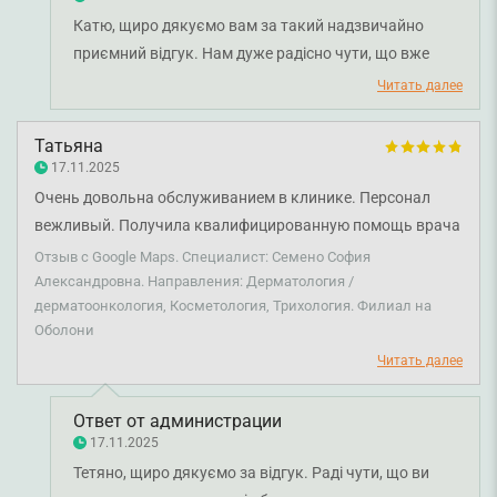
Катю, щиро дякуємо вам за такий надзвичайно
приємний відгук. Нам дуже радісно чути, що вже
стільки років поспіль ви довіряєте своє здоров’я та
Читать далее
красу лікарю-дерматологу Сусан Андарі. Дуже
приємно, що ви відзначили уважність,
Татьяна
компетентність і глибокий підхід лікаря. Ми щасливі,
17.11.2025
що лікування дає реальні результати та допомагає
Очень довольна обслуживанием в клинике. Персонал
вам почуватися впевненіше. Бажаємо вам міцного
вежливый. Получила квалифицированную помощь врача
здоров'я!
Семено С.А. Спасибо.
Отзыв с Google Maps. Специалист: Семено София
Александровна. Направления: Дерматология /
дерматоонкология, Косметология, Трихология. Филиал на
Оболони
Читать далее
Ответ от администрации
17.11.2025
Тетяно, щиро дякуємо за відгук. Раді чути, що ви