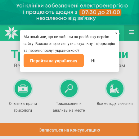
НАПРАВЛЕНИЯ
ВРАЧИ
(067) 127-03-03
ПОИСК
ЕЩЁ
×
Ми помітили, що ви зайшли на російську версію
сайту. Бажаєте переглянути актуальну інформацію
Трихолог на Оболони
та перелік послуг українською?
Перейти на українську
Ні
Вернем здоровье и красоту вашим волосам
Опытные врачи
Трихоскопия и
Все методы лечения
трихологи
анализы на месте
Записаться на консультацию